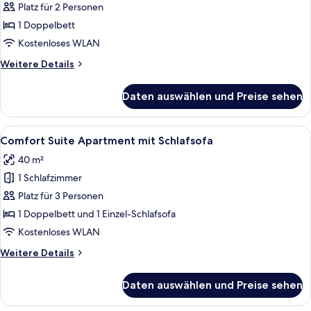
Studio
Platz für 2 Personen
Apartment
1 Doppelbett
anzeigen
Kostenloses WLAN
Weitere
Weitere Details
Details
für
Daten auswählen und Preise sehen
Comfort
Studio
Apartment
Alle
Ein modernes Hotelzimmer mit einem gr
12
Comfort Suite Apartment mit Schlafsofa
Fotos
40 m²
für
1 Schlafzimmer
Comfort
Suite
Platz für 3 Personen
Apartment
1 Doppelbett und 1 Einzel-Schlafsofa
mit
Kostenloses WLAN
Schlafsofa
Weitere
Weitere Details
anzeigen
Details
für
Daten auswählen und Preise sehen
Comfort
Suite