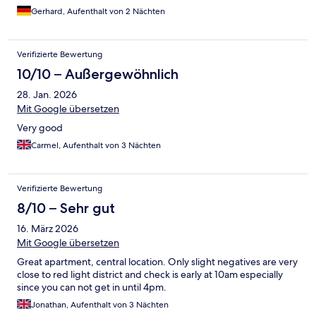
in macht, sondern in der Form daß erstmal, das ganze nicht in
Gerhard, Aufenthalt von 2 Nächten
der Erklärgeschwindigkeit nachvollziehen kann. sehr ärgerlich
war das. Der Fernseher bietet etliche Apps aber alles nur zum
bezahlen. Kein normaler Empfang von gängigen
Verifizierte Bewertung
Fernsehprogrammen . Das Appartment war aber sauber und
gut eingerichtet.
10/10 – Außergewöhnlich
28. Jan. 2026
Mit Google übersetzen
Very good
Carmel, Aufenthalt von 3 Nächten
Verifizierte Bewertung
8/10 – Sehr gut
16. März 2026
Mit Google übersetzen
Great apartment, central location. Only slight negatives are very
close to red light district and check is early at 10am especially
since you can not get in until 4pm.
Jonathan, Aufenthalt von 3 Nächten