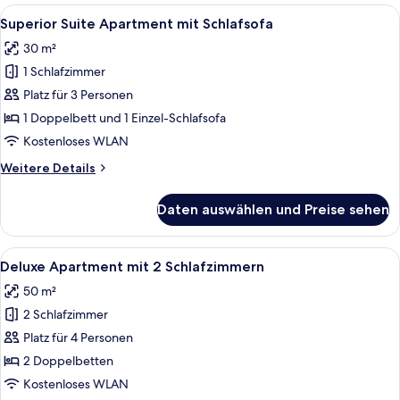
Apartment
Alle
Ein Hotelzimmer mit einem großen Bett
7
mit
Superior Suite Apartment mit Schlafsofa
Fotos
Schlafsofa
30 m²
für
1 Schlafzimmer
Superior
Suite
Platz für 3 Personen
Apartment
1 Doppelbett und 1 Einzel-Schlafsofa
mit
Kostenloses WLAN
Schlafsofa
Weitere
Weitere Details
anzeigen
Details
für
Daten auswählen und Preise sehen
Superior
Suite
Apartment
Alle
Ein Hotelzimmer mit einem Bett, einem
8
mit
Deluxe Apartment mit 2 Schlafzimmern
Fotos
Schlafsofa
50 m²
für
2 Schlafzimmer
Deluxe
Apartment
Platz für 4 Personen
mit
2 Doppelbetten
2
Kostenloses WLAN