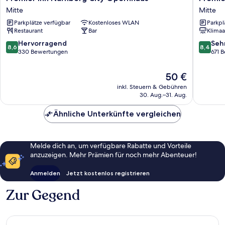
Inn
Inn
Mitte
Mitte
Nürnberg
Nürnbe
Parkplätze verfügbar
Kostenloses WLAN
Parkpl
City
City
Restaurant
Bar
Klimaa
Opernhaus
Centre
Mitte
Mitte
8.6
8.4
Hervorragend
Seh
8,6
8,4
von
von
330 Bewertungen
671 
10,
10,
Hervorragend,
Sehr
Der
50 €
330
gut,
Preis
inkl. Steuern & Gebühren
Bewertungen
671
beträgt
30. Aug.–31. Aug.
Bewert
50 €
Ähnliche Unterkünfte vergleichen
Melde dich an, um verfügbare Rabatte und Vorteile
anzuzeigen. Mehr Prämien für noch mehr Abenteuer!
Anmelden
Jetzt kostenlos registrieren
Zur Gegend