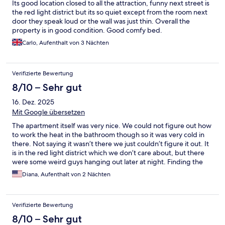
Its good location closed to all the attraction, funny next street is
the red light district but its so quiet except from the room next
door they speak loud or the wall was just thin. Overall the
property is in good condition. Good comfy bed.
Carlo, Aufenthalt von 3 Nächten
Verifizierte Bewertung
8/10 – Sehr gut
16. Dez. 2025
Mit Google übersetzen
The apartment itself was very nice. We could not figure out how
to work the heat in the bathroom though so it was very cold in
there. Not saying it wasn’t there we just couldn’t figure it out. It
is in the red light district which we don’t care about, but there
were some weird guys hanging out later at night. Finding the
right door to go in was a challenge but I called and they walked
Diana, Aufenthalt von 2 Nächten
us through it. They responded immediately. Was walking
distance to Christmas markets which was great
Verifizierte Bewertung
8/10 – Sehr gut