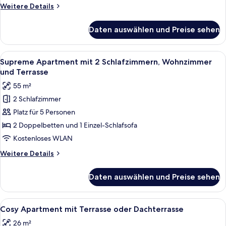
Schlafzimmern
Weitere
Weitere Details
anzeigen
Details
für
Daten auswählen und Preise sehen
Deluxe
Apartment
mit
Alle
Ein Hotelzimmer mit einem großen Bett,
10
2
Supreme Apartment mit 2 Schlafzimmern, Wohnzimmer
Fotos
Schlafzimmern
und Terrasse
für
55 m²
Supreme
2 Schlafzimmer
Apartment
Platz für 5 Personen
mit
2
2 Doppelbetten und 1 Einzel-Schlafsofa
Schlafzimmern,
Kostenloses WLAN
Wohnzimmer
Weitere
Weitere Details
und
Details
Terrasse
für
Daten auswählen und Preise sehen
Supreme
anzeigen
Apartment
mit
Alle
Ein Hotelzimmer mit einem Bett, ein
10
2
Cosy Apartment mit Terrasse oder Dachterrasse
Fotos
Schlafzimmern,
26 m²
Wohnzimmer