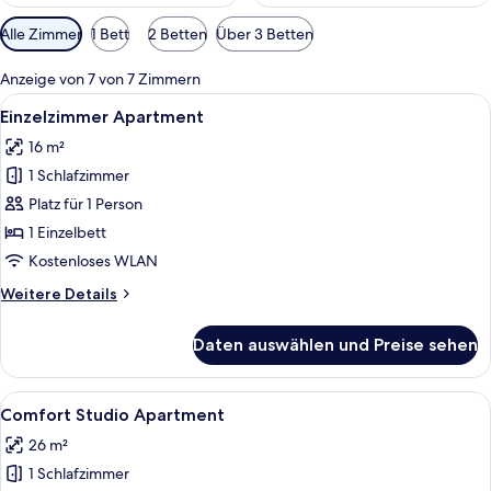
Verfügbare
Alle Zimmer
1 Bett
2 Betten
Über 3 Betten
Filter
für
Anzeige von 7 von 7 Zimmern
Zimmer
Alle
Ein modernes Hotelzimmer mit Bett, Sc
6
Einzelzimmer Apartment
Fotos
16 m²
für
1 Schlafzimmer
Einzelzimmer
Apartment
Platz für 1 Person
anzeigen
1 Einzelbett
Kostenloses WLAN
Weitere
Weitere Details
Details
für
Daten auswählen und Preise sehen
Einzelzimmer
Apartment
Alle
Ein modernes Hotelzimmer mit einem gr
7
Comfort Studio Apartment
Fotos
26 m²
für
1 Schlafzimmer
Comfort