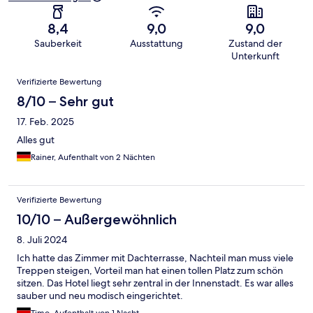
8,4
9,0
9,0
Sauberkeit
Ausstattung
Zustand der
Unterkunft
Bewertungen
Verifizierte Bewertung
8/10 – Sehr gut
17. Feb. 2025
Alles gut
Rainer, Aufenthalt von 2 Nächten
Verifizierte Bewertung
10/10 – Außergewöhnlich
8. Juli 2024
Ich hatte das Zimmer mit Dachterrasse, Nachteil man muss viele
Treppen steigen, Vorteil man hat einen tollen Platz zum schön
sitzen. Das Hotel liegt sehr zentral in der Innenstadt. Es war alles
sauber und neu modisch eingerichtet.