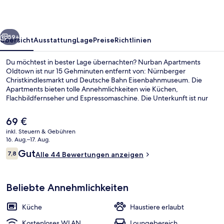
rück
Weiter
59+
Übersicht
Ausstattung
Lage
Preise
Richtlinien
Du möchtest in bester Lage übernachten? Nurban Apartments
Oldtown ist nur 15 Gehminuten entfernt von: Nürnberger
Christkindlesmarkt und Deutsche Bahn Eisenbahnmuseum. Die
Apartments bieten tolle Annehmlichkeiten wie Küchen,
Flachbildfernseher und Espressomaschine. Die Unterkunft ist nur
einen kurzen Fußmarsch von den öffentlichen Verkehrsmitteln
entfernt: Zur U-Bahn läuft man 4 Minuten (U-Bahn-Station Plärrer)
Der
69 €
bzw. 4 Minuten (U-Bahn-Station Weißer Turm).
aktuelle
inkl. Steuern & Gebühren
Preis
16. Aug.–17. Aug.
Deluxe Apartment mit 2 Schlafzimmern
beträgt
Bewertungen
Gut
7,8
Alle 44 Bewertungen anzeigen
69 €.
7,8 von 10.
Beliebte Annehmlichkeiten
Küche
Haustiere erlaubt
Kostenloses WLAN
Loungebereich