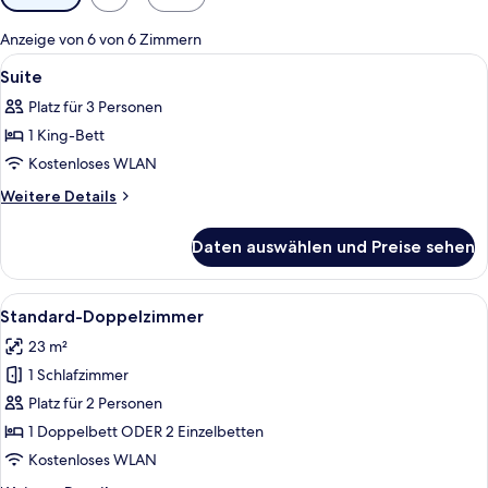
Filter
für
Anzeige von 6 von 6 Zimmern
Zimmer
Alle
Wohnbereich | Flachbildfernseher
2
Suite
Fotos
Platz für 3 Personen
für
1 King-Bett
Suite
anzeigen
Kostenloses WLAN
Weitere
Weitere Details
Details
für
Daten auswählen und Preise sehen
Suite
Alle
Ein Hotelzimmer mit zwei Betten, ei
12
Standard-Doppelzimmer
Fotos
23 m²
für
1 Schlafzimmer
Standard-
Doppelzimmer
Platz für 2 Personen
anzeigen
1 Doppelbett ODER 2 Einzelbetten
Kostenloses WLAN