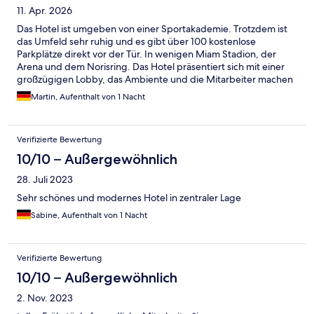
11. Apr. 2026
Das Hotel ist umgeben von einer Sportakademie. Trotzdem ist
das Umfeld sehr ruhig und es gibt über 100 kostenlose
Parkplätze direkt vor der Tür. In wenigen Miam Stadion, der
Arena und dem Norisring. Das Hotel präsentiert sich mit einer
großzügigen Lobby, das Ambiente und die Mitarbeiter machen
einen freundlichen Eindruck. Unser Zimmer war überaus
Martin, Aufenthalt von 1 Nacht
geräumig und verfügte sogar über eine Liebesschaukel. Die
Jungs an der Hotelbar muß man erlebt haben. Perfektion meets
Comedy, einfach klasse. Das Frühstück ist völlig in Ordnung. Wir
Verifizierte Bewertung
kommen gern wieder.
10/10 – Außergewöhnlich
28. Juli 2023
Sehr schönes und modernes Hotel in zentraler Lage
Sabine, Aufenthalt von 1 Nacht
Verifizierte Bewertung
10/10 – Außergewöhnlich
2. Nov. 2023