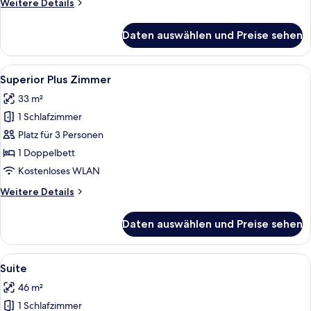
Weitere
Weitere Details
Details
für
Daten auswählen und Preise sehen
Standard-
Doppelzimmer
Alle
Ein modernes Schlafzimmer mit Bett, S
14
Superior Plus Zimmer
Fotos
33 m²
für
1 Schlafzimmer
Superior
Plus
Platz für 3 Personen
Zimmer
1 Doppelbett
anzeigen
Kostenloses WLAN
Weitere
Weitere Details
Details
für
Daten auswählen und Preise sehen
Superior
Plus
Zimmer
Alle
Ein modernes Wohnzimmer mit Hängese
11
Suite
Fotos
46 m²
für
1 Schlafzimmer
Suite