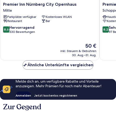
Premier
Premier
Premier Inn Nürnberg City Opernhaus
Premie
Inn
Inn
Mitte
Schoppe
Nürnberg
Nürnbe
Parkplätze verfügbar
Kostenloses WLAN
Hausti
City
City
Restaurant
Bar
Koste
Opernhaus
Nordost
Mitte
Schoppe
8.6
8.2
Hervorragend
Seh
8,6
8,2
von
von
330 Bewertungen
97 B
10,
10,
Hervorragend,
Sehr
Der
50 €
330
gut,
Preis
Bewertungen
97
inkl. Steuern & Gebühren
beträgt
Bewert
30. Aug.–31. Aug.
50 €
Ähnliche Unterkünfte vergleichen
Melde dich an, um verfügbare Rabatte und Vorteile
anzuzeigen. Mehr Prämien für noch mehr Abenteuer!
Anmelden
Jetzt kostenlos registrieren
Zur Gegend