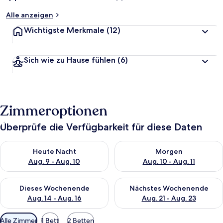
Alle anzeigen
Wichtigste Merkmale
(12)
Sich wie zu Hause fühlen
(6)
Zimmeroptionen
Überprüfe die Verfügbarkeit für diese Daten
Überprüfe die Verfügbarkeit für heute Nacht, Aug. 9 - Aug. 10
Überprüfe die Verfügbarkeit fü
Heute Nacht
Morgen
Aug. 9 - Aug. 10
Aug. 10 - Aug. 11
Überprüfe die Verfügbarkeit für dieses Wochenende, Aug. 14 -
Überprüfe die Verfügbarkeit f
Dieses Wochenende
Nächstes Wochenende
Aug. 14 - Aug. 16
Aug. 21 - Aug. 23
Verfügbare
Alle Zimmer
1 Bett
2 Betten