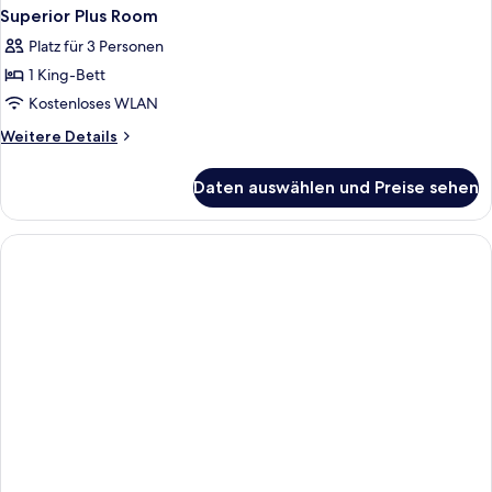
Superior Plus Room
Platz für 3 Personen
1 King-Bett
Kostenloses WLAN
Weitere
Weitere Details
Details
für
Daten auswählen und Preise sehen
Superior
Plus
Room