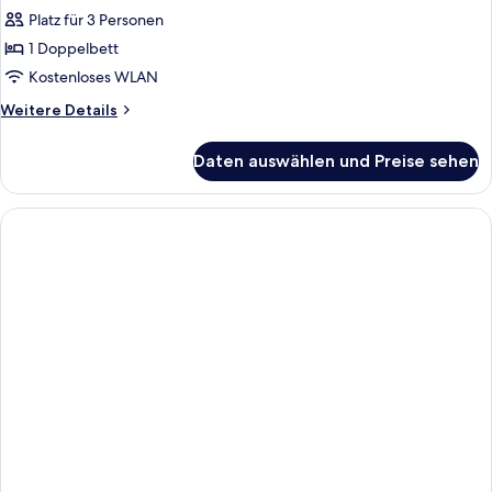
anzeigen
Platz für 3 Personen
1 Doppelbett
Kostenloses WLAN
Weitere
Weitere Details
Details
für
Daten auswählen und Preise sehen
Suite