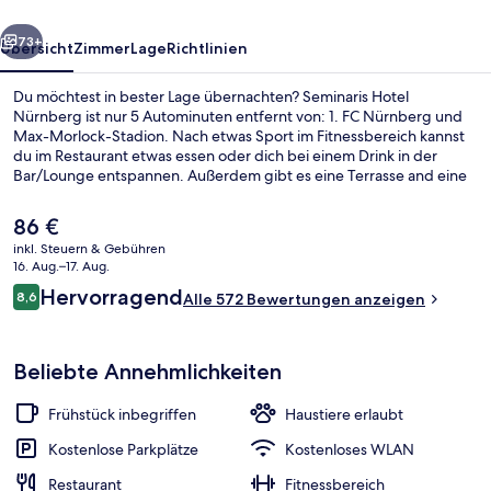
rück
Weiter
73+
Übersicht
Zimmer
Lage
Richtlinien
Du möchtest in bester Lage übernachten? Seminaris Hotel
Nürnberg ist nur 5 Autominuten entfernt von: 1. FC Nürnberg und
Max-Morlock-Stadion. Nach etwas Sport im Fitnessbereich kannst
du im Restaurant etwas essen oder dich bei einem Drink in der
Bar/Lounge entspannen. Außerdem gibt es eine Terrasse and eine
Ladestation für E-Bikes. Andere Reisende haben viel Gutes über das
hilfsbereite Personal zu berichten.
Der
86 €
aktuelle
inkl. Steuern & Gebühren
Preis
16. Aug.–17. Aug.
Lobby
beträgt
Bewertungen
Hervorragend
8,6
Alle 572 Bewertungen anzeigen
86 €.
8,6 von 10.
Beliebte Annehmlichkeiten
Frühstück inbegriffen
Haustiere erlaubt
Kostenlose Parkplätze
Kostenloses WLAN
Restaurant
Fitnessbereich