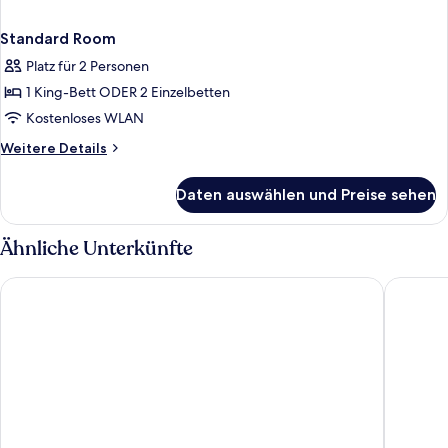
Standard Room
Platz für 2 Personen
1 King-Bett ODER 2 Einzelbetten
Kostenloses WLAN
Weitere
Weitere Details
Details
für
Daten auswählen und Preise sehen
Standard
Room
Ähnliche Unterkünfte
Premier Inn Nürnberg City Opernhaus
Premier 