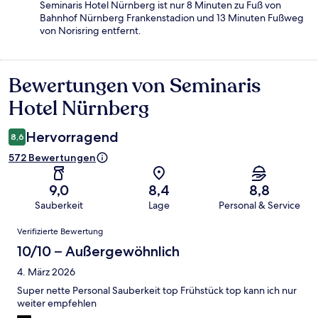
Seminaris Hotel Nürnberg ist nur 8 Minuten zu Fuß von
Bahnhof Nürnberg Frankenstadion und 13 Minuten Fußweg
von Norisring entfernt.
Bewertungen von Seminaris
Bewertungen
Hotel Nürnberg
Hervorragend
8,6
572 Bewertungen
9,0
8,4
8,8
Sauberkeit
Lage
Personal & Service
Bewertungen
Verifizierte Bewertung
10/10 – Außergewöhnlich
4. März 2026
Super nette Personal Sauberkeit top Frühstück top kann ich nur
weiter empfehlen