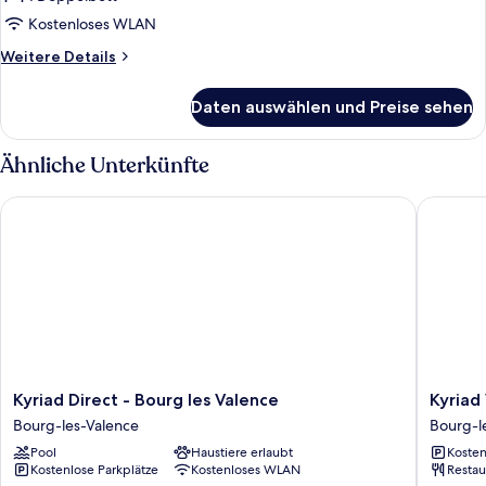
anzeigen
Kostenloses WLAN
Weitere
Weitere Details
Details
für
Daten auswählen und Preise sehen
DOUBLE
STANDARD
Ähnliche Unterkünfte
Kyriad Direct - Bourg les Valence
Kyriad V
Kyriad
Kyriad
Kyriad Direct - Bourg les Valence
Kyriad
Direct
Valence
Bourg-les-Valence
Bourg-l
-
Nord
Pool
Haustiere erlaubt
Kosten
Bourg
Bourg-
Kostenlose Parkplätze
Kostenloses WLAN
Restau
les
les-