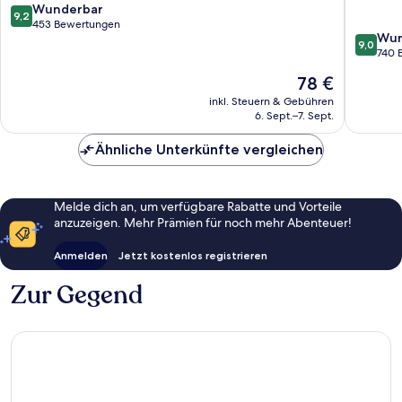
Valence
Valence
9.2
Wunderbar
9,2
Bourg-
von
453 Bewertungen
9.0
Wun
les-
10,
9,0
von
740 
Valence
Wunderbar,
10,
453
Der
78 €
Wunder
Bewertungen
Preis
740
inkl. Steuern & Gebühren
beträgt
6. Sept.–7. Sept.
Bewert
78 €
Ähnliche Unterkünfte vergleichen
Melde dich an, um verfügbare Rabatte und Vorteile
anzuzeigen. Mehr Prämien für noch mehr Abenteuer!
Anmelden
Jetzt kostenlos registrieren
Zur Gegend