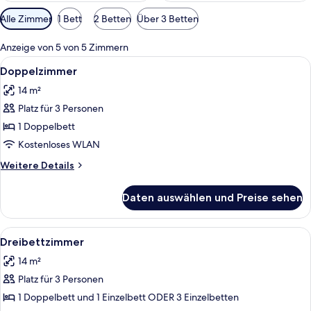
Verfügbare
Alle Zimmer
1 Bett
2 Betten
Über 3 Betten
Filter
für
Anzeige von 5 von 5 Zimmern
Zimmer
Alle
Ein Hotelzimmer mit Bett, Fernseher, 
10
Doppelzimmer
Fotos
14 m²
für
Platz für 3 Personen
Doppelzimmer
anzeigen
1 Doppelbett
Kostenloses WLAN
Weitere
Weitere Details
Details
für
Daten auswählen und Preise sehen
Doppelzimmer
Alle
Dreibettzimmer | Hochwertige Bettwa
5
Dreibettzimmer
Fotos
14 m²
für
Platz für 3 Personen
Dreibettzimmer
anzeigen
1 Doppelbett und 1 Einzelbett ODER 3 Einzelbetten