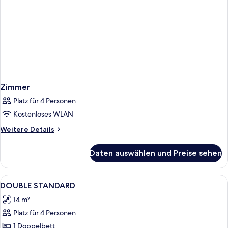
Zimmer
Platz für 4 Personen
Kostenloses WLAN
Weitere
Weitere Details
Details
für
Daten auswählen und Preise sehen
Zimmer
Alle
Ein Hotelzimmer mit zwei Betten, ein
10
DOUBLE STANDARD
Fotos
14 m²
für
Platz für 4 Personen
DOUBLE
STANDARD
1 Doppelbett