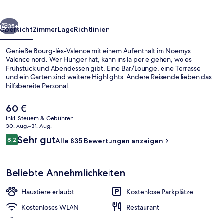
rück
Weiter
35+
Übersicht
Zimmer
Lage
Richtlinien
Genieße Bourg-lès-Valence mit einem Aufenthalt im Noemys
Valence nord. Wer Hunger hat, kann ins la perle gehen, wo es
Frühstück und Abendessen gibt. Eine Bar/Lounge, eine Terrasse
und ein Garten sind weitere Highlights. Andere Reisende lieben das
hilfsbereite Personal.
Der
60 €
aktuelle
inkl. Steuern & Gebühren
Preis
30. Aug.–31. Aug.
Fassade der Unterkunft
beträgt
Bewertungen
Sehr gut
8,2
Alle 835 Bewertungen anzeigen
60 €.
8,2 von 10.
Beliebte Annehmlichkeiten
Haustiere erlaubt
Kostenlose Parkplätze
Kostenloses WLAN
Restaurant