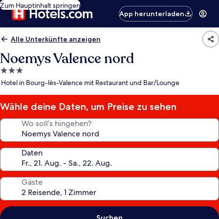
Zum Hauptinhalt springen
App herunterladen
Alle Unterkünfte anzeigen
Noemys Valence nord
3.0-
Sterne-
Hotel in Bourg-lès-Valence mit Restaurant und Bar/Lounge
Unterkunft
Wähle deine Daten, um Preise zu sehen
Wo soll’s hingehen?
Daten
Gäste
Suchen