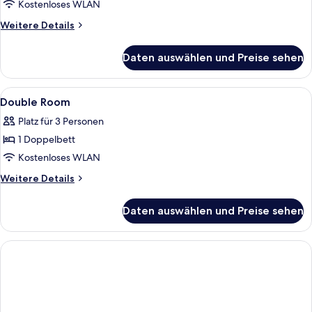
Kostenloses WLAN
Weitere
Weitere Details
Details
für
Daten auswählen und Preise sehen
Dreibettzimmer
Alle
Ein Hotelzimmer mit zwei Betten, eine
10
Double Room
Fotos
Platz für 3 Personen
für
1 Doppelbett
Double
Room
Kostenloses WLAN
anzeigen
Weitere
Weitere Details
Details
für
Daten auswählen und Preise sehen
Double
Room