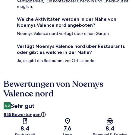
Verfügbarkeit). Ein kontaktloser Check-in und Check-out ist
möglich.
Welche Aktivitäten werden in der Nähe von
Noemys Valence nord angeboten?
Noemys Valence nord verfügt über einen Garten.
Verfügt Noemys Valence nord über Restaurants
oder gibt es welche in der Nähe?
Ja, es gibt ein Restaurant vor Ort: la perle.
Bewertungen von Noemys
Bewertungen
Valence nord
Sehr gut
8,2
835 Bewertungen
8,4
7,6
8,4
Sauberkeit
Lage
Personal & Service