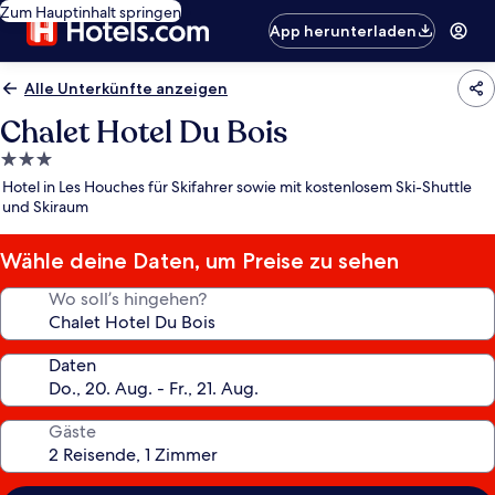
Zum Hauptinhalt springen
App herunterladen
Alle Unterkünfte anzeigen
Chalet Hotel Du Bois
3.0-
Sterne-
Hotel in Les Houches für Skifahrer sowie mit kostenlosem Ski-Shuttle
Unterkunft
und Skiraum
Wähle deine Daten, um Preise zu sehen
Wo soll’s hingehen?
Daten
Gäste