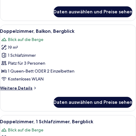
Details
für
Daten auswählen und Preise sehen
Doppelzimmer,
Bergblick
Alle
Ein Hotelzimmer mit einem hölzernen K
4
Doppelzimmer, Balkon, Bergblick
Fotos
Blick auf die Berge
für
19 m²
Doppelzimmer,
Balkon,
1 Schlafzimmer
Bergblick
Platz für 3 Personen
anzeigen
1 Queen-Bett ODER 2 Einzelbetten
Kostenloses WLAN
Weitere
Weitere Details
Details
für
Daten auswählen und Preise sehen
Doppelzimmer,
Balkon,
Bergblick
Alle
Ein Hotelzimmer mit einem großen Bet
5
Doppelzimmer, 1 Schlafzimmer, Bergblick
Fotos
Blick auf die Berge
für