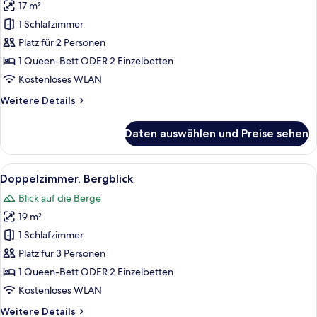
17 m²
Doppelzimmer,
Balkon
1 Schlafzimmer
anzeigen
Platz für 2 Personen
1 Queen-Bett ODER 2 Einzelbetten
Kostenloses WLAN
Weitere
Weitere Details
Details
für
Daten auswählen und Preise sehen
Doppelzimmer,
Balkon
Alle
Ein Hotelzimmer mit einem hölzernen K
5
Doppelzimmer, Bergblick
Fotos
Blick auf die Berge
für
19 m²
Doppelzimmer,
Bergblick
1 Schlafzimmer
anzeigen
Platz für 3 Personen
1 Queen-Bett ODER 2 Einzelbetten
Kostenloses WLAN
Weitere
Weitere Details