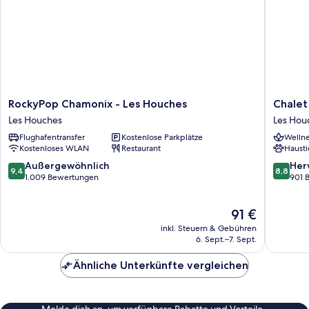
RockyPop
Chalet
RockyPop Chamonix - Les Houches
Chalet
Chamonix
Hotel
Les Houches
Les Hou
-
Les
Flughafentransfer
Kostenlose Parkplätze
Wellne
Les
Campan
Kostenloses WLAN
Restaurant
Hausti
Houches
Les
Les
Houche
9.4
8.8
Außergewöhnlich
Her
9,4
8,8
Houches
von
von
1.009 Bewertungen
901 
10,
10,
Außergewöhnlich,
Hervorr
Der
91 €
1.009
901
Preis
Bewertungen
Bewert
inkl. Steuern & Gebühren
beträgt
6. Sept.–7. Sept.
91 €
Ähnliche Unterkünfte vergleichen
Melde dich an, um verfügbare Rabatte und Vorteile