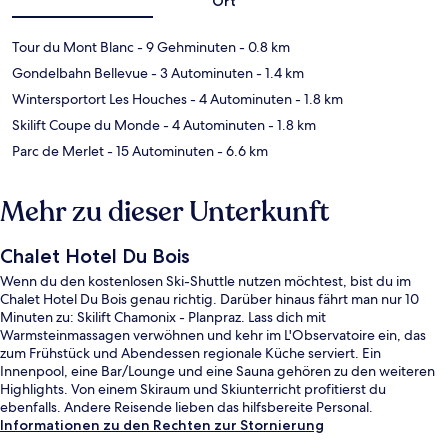
Ort
Tour du Mont Blanc
- 9 Gehminuten
- 0.8 km
Gondelbahn Bellevue
- 3 Autominuten
- 1.4 km
Wintersportort Les Houches
- 4 Autominuten
- 1.8 km
Skilift Coupe du Monde
- 4 Autominuten
- 1.8 km
Parc de Merlet
- 15 Autominuten
- 6.6 km
Mehr zu dieser Unterkunft
Chalet Hotel Du Bois
Wenn du den kostenlosen Ski-Shuttle nutzen möchtest, bist du im
Chalet Hotel Du Bois genau richtig. Darüber hinaus fährt man nur 10
Minuten zu: Skilift Chamonix - Planpraz. Lass dich mit
Warmsteinmassagen verwöhnen und kehr im L'Observatoire ein, das
zum Frühstück und Abendessen regionale Küche serviert. Ein
Innenpool, eine Bar/Lounge und eine Sauna gehören zu den weiteren
Highlights. Von einem Skiraum und Skiunterricht profitierst du
ebenfalls. Andere Reisende lieben das hilfsbereite Personal.
Informationen zu den Rechten zur Stornierung