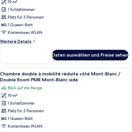
19 m²
Doppelzimmer,
1
1 Schlafzimmer
Schlafzimmer,
Platz für 3 Personen
Bergblick
1 Queen-Bett
anzeigen
Kostenloses WLAN
Weitere
Weitere Details
Details
für
Daten auswählen und Preise sehen
Doppelzimmer,
1
Schlafzimmer,
Alle
Chambre double à mobilité réduite cô
5
Bergblick
Chambre double à mobilité réduite côté Mont-Blanc /
Fotos
Double Room PMR Mont-Blanc side
für
Blick auf die Berge
Chambre
19 m²
double
1 Schlafzimmer
à
mobilité
Platz für 2 Personen
réduite
1 Queen-Bett
côté
Kostenloses WLAN
Mont-