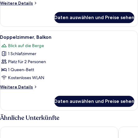
Weitere
Weitere Details
Blanc
Details
/
für
Daten auswählen und Preise sehen
Chambre
Double
double
Room
à
Alle
Ein modernes Badezimmer mit Dusche,
PMR
6
mobilité
Doppelzimmer, Balkon
Fotos
Mont-
réduite
Blick auf die Berge
côté
für
Blanc
Mont-
1 Schlafzimmer
Doppelzimmer,
side
Blanc
Balkon
Platz für 2 Personen
anzeigen
/
anzeigen
Double
1 Queen-Bett
Room
Kostenloses WLAN
PMR
Mont-
Weitere
Weitere Details
Blanc
Details
side
für
Daten auswählen und Preise sehen
Doppelzimmer,
Balkon
Ähnliche Unterkünfte
RockyPop Chamonix - Les Houches
Chalet H