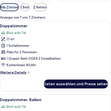
Verfügbare
Alle Zimmer
1 Bett
2 Betten
Filter
für
Anzeige von 7 von 7 Zimmern
Zimmer
Alle
Ein ordentlich bezogenes Bett mit we
3
Doppelzimmer
Fotos
Blick aufs Tal
für
17 m²
Doppelzimmer
anzeigen
1 Schlafzimmer
Platz für 2 Personen
1 Queen-Bett ODER 2 Einzelbetten
Kostenloses WLAN
Weitere
Weitere Details
Details
für
Daten auswählen und Preise sehen
Doppelzimmer
Alle
Ein ordentlich bezogenes Bett mit wei
7
Doppelzimmer, Balkon
Fotos
Blick aufs Tal
für