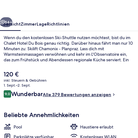
rück
Weiter
54+
Übersicht
Zimmer
Lage
Richtlinien
Wenn du den kostenlosen Ski-Shuttle nutzen möchtest, bist du im
Chalet Hotel Du Bois genau richtig. Darüber hinaus fährt man nur 10
Minuten zu: Skilift Chamonix - Planpraz. Lass dich mit
Warmsteinmassagen verwöhnen und kehr im L'Observatoire ein,
das zum Frühstück und Abendessen regionale Küche serviert. Ein
Innenpool, eine Bar/Lounge und eine Sauna gehören zu den
weiteren Highlights. Von einem Skiraum und Skiunterricht
Der
120 €
profitierst du ebenfalls. Andere Reisende lieben das hilfsbereite
aktuelle
inkl. Steuern & Gebühren
Personal.
Preis
1. Sept.–2. Sept.
Doppelzimmer, 1 Schlafzimmer, Bergblic
beträgt
Bewertungen
Wunderbar
9,0
Alle 379 Bewertungen anzeigen
120 €.
9,0 von 10.
Beliebte Annehmlichkeiten
Pool
Haustiere erlaubt
Parkplätze verfügbar
Kostenloses WLAN