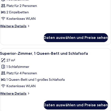
Classic-
Zimmer,
Platz für 2 Personen
2 Einzelbetten
2 Einzelbetten
anzeigen
Kostenloses WLAN
Weitere
Weitere Details
Details
für
Daten auswählen und Preise sehen
Classic-
Zimmer,
2 Einzelbetten
Alle
Ein Hotelzimmer mit einem Bett, eine
10
Superior-Zimmer, 1 Queen-Bett und Schlafsofa
Fotos
27 m²
für
1 Schlafzimmer
Superior-
Zimmer,
Platz für 4 Personen
1 Queen-
1 Queen-Bett und 1 großes Schlafsofa
Bett
Kostenloses WLAN
und
Weitere
Weitere Details
Schlafsofa
Details
anzeigen
für
Daten auswählen und Preise sehen
Superior-
Zimmer,