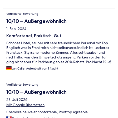
Verifizierte Bewertung
10/10 – Außergewöhnlich
1. Feb. 2024
Komfortabel, Praktisch, Gut
Schönes Hotel, sauber mit sehr freundlichem Personal mit Top
Englisch was in Frankreich nicht selbstverständlich ist. Leckeres
Frühstück. Stylische moderne Zimmer. Alles seht sauber und
nachhaltig was den Umweltschutz angeht. Parken vor der Tür
ging nicht aber für Parkhaus gab es 30% Rabatt. Pro Nacht 12,-€
Parkgebühr ist ok. Restaurant unten war auch lecker, die
Jan Calle, Aufenthalt von 1 Nacht
Rooftop bar eher etwas ungemütlich/langweilig und ziemlich
kühl von der Temperatur… Das Umfeld trotz Bahnhofsviertel
top, nur leider ab 7.00 Uhr etwas laut…also nix für
Verifizierte Bewertung
Langschläfer…
10/10 – Außergewöhnlich
23. Juli 2026
Mit Google übersetzen
Chambre neuve et confortable, Rooftop agréable