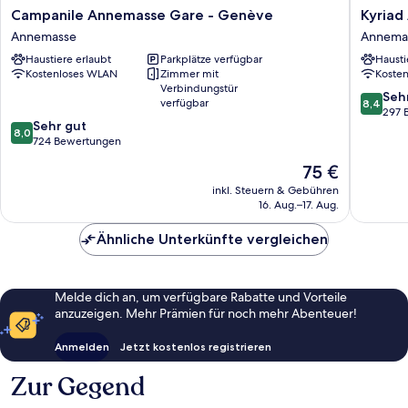
Campanile
Kyriad
Campanile Annemasse Gare - Genève
Kyriad
Annemasse
Annema
Annemasse
Annema
Gare
-
Haustiere erlaubt
Parkplätze verfügbar
Hausti
-
Genève
Kostenloses WLAN
Zimmer mit
Koste
Genève
Annema
Verbindungstür
Annemasse
8.4
Seh
verfügbar
8,4
von
297 
8.0
Sehr gut
10,
8,0
von
724 Bewertungen
Sehr
10,
gut,
Der
75 €
Sehr
297
Preis
gut,
inkl. Steuern & Gebühren
Bewert
beträgt
16. Aug.–17. Aug.
724
75 €
Bewertungen
Ähnliche Unterkünfte vergleichen
Melde dich an, um verfügbare Rabatte und Vorteile
anzuzeigen. Mehr Prämien für noch mehr Abenteuer!
Anmelden
Jetzt kostenlos registrieren
Zur Gegend