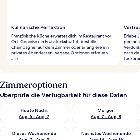
Kulinarische Perfektion
Vertr
Französische Küche erwartet dich im Restaurant vor
Erlebe 
Ort. Genieße ein Frühstücksbuffet, bestelle
persona
Champagner auf dem Zimmer oder arrangiere ein
Verdunk
privates Abendessen. Vegane Optionen erfreuen
nach de
alle.
Leckere
Zimmeroptionen
Überprüfe die Verfügbarkeit für diese Daten
Überprüfe die Verfügbarkeit für heute Nacht, Aug. 6 - Aug. 7.
Überprüfe die Verfügbarkeit f
Heute Nacht
Morgen
Aug. 6 - Aug. 7
Aug. 7 - Aug. 8
Überprüfe die Verfügbarkeit für dieses Wochenende, Aug. 7 - 
Überprüfe die Verfügbarkeit f
Dieses Wochenende
Nächstes Wochenende
Aug. 7 - Aug. 9
Aug. 14 - Aug. 16