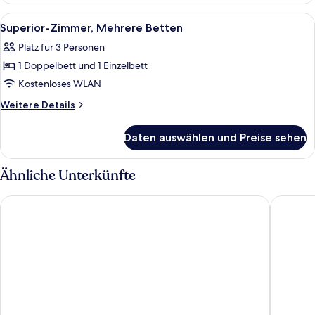
1 Queen-
Alle
Superior-Zimmer, Mehrere Betten | Ho
3
Bett
Superior-Zimmer, Mehrere Betten
Fotos
und
Platz für 3 Personen
Schlafsofa
für
1 Doppelbett und 1 Einzelbett
Superior-
Zimmer,
Kostenloses WLAN
Mehrere
Weitere
Weitere Details
Betten
Details
für
anzeigen
Daten auswählen und Preise sehen
Superior-
Zimmer,
Mehrere
Ähnliche Unterkünfte
Betten
Campanile Annemasse Gare - Genève
Kyriad 