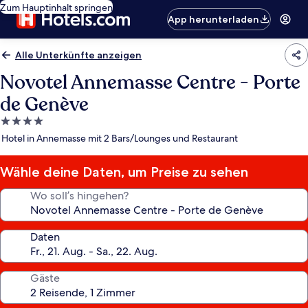
Zum Hauptinhalt springen
App herunterladen
Alle Unterkünfte anzeigen
Novotel Annemasse Centre - Porte
de Genève
4.0-
Sterne-
Hotel in Annemasse mit 2 Bars/Lounges und Restaurant
Unterkunft
Wähle deine Daten, um Preise zu sehen
Wo soll’s hingehen?
Daten
Gäste