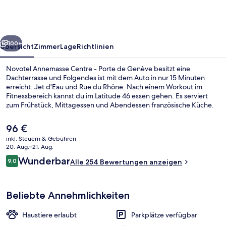
-
Porte
de
rück
Weiter
Genève
100+
Übersicht
Zimmer
Lage
Richtlinien
Novotel Annemasse Centre - Porte de Genève besitzt eine
Dachterrasse und Folgendes ist mit dem Auto in nur 15 Minuten
erreicht: Jet d'Eau und Rue du Rhône. Nach einem Workout im
Fitnessbereich kannst du im Latitude 46 essen gehen. Es serviert
zum Frühstück, Mittagessen und Abendessen französische Küche.
Außerdem ist Folgendes mit dem Auto höchstens 15 Minuten
entfernt: Genève Plage und Universität Genf.
Der
96 €
aktuelle
inkl. Steuern & Gebühren
Preis
20. Aug.–21. Aug.
Außenbereich
beträgt
Bewertungen
Wunderbar
9,0
Alle 254 Bewertungen anzeigen
96 €.
9,0 von 10.
Beliebte Annehmlichkeiten
Haustiere erlaubt
Parkplätze verfügbar