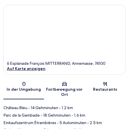
6 Esplanade François MITTERRAND, Annemasse, 74100
Auf Karte anzeigen
Karte
In der Umgebung
Fortbewegung vor
Restaurants
Ort
Château Bleu
- 14 Gehminuten
- 1.2 km
Parc de la Gambade
- 18 Gehminuten
- 1.6 km
Einkaufszentrum Étrambières
- 5 Autominuten
- 2.5 km