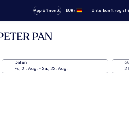
•
App öffnen
EUR
Unterkunft registr
PETER PAN
Daten
G