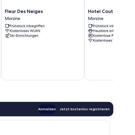
Fleur
Hotel
Fleur Des Neiges
Hotel Coutettaz
Des
Coutettaz
Morzine
Morzine
Neiges
Morzine
Frühstück inbegriffen
Frühstück inbegriffen
Morzine
Kostenloses WLAN
Haustiere erlaubt
Ski-Einrichtungen
Kostenlose Parkplätze
Kostenloses WLAN
Anmelden
Jetzt kostenlos registrieren