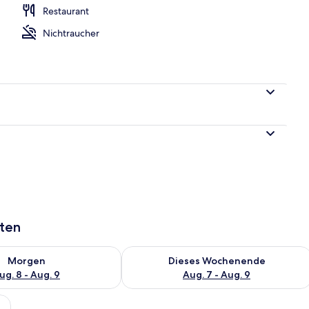
Restaurant
Unterkunft – Abend/Nacht
Nichtraucher
aten
 - Aug. 8.
 Verfügbarkeit für morgen, Aug. 8 - Aug. 9.
Überprüfe die Verfügbarkeit für dies
Morgen
Dieses Wochenende
ug. 8 - Aug. 9
Aug. 7 - Aug. 9
ere Schlafzimmer, Bergblick | Hochwertige Bettwaren, Tempur-Pedic-Bette