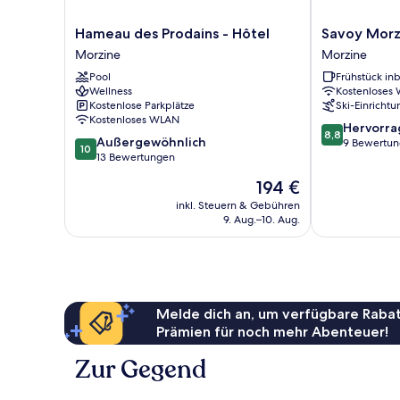
Hameau
Savoy
Hameau des Prodains - Hôtel
Savoy Morz
des
Morzine
Morzine
Morzine
Prodains
Morzine
Pool
Frühstück inb
-
Wellness
Kostenloses
Hôtel
Kostenlose Parkplätze
Ski-Einricht
Morzine
Kostenloses WLAN
8.8
Hervorr
8,8
10.0
Außergewöhnlich
von
9 Bewertu
10
von
13 Bewertungen
10,
10,
Hervorragend
Der
194 €
Außergewöhnlich,
9
Preis
13
inkl. Steuern & Gebühren
Bewertungen
beträgt
9. Aug.–10. Aug.
Bewertungen
194 €
Melde dich an, um verfügbare Rabat
Prämien für noch mehr Abenteuer!
Zur Gegend