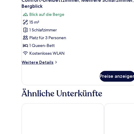
Comfort-Dreibettzimmer, Mehrere Schlafzimmer,
Fotos
Bergblick
für
Blick auf die Berge
Comfort-
15 m²
Dreibettzimmer,
1 Schlafzimmer
Mehrere
Schlafzimmer,
Platz für 3 Personen
Bergblick
1 Queen-Bett
anzeigen
Kostenloses WLAN
Weitere
Weitere Details
Details
für
Preise anzeige
Comfort-
Dreibettzimmer,
Mehrere
Ähnliche Unterkünfte
Schlafzimmer,
Bergblick
Hameau des Prodains - Hôtel
Savoy Morzin