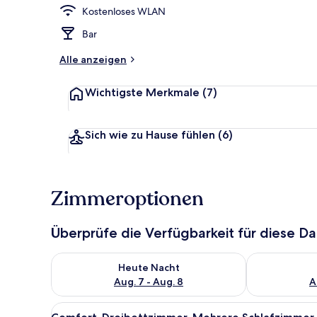
Kostenloses WLAN
Fassade der 
Bar
Alle anzeigen
Wichtigste Merkmale
(7)
Sich wie zu Hause fühlen
(6)
Zimmeroptionen
Überprüfe die Verfügbarkeit für diese D
Überprüfe die Verfügbarkeit für heute Nacht, Aug. 7
Überprüfe die
Heute Nacht
Aug. 7 - Aug. 8
A
Alle
Comfort-Dreibettzimmer, Mehr
13