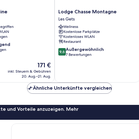
Lodge
ine
Lodge Chasse Montagne
Chasse
Les Gets
Montagne
egriffen
Wellness
Les
 WLAN
Kostenlose Parkplätze
Gets
ungen
Kostenloses WLAN
Restaurant
agend
9.6
Außergewöhnlich
ngen
9,6
von
7 Bewertungen
10,
,
Der
171 €
Außergewöhnlich,
Preis
7
inkl. Steuern & Gebühren
beträgt
20. Aug.–21. Aug.
Bewertungen
171 €
Ähnliche Unterkünfte vergleichen
te und Vorteile anzuzeigen. Mehr