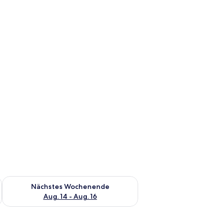
es Wochenende, Aug. 7 - Aug. 9.
Überprüfe die Verfügbarkeit für nächstes Wochenende, Aug. 1
Nächstes Wochenende
Aug. 14 - Aug. 16
n, kostenloses WLAN