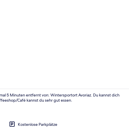
Fassade der
 5 Minuten entfernt von: Wintersportort Avoriaz. Du kannst dich
ffeeshop/Café kannst du sehr gut essen.
Comfort-Dre
Kostenlose Parkplätze