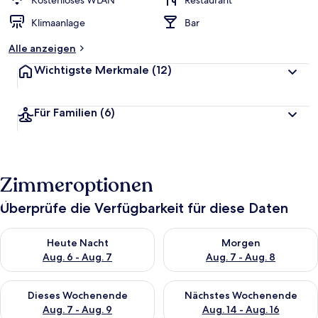
Kostenloses WLAN
Restaurant
t
Klimaanlage
Bar
e
t
Alle anzeigen
Wichtigste Merkmale
(12)
Für Familien
(6)
Zimmeroptionen
Überprüfe die Verfügbarkeit für diese Daten
Überprüfe die Verfügbarkeit für heute Nacht, Aug. 6 - Aug. 7.
Überprüfe die Verfügbarkeit f
Heute Nacht
Morgen
Aug. 6 - Aug. 7
Aug. 7 - Aug. 8
Überprüfe die Verfügbarkeit für dieses Wochenende, Aug. 7 - 
Überprüfe die Verfügbarkeit f
Dieses Wochenende
Nächstes Wochenende
Aug. 7 - Aug. 9
Aug. 14 - Aug. 16