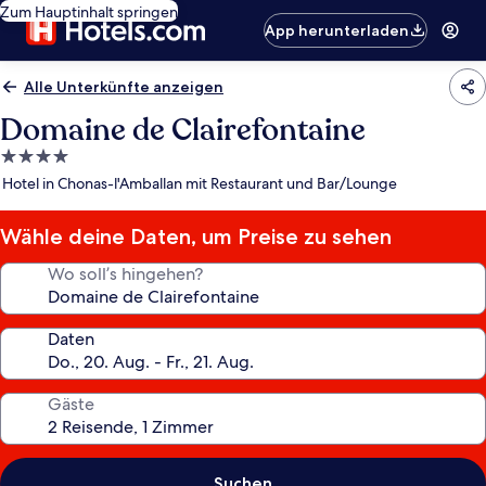
Zum Hauptinhalt springen
App herunterladen
Alle Unterkünfte anzeigen
Domaine de Clairefontaine
4.0-
Sterne-
Hotel in Chonas-l'Amballan mit Restaurant und Bar/Lounge
Unterkunft
Wähle deine Daten, um Preise zu sehen
Wo soll’s hingehen?
Daten
Gäste
Suchen