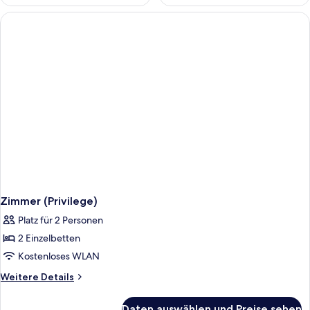
Zimmer (Privilege)
Platz für 2 Personen
2 Einzelbetten
Kostenloses WLAN
Weitere
Weitere Details
Details
für
Daten auswählen und Preise sehen