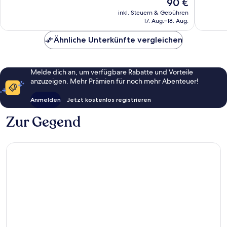
Der
90 €
155
220
Preis
Bewertungen
Bewert
inkl. Steuern & Gebühren
beträgt
17. Aug.–18. Aug.
90 €
Ähnliche Unterkünfte vergleichen
Melde dich an, um verfügbare Rabatte und Vorteile
anzuzeigen. Mehr Prämien für noch mehr Abenteuer!
Anmelden
Jetzt kostenlos registrieren
Zur Gegend