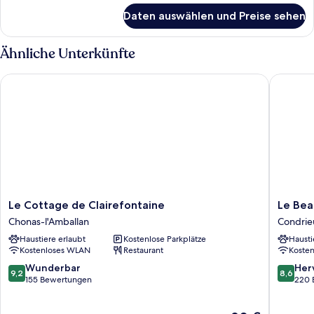
für
Daten auswählen und Preise sehen
Superior-
Zimmer
Ähnliche Unterkünfte
Le Cottage de Clairefontaine
Le Beau 
Le
Le
Le Cottage de Clairefontaine
Le Bea
Cottage
Beau
Chonas-l'Amballan
Condrie
de
Rivage
Haustiere erlaubt
Kostenlose Parkplätze
Hausti
Clairefontaine
Condrie
Kostenloses WLAN
Restaurant
Koste
Chonas-
l'Amballan
9.2
8.6
Wunderbar
Her
9,2
8,6
von
von
155 Bewertungen
220 
10,
10,
Wunderbar,
Hervorr