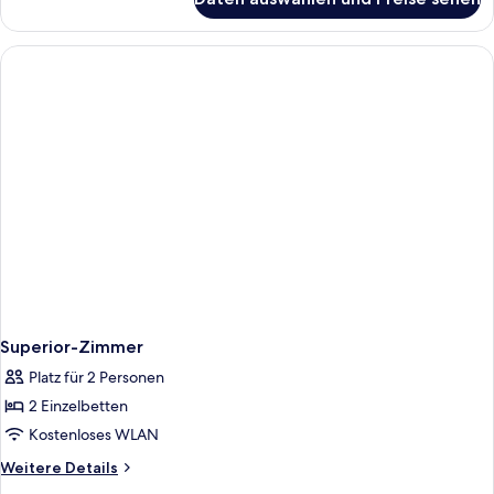
Zimmer
(Privilege)
Superior-Zimmer
Platz für 2 Personen
2 Einzelbetten
Kostenloses WLAN
Weitere
Weitere Details
Details