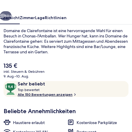
rück
Weiter
50+
Übersicht
Zimmer
Lage
Richtlinien
Domaine de Clairefontaine ist eine hervorragende Wahl für einen
Besuch in Chonas-l'Amballan. Wer Hunger hat, kann ins Domaine de
Clairefontaine gehen: Es serviert zum Mittagessen und Abendessen
französische Küche. Weitere Highlights sind eine Bar/Lounge, eine
Terrasse und ein Garten.
Der
135 €
aktuelle
inkl. Steuern & Gebühren
Preis
9. Aug.–10. Aug.
Unterkunftsgelände
beträgt
Bewertungen
9,4
Sehr beliebt
135 €.
T
von
Top bewertet
o
Alle 150 Bewertungen anzeigen
10,
p
Sehr
beliebt
Beliebte Annehmlichkeiten
b
e
w
Haustiere erlaubt
Kostenlose Parkplätze
e
r