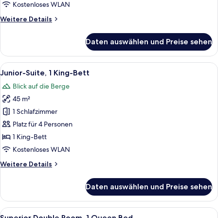
anzeigen
Kostenloses WLAN
Weitere
Weitere Details
Details
für
Daten auswählen und Preise sehen
Deluxe-
Doppelzimmer,
1 King-
Alle
Junior-Suite, 1 King-Bett | Minibar, 
6
Bett
Junior-Suite, 1 King-Bett
Fotos
Blick auf die Berge
für
45 m²
Junior-
Suite,
1 Schlafzimmer
1 King-
Platz für 4 Personen
Bett
1 King-Bett
anzeigen
Kostenloses WLAN
Weitere
Weitere Details
Details
für
Daten auswählen und Preise sehen
Junior-
Suite,
1 King-
Alle
Ein Hotelzimmer mit einem großen Bett
4
Bett
Superior Double Room, 1 Queen Bed