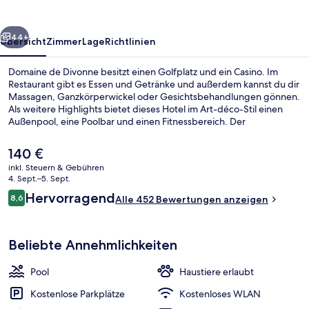
rück
Weiter
44+
Übersicht
Zimmer
Lage
Richtlinien
Domaine de Divonne besitzt einen Golfplatz und ein Casino. Im
Restaurant gibt es Essen und Getränke und außerdem kannst du dir
Massagen, Ganzkörperwickel oder Gesichtsbehandlungen gönnen.
Als weitere Highlights bietet dieses Hotel im Art-déco-Stil einen
Außenpool, eine Poolbar und einen Fitnessbereich. Der
Zimmerservice und das hilfsbereite Personal erhalten tolle
Bewertungen von anderen Reisenden.
Der
140 €
aktuelle
inkl. Steuern & Gebühren
Preis
4. Sept.–5. Sept.
Eingangsbereich
beträgt
Bewertungen
Hervorragend
8,6
Alle 452 Bewertungen anzeigen
140 €.
8,6 von 10.
Beliebte Annehmlichkeiten
Pool
Haustiere erlaubt
Kostenlose Parkplätze
Kostenloses WLAN