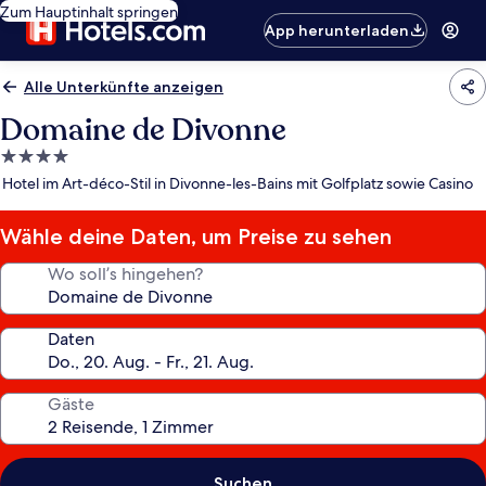
Zum Hauptinhalt springen
App herunterladen
Alle Unterkünfte anzeigen
Domaine de Divonne
4.0-
Sterne-
Hotel im Art-déco-Stil in Divonne-les-Bains mit Golfplatz sowie Casino
Unterkunft
Wähle deine Daten, um Preise zu sehen
Wo soll’s hingehen?
Daten
Gäste
Suchen