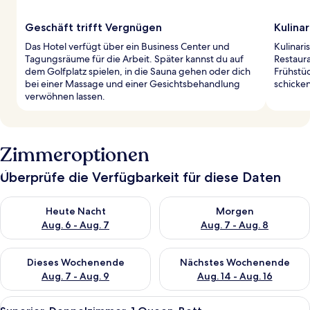
Geschäft trifft Vergnügen
Kulina
Das Hotel verfügt über ein Business Center und
Kulinar
Tagungsräume für die Arbeit. Später kannst du auf
Restaura
dem Golfplatz spielen, in die Sauna gehen oder dich
Frühstü
bei einer Massage und einer Gesichtsbehandlung
schicke
verwöhnen lassen.
Zimmeroptionen
Überprüfe die Verfügbarkeit für diese Daten
Überprüfe die Verfügbarkeit für heute Nacht, Aug. 6 - Aug. 7.
Überprüfe die Verfügbarkeit f
Heute Nacht
Morgen
Aug. 6 - Aug. 7
Aug. 7 - Aug. 8
Überprüfe die Verfügbarkeit für dieses Wochenende, Aug. 7 - 
Überprüfe die Verfügbarkeit f
Dieses Wochenende
Nächstes Wochenende
Aug. 7 - Aug. 9
Aug. 14 - Aug. 16
Alle
Ein Hotelzimmer mit einem großen Bett
4