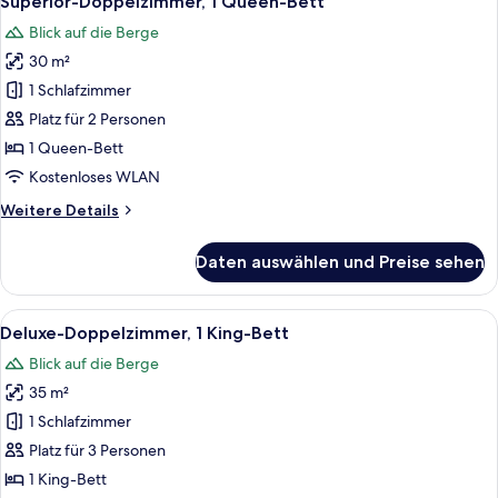
Superior-Doppelzimmer, 1 Queen-Bett
Fotos
Blick auf die Berge
für
30 m²
Superior-
Doppelzimmer,
1 Schlafzimmer
1
Platz für 2 Personen
Queen-
1 Queen-Bett
Bett
Kostenloses WLAN
anzeigen
Weitere
Weitere Details
Details
für
Daten auswählen und Preise sehen
Superior-
Doppelzimmer,
1
Alle
Ein Hotelzimmer mit einem großen Bett
6
Queen-
Deluxe-Doppelzimmer, 1 King-Bett
Fotos
Bett
Blick auf die Berge
für
35 m²
Deluxe-
Doppelzimmer,
1 Schlafzimmer
1 King-
Platz für 3 Personen
Bett
1 King-Bett