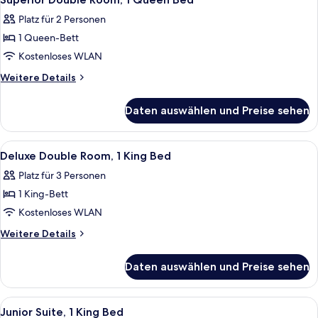
Fotos
Platz für 2 Personen
für
1 Queen-Bett
Superior
Double
Kostenloses WLAN
Room,
Weitere
Weitere Details
1
Details
für
Queen
Daten auswählen und Preise sehen
Superior
Bed
Double
anzeigen
Room,
Alle
Ein Hotelzimmer mit einem großen Bett
3
1
Deluxe Double Room, 1 King Bed
Fotos
Queen
Platz für 3 Personen
Bed
für
1 King-Bett
Deluxe
Double
Kostenloses WLAN
Room,
Weitere
Weitere Details
1
Details
für
King
Daten auswählen und Preise sehen
Deluxe
Bed
Double
anzeigen
Room,
Alle
Ein Zimmer mit Streifenmuster an der
2
1
Junior Suite, 1 King Bed