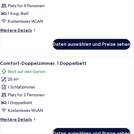
Fotos
King
Platz für 4 Personen
Bed
für
1 King-Bett
Junior
Suite,
Kostenloses WLAN
1
Weitere
Weitere Details
King
Details
für
Bed
Daten auswählen und Preise sehen
Junior
anzeigen
Suite,
1
Alle
Ein Hotelzimmer mit einem großen Bett
4
King
Comfort-Doppelzimmer, 1 Doppelbett
Fotos
Bed
Blick auf den Garten
für
25 m²
Comfort-
Doppelzimmer,
1 Schlafzimmer
1
Platz für 2 Personen
Doppelbett
1 Doppelbett
anzeigen
Kostenloses WLAN
Weitere
Weitere Details
Details
für
Daten auswählen und Preise sehen