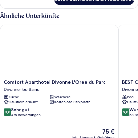
Comfort-
Doppelzimmer,
1
Ähnliche Unterkünfte
Doppelbett
Comfort Aparthotel Divonne L'Oree du Parc
BEST OF
Comfort
BEST
Comfort Aparthotel Divonne L'Oree du Parc
BEST 
Aparthotel
OF
Divonne-les-Bains
Divonne
Divonne
BOTH
Küche
Wäscherei
Pool
L'Oree
Divonne
Haustiere erlaubt
Kostenlose Parkplätze
Hausti
du
les-
Parc
Bains
8.0
9.0
Sehr gut
Wun
8,0
9,0
Divonne-
von
von
476 Bewertungen
58 B
les-
10,
10,
Bains
Sehr
Wunder
Der
75 €
gut,
58
Preis
476
Bewert
inkl. Steuern & Gebühren