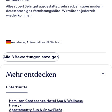
Alles super! Sehr gut ausgestattet, sehr sauber, super modern,
deutssprachiges Vermietungsbüro. Wir würden jederzeit
wieder kommen.
Annabelle, Aufenthalt von 3 Nächten
Alle 3 Bewertungen anzeigen
Mehr entdecken
Unterkünfte
L
Hamilton Conference Hotel Spa & Wellness
i
L
Henryk
n
i
L
Apartamenty Sun & Snow Plaża