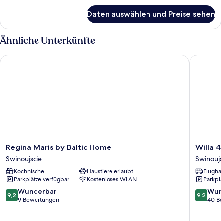
für
Daten auswählen und Preise sehen
Superior-
Apartment
Ähnliche Unterkünfte
Regina Maris by Baltic Home
Willa 4 
Regina
Willa
Regina Maris by Baltic Home
Willa 
Maris
4
Swinoujscie
Swinouj
by
Pory
Kochnische
Haustiere erlaubt
Flugha
Baltic
Roku
Parkplätze verfügbar
Kostenloses WLAN
Parkpl
Home
Uznam
Swinoujscie
Swinouj
9.2
9.2
Wunderbar
Wun
9,2
9,2
von
von
9 Bewertungen
40 B
10,
10,
Wunderbar,
Wunder