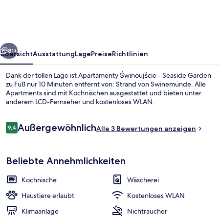
Seaside
Garden
rück
Weiter
81+
Übersicht
Ausstattung
Lage
Preise
Richtlinien
Dank der tollen Lage ist Apartamenty Świnoujście - Seaside Garden
zu Fuß nur 10 Minuten entfernt von: Strand von Swinemünde. Alle
Apartments sind mit Kochnischen ausgestattet und bieten unter
anderem LCD-Fernseher und kostenloses WLAN.
Bewertungen
Außergewöhnlich
9,4
Alle 3 Bewertungen anzeigen
9,4 von 10.
Terrasse/Patio
Beliebte Annehmlichkeiten
Kochnische
Wäscherei
Haustiere erlaubt
Kostenloses WLAN
Klimaanlage
Nichtraucher