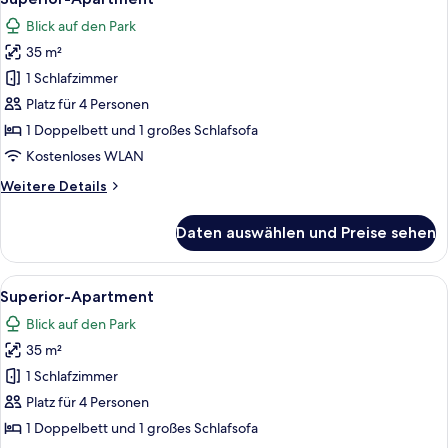
Fotos
Blick auf den Park
für
35 m²
Superior-
Apartment
1 Schlafzimmer
anzeigen
Platz für 4 Personen
1 Doppelbett und 1 großes Schlafsofa
Kostenloses WLAN
Weitere
Weitere Details
Details
für
Daten auswählen und Preise sehen
Superior-
Apartment
Alle
Ein Schlafzimmer mit einem großen Be
12
Superior-Apartment
Fotos
Blick auf den Park
für
35 m²
Superior-
Apartment
1 Schlafzimmer
anzeigen
Platz für 4 Personen
1 Doppelbett und 1 großes Schlafsofa