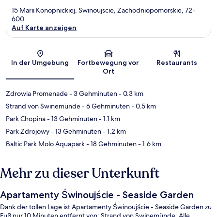
15 Marii Konopnickiej, Swinoujscie, Zachodniopomorskie, 72-
600
Auf Karte anzeigen
Karte
In der Umgebung
Fortbewegung vor
Restaurants
Ort
Zdrowia Promenade
- 3 Gehminuten
- 0.3 km
Strand von Swinemünde
- 6 Gehminuten
- 0.5 km
Park Chopina
- 13 Gehminuten
- 1.1 km
Park Zdrojowy
- 13 Gehminuten
- 1.2 km
Baltic Park Molo Aquapark
- 18 Gehminuten
- 1.6 km
Mehr zu dieser Unterkunft
Apartamenty Świnoujście - Seaside Garden
Dank der tollen Lage ist Apartamenty Świnoujście - Seaside Garden zu
Fuß nur 10 Minuten entfernt von: Strand von Swinemünde. Alle