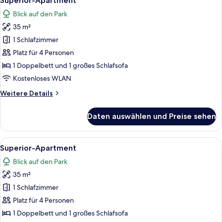
Superior-Apartment
Fotos
Blick auf den Park
für
35 m²
Superior-
Apartment
1 Schlafzimmer
anzeigen
Platz für 4 Personen
1 Doppelbett und 1 großes Schlafsofa
Kostenloses WLAN
Weitere
Weitere Details
Details
für
Daten auswählen und Preise sehen
Superior-
Apartment
Alle
Ein modernes Interieur mit Küche, Ess
15
Superior-Apartment
Fotos
Blick auf den Park
für
35 m²
Superior-
Apartment
1 Schlafzimmer
anzeigen
Platz für 4 Personen
1 Doppelbett und 1 großes Schlafsofa