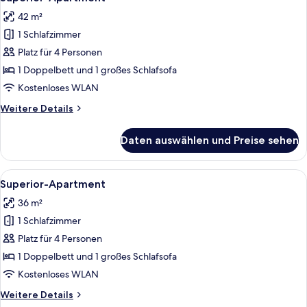
Fotos
42 m²
für
1 Schlafzimmer
Superior-
Apartment
Platz für 4 Personen
anzeigen
1 Doppelbett und 1 großes Schlafsofa
Kostenloses WLAN
Weitere
Weitere Details
Details
für
Daten auswählen und Preise sehen
Superior-
Apartment
Alle
Ein modernes Wohnzimmer mit einem we
12
Superior-Apartment
Fotos
36 m²
für
1 Schlafzimmer
Superior-
Apartment
Platz für 4 Personen
anzeigen
1 Doppelbett und 1 großes Schlafsofa
Kostenloses WLAN
Weitere
Weitere Details
Details