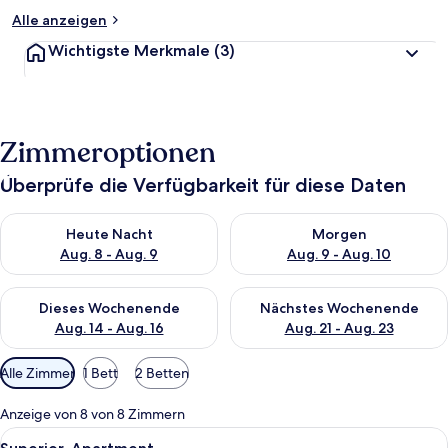
Alle anzeigen
Wichtigste Merkmale
(3)
Zimmeroptionen
Überprüfe die Verfügbarkeit für diese Daten
Überprüfe die Verfügbarkeit für heute Nacht, Aug. 8 - Aug. 9.
Überprüfe die Verfügbarkeit f
Heute Nacht
Morgen
Aug. 8 - Aug. 9
Aug. 9 - Aug. 10
Überprüfe die Verfügbarkeit für dieses Wochenende, Aug. 14 -
Überprüfe die Verfügbarkeit f
Dieses Wochenende
Nächstes Wochenende
Aug. 14 - Aug. 16
Aug. 21 - Aug. 23
Verfügbare
Alle Zimmer
1 Bett
2 Betten
Filter
für
Anzeige von 8 von 8 Zimmern
Zimmer
Alle
Ein modernes Interieur mit Küche, Ess
15