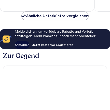
9
40
Bewertungen
Bewert
Ähnliche Unterkünfte vergleichen
Melde dich an, um verfügbare Rabatte und Vorteile
anzuzeigen. Mehr Prämien für noch mehr Abenteuer!
Anmelden
Jetzt kostenlos registrieren
Zur Gegend