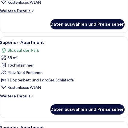
Kostenloses WLAN
Weitere
Weitere Details
Details
für
Daten auswählen und Preise sehen
Superior-
Apartment
Alle
Ein modernes Interieur mit Küche, Ess
19
Superior-Apartment
Fotos
Blick auf den Park
für
35 m²
Superior-
Apartment
1 Schlafzimmer
anzeigen
Platz für 4 Personen
1 Doppelbett und 1 großes Schlafsofa
Kostenloses WLAN
Weitere
Weitere Details
Details
für
Daten auswählen und Preise sehen
Superior-
Apartment
Alle
Ein modernes Interieur mit Küche, Ess
19
Superior-Apartment