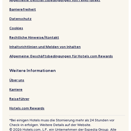
u
B
a
e
t
a
n
r
r
m
Barrierefreiheit
a
e
t
e
Datenschutz
a
m
n
k
e
t
Cookies
f
n
s
a
t
Rechtliche Hinweise/Kontakt
s
s
t
Inhaltsrichtlinien und Melden von Inhalten
Allgemeine Geschäftsbedingungen für Hotels.com Rewards
Weitere Informationen
Über uns
Karriere
Reiseführer
Hotels.com Rewards
*Bei einigen Hotels muss die Stornierung mehr als 24 Stunden vor
Check-in erfolgen. Weitere Details auf der Website.
© 2026 Hotels.com, L.P., ein Unternehmen der Expedia Group. Alle