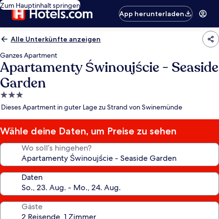
Zum Hauptinhalt springen
App herunterladen
Alle Unterkünfte anzeigen
Ganzes Apartment
Apartamenty Świnoujście - Seaside
Garden
3.0-
Sterne-
Dieses Apartment in guter Lage zu Strand von Swinemünde
Unterkunft
Wähle deine Daten, um Preise zu sehen
Wo soll’s hingehen?
Daten
Gäste