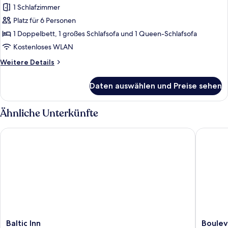
Apartment
1 Schlafzimmer
anzeigen
Platz für 6 Personen
1 Doppelbett, 1 großes Schlafsofa und 1 Queen-Schlafsofa
Kostenloses WLAN
Weitere
Weitere Details
Details
für
Daten auswählen und Preise sehen
Deluxe-
Apartment
Ähnliche Unterkünfte
Baltic Inn
Boulevar
Baltic
Bouleva
Baltic Inn
Boulev