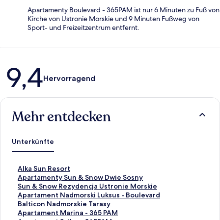
Apartamenty Boulevard - 365PAM ist nur 6 Minuten zu Fuß von
Kirche von Ustronie Morskie und 9 Minuten Fußweg von
Sport- und Freizeitzentrum entfernt.
Bewertungen
9,4
Hervorragend
Mehr entdecken
Unterkünfte
L
Alka Sun Resort
i
L
Apartamenty Sun & Snow Dwie Sosny
n
i
L
Sun & Snow Rezydencja Ustronie Morskie
k
n
i
L
Apartament Nadmorski Luksus - Boulevard
,
k
n
i
L
Balticon Nadmorskie Tarasy
d
,
k
n
i
L
Apartament Marina - 365 PAM