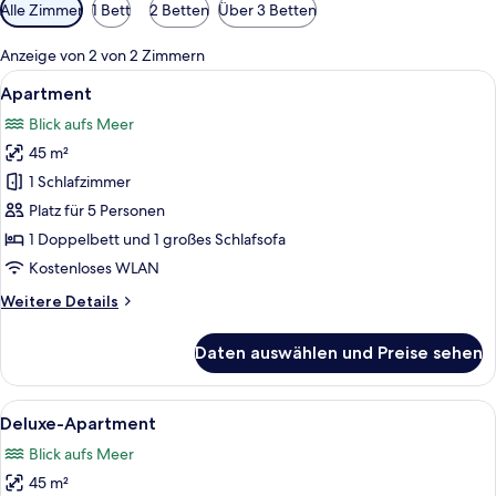
Verfügbare
Alle Zimmer
1 Bett
2 Betten
Über 3 Betten
Filter
für
Anzeige von 2 von 2 Zimmern
Zimmer
Alle
Apartment | Wohnzimmer | Flachbildf
7
Apartment
Fotos
Blick aufs Meer
für
45 m²
Apartment
anzeigen
1 Schlafzimmer
Platz für 5 Personen
1 Doppelbett und 1 großes Schlafsofa
Kostenloses WLAN
Weitere
Weitere Details
Details
für
Daten auswählen und Preise sehen
Apartment
Alle
Ein modernes Wohnzimmer mit einem we
6
Deluxe-Apartment
Fotos
Blick aufs Meer
für
45 m²
Deluxe-