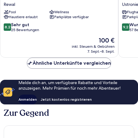
Inn
Ustronie
Rewal
Ustroni
Rewal
Morskie
Pool
Wellness
Flugha
Ustronie
Haustiere erlaubt
Parkplätze verfügbar
Parkpl
Morskie
8.2
9.2
Sehr gut
Wun
8,2
9,2
von
von
25 Bewertungen
57 B
10,
10,
Der
100 €
Sehr
Wunder
Preis
gut,
57
inkl. Steuern & Gebühren
beträgt
7. Sept.–8. Sept.
25
Bewert
100 €
Bewertungen
Ähnliche Unterkünfte vergleichen
Melde dich an, um verfügbare Rabatte und Vorteile
anzuzeigen. Mehr Prämien für noch mehr Abenteuer!
Anmelden
Jetzt kostenlos registrieren
Zur Gegend