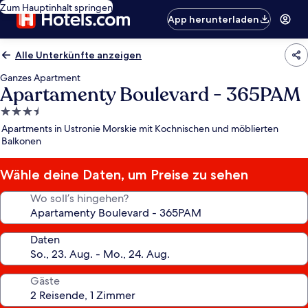
Zum Hauptinhalt springen
App herunterladen
Alle Unterkünfte anzeigen
Ganzes Apartment
Apartamenty Boulevard - 365PAM
3.5-
Sterne-
Apartments in Ustronie Morskie mit Kochnischen und möblierten
Unterkunft
Balkonen
Wähle deine Daten, um Preise zu sehen
Wo soll’s hingehen?
Daten
Gäste