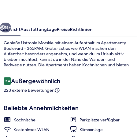
365PAM
rück
Weiter
18+
Übersicht
Ausstattung
Lage
Preise
Richtlinien
Genieße Ustronie Morskie mit einem Aufenthalt im Apartamenty
Boulevard - 365PAM. Gratis-Extras wie WLAN machen den
Aufenthalt besonders angenehm, und wenn du im Urlaub aktiv
bleiben möchtest, kannst du in der Nähe die Wander- und
Radwege nutzen. Die Apartments haben Kochnischen und bieten
Annehmlichkeiten wie möblierte Balkone und Flachbildfernseher.
Bewertungen
Außergewöhnlich
9,4
9,4 von 10.
223 externe Bewertungen
Apartment | Strand-/Meerblick
Beliebte Annehmlichkeiten
Kochnische
Parkplätze verfügbar
Kostenloses WLAN
Klimaanlage