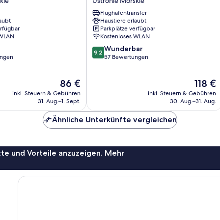
kie
Ustronie Morskie
Morskie
Flughafentransfer
Ustronie
aubt
Haustiere erlaubt
Morskie
erfügbar
Parkplätze verfügbar
 WLAN
Kostenloses WLAN
9.2
Wunderbar
9,2
von
ungen
57 Bewertungen
10,
Wunderbar,
Der
Der
86 €
118 €
57
Preis
Preis
Bewertungen
inkl. Steuern & Gebühren
inkl. Steuern & Gebühren
beträgt
beträgt
31. Aug.–1. Sept.
30. Aug.–31. Aug.
86 €
118 €
Ähnliche Unterkünfte vergleichen
te und Vorteile anzuzeigen. Mehr