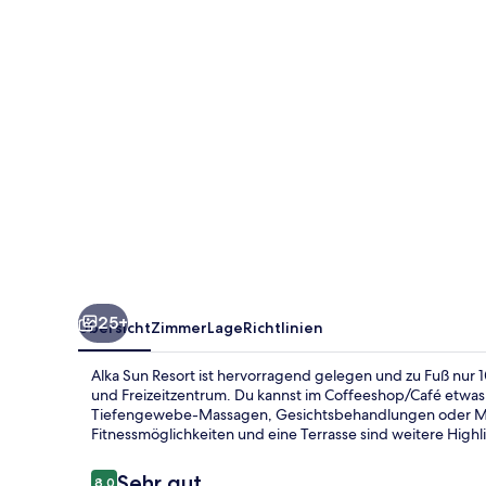
25+
Übersicht
Zimmer
Lage
Richtlinien
Alka Sun Resort ist hervorragend gelegen und zu Fuß nur 
und Freizeitzentrum. Du kannst im Coffeeshop/Café etwa
Tiefengewebe-Massagen, Gesichtsbehandlungen oder Man
Fitnessmöglichkeiten und eine Terrasse sind weitere Highl
Bewertungen
Sehr gut
8,0