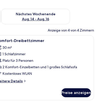
es Wochenende, Aug. 7 - Aug. 9.
Überprüfe die Verfügbarkeit für nächstes Wochenende, Aug. 1
Nächstes Wochenende
Aug. 14 - Aug. 16
Anzeige von 4 von 4 Zimmern
em Wandfernseher und einem Fenster mit Vorhängen.
le
Ein Hotelzimmer mit einem Bett, einem Schrei
4
omfort-Dreibettzimmer
otos
30 m²
ür
1 Schlafzimmer
omfort-
reibettzimmer
Platz für 3 Personen
nzeigen
2 Komfort-Einzelbetten und 1 großes Schlafsofa
Kostenloses WLAN
itere
itere Details
tails
r
Preise anzeigen
mfort-
eibettzimmer