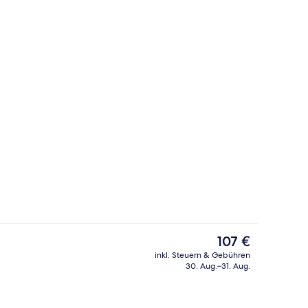
ch
Außenbereich
Der
107 €
aktuelle
inkl. Steuern & Gebühren
Preis
30. Aug.–31. Aug.
Comfort-Dreibettzimmer | Kostenlos
beträgt
107 €.