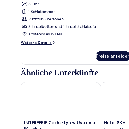
30 m²
für
1 Schlafzimmer
Basic-
Apartment
Platz für 3 Personen
anzeigen
2 Einzelbetten und 1 Einzel-Schlafsofa
Kostenloses WLAN
Weitere
Weitere Details
Details
für
Preise anzeige
Basic-
Apartment
Ähnliche Unterkünfte
INTERFERIE Cechsztyn w Ustroniu Morskim
Hotel SKAL
INTERFERIE
Hotel
INTERFERIE Cechsztyn w Ustroniu
Hotel SKAL
Cechsztyn
SKAL
Morskim