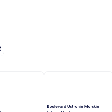
n
Boulevard Ustronie Morskie
Boulevard
Boulevard Ustronie Morskie
Ustronie