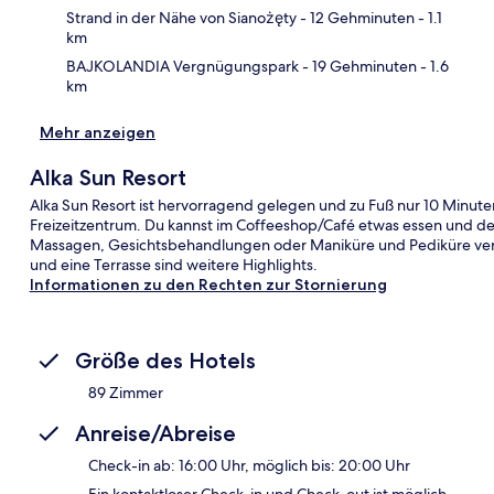
Strand in der Nähe von Sianożęty
- 12 Gehminuten
- 1.1
km
BAJKOLANDIA Vergnügungspark
- 19 Gehminuten
- 1.6
km
Mehr anzeigen
Alka Sun Resort
Alka Sun Resort ist hervorragend gelegen und zu Fuß nur 10 Minute
Freizeitzentrum. Du kannst im Coffeeshop/Café etwas essen und 
Massagen, Gesichtsbehandlungen oder Maniküre und Pediküre verw
und eine Terrasse sind weitere Highlights.
Informationen zu den Rechten zur Stornierung
Größe des Hotels
89 Zimmer
Anreise/Abreise
Check-in ab: 16:00 Uhr, möglich bis: 20:00 Uhr
Ein kontaktloser Check-in und Check-out ist möglich