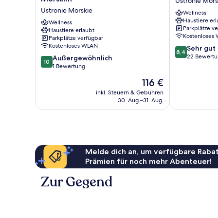
Ustronie Mors
w
Ustronie
Ustronie Morskie
Wellness
Ustroniu
Morskie
Haustiere erl
Morskim
Wellness
Parkplätze v
Haustiere erlaubt
Ustronie
Kostenloses
Parkplätze verfügbar
Morskie
Kostenloses WLAN
8.4
Sehr gut
8,4
von
22 Bewert
10.0
Außergewöhnlich
10
10,
von
1 Bewertung
Sehr
10,
Der
116 €
gut,
Außergewöhnlich,
Preis
22
1
inkl. Steuern & Gebühren
beträgt
Bewertungen
30. Aug.–31. Aug.
Bewertung
116 €
Melde dich an, um verfügbare Rabat
Prämien für noch mehr Abenteuer!
Zur Gegend