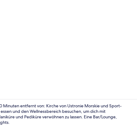
Außenberei
10 Minuten entfernt von: Kirche von Ustronie Morskie und Sport-
s essen und den Wellnessbereich besuchen, um dich mit
iküre und Pediküre verwöhnen zu lassen. Eine Bar/Lounge,
Rezeption
ights.