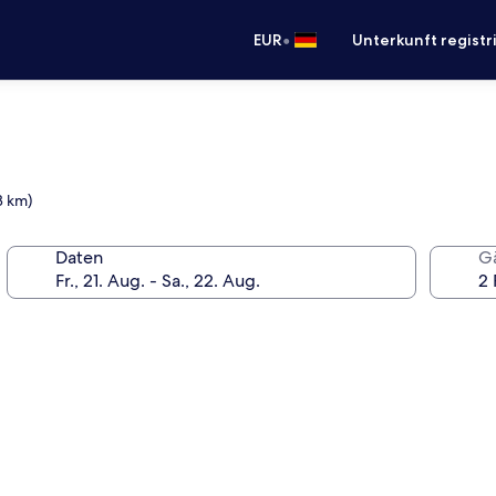
•
EUR
Unterkunft registr
3 km)
Daten
G