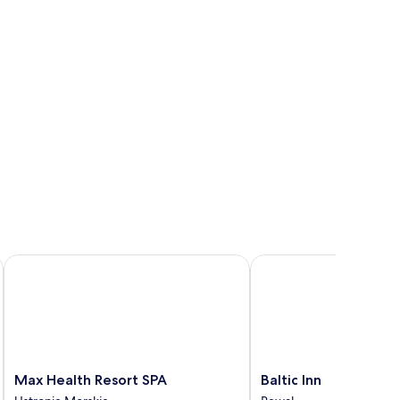
Max Health Resort SPA
Baltic Inn
Max
Baltic
Max Health Resort SPA
Baltic Inn
Health
Inn