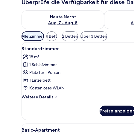
Überprüfe die Verfügbarkeit für diese D
Überprüfe die Verfügbarkeit für heute Nacht, Aug. 7
Überprüfe die
Heute Nacht
Aug. 7 - Aug. 8
A
Verfügbare
Alle Zimmer
1 Bett
2 Betten
Über 3 Betten
Filter
Alle
Ein Hotelzimmer mit einem Bet
für
3
Standardzimmer
Fotos
Zimmer
18 m²
für
1 Schlafzimmer
Standardzimmer
anzeigen
Platz für 1 Person
1 Einzelbett
Kostenloses WLAN
Weitere
Weitere Details
Details
für
Preise anzeige
Standardzimmer
Alle
Ein Hotelzimmer mit Bett, Sofa
1
Basic-Apartment
Fotos