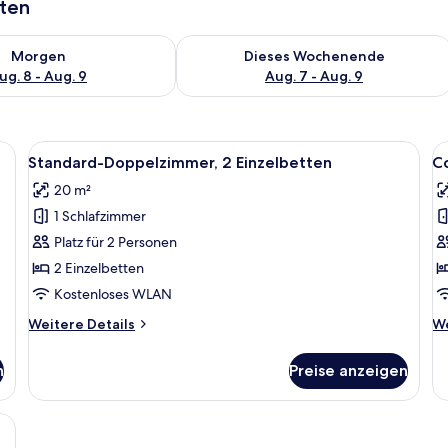
aten
 - Aug. 8.
 Verfügbarkeit für morgen, Aug. 8 - Aug. 9.
Überprüfe die Verfügbarkeit für dies
Morgen
Dieses Wochenende
ug. 8 - Aug. 9
Aug. 7 - Aug. 9
t, einem Schreibtisch, einem Stuhl und einem Kleiderschrank.
Alle
Ein Hotelzimmer mit einem Bett, ein
Al
4
Standard-Doppelzimmer, 2 Einzelbetten
C
Fotos
F
20 m²
für
f
1 Schlafzimmer
Standard-
C
Doppelzimmer,
D
Platz für 2 Personen
2 Einzelbetten
a
2 Einzelbetten
anzeigen
Kostenloses WLAN
Weitere
We
Weitere Details
We
Details
De
für
fü
n
Preise anzeigen
Standard-
Co
Doppelzimmer,
Dr
2 Einzelbetten
, Schreibtisch und Fernseher.