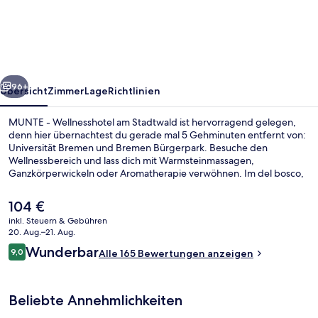
Wellnesshotel
am
Stadtwald
rück
Weiter
96+
Übersicht
Zimmer
Lage
Richtlinien
MUNTE - Wellnesshotel am Stadtwald ist hervorragend gelegen,
denn hier übernachtest du gerade mal 5 Gehminuten entfernt von:
Universität Bremen und Bremen Bürgerpark. Besuche den
Wellnessbereich und lass dich mit Warmsteinmassagen,
Ganzkörperwickeln oder Aromatherapie verwöhnen. Im del bosco,
einem der 2 Restaurants, wird zum Mittagessen und Abendessen
italienische Küche serviert. Als weitere Highlights bietet dieses
Der
104 €
Hotel im luxuriösen Stil einen Innenpool, eine Loungebar und einen
aktuelle
inkl. Steuern & Gebühren
Fitnessbereich.
Preis
20. Aug.–21. Aug.
Behandlungsräume für Paare, Sauna
beträgt
Bewertungen
Wunderbar
9,0
Alle 165 Bewertungen anzeigen
104 €.
9,0 von 10.
Beliebte Annehmlichkeiten