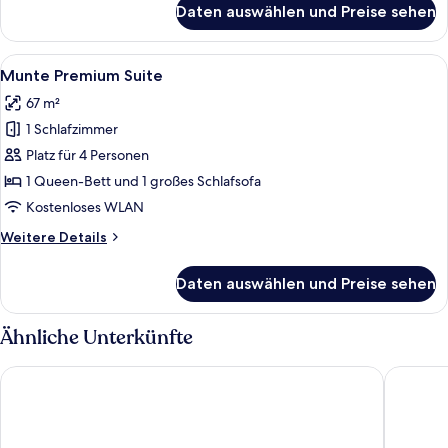
Daten auswählen und Preise sehen
Grand
Suite
Deluxe
Alle
Ein modernes Wohnzimmer mit einem ru
8
Munte Premium Suite
Fotos
67 m²
für
1 Schlafzimmer
Munte
Premium
Platz für 4 Personen
Suite
1 Queen-Bett und 1 großes Schlafsofa
anzeigen
Kostenloses WLAN
Weitere
Weitere Details
Details
für
Daten auswählen und Preise sehen
Munte
Premium
Suite
Ähnliche Unterkünfte
Radisson Blu Hotel, Bremen
Steigen