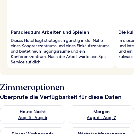
Paradies zum Arbeiten und Spielen
Die ku
Dieses Hotel liegt strategisch günstig in der Nähe
In diese
eines Kongresszentrums und eines Einkaufszentrums
und inte
und bietet neun Tagungsräume und ein
und ein 
Konferenzzentrum. Nach der Arbeit wartet ein Spa-
kulinari
Service auf dich.
Zimmeroptionen
Überprüfe die Verfügbarkeit für diese Daten
Überprüfe die Verfügbarkeit für heute Nacht, Aug. 5 - Aug. 6.
Überprüfe die Verfügbarkeit f
Heute Nacht
Morgen
Aug. 5 - Aug. 6
Aug. 6 - Aug. 7
Überprüfe die Verfügbarkeit für dieses Wochenende, Aug. 7 - 
Überprüfe die Verfügbarkeit f
Dieses Wochenende
Nächstes Wochenende