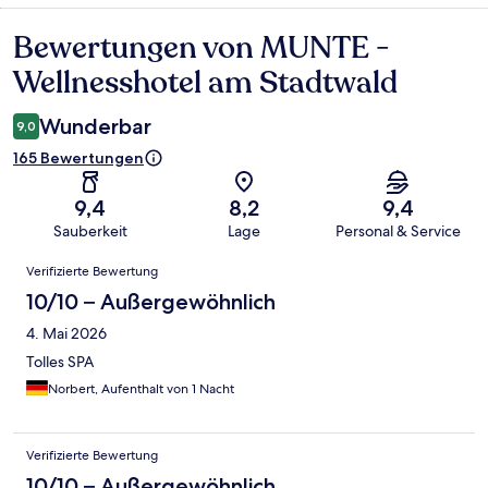
Bewertungen von MUNTE -
Bewertungen
Wellnesshotel am Stadtwald
Wunderbar
9,0
165 Bewertungen
9,4
8,2
9,4
Sauberkeit
Lage
Personal & Service
Bewertungen
Verifizierte Bewertung
10/10 – Außergewöhnlich
4. Mai 2026
Tolles SPA
Norbert, Aufenthalt von 1 Nacht
Verifizierte Bewertung
10/10 – Außergewöhnlich