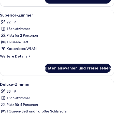
Comfort-
Zimmer,
Nichtraucher,
Alle
Ein modernes Hotelzimmer mit einem g
5
Klimaanlage
Superior-Zimmer
Fotos
22 m²
für
1 Schlafzimmer
Superior-
Zimmer
Platz für 2 Personen
anzeigen
1 Queen-Bett
Kostenloses WLAN
Weitere
Weitere Details
Details
für
Daten auswählen und Preise sehen
Superior-
Zimmer
Alle
Ein Hotelzimmer mit einem großen Bet
4
Deluxe-Zimmer
Fotos
33 m²
für
1 Schlafzimmer
Deluxe-
Zimmer
Platz für 4 Personen
anzeigen
1 Queen-Bett und 1 großes Schlafsofa