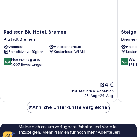
Radisson
Steigen
Radisson Blu Hotel, Bremen
Steige
Blu
Hotel
Altstadt Bremen
Bremen
Hotel,
Bremen
Wellness
Haustiere erlaubt
Hausti
Bremen
Bremen
Parkplätze verfügbar
Kostenloses WLAN
Koste
Altstadt
West
Bremen
8.8
9.2
Hervorragend
Wun
8,8
9,2
von
von
1.007 Bewertungen
873 
10,
10,
Hervorragend,
Wunder
1.007
873
Der
134 €
Bewertungen
Bewert
Preis
inkl. Steuern & Gebühren
beträgt
23. Aug.–24. Aug.
134 €
Ähnliche Unterkünfte vergleichen
Melde dich an, um verfügbare Rabatte und Vorteile
anzuzeigen. Mehr Prämien für noch mehr Abenteuer!