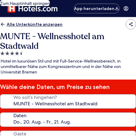
Zum Hauptinhalt springen
App herunterladen
Alle Unterkünfte anzeigen
MUNTE - Wellnesshotel am
Stadtwald
4.5-
Sterne-
Hotel im luxuriösen Stil und mit Full-Service-Wellnessbereich, in
Unterkunft
unmittelbarer Nähe zum Kongresszentrum und in der Nähe von
Universität Bremen
Wähle deine Daten, um Preise zu sehen
Wo soll’s hingehen?
Daten
Gäste