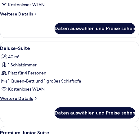
Kostenloses WLAN
Weitere
Weitere Details
Details
für
Daten auswählen und Preise sehen
Deluxe-
Zimmer
Alle
Ein modernes Wohnzimmer mit einer C
5
Deluxe-Suite
Fotos
40 m²
für
1 Schlafzimmer
Deluxe-
Suite
Platz für 4 Personen
anzeigen
1 Queen-Bett und 1 großes Schlafsofa
Kostenloses WLAN
Weitere
Weitere Details
Details
für
Daten auswählen und Preise sehen
Deluxe-
Suite
Alle
Ein modernes Hotelzimmer mit Bett, S
5
Premium Junior Suite
Fotos