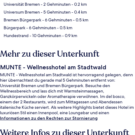
Universität Bremen
- 2 Gehminuten
- 0.2 km
Universum Bremen
- 5 Gehminuten
- 0.4 km
Bremen Bürgerpark
- 6 Gehminuten
- 0.5 km
Bürgerpark
- 6 Gehminuten
- 0.5 km
Hundestrand
- 10 Gehminuten
- 0.9 km
Mehr zu dieser Unterkunft
MUNTE - Wellnesshotel am Stadtwald
MUNTE - Wellnesshotel am Stadtwald ist hervorragend gelegen, denn
hier übernachtest du gerade mal 5 Gehminuten entfernt von:
Universität Bremen und Bremen Bürgerpark. Besuche den
Wellnessbereich und lass dich mit Warmsteinmassagen,
Ganzkörperwickeln oder Aromatherapie verwöhnen. Im del bosco,
einem der 2 Restaurants, wird zum Mittagessen und Abendessen
italienische Küche serviert. Als weitere Highlights bietet dieses Hotel im
luxuriösen Stil einen Innenpool, eine Loungebar und einen
Fitnessbereich.
Informationen zu den Rechten zur Stornierung
Weitere Infos zu dieser Unterkunft