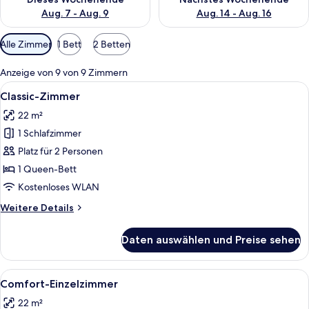
Aug. 7 - Aug. 9
Aug. 14 - Aug. 16
Verfügbare
Alle Zimmer
1 Bett
2 Betten
Filter
für
Anzeige von 9 von 9 Zimmern
Zimmer
Alle
Ein Hotelzimmer mit einem großen Bett
4
Classic-Zimmer
Fotos
22 m²
für
1 Schlafzimmer
Classic-
Zimmer
Platz für 2 Personen
anzeigen
1 Queen-Bett
Kostenloses WLAN
Weitere
Weitere Details
Details
für
Daten auswählen und Preise sehen
Classic-
Zimmer
Alle
Ein Hotelzimmer mit einem großen Bett
4
Comfort-Einzelzimmer
Fotos
22 m²
für