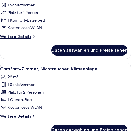
1 Schlafzimmer
Comfort-
Einzelzimmer
Platz für 1 Person
anzeigen
1 Komfort-Einzelbett
Kostenloses WLAN
Weitere
Weitere Details
Details
für
Daten auswählen und Preise sehen
Comfort-
Einzelzimmer
Alle
Ein Hotelzimmer mit zwei Betten, eine
5
Comfort-Zimmer, Nichtraucher, Klimaanlage
Fotos
22 m²
für
1 Schlafzimmer
Comfort-
Zimmer,
Platz für 2 Personen
Nichtraucher,
1 Queen-Bett
Klimaanlage
Kostenloses WLAN
anzeigen
Weitere
Weitere Details
Details
für
Daten auswählen und Preise sehen