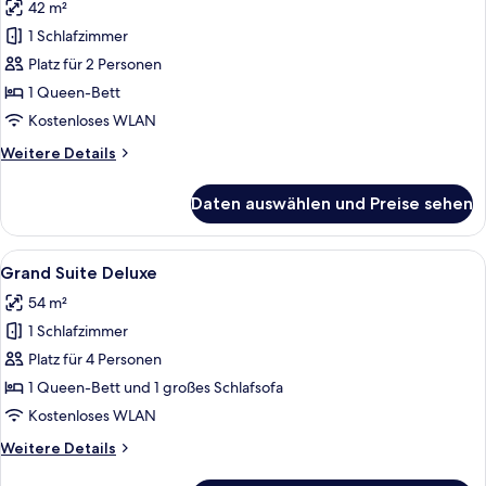
42 m²
für
1 Schlafzimmer
Premium
Junior
Platz für 2 Personen
Suite
1 Queen-Bett
anzeigen
Kostenloses WLAN
Weitere
Weitere Details
Details
für
Daten auswählen und Preise sehen
Premium
Junior
Suite
Alle
Grand Suite Deluxe | Minibar, Zimmer
4
Grand Suite Deluxe
Fotos
54 m²
für
1 Schlafzimmer
Grand
Suite
Platz für 4 Personen
Deluxe
1 Queen-Bett und 1 großes Schlafsofa
anzeigen
Kostenloses WLAN
Weitere
Weitere Details
Details
für