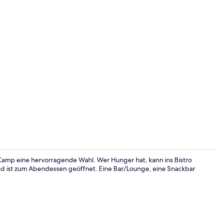
Sitzecke in 
amp eine hervorragende Wahl. Wer Hunger hat, kann ins Bistro
und ist zum Abendessen geöffnet. Eine Bar/Lounge, eine Snackbar
Zweibettzimm