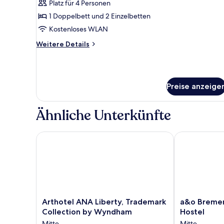
Platz für 4 Personen
für
1 Doppelbett und 2 Einzelbetten
Familienzimmer,
Gemeinschaftsbad
Kostenloses WLAN
(Hafenamt)
Weitere
Weitere Details
anzeigen
Details
für
Familienzimmer,
Gemeinschaftsbad
Preise anzeige
(Hafenamt)
Ähnliche Unterkünfte
Arthotel ANA Liberty, Trademark Collection by Wy
a&o Bremen H
Arthotel
a&o
Arthotel ANA Liberty, Trademark
a&o Bremen
ANA
Bremen
Collection by Wyndham
Hostel
Liberty,
Hauptbahnho
Mitte
Mitte