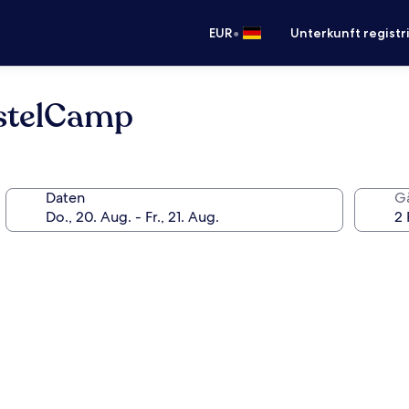
•
EUR
Unterkunft registr
stelCamp
Daten
G