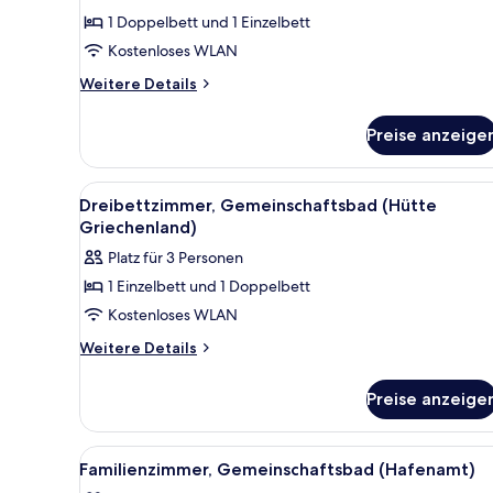
Doppelzimmer,
1 Doppelbett und 1 Einzelbett
Gemeinschaftsbad
Kostenloses WLAN
(Campingwagen
England)
Weitere
Weitere Details
Details
anzeigen
für
Preise anzeige
Doppelzimmer,
Gemeinschaftsbad
(Campingwagen
Alle
Dreibettzimmer, Gemeinschaftsb
3
England)
Dreibettzimmer, Gemeinschaftsbad (Hütte
Fotos
Griechenland)
für
Platz für 3 Personen
Dreibettzimmer,
1 Einzelbett und 1 Doppelbett
Gemeinschaftsbad
Kostenloses WLAN
(Hütte
Griechenland)
Weitere
Weitere Details
Details
anzeigen
für
Preise anzeige
Dreibettzimmer,
Gemeinschaftsbad
(Hütte
Alle
Ein Korbkistchen mit Obst, Ge
4
Griechenland)
Familienzimmer, Gemeinschaftsbad (Hafenamt)
Fotos