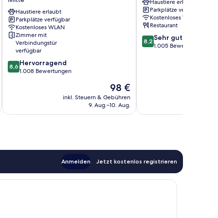
Haustiere erlaubt
Bremen
Altstadt
Parkplätze verfügbar
Mitte
Haustiere erlaubt
Altstadt
Kostenloses WLAN
Parkplätze verfügbar
Bremen
Restaurant
Kostenloses WLAN
Zimmer mit
8.2
Sehr gut
8,2
Verbindungstür
von
1.005 Bewertungen
verfügbar
10,
8.6
Hervorragend
Sehr
8,6
von
1.008 Bewertungen
gut,
10,
1.005
Der
98 €
Hervorragend,
Bewertungen
Preis
1.008
inkl. Steuern & Gebühren
inkl. S
beträgt
9. Aug.–10. Aug.
Bewertungen
98 €
Anmelden
Jetzt kostenlos registrieren