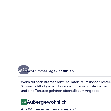
70+
Übersicht
Zimmer
Lage
Richtlinien
Wenn du nach Bremen reist, ist HafenTraum IndoorHostelC
Schwarzlichthof gehen: Es serviert internationale Küche 
und eine Terrasse gehören ebenfalls zum Angebot.
Bewertungen
Außergewöhnlich
9,6
9,6 von 10.
Alle 34 Bewertungen anzeigen