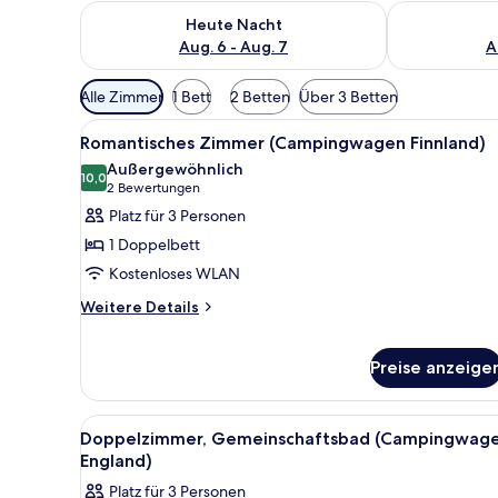
Überprüfe die Verfügbarkeit für heute Nacht, Aug. 6
Überprüfe die
Heute Nacht
Aug. 6 - Aug. 7
A
Verfügbare
Alle Zimmer
1 Bett
2 Betten
Über 3 Betten
Filter
Alle
Ein kleines Bett mit weißer Ma
für
10
Romantisches Zimmer (Campingwagen Finnland)
Fotos
Zimmer
Außergewöhnlich
für
10,0
10,0 von 10
(2
2 Bewertungen
Romantisches
Bewertungen)
Platz für 3 Personen
Zimmer
1 Doppelbett
(Campingwagen
Kostenloses WLAN
Finnland)
Weitere
anzeigen
Weitere Details
Details
für
Romantisches
Preise anzeige
Zimmer
(Campingwagen
Alle
Doppelzimmer, Gemeinschaftsba
Finnland)
5
Doppelzimmer, Gemeinschaftsbad (Campingwag
Fotos
England)
für
Platz für 3 Personen