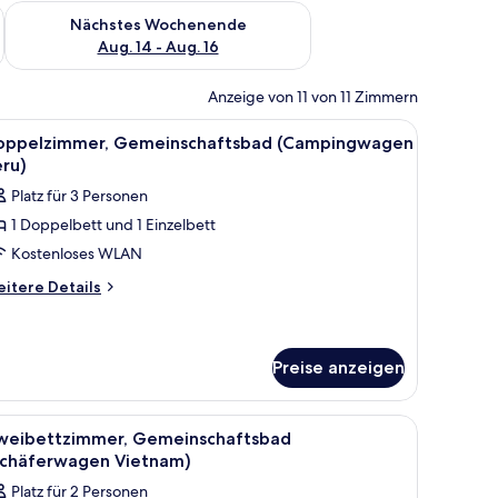
es Wochenende, Aug. 7 - Aug. 9.
Überprüfe die Verfügbarkeit für nächstes Wochenende, Aug. 1
Nächstes Wochenende
Aug. 14 - Aug. 16
Anzeige von 11 von 11 Zimmern
Gestaltung.
einem großen Fenster und einer Wand voller verschiedener Aufkleber. Ein kl
le
Doppelzimmer, Gemeinschaftsbad (Campingwage
3
oppelzimmer, Gemeinschaftsbad (Campingwagen
otos
ru)
ür
Platz für 3 Personen
oppelzimmer,
1 Doppelbett und 1 Einzelbett
emeinschaftsbad
Kostenloses WLAN
Campingwagen
eru)
itere
itere Details
tails
nzeigen
r
ppelzimmer,
meinschaftsbad
Preise anzeigen
ampingwagen
ru)
iduell eingerichtet
nem Bett, gelben Vorhängen und einem Fenster mit Holzrahmen.
le
Eine Holzhütte mit einem Schild, auf dem 'VIET
5
weibettzimmer, Gemeinschaftsbad
otos
Schäferwagen Vietnam)
ür
Platz für 2 Personen