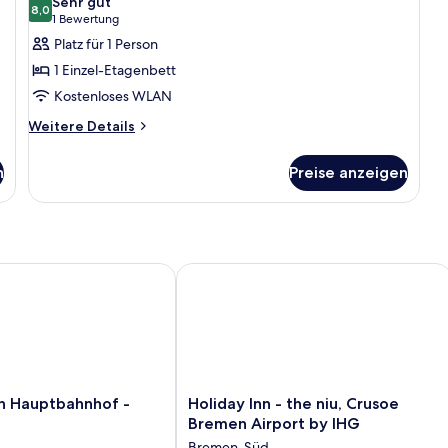
Sehr gut
für
8,0
8,0 von 10
(1
1 Bewertung
Gemeinsamer
Bewertung)
Platz für 1 Person
Schlafsaal
1 Einzel-Etagenbett
(Backpacker
Kostenloses WLAN
Room)
Weitere
anzeigen
Weitere Details
Details
für
n
Preise anzeigen
Gemeinsamer
Schlafsaal
(Backpacker
Room)
ndham
auptbahnhof - Hostel
Holiday Inn - the niu, Crusoe Bremen
Holiday
 Hauptbahnhof -
Holiday Inn - the niu, Crusoe
Inn
Bremen Airport by IHG
f
-
Bremen-Süd