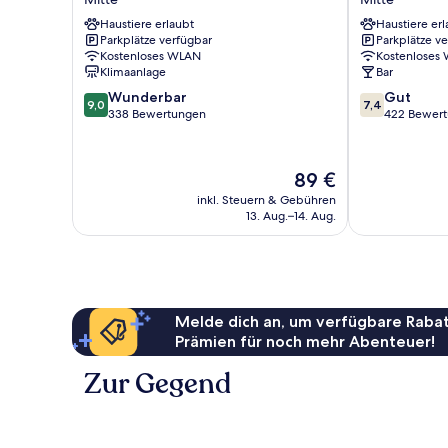
Trademark
-
Collection
Haustiere erlaubt
Hostel
Haustiere erl
Parkplätze verfügbar
Parkplätze v
by
Mitte
Kostenloses WLAN
Kostenloses
Wyndham
Klimaanlage
Bar
Mitte
9.0
7.4
Wunderbar
Gut
9,0
7,4
von
von
338 Bewertungen
422 Bewer
10,
10,
Wunderbar,
Gut,
338
422
Der
89 €
Bewertungen
Bewertungen
Preis
inkl. Steuern & Gebühren
beträgt
13. Aug.–14. Aug.
89 €
Melde dich an, um verfügbare Rabat
Prämien für noch mehr Abenteuer!
Zur Gegend