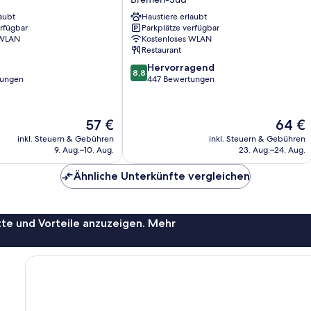
the
aubt
niu,
Haustiere erlaubt
erfügbar
Parkplätze verfügbar
Crusoe
 WLAN
Kostenloses WLAN
Bremen
Restaurant
Airport
8.8
by
Hervorragend
8,8
von
tungen
IHG
447 Bewertungen
10,
Bremen-
Hervorragend,
Süd
447
Der
Der
57 €
64 €
Bewertungen
Preis
Preis
inkl. Steuern & Gebühren
inkl. Steuern & Gebühren
beträgt
beträgt
9. Aug.–10. Aug.
23. Aug.–24. Aug.
57 €
64 €
Ähnliche Unterkünfte vergleichen
te und Vorteile anzuzeigen. Mehr