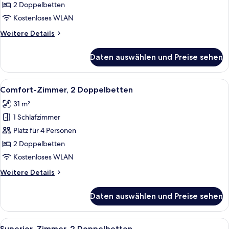
2 Doppelbetten
2 Doppelbetten
anzeigen
Kostenloses WLAN
Weitere
Weitere Details
Details
für
Daten auswählen und Preise sehen
Business-
Zimmer,
2 Doppelbetten
Alle
Comfort-Zimmer, 2 Doppelbetten | Hoc
6
Comfort-Zimmer, 2 Doppelbetten
Fotos
31 m²
für
1 Schlafzimmer
Comfort-
Zimmer,
Platz für 4 Personen
2 Doppelbetten
2 Doppelbetten
anzeigen
Kostenloses WLAN
Weitere
Weitere Details
Details
für
Daten auswählen und Preise sehen
Comfort-
Zimmer,
2 Doppelbetten
Alle
Ein Hotelzimmer mit zwei Betten, jewe
6
Superior-Zimmer, 2 Doppelbetten