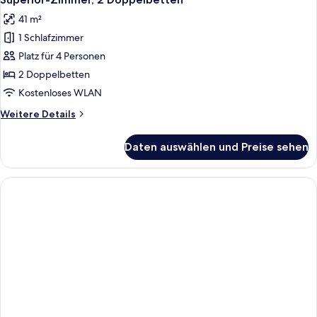
Fotos
41 m²
für
1 Schlafzimmer
Superior-
Zimmer,
Platz für 4 Personen
2 Doppelbetten
2 Doppelbetten
anzeigen
Kostenloses WLAN
Weitere
Weitere Details
Details
für
Daten auswählen und Preise sehen
Superior-
Zimmer,
2 Doppelbetten