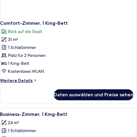
Comfort-Zimmer, 1 King-Bett
Blick auf die Stadt
31 m²
1 Schlafzimmer
Platz für 2 Personen
1 King-Bett
Kostenloses WLAN
Weitere
Weitere Details
Details
für
Daten auswählen und Preise sehen
Comfort-
Zimmer,
1 King-
Alle
Ein modernes Hotelzimmer mit einem g
13
Bett
Business-Zimmer, 1 King-Bett
Fotos
24 m²
für
1 Schlafzimmer
Business-