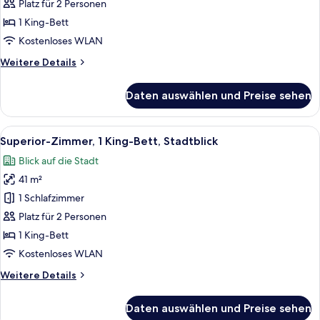
Zimmer,
Platz für 2 Personen
1 King-
1 King-Bett
Bett
Kostenloses WLAN
anzeigen
Weitere
Weitere Details
Details
für
Daten auswählen und Preise sehen
Business-
Zimmer,
1 King-
Alle
Ein modernes Hotelzimmer mit einem B
8
Bett
Superior-Zimmer, 1 King-Bett, Stadtblick
Fotos
Blick auf die Stadt
für
41 m²
Superior-
Zimmer,
1 Schlafzimmer
1 King-
Platz für 2 Personen
Bett,
1 King-Bett
Stadtblick
Kostenloses WLAN
anzeigen
Weitere
Weitere Details
Details
für
Daten auswählen und Preise sehen
Superior-