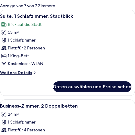
für
Anzeige von 7 von 7 Zimmern
Zimmer
Alle
Ein modernes Hotelzimmer mit einem g
8
Suite, 1 Schlafzimmer, Stadtblick
Fotos
Blick auf die Stadt
für
53 m²
Suite,
1
1 Schlafzimmer
Schlafzimmer,
Platz für 2 Personen
Stadtblick
1 King-Bett
anzeigen
Kostenloses WLAN
Weitere
Weitere Details
Details
für
Daten auswählen und Preise sehen
Suite,
1
Schlafzimmer,
Alle
Ein Hotelzimmer mit zwei Betten, ein
8
Stadtblick
Business-Zimmer, 2 Doppelbetten
Fotos
24 m²
für
1 Schlafzimmer
Business-
Zimmer,
Platz für 4 Personen