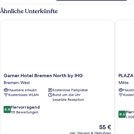
Zimmer,
1 King-
Ähnliche Unterkünfte
Bett,
Stadtblick
Garner Hotel Bremen North by IHG
PLAZA P
Garner
PLAZA
Garner Hotel Bremen North by IHG
PLAZA
Hotel
Premiu
Bremen-West
Mitte
Bremen
Columb
Haustiere erlaubt
Kostenlose Parkplätze
Hausti
North
Bremen
Kostenloses WLAN
Rund um die Uhr
Koste
by
Mitte
besetzte Rezeption
IHG
8.8
Bremen-
Hervorragend
8,8
8.6
Her
von
West
115 Bewertungen
8,6
von
1.00
10,
10,
Hervorragend,
Der
55 €
Hervorr
115
Preis
1.008
inkl. Steuern & Gebühren
Bewertungen