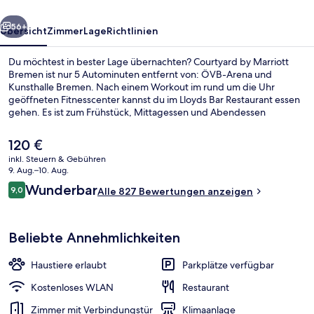
rück
Weiter
56+
Übersicht
Zimmer
Lage
Richtlinien
Du möchtest in bester Lage übernachten? Courtyard by Marriott
Bremen ist nur 5 Autominuten entfernt von: ÖVB-Arena und
Kunsthalle Bremen. Nach einem Workout im rund um die Uhr
geöffneten Fitnesscenter kannst du im Lloyds Bar Restaurant essen
gehen. Es ist zum Frühstück, Mittagessen und Abendessen
geöffnet. Dieses Hotel im luxuriösen Stil bietet eine Loungebar und
einen Garten.
Der
120 €
aktuelle
inkl. Steuern & Gebühren
Preis
9. Aug.–10. Aug.
Blick von der Unterkunft
beträgt
Bewertungen
Wunderbar
9,0
Alle 827 Bewertungen anzeigen
120 €.
9,0 von 10.
Beliebte Annehmlichkeiten
Haustiere erlaubt
Parkplätze verfügbar
Kostenloses WLAN
Restaurant
Zimmer mit Verbindungstür
Klimaanlage