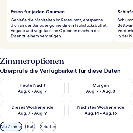
Essen für jeden Gaumen
Schlaf
Genieße die Mahlzeiten im Restaurant, entspanne
Schlumm
dich an der Bar oder gönne dir ein Frühstücksbuffet.
Bettwar
Vegane und vegetarische Optionen machen das
Verdunk
Essen zu einem Vergnügen.
in der N
Zimmeroptionen
Überprüfe die Verfügbarkeit für diese Daten
Überprüfe die Verfügbarkeit für heute Nacht, Aug. 6 - Aug. 7.
Überprüfe die Verfügbarkeit f
Heute Nacht
Morgen
Aug. 6 - Aug. 7
Aug. 7 - Aug. 8
Überprüfe die Verfügbarkeit für dieses Wochenende, Aug. 7 - 
Überprüfe die Verfügbarkeit f
Dieses Wochenende
Nächstes Wochenende
Aug. 7 - Aug. 9
Aug. 14 - Aug. 16
Verfügbare
Alle Zimmer
1 Bett
2 Betten
Filter