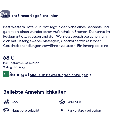
Post
rück
Weiter
60+
Übersicht
Zimmer
Lage
Richtlinien
Best Western Hotel Zur Post liegt in der Nähe eines Bahnhofs und
garantiert einen wunderbaren Aufenthalt in Bremen. Du kannst im
Restaurant etwas essen und den Wellnessbereich besuchen, um
dich mit Tiefengewebe-Massagen, Ganzkörperwickeln oder
Gesichtsbehandlungen verwöhnen zu lassen. Ein Innenpool, eine
Bar/Lounge und ein Fitnesscenter gehören zu den weiteren
Highlights. Andere Reisende haben viel Gutes über das hilfsbereite
Der
68 €
Personal zu berichten.
aktuelle
inkl. Steuern & Gebühren
Preis
9. Aug.–10. Aug.
Behandlungsräume für Paare, Sauna
beträgt
Bewertungen
Sehr gut
8,4
Alle 1.016 Bewertungen anzeigen
68 €.
8,4 von 10.
Beliebte Annehmlichkeiten
Pool
Wellness
Haustiere erlaubt
Parkplätze verfügbar