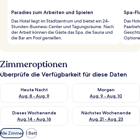
Paradies zum Arbeiten und Spielen
Spa-Fl
Das Hotel liegt im Stadtzentrum und bietet ein 24-
Das Hote
Stunden-Business-Center und Tagungsräume. Nach
Paarbeh
der Arbeit können die Gäste das Spa, die Sauna und
Gesicht
die Bar am Pool genießen.
Optione
Zimmeroptionen
Überprüfe die Verfügbarkeit für diese Daten
Überprüfe die Verfügbarkeit für heute Nacht, Aug. 8 - Aug. 9.
Überprüfe die Verfügbarkeit f
Heute Nacht
Morgen
Aug. 8 - Aug. 9
Aug. 9 - Aug. 10
Überprüfe die Verfügbarkeit für dieses Wochenende, Aug. 14 -
Überprüfe die Verfügbarkeit f
Dieses Wochenende
Nächstes Wochenende
Aug. 14 - Aug. 16
Aug. 21 - Aug. 23
Verfügbare
Alle Zimmer
1 Bett
Filter