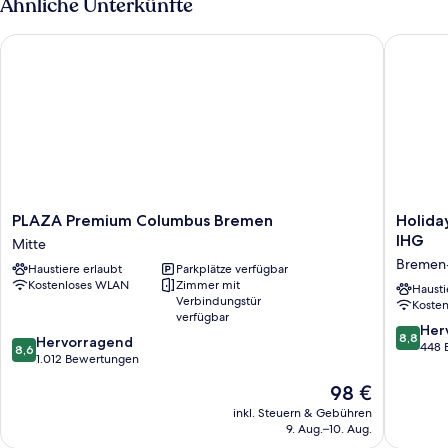
Ähnliche Unterkünfte
PLAZA Premium Columbus Bremen
Holiday 
PLAZA
Holiday
PLAZA Premium Columbus Bremen
Holida
Premium
Inn
IHG
Mitte
Columbus
-
Bremen
Haustiere erlaubt
Parkplätze verfügbar
Bremen
the
Kostenloses WLAN
Zimmer mit
Mitte
niu,
Hausti
Verbindungstür
Koste
Crusoe
verfügbar
Bremen
8.8
Her
8,8
8.6
Hervorragend
Airport
von
448 
8,6
von
1.012 Bewertungen
by
10,
10,
IHG
Hervorr
Der
98 €
Hervorragend,
Bremen
448
Preis
1.012
inkl. Steuern & Gebühren
Süd
Bewert
beträgt
9. Aug.–10. Aug.
Bewertungen
98 €