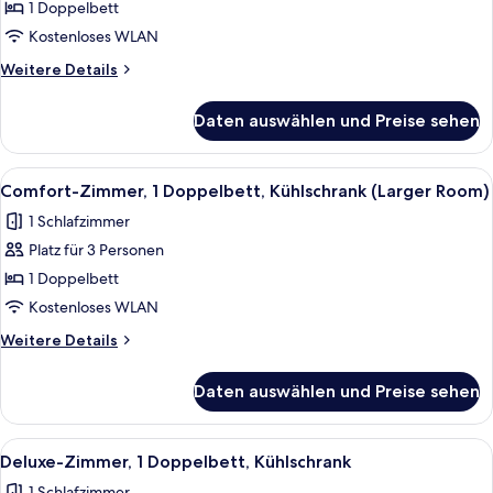
1 Doppelbett
1
Doppelbett,
Kostenloses WLAN
Kühlschrank
Weitere
Weitere Details
(Converts
Details
für
to
Daten auswählen und Preise sehen
Classic-
2
Zimmer,
Twin
1
Alle
Comfort-Zimmer, 1 Doppelbett, Kühlsc
6
Beds)
Doppelbett,
Comfort-Zimmer, 1 Doppelbett, Kühlschrank (Larger Room)
Fotos
Kühlschrank
anzeigen
1 Schlafzimmer
(Converts
für
to
Platz für 3 Personen
Comfort-
2
Zimmer,
1 Doppelbett
Twin
1
Beds)
Kostenloses WLAN
Doppelbett,
Weitere
Weitere Details
Kühlschrank
Details
(Larger
für
Daten auswählen und Preise sehen
Comfort-
Room)
Zimmer,
anzeigen
1
Alle
Ein Hotelzimmer mit Bett, Schreibtisc
7
Doppelbett,
Deluxe-Zimmer, 1 Doppelbett, Kühlschrank
Fotos
Kühlschrank
1 Schlafzimmer