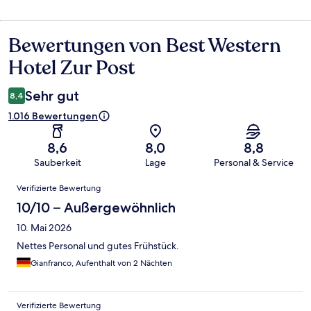
Bewertungen von Best Western
Bewertungen
Hotel Zur Post
Sehr gut
8,4
1.016 Bewertungen
8,6
8,0
8,8
Sauberkeit
Lage
Personal & Service
Bewertungen
Verifizierte Bewertung
10/10 – Außergewöhnlich
10. Mai 2026
Nettes Personal und gutes Frühstück.
Gianfranco, Aufenthalt von 2 Nächten
Verifizierte Bewertung