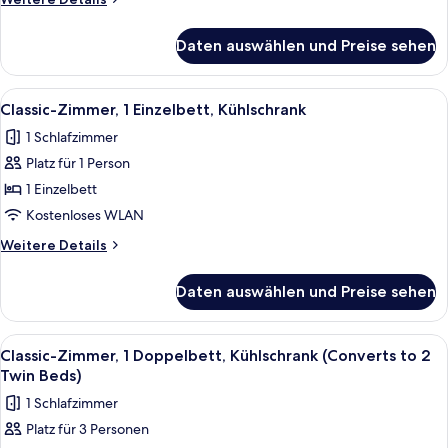
Details
Maisonette,
für
Free
Daten auswählen und Preise sehen
Suite-
Minibar,
1
Bathrobes
Double
Alle
Classic-Zimmer, 1 Einzelbett, Kühlsch
4
Bed,
and
Classic-Zimmer, 1 Einzelbett, Kühlschrank
Fotos
Maisonette,
Slippers
1 Schlafzimmer
Free
für
anzeigen
Minibar,
Platz für 1 Person
Classic-
Bathrobes
Zimmer,
1 Einzelbett
and
1 Einzelbett,
Slippers
Kostenloses WLAN
Kühlschrank
Weitere
Weitere Details
anzeigen
Details
für
Daten auswählen und Preise sehen
Classic-
Zimmer,
1 Einzelbett,
Alle
Classic-Zimmer, 1 Doppelbett, Kühlsch
4
Kühlschrank
Classic-Zimmer, 1 Doppelbett, Kühlschrank (Converts to 2
Fotos
Twin Beds)
für
1 Schlafzimmer
Classic-
Platz für 3 Personen
Zimmer,