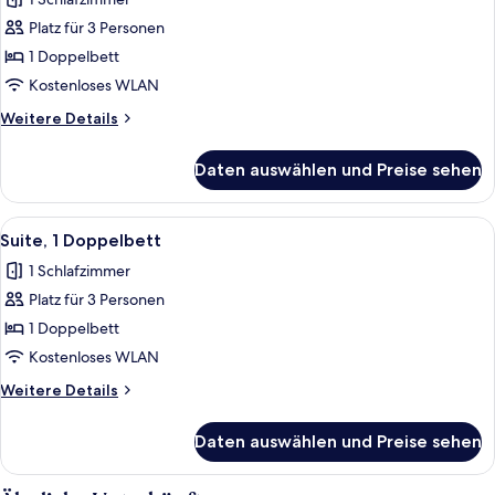
(Larger
für
Room)
Platz für 3 Personen
Deluxe-
Zimmer,
1 Doppelbett
1
Kostenloses WLAN
Doppelbett,
Weitere
Weitere Details
Kühlschrank
Details
anzeigen
für
Daten auswählen und Preise sehen
Deluxe-
Zimmer,
1
Alle
Ein Hotelzimmer mit einem großen Bet
7
Doppelbett,
Suite, 1 Doppelbett
Fotos
Kühlschrank
1 Schlafzimmer
für
Platz für 3 Personen
Suite,
1
1 Doppelbett
Doppelbett
Kostenloses WLAN
anzeigen
Weitere
Weitere Details
Details
für
Daten auswählen und Preise sehen
Suite,
1
Doppelbett