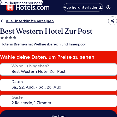
Zum Hauptinhalt springen
App herunterladen
Alle Unterkünfte anzeigen
Best Western Hotel Zur Post
4.0-
Sterne-
Hotel in Bremen mit Wellnessbereich und Innenpool
Unterkunft
Wähle deine Daten, um Preise zu sehen
Wo soll’s hingehen?
Daten
Gäste
Suchen