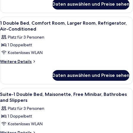
für
Daten auswählen und Preise sehen
Business
Class
Single
Alle
Hochwertige Bettwaren, Pillowtop-Bet
2
Room
1 Double Bed, Comfort Room, Larger Room, Refrigerator,
Fotos
Air-Conditioned
für
Platz für 3 Personen
1
1 Doppelbett
Double
Kostenloses WLAN
Bed,
Comfort
Weitere
Weitere Details
Details
Room,
für
Larger
Daten auswählen und Preise sehen
1
Room,
Double
Refrigerator,
Bed,
Alle
Badezimmer | Kostenlose Toilettenart
1
Comfort
Air-
Suite-1 Double Bed, Maisonette, Free Minibar, Bathrobes
Fotos
Room,
and Slippers
Conditioned
Larger
für
anzeigen
Platz für 3 Personen
Room,
Suite-
Refrigerator,
1 Doppelbett
1
Air-
Kostenloses WLAN
Double
Conditioned
Bed,
Weitere
Weitere Details