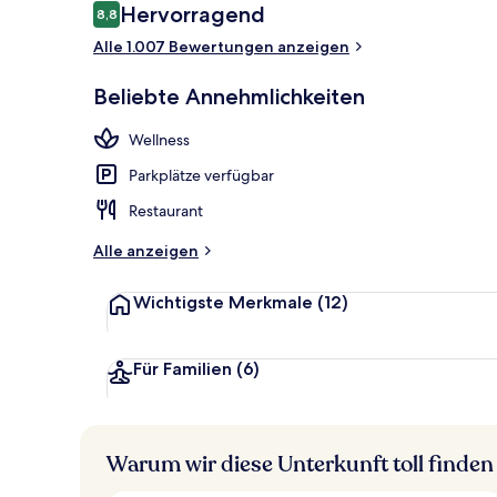
Bewertungen
Hervorragend
8,8
8,8 von 10.
Essen und Tr
Alle 1.007 Bewertungen anzeigen
Beliebte Annehmlichkeiten
Wellness
Parkplätze verfügbar
Restaurant
Alle anzeigen
Wichtigste Merkmale
(12)
Für Familien
(6)
Warum wir diese Unterkunft toll finden