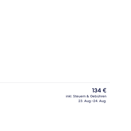
ch
Sehenswürdigkeit
Der
134 €
aktuelle
inkl. Steuern & Gebühren
Preis
23. Aug.–24. Aug.
Mittagessen, Abendessen und Brunch werden serviert
Bar (in der Unterkunft)
beträgt
134 €.