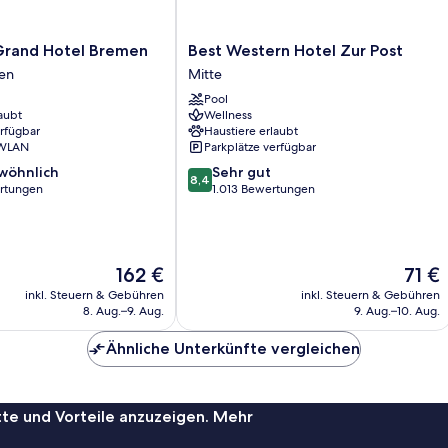
Best
rand Hotel Bremen
Best Western Hotel Zur Post
Western
men
Mitte
Hotel
Pool
Zur
aubt
Wellness
Post
erfügbar
Haustiere erlaubt
Mitte
 WLAN
Parkplätze verfügbar
8.4
wöhnlich
Sehr gut
8,4
von
rtungen
1.013 Bewertungen
10,
ich,
Sehr
gut,
1.013
Der
Der
162 €
71 €
Bewertungen
Preis
Preis
inkl. Steuern & Gebühren
inkl. Steuern & Gebühren
beträgt
beträg
8. Aug.–9. Aug.
9. Aug.–10. Aug.
162 €
71 €
Ähnliche Unterkünfte vergleichen
te und Vorteile anzuzeigen. Mehr