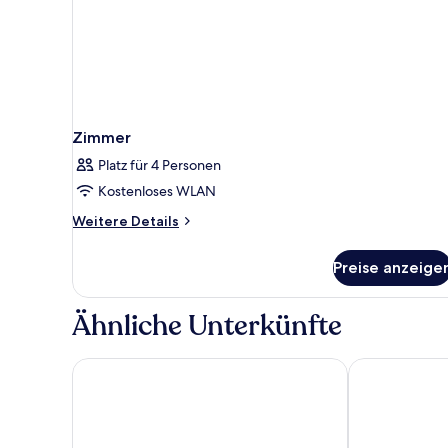
Zimmer
Platz für 4 Personen
Kostenloses WLAN
Weitere
Weitere Details
Details
für
Preise anzeige
Zimmer
Ähnliche Unterkünfte
H+ Hotel Bremen
ATLANTIC Gr