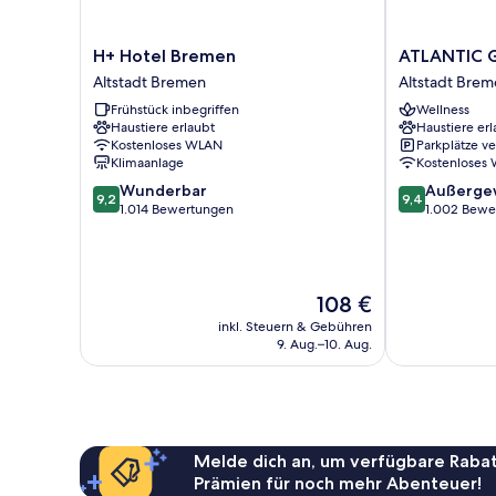
H+
ATLANTIC
H+ Hotel Bremen
ATLANTIC G
Hotel
Grand
Altstadt Bremen
Altstadt Bre
Bremen
Hotel
Frühstück inbegriffen
Wellness
Altstadt
Bremen
Haustiere erlaubt
Haustiere erl
Bremen
Altstadt
Kostenloses WLAN
Parkplätze v
Bremen
Klimaanlage
Kostenloses
9.2
9.4
Wunderbar
Außerge
9,2
9,4
von
von
1.014 Bewertungen
1.002 Bewe
10,
10,
Wunderbar,
Außergewöhnl
1.014
1.002
Bewertungen
Bewertungen
Der
108 €
Preis
inkl. Steuern & Gebühren
beträgt
9. Aug.–10. Aug.
108 €
Melde dich an, um verfügbare Rabat
Prämien für noch mehr Abenteuer!