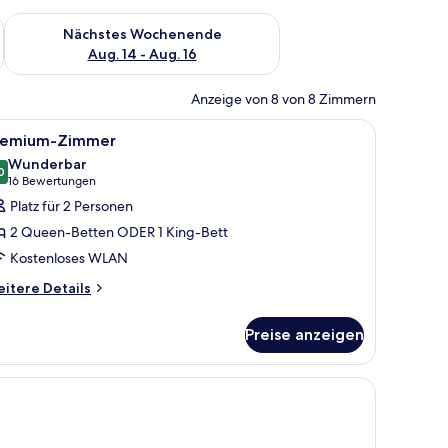
es Wochenende, Aug. 7 - Aug. 9.
Überprüfe die Verfügbarkeit für nächstes Wochenende, Aug. 1
Nächstes Wochenende
Aug. 14 - Aug. 16
Anzeige von 8 von 8 Zimmern
nmuster.
, einem runden Esstisch, zwei Stühlen, einem kleinen Beistelltisch und eine
le
Ein modernes Hotelzimmer mit einem großen B
14
remium-Zimmer
otos
Wunderbar
ür
0
9,0 von 10
(16
16 Bewertungen
remium-
Bewertungen)
Platz für 2 Personen
immer
2 Queen-Betten ODER 1 King-Bett
nzeigen
Kostenloses WLAN
itere
itere Details
tails
r
Preise anzeigen
emium-
immer
uf Gebäude und Bäume.
ouch, einem kleinen runden Tisch mit einer Vase, einem Fernseher auf ei