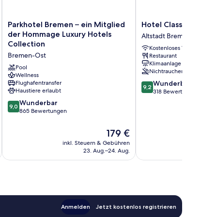
Parkhotel
Hotel
Parkhotel Bremen – ein Mitglied
Hotel Classico
Bremen
Classico
der Hommage Luxury Hotels
Altstadt Bremen
–
Altstadt
Collection
Kostenloses WLAN
ein
Bremen
Bremen-Ost
Restaurant
Mitglied
Klimaanlage
der
Pool
Nichtraucher
Hommage
Wellness
9.2
Flughafentransfer
Wunderbar
Luxury
9,2
Haustiere erlaubt
von
318 Bewertungen
Hotels
10,
Collection
9.0
Wunderbar
9,0
Wunderbar,
Bremen-
von
865 Bewertungen
318
Ost
10,
Bewertungen
Wunderbar,
Der
179 €
865
Preis
inkl. Steuern & Gebühren
inkl. S
Bewertungen
t
beträgt
23. Aug.–24. Aug.
179 €
Anmelden
Jetzt kostenlos registrieren