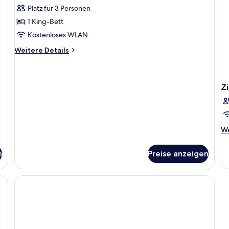
Suite
Bewertungen)
Platz für 3 Personen
anzeigen
1 King-Bett
Kostenloses WLAN
Weitere
Weitere Details
Details
für
Suite
Z
We
We
De
fü
n
Preise anzeigen
Z