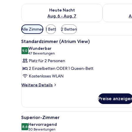
Überprüfe die Verfügbarkeit für heute Nacht, Aug. 6
Überprüfe die
Heute Nacht
Aug. 6 - Aug. 7
A
Verfügbare
Alle Zimmer
1 Bett
2 Betten
Filter
Alle
Ein modernes Schlafzimmer mi
für
9
Standardzimmer (Atrium View)
Fotos
Zimmer
Wunderbar
für
9,0
9,0 von 10
(47
47 Bewertungen
Standardzimmer
Bewertungen)
Platz für 2 Personen
(Atrium
2 Einzelbetten ODER 1 Queen-Bett
View)
Kostenloses WLAN
anzeigen
Weitere
Weitere Details
Details
für
Preise anzeige
Standardzimmer
(Atrium
View)
Alle
Ein Hotelzimmer mit einem gro
13
Superior-Zimmer
Fotos
Hervorragend
für
8,6
8,6 von 10
(30
30 Bewertungen