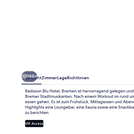
195+
Übersicht
Zimmer
Lage
Richtlinien
Radisson Blu Hotel, Bremen ist hervorragend gelegen und 
Bremer Stadtmusikanten. Nach einem Workout im rund um
essen gehen. Es ist zum Frühstück, Mittagessen und Abende
Highlights eine Loungebar, eine Sauna sowie eine Snackbar
zu berichten.
VIP Access