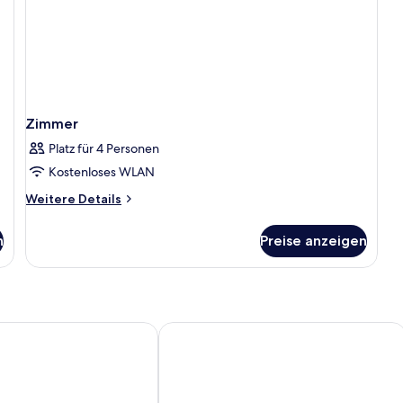
Zimmer
Platz für 4 Personen
Kostenloses WLAN
Weitere
Weitere Details
Details
für
n
Preise anzeigen
Zimmer
and Hotel Bremen
Best Western Hotel Zur Post