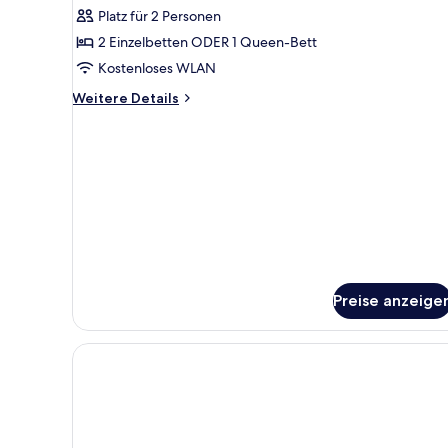
Superior-
Bewertungen)
Platz für 2 Personen
Zimmer
2 Einzelbetten ODER 1 Queen-Bett
anzeigen
Kostenloses WLAN
Weitere
Weitere Details
Details
für
Superior-
Zimmer
Preise anzeige