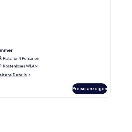
immer
Platz für 4 Personen
Kostenloses WLAN
itere
itere Details
tails
r
Preise anzeigen
immer