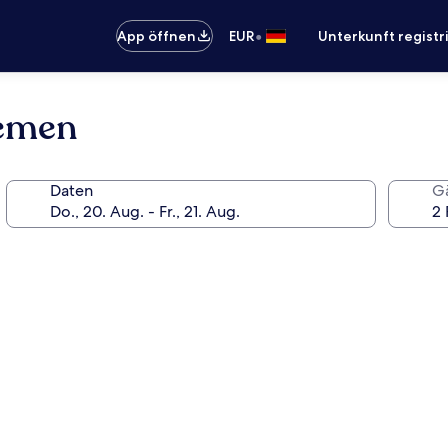
•
App öffnen
EUR
Unterkunft registr
remen
Daten
G