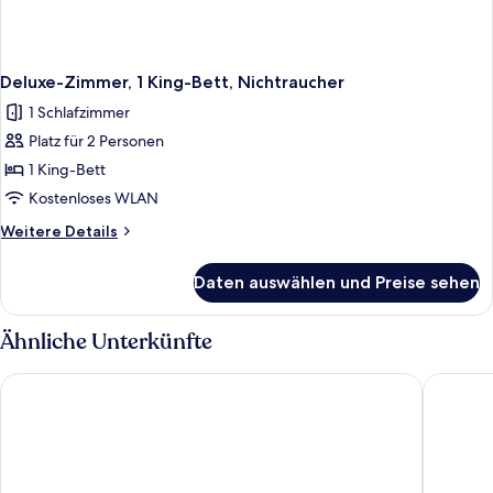
Deluxe-Zimmer, 1 King-Bett, Nichtraucher
1 Schlafzimmer
Platz für 2 Personen
1 King-Bett
Kostenloses WLAN
Weitere
Weitere Details
Details
für
Daten auswählen und Preise sehen
Deluxe-
Zimmer,
1 King-
Ähnliche Unterkünfte
Bett,
Nichtraucher
Capital Hotel
LIC Manh