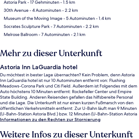
Astoria Park
- 17 Gehminuten
- 1.5 km
30th Avenue
- 4 Autominuten
- 2.2 km
Museum of the Moving Image
- 5 Autominuten
- 1.4 km
Socrates Sculpture Park
- 7 Autominuten
- 2.2 km
Melrose Ballroom
- 7 Autominuten
- 2.1 km
Mehr zu dieser Unterkunft
Astoria Inn LaGuardia hotel
Du möchtest in bester Lage übernachten? Kein Problem, denn Astoria
Inn LaGuardia hotel ist nur 10 Autominuten entfernt von: Flushing
Meadows-Corona Park und Citi Field. Außerdem ist Folgendes mit dem
Auto höchstens 10 Minuten entfernt: Rockefeller Center und Empire
State Building. Anderen Reisenden gefallen das hilfsbereite Personal
und die Lage. Die Unterkunft ist nur einen kurzen Fußmarsch von den
öffentlichen Verkehrsmitteln entfernt: Zur U-Bahn läuft man 9 Minuten
(U-Bahn-Station Astoria Blvd.) bzw. 12 Minuten (U-Bahn-Station Astoria
- Ditmars Blvd.).
Informationen zu den Rechten zur Stornierung
Weitere Infos zu dieser Unterkunft