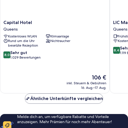
Capital
LIC
Capital Hotel
LIC Ma
Hotel
Manhatt
Queens
Queens
Queens
View
Kostenloses WLAN
Klimaanlage
Frühst
Hotel
Rund um die Uhr
Nichtraucher
Koste
Queens
besetzte Rezeption
8.4
Seh
8,4
8.0
Sehr gut
von
1.11
8,0
von
1.029 Bewertungen
10,
10,
Sehr
Sehr
gut,
gut,
1.119
Der
106 €
1.029
Bewert
Preis
Bewertungen
inkl. Steuern & Gebühren
beträgt
16. Aug.–17. Aug.
106 €
Ähnliche Unterkünfte vergleichen
Melde dich an, um verfügbare Rabatte und Vorteile
anzuzeigen. Mehr Prämien für noch mehr Abenteuer!