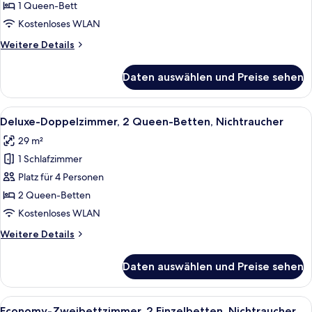
1
1 Queen-Bett
Queen-
Kostenloses WLAN
Bett,
Weitere
Weitere Details
Nichtraucher
Details
anzeigen
für
Daten auswählen und Preise sehen
Comfort-
Zimmer,
1
Alle
Ein Hotelzimmer mit einem großen Bett
8
Queen-
Deluxe-Doppelzimmer, 2 Queen-Betten, Nichtraucher
Fotos
Bett,
29 m²
Nichtraucher
für
1 Schlafzimmer
Deluxe-
Doppelzimmer,
Platz für 4 Personen
2 Queen-
2 Queen-Betten
Betten,
Kostenloses WLAN
Nichtraucher
Weitere
Weitere Details
anzeigen
Details
für
Daten auswählen und Preise sehen
Deluxe-
Doppelzimmer,
2 Queen-
Alle
Ein Hotelzimmer mit zwei Betten, eine
4
Betten,
Economy-Zweibettzimmer, 2 Einzelbetten, Nichtraucher