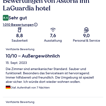
Bewertungen von Astoria Inn
Bewertungen
LaGuardia hotel
Sehr gut
8,4
1.010 Bewertungen
8,8
7,6
9,0
Sauberkeit
Ausstattung
Personal & Service
Bewertungen
Verifizierte Bewertung
10/10 – Außergewöhnlich
15. Sept. 2023
Die Zimmer sind amerikanischer Standard. Sauber und
funktionell. Besonders das Serviceteam ist hervorragend.
Immer hilfsbereit und freundlich. Die Umgebung ist speziell
aber sicher. Ich würde dort wieder wohnen wollen.
Olaf, Aufenthalt von 7 Nächten
Verifizierte Bewertung