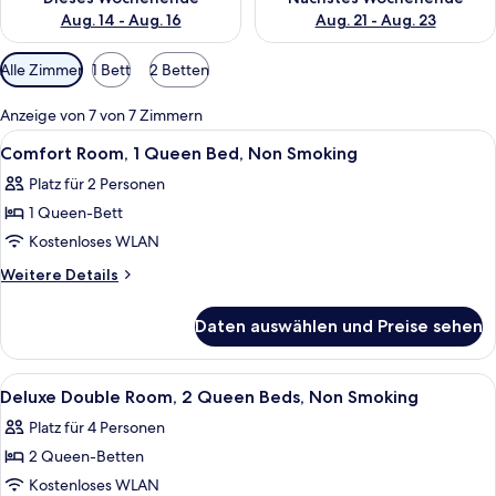
Aug. 14 - Aug. 16
Aug. 21 - Aug. 23
Verfügbare
Alle Zimmer
1 Bett
2 Betten
Filter
für
Anzeige von 7 von 7 Zimmern
Zimmer
Alle
Ein Hotelzimmer mit einem Bett, einem
4
Comfort Room, 1 Queen Bed, Non Smoking
Fotos
Platz für 2 Personen
für
1 Queen-Bett
Comfort
Room,
Kostenloses WLAN
1
Weitere
Weitere Details
Queen
Details
für
Bed,
Daten auswählen und Preise sehen
Comfort
Non
Room,
Smoking
1
Alle
Ein Hotelzimmer mit zwei Betten, eine
9
anzeigen
Queen
Deluxe Double Room, 2 Queen Beds, Non Smoking
Fotos
Bed,
Platz für 4 Personen
Non
für
Smoking
2 Queen-Betten
Deluxe
Double
Kostenloses WLAN