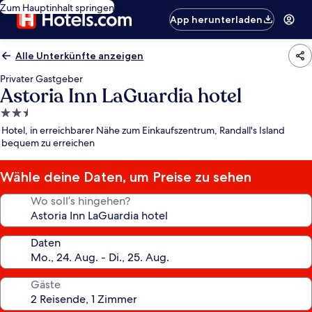
Zum Hauptinhalt springen
App herunterladen
Alle Unterkünfte anzeigen
Privater Gastgeber
Astoria Inn LaGuardia hotel
2.5-
Sterne-
Hotel, in erreichbarer Nähe zum Einkaufszentrum, Randall's Island
Unterkunft
bequem zu erreichen
Wähle deine Daten, um Preise zu sehen
Wo soll’s hingehen?
Daten
Gäste