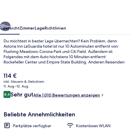
hotel
rück
Weiter
16+
Übersicht
Zimmer
Lage
Richtlinien
Du möchtest in bester Lage übernachten? Kein Problem, denn
Astoria Inn LaGuardia hotel ist nur 10 Autominuten entfernt von:
Flushing Meadows-Corona Park und Citi Field. Außerdem ist
Folgendes mit dem Auto höchstens 10 Minuten entfernt:
Rockefeller Center und Empire State Building. Anderen Reisenden
gefallen das hilfsbereite Personal und die Lage. Die Unterkunft ist
nur einen kurzen Fußmarsch von den öffentlichen Verkehrsmitteln
Der
114 €
entfernt: Zur U-Bahn läuft man 9 Minuten (U-Bahn-Station Astoria
aktuelle
inkl. Steuern & Gebühren
Blvd.) bzw. 12 Minuten (U-Bahn-Station Astoria - Ditmars Blvd.).
Preis
11. Aug.–12. Aug.
Hochwertige Bettwaren, Daunenbett
beträgt
Bewertungen
Sehr gut
8,4
Alle 1.010 Bewertungen anzeigen
114 €.
8,4 von 10.
Beliebte Annehmlichkeiten
Parkplätze verfügbar
Kostenloses WLAN