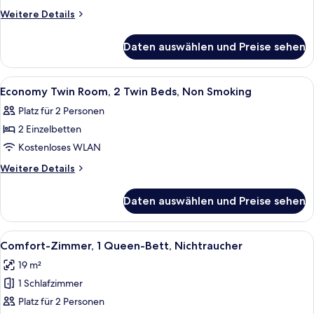
Room,
Weitere
Weitere Details
2
Details
für
Queen
Daten auswählen und Preise sehen
Deluxe
Beds,
Double
Non
Room,
Alle
Ein Hotelzimmer mit Bett, Bad, Schreib
4
Smoking
2
Economy Twin Room, 2 Twin Beds, Non Smoking
Fotos
Queen
anzeigen
Platz für 2 Personen
Beds,
für
Non
2 Einzelbetten
Economy
Smoking
Twin
Kostenloses WLAN
Room,
Weitere
Weitere Details
2
Details
für
Twin
Daten auswählen und Preise sehen
Economy
Beds,
Twin
Non
Room,
Alle
Ein Hotelzimmer mit einem großen Bett
4
Smoking
2
Comfort-Zimmer, 1 Queen-Bett, Nichtraucher
Fotos
Twin
anzeigen
19 m²
Beds,
für
Non
1 Schlafzimmer
Comfort-
Smoking
Zimmer,
Platz für 2 Personen