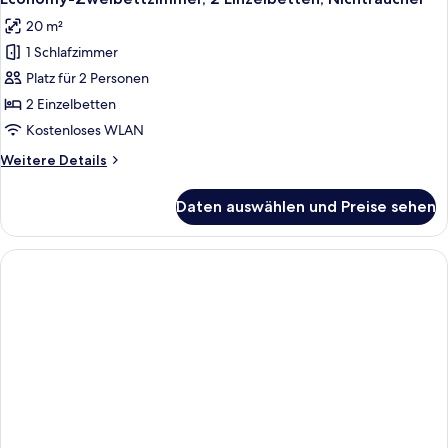
Fotos
Nichtraucher
20 m²
für
1 Schlafzimmer
Economy-
Zweibettzimmer,
Platz für 2 Personen
2 Einzelbetten,
2 Einzelbetten
Nichtraucher
Kostenloses WLAN
anzeigen
Weitere
Weitere Details
Details
für
Daten auswählen und Preise sehen
Economy-
Zweibettzimmer,
2 Einzelbetten,
Nichtraucher