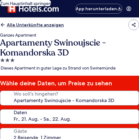
Zum Hauptinhalt springen
App herunterladen
Alle Unterkünfte anzeigen
Ganzes Apartment
Apartamenty Swinoujscie -
Komandorska 3D
3.0-
Sterne-
Dieses Apartment in guter Lage zu Strand von Swinemünde
Unterkunft
Wähle deine Daten, um Preise zu sehen
Wo soll’s hingehen?
Daten
Gäste