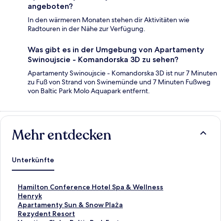
angeboten?
In den wärmeren Monaten stehen dir Aktivitäten wie
Radtouren in der Nähe zur Verfügung.
Was gibt es in der Umgebung von Apartamenty
Swinoujscie - Komandorska 3D zu sehen?
Apartamenty Swinoujscie - Komandorska 3D ist nur 7 Minuten
zu Fuß von Strand von Swinemünde und 7 Minuten Fußweg
von Baltic Park Molo Aquapark entfernt.
Mehr entdecken
Unterkünfte
L
Hamilton Conference Hotel Spa & Wellness
i
L
Henryk
n
i
L
Apartamenty Sun & Snow Plaża
k
n
i
L
Rezydent Resort