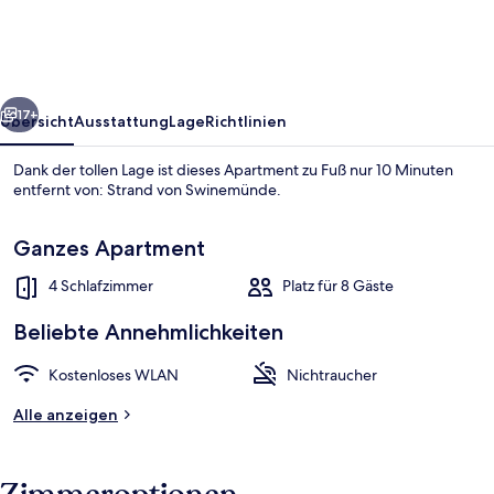
Komandorska
3D
rück
Weiter
17+
Übersicht
Ausstattung
Lage
Richtlinien
Dank der tollen Lage ist dieses Apartment zu Fuß nur 10 Minuten
entfernt von: Strand von Swinemünde.
Ganzes Apartment
4 Schlafzimmer
Platz für 8 Gäste
Beliebte Annehmlichkeiten
Standard-Apartment | Terrasse/Patio
Kostenloses WLAN
Nichtraucher
Alle anzeigen