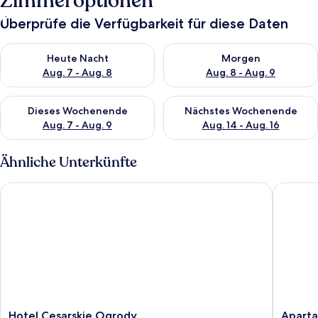
Zimmeroptionen
Überprüfe die Verfügbarkeit für diese Daten
Überprüfe die Verfügbarkeit für heute Nacht, Aug. 7 - Aug. 8.
Überprüfe die Verfügbarkeit f
Heute Nacht
Morgen
Aug. 7 - Aug. 8
Aug. 8 - Aug. 9
Überprüfe die Verfügbarkeit für dieses Wochenende, Aug. 7 - 
Überprüfe die Verfügbarkeit f
Dieses Wochenende
Nächstes Wochenende
Aug. 7 - Aug. 9
Aug. 14 - Aug. 16
Ähnliche Unterkünfte
Hotel Cesarskie Ogrody
Apartam
Hotel
Apartam
Hotel Cesarskie Ogrody
Apart