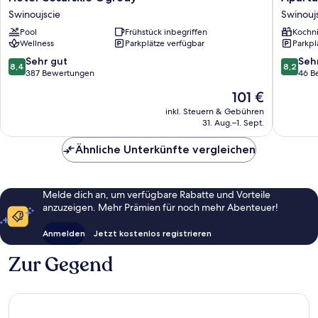
Cesarskie
Sun
Swinoujscie
Swinouj
Ogrody
&
Pool
Frühstück inbegriffen
Kochn
Swinoujscie
Snow
Wellness
Parkplätze verfügbar
Parkpl
Promen
Swinouj
8.4
8.2
Sehr gut
Seh
8,4
8,2
von
von
387 Bewertungen
46 B
10,
10,
Der
101 €
Sehr
Sehr
Preis
gut,
gut,
inkl. Steuern & Gebühren
beträgt
31. Aug.–1. Sept.
387
46
101 €
Bewertungen
Bewert
Ähnliche Unterkünfte vergleichen
Melde dich an, um verfügbare Rabatte und Vorteile
anzuzeigen. Mehr Prämien für noch mehr Abenteuer!
Anmelden
Jetzt kostenlos registrieren
Zur Gegend