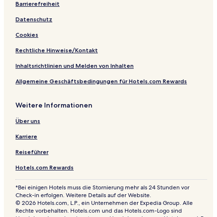
a
e
Barrierefreiheit
r
Datenschutz
t
m
Cookies
e
n
Rechtliche Hinweise/Kontakt
t
s
Inhaltsrichtlinien und Melden von Inhalten
Allgemeine Geschäftsbedingungen für Hotels.com Rewards
Weitere Informationen
Über uns
Karriere
Reiseführer
Hotels.com Rewards
*Bei einigen Hotels muss die Stornierung mehr als 24 Stunden vor
Check-in erfolgen. Weitere Details auf der Website.
© 2026 Hotels.com, L.P., ein Unternehmen der Expedia Group. Alle
Rechte vorbehalten. Hotels.com und das Hotels.com-Logo sind