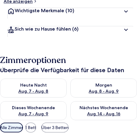
Alle anzeigen
Wichtigste Merkmale
(10)
Sich wie zu Hause fühlen
(6)
Zimmeroptionen
Überprüfe die Verfügbarkeit für diese Daten
Überprüfe die Verfügbarkeit für heute Nacht, Aug. 7 - Aug. 8.
Überprüfe die Verfügbarkeit f
Heute Nacht
Morgen
Aug. 7 - Aug. 8
Aug. 8 - Aug. 9
Überprüfe die Verfügbarkeit für dieses Wochenende, Aug. 7 - 
Überprüfe die Verfügbarkeit f
Dieses Wochenende
Nächstes Wochenende
Aug. 7 - Aug. 9
Aug. 14 - Aug. 16
Verfügbare
Alle Zimmer
1 Bett
Über 3 Betten
Filter