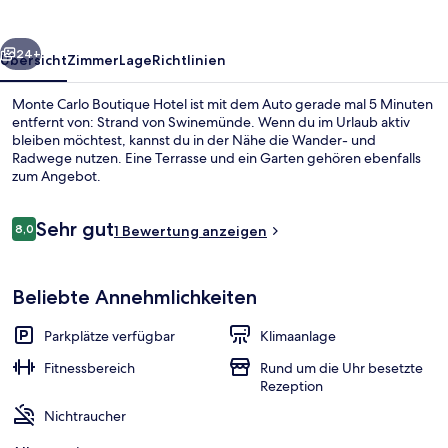
rück
Weiter
24+
Übersicht
Zimmer
Lage
Richtlinien
Monte Carlo Boutique Hotel ist mit dem Auto gerade mal 5 Minuten
entfernt von: Strand von Swinemünde. Wenn du im Urlaub aktiv
bleiben möchtest, kannst du in der Nähe die Wander- und
Radwege nutzen. Eine Terrasse und ein Garten gehören ebenfalls
zum Angebot.
Bewertungen
Sehr gut
8,0
1 Bewertung anzeigen
8,0 von 10.
Eingangsbereich
Beliebte Annehmlichkeiten
Parkplätze verfügbar
Klimaanlage
Fitnessbereich
Rund um die Uhr besetzte
Rezeption
Nichtraucher