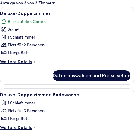
für
Anzeige von 3 von 3 Zimmern
Zimmer
Alle
Ein modernes Schlafzimmer mit einem
9
Deluxe-Doppelzimmer
Fotos
Blick auf den Garten
für
26 m²
Deluxe-
Doppelzimmer
1 Schlafzimmer
anzeigen
Platz für 2 Personen
1 King-Bett
Weitere
Weitere Details
Details
für
Daten auswählen und Preise sehen
Deluxe-
Doppelzimmer
Alle
Ein großes Bett mit weißen Leinen un
3
Deluxe-Doppelzimmer, Badewanne
Fotos
1 Schlafzimmer
für
Platz für 3 Personen
Deluxe-
Doppelzimmer,
1 King-Bett
Badewanne
Weitere
Weitere Details
anzeigen
Details