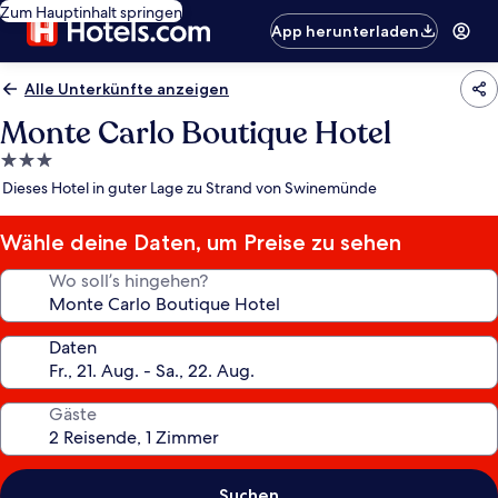
Zum Hauptinhalt springen
App herunterladen
Alle Unterkünfte anzeigen
Monte Carlo Boutique Hotel
3.0-
Sterne-
Dieses Hotel in guter Lage zu Strand von Swinemünde
Unterkunft
Wähle deine Daten, um Preise zu sehen
Wo soll’s hingehen?
Daten
Gäste
Suchen