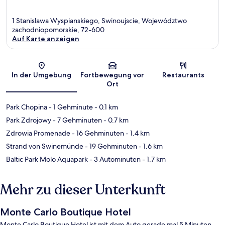
1 Stanislawa Wyspianskiego, Swinoujscie, Województwo
zachodniopomorskie, 72-600
Auf Karte anzeigen
Karte
In der Umgebung
Fortbewegung vor
Restaurants
Ort
Park Chopina
- 1 Gehminute
- 0.1 km
Park Zdrojowy
- 7 Gehminuten
- 0.7 km
Zdrowia Promenade
- 16 Gehminuten
- 1.4 km
Strand von Swinemünde
- 19 Gehminuten
- 1.6 km
Baltic Park Molo Aquapark
- 3 Autominuten
- 1.7 km
Mehr zu dieser Unterkunft
Monte Carlo Boutique Hotel
Monte Carlo Boutique Hotel ist mit dem Auto gerade mal 5 Minuten