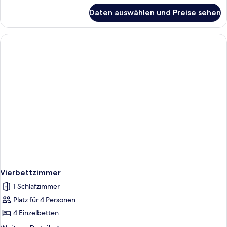
für
Daten auswählen und Preise sehen
Deluxe-
Doppelzimmer,
Badewanne
Vierbettzimmer
1 Schlafzimmer
Platz für 4 Personen
4 Einzelbetten