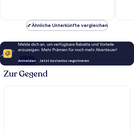
Wunderbar,
Hervorr
69
1.002
Bewertungen
Bewert
Ähnliche Unterkünfte vergleichen
Melde dich an, um verfügbare Rabatte und Vorteile
anzuzeigen. Mehr Prämien für noch mehr Abenteuer!
Anmelden
Jetzt kostenlos registrieren
Zur Gegend