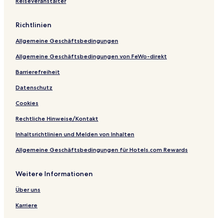
Reiseveranstalter
e
i
s
i
Z
s
e
n
d
s
o
r
Richtlinien
u
o
j
j
Allgemeine Geschäftsbedingungen
s
o
c
w
Allgemeine Geschäftsbedingungen von FeWo-direkt
i
a
e
Barrierefreiheit
Datenschutz
Cookies
Rechtliche Hinweise/Kontakt
Inhaltsrichtlinien und Melden von Inhalten
Allgemeine Geschäftsbedingungen für Hotels.com Rewards
Weitere Informationen
Über uns
Karriere