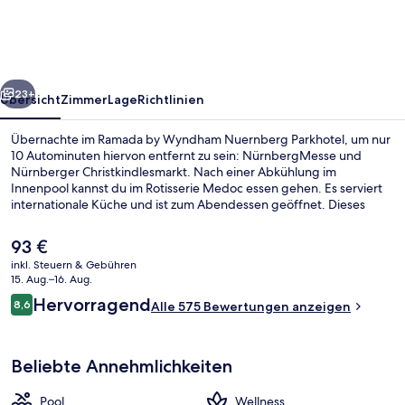
Nuernberg
Parkhotel
rück
Weiter
23+
Übersicht
Zimmer
Lage
Richtlinien
Übernachte im Ramada by Wyndham Nuernberg Parkhotel, um nur
10 Autominuten hiervon entfernt zu sein: NürnbergMesse und
Nürnberger Christkindlesmarkt. Nach einer Abkühlung im
Innenpool kannst du im Rotisserie Medoc essen gehen. Es serviert
internationale Küche und ist zum Abendessen geöffnet. Dieses
Hotel im luxuriösen Stil bietet als weitere Highlights eine Loungebar,
einen Fitnessbereich sowie eine Sauna.
Der
93 €
aktuelle
inkl. Steuern & Gebühren
Preis
15. Aug.–16. Aug.
Türkisches Bad/Hamam
beträgt
Bewertungen
Hervorragend
8,6
Alle 575 Bewertungen anzeigen
93 €.
8,6 von 10.
Beliebte Annehmlichkeiten
Pool
Wellness