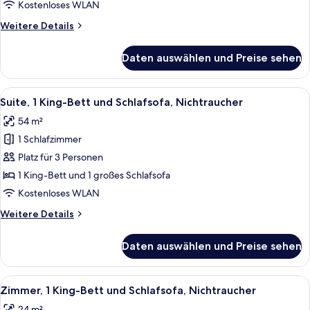
1 King-
Kostenloses WLAN
Bett,
Weitere
Weitere Details
Nichtraucher
Details
anzeigen
für
Daten auswählen und Preise sehen
Deluxe-
Zimmer,
1 King-
Alle
Ein Hotelzimmer mit Essbereich, ein
3
Bett,
Suite, 1 King-Bett und Schlafsofa, Nichtraucher
Fotos
Nichtraucher
54 m²
für
1 Schlafzimmer
Suite,
1 King-
Platz für 3 Personen
Bett
1 King-Bett und 1 großes Schlafsofa
und
Kostenloses WLAN
Schlafsofa,
Weitere
Weitere Details
Nichtraucher
Details
anzeigen
für
Daten auswählen und Preise sehen
Suite,
1 King-
Bett
Alle
Ein Hotelzimmer mit zwei Betten, ein
2
und
Zimmer, 1 King-Bett und Schlafsofa, Nichtraucher
Fotos
Schlafsofa,
24 m²