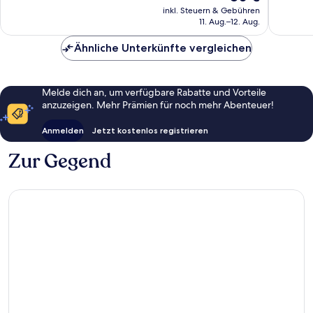
Preis
1.012
1.002
inkl. Steuern & Gebühren
beträgt
11. Aug.–12. Aug.
Bewertungen
Bewert
80 €
Ähnliche Unterkünfte vergleichen
Melde dich an, um verfügbare Rabatte und Vorteile
anzuzeigen. Mehr Prämien für noch mehr Abenteuer!
Anmelden
Jetzt kostenlos registrieren
Zur Gegend