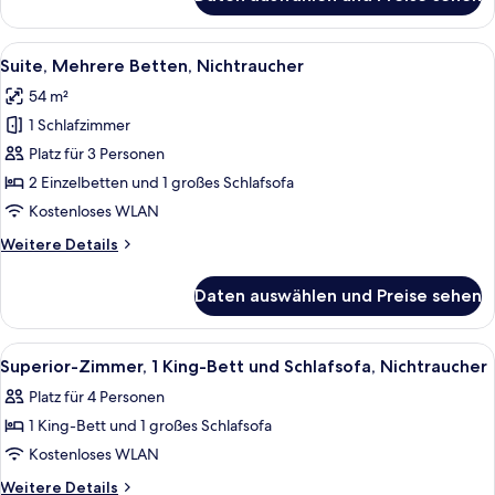
Zimmer,
2 Einzelbetten,
Nichtraucher
Alle
Ein Hotelzimmer mit zwei Betten, eine
2
Suite, Mehrere Betten, Nichtraucher
Fotos
54 m²
für
1 Schlafzimmer
Suite,
Mehrere
Platz für 3 Personen
Betten,
2 Einzelbetten und 1 großes Schlafsofa
Nichtraucher
Kostenloses WLAN
anzeigen
Weitere
Weitere Details
Details
für
Daten auswählen und Preise sehen
Suite,
Mehrere
Betten,
Alle
Ein modernes Badezimmer mit einem g
1
Nichtraucher
Superior-Zimmer, 1 King-Bett und Schlafsofa, Nichtraucher
Fotos
Platz für 4 Personen
für
1 King-Bett und 1 großes Schlafsofa
Superior-
Zimmer,
Kostenloses WLAN
1 King-
Weitere
Weitere Details