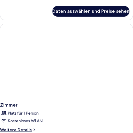
Details
für
Daten auswählen und Preise sehen
Zimmer
Zimmer
Platz für 1 Person
Kostenloses WLAN
Weitere
Weitere Details