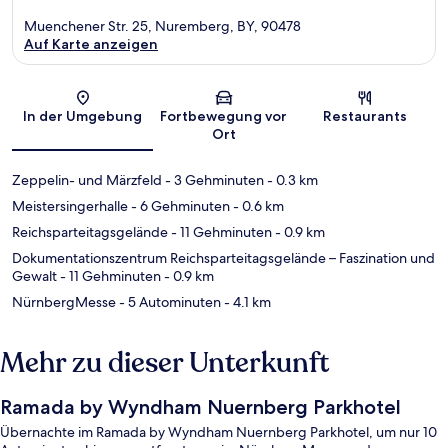
Muenchener Str. 25, Nuremberg, BY, 90478
Auf Karte anzeigen
Karte
In der Umgebung
Fortbewegung vor
Restaurants
Ort
Zeppelin- und Märzfeld
- 3 Gehminuten
- 0.3 km
Meistersingerhalle
- 6 Gehminuten
- 0.6 km
Reichsparteitagsgelände
- 11 Gehminuten
- 0.9 km
Dokumentationszentrum Reichsparteitagsgelände – Faszination und
Gewalt
- 11 Gehminuten
- 0.9 km
NürnbergMesse
- 5 Autominuten
- 4.1 km
Mehr zu dieser Unterkunft
Ramada by Wyndham Nuernberg Parkhotel
Übernachte im Ramada by Wyndham Nuernberg Parkhotel, um nur 10