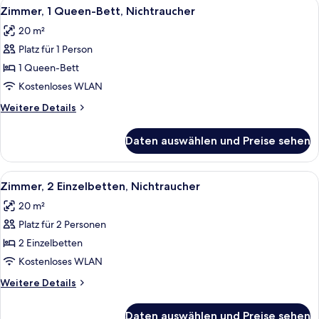
Alle
Ein modernes Badezimmer mit einem g
1
Queen-
Zimmer, 1 Queen-Bett, Nichtraucher
Fotos
Bett,
20 m²
Nichtraucher
für
Platz für 1 Person
Zimmer,
1
1 Queen-Bett
Queen-
Kostenloses WLAN
Bett,
Weitere
Weitere Details
Nichtraucher
Details
anzeigen
für
Daten auswählen und Preise sehen
Zimmer,
1
Queen-
Alle
Ein Hotelzimmer mit zwei Betten, eine
2
Bett,
Zimmer, 2 Einzelbetten, Nichtraucher
Fotos
Nichtraucher
20 m²
für
Platz für 2 Personen
Zimmer,
2 Einzelbetten,
2 Einzelbetten
Nichtraucher
Kostenloses WLAN
anzeigen
Weitere
Weitere Details
Details
für
Daten auswählen und Preise sehen