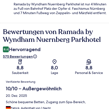
Ramada by Wyndham Nuernberg Parkhotel ist nur 4 Minuten
zu Fuß von Bahnhof Platz der Opfer d. Faschismus Nürnberg
und 7 Minuten Fußweg von Zeppelin- und Märzfeld entfernt.
Bewertungen von Ramada by
Bewertungen
Wyndham Nuernberg Parkhotel
Hervorragend
8,6
575 Bewertungen
8,8
8,0
8,8
Sauberkeit
Lage
Personal & Service
Bewertungen
Verifizierte Bewertung
10/10 – Außergewöhnlich
20. Dez. 2025
Schöne bequeme Betten, Zugang zum Spa-Bereich,
Patrick, Aufenthalt von 1 Nacht