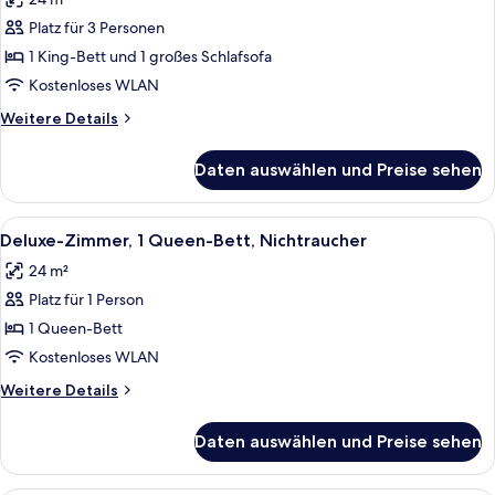
Nichtraucher
für
Platz für 3 Personen
Zimmer,
1 King-
1 King-Bett und 1 großes Schlafsofa
Bett
Kostenloses WLAN
und
Weitere
Weitere Details
Schlafsofa,
Details
Nichtraucher
für
Daten auswählen und Preise sehen
Zimmer,
anzeigen
1 King-
Bett
Alle
Ein Hotelzimmer mit einem großen Bet
2
und
Deluxe-Zimmer, 1 Queen-Bett, Nichtraucher
Fotos
Schlafsofa,
24 m²
Nichtraucher
für
Platz für 1 Person
Deluxe-
Zimmer,
1 Queen-Bett
1
Kostenloses WLAN
Queen-
Weitere
Weitere Details
Bett,
Details
Nichtraucher
für
Daten auswählen und Preise sehen
Deluxe-
anzeigen
Zimmer,
1