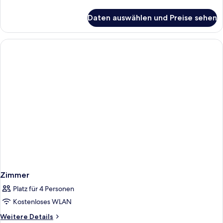
Details
für
Daten auswählen und Preise sehen
Zimmer
Zimmer
Platz für 4 Personen
Kostenloses WLAN
Weitere
Weitere Details