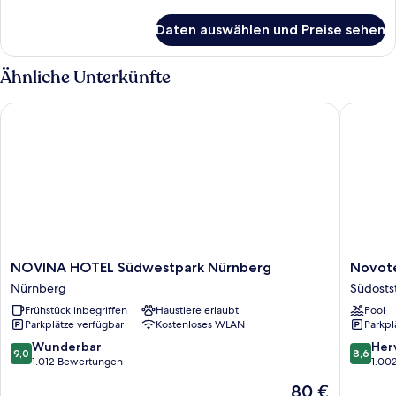
Details
für
Daten auswählen und Preise sehen
Zimmer
Ähnliche Unterkünfte
NOVINA HOTEL Südwestpark Nürnberg
Novotel
NOVINA
Novotel
NOVINA HOTEL Südwestpark Nürnberg
Novot
HOTEL
Nuernb
Nürnberg
Südosts
Südwestpark
Messez
Frühstück inbegriffen
Haustiere erlaubt
Pool
Nürnberg
Südosts
Parkplätze verfügbar
Kostenloses WLAN
Parkpl
Nürnberg
9.0
8.6
Wunderbar
Her
9,0
8,6
von
von
1.012 Bewertungen
1.00
10,
10,
Der
80 €
Wunderbar,
Hervorr