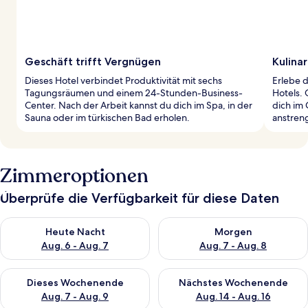
Geschäft trifft Vergnügen
Kulinar
Dieses Hotel verbindet Produktivität mit sechs
Erlebe d
Tagungsräumen und einem 24-Stunden-Business-
Hotels.
Center. Nach der Arbeit kannst du dich im Spa, in der
dich im 
Sauna oder im türkischen Bad erholen.
anstren
Zimmeroptionen
Überprüfe die Verfügbarkeit für diese Daten
Überprüfe die Verfügbarkeit für heute Nacht, Aug. 6 - Aug. 7.
Überprüfe die Verfügbarkeit f
Heute Nacht
Morgen
Aug. 6 - Aug. 7
Aug. 7 - Aug. 8
Überprüfe die Verfügbarkeit für dieses Wochenende, Aug. 7 - 
Überprüfe die Verfügbarkeit f
Dieses Wochenende
Nächstes Wochenende
Aug. 7 - Aug. 9
Aug. 14 - Aug. 16