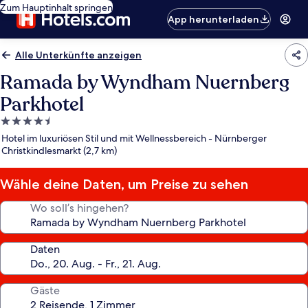
Zum Hauptinhalt springen
App herunterladen
Alle Unterkünfte anzeigen
Ramada by Wyndham Nuernberg
Parkhotel
4.5-
Sterne-
Hotel im luxuriösen Stil und mit Wellnessbereich - Nürnberger
Unterkunft
Christkindlesmarkt (2,7 km)
Wähle deine Daten, um Preise zu sehen
Wo soll’s hingehen?
Daten
Gäste