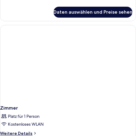
Bett
Details
für
und
Daten auswählen und Preise sehen
Superior-
Schlafsofa,
Zimmer,
Nichtraucher
1 King-
anzeigen
Bett
und
Schlafsofa,
Nichtraucher
Zimmer
Platz für 1 Person
Kostenloses WLAN
Weitere
Weitere Details