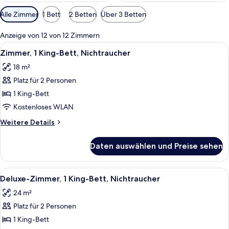
Verfügbare
Alle Zimmer
1 Bett
2 Betten
Über 3 Betten
Filter
für
Anzeige von 12 von 12 Zimmern
Zimmer
Alle
Ein modernes Badezimmer mit einem g
1
Zimmer, 1 King-Bett, Nichtraucher
Fotos
18 m²
für
Platz für 2 Personen
Zimmer,
1 King-
1 King-Bett
Bett,
Kostenloses WLAN
Nichtraucher
Weitere
Weitere Details
anzeigen
Details
für
Daten auswählen und Preise sehen
Zimmer,
1 King-
Bett,
Alle
Ein Hotelzimmer mit einem großen Bett
2
Nichtraucher
Deluxe-Zimmer, 1 King-Bett, Nichtraucher
Fotos
24 m²
für
Platz für 2 Personen
Deluxe-
Zimmer,
1 King-Bett