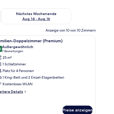
es Wochenende, Aug. 7 - Aug. 9.
Überprüfe die Verfügbarkeit für nächstes Wochenende, Aug. 1
Nächstes Wochenende
Aug. 14 - Aug. 16
Anzeige von 10 von 10 Zimmern
zleisten.
nem großen Fenster, einem Balkon und einem modernen Design.
le
Ein modernes Hotelzimmer mit Etagenbett, e
4
amilien-Doppelzimmer (Premium)
otos
Außergewöhnlich
ür
6
9,6 von 10
(7
7 Bewertungen
amilien-
Bewertungen)
25 m²
oppelzimmer
1 Schlafzimmer
Premium)
Platz für 4 Personen
nzeigen
1 King-Bett und 2 Einzel-Etagenbetten
Kostenloses WLAN
itere
itere Details
tails
r
milien-
ppelzimmer
Preise anzeigen