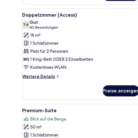
oder
-
Alle
Ein modernes Hotelzimmer mit 
Zweibettzimmer
12
Doppelzimmer (Access)
Fotos
Gut
für
7,6
7,6 von 10
(40
40 Bewertungen
Doppelzimmer
Bewertungen)
18 m²
(Access)
1 Schlafzimmer
anzeigen
Platz für 2 Personen
1 King-Bett ODER 2 Einzelbetten
Kostenloses WLAN
Weitere
Weitere Details
Details
für
Preise anzeige
Doppelzimmer
(Access)
Alle
Ein modernes Schlafzimmer mit
7
Premium-Suite
Fotos
Blick auf die Berge
für
50 m²
Premium-
Suite
1 Schlafzimmer