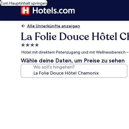
Zum Hauptinhalt springen
Alle Unterkünfte anzeigen
La Folie Douce Hôtel 
4.0-
Sterne-
Hotel mit direktem Pistenzugang und mit Wellnessbereich – S
Unterkunft
Wähle deine Daten, um Preise zu sehen
Wo soll’s hingehen?
Fotogalerie
von
La
Folie
Douce
Hôtel