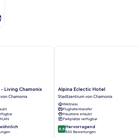
n
 Living Chamonix
Alpina Eclectic Hotel
Alpina
 - Living Chamonix
Alpina Eclectic Hotel
Eclectic
 von Chamonix
Stadtzentrum von Chamonix
Hotel
Wellness
Stadtzentrum
aubt
Flughafentransfer
von
erfügbar
Haustiere erlaubt
Chamonix
 WLAN
Parkplätze verfügbar
8.8
wöhnlich
Hervorragend
8,8
von
tungen
830 Bewertungen
10,