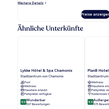
anzeigen
Weitere
Weitere Details
Details
für
Preise anzeige
BUDGET
FOR
2
Ähnliche Unterkünfte
Lykke Hôtel & Spa Chamonix
PlanB Hotel -
Lykke
PlanB
Lykke Hôtel & Spa Chamonix
PlanB Hotel
Hôtel
Hotel
Stadtzentrum von Chamonix
Stadtzentrum
&
-
Pool
Wellness
Spa
Living
Wellness
Haustiere erl
Chamonix
Chamonix
Haustiere erlaubt
Parkplätze v
Stadtzentrum
Stadtzentrum
Parkplätze verfügbar
Kostenloses
von
von
9.0
9.4
Wunderbar
Außerge
Chamonix
Chamonix
9,0
9,4
von
von
537 Bewertungen
375 Bewer
10,
10,