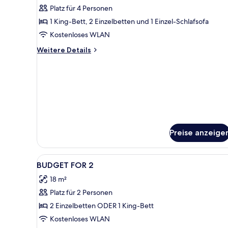
anzeigen
Platz für 4 Personen
1 King-Bett, 2 Einzelbetten und 1 Einzel-Schlafsofa
Kostenloses WLAN
Weitere
Weitere Details
Details
für
Premium-
Suite
Preise anzeige
Alle
Ein Schlafzimmer mit einem gr
2
BUDGET FOR 2
Fotos
18 m²
für
Platz für 2 Personen
BUDGET
FOR
2 Einzelbetten ODER 1 King-Bett
2
Kostenloses WLAN