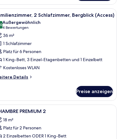
remium)
 Fenster.
einer Schlafcouch und einem Fenster mit Blick auf Grünflächen.
le
Hochwertige Bettwaren, Zimmersafe, Verdu
8
milienzimmer, 2 Schlafzimmer, Bergblick (Access)
otos
Außergewöhnlich
ür
,0
10,0 von 10
(4
4 Bewertungen
amilienzimmer,
Bewertungen)
36 m²
 Schlafzimmer,
1 Schlafzimmer
ergblick
Platz für 6 Personen
Access)
1 King-Bett, 3 Einzel-Etagenbetten und 1 Einzelbett
nzeigen
Kostenloses WLAN
itere
itere Details
tails
r
Preise anzeigen
milienzimmer,
Schlafzimmer,
rgblick
r mit Vorhängen.
le
Ein Hotelzimmer mit einem großen Bett, einem
2
ccess)
HAMBRE PREMIUM 2
otos
18 m²
ür
Platz für 2 Personen
HAMBRE
REMIUM
2 Einzelbetten ODER 1 King-Bett