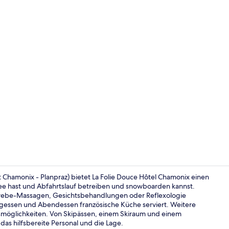
Lobby
t Chamonix - Planpraz) bietet La Folie Douce Hôtel Chamonix einen
ee hast und Abfahrtslauf betreiben und snowboarden kannst.
ewebe-Massagen, Gesichtsbehandlungen oder Reflexologie
2 Bars/Loung
agessen und Abendessen französische Küche serviert. Weitere
ssmöglichkeiten. Von Skipässen, einem Skiraum und einem
 das hilfsbereite Personal und die Lage.