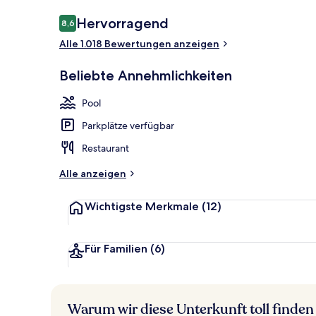
Bewertungen
Hervorragend
8,6
8,6 von 10.
Alle 1.018 Bewertungen anzeigen
Außenpool, g
Beliebte Annehmlichkeiten
Pool
Parkplätze verfügbar
Restaurant
Alle anzeigen
Wichtigste Merkmale
(12)
Für Familien
(6)
Warum wir diese Unterkunft toll finden