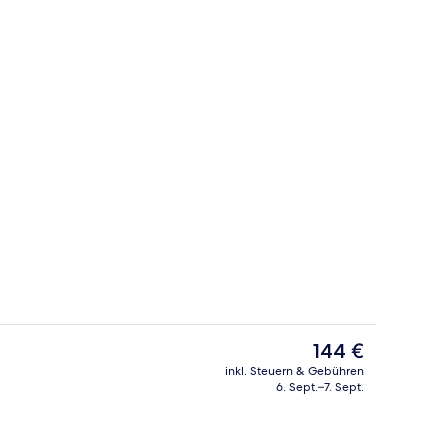
Ausblick vom Zimmer
Der
144 €
aktuelle
inkl. Steuern & Gebühren
Preis
6. Sept.–7. Sept.
es, Cocktailbar
Fassade der Unterkunft – Abend/Nac
beträgt
144 €.