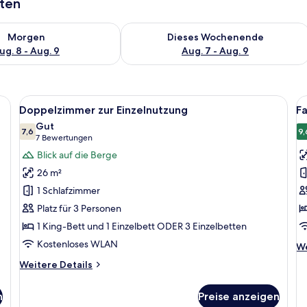
aten
 - Aug. 8.
 Verfügbarkeit für morgen, Aug. 8 - Aug. 9.
Überprüfe die Verfügbarkeit für dies
Morgen
Dieses Wochenende
ug. 8 - Aug. 9
Aug. 7 - Aug. 9
iner gläsernen Dusche, einem Bett mit vielen Kissen und einer Wand mit Hol
Alle
Ein Hotelzimmer mit zwei Betten, ei
Al
8
Doppelzimmer zur Einzelnutzung
F
Fotos
F
Gut
für
7,6
f
9,
7,6 von 10
(7
7 Bewertungen
Doppelzimmer
F
Bewertungen)
Blick auf die Berge
zur
D
26 m²
Einzelnutzung
(
1 Schlafzimmer
anzeigen
a
Platz für 3 Personen
1 King-Bett und 1 Einzelbett ODER 3 Einzelbetten
Kostenloses WLAN
We
We
De
Weitere
Weitere Details
fü
Details
Fa
für
Do
n
Preise anzeigen
Doppelzimmer