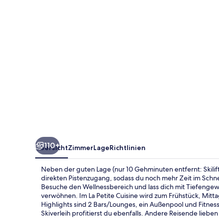
Chamonix
110+
Übersicht
Zimmer
Lage
Richtlinien
Neben der guten Lage (nur 10 Gehminuten entfernt: Skilif
direkten Pistenzugang, sodass du noch mehr Zeit im Schn
Besuche den Wellnessbereich und lass dich mit Tiefeng
verwöhnen. Im La Petite Cuisine wird zum Frühstück, Mitt
Highlights sind 2 Bars/Lounges, ein Außenpool und Fitne
Skiverleih profitierst du ebenfalls. Andere Reisende lieben