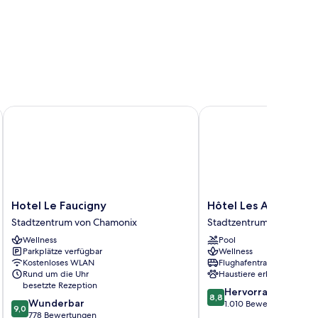
Hotel Le Faucigny
Hôtel Les Aiglons Cha
Hotel
Hôtel
Hotel Le Faucigny
Hôtel Les Aiglons C
Le
Les
Stadtzentrum von Chamonix
Stadtzentrum von Chamo
Faucigny
Aiglons
Wellness
Pool
Stadtzentrum
Chamonix
Parkplätze verfügbar
Wellness
von
Stadtzentrum
Kostenloses WLAN
Flughafentransfer
Chamonix
von
Rund um die Uhr
Haustiere erlaubt
Chamonix
besetzte Rezeption
8.8
Hervorragend
8,8
9.0
Wunderbar
von
1.010 Bewertungen
9,0
von
778 Bewertungen
10,