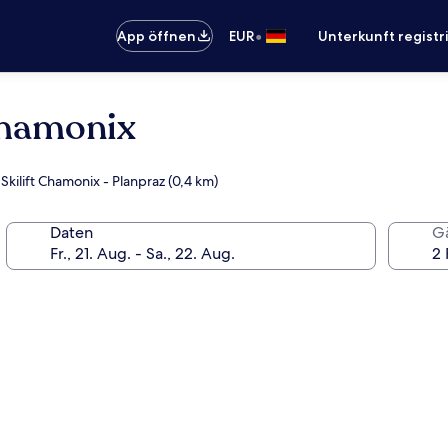
•
App öffnen
EUR
Unterkunft registr
Chamonix
kilift Chamonix - Planpraz (0,4 km)
Daten
G