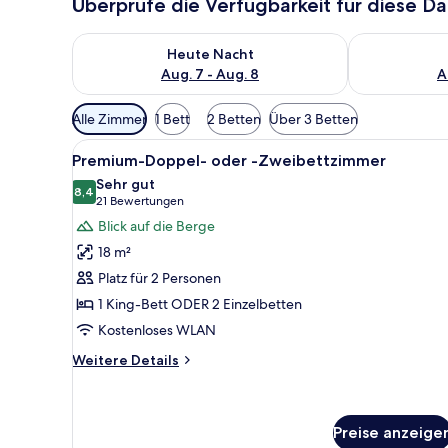
Überprüfe die Verfügbarkeit für diese D
Überprüfe die Verfügbarkeit für heute Nacht, Aug. 7
Überprüfe die
Heute Nacht
Aug. 7 - Aug. 8
A
Verfügbare
Alle Zimmer
1 Bett
2 Betten
Über 3 Betten
Filter
Alle
Ein modernes Hotelzimmer mit e
für
9
Premium-Doppel- oder -Zweibettzimmer
Fotos
Zimmer
Sehr gut
für
8,4
8,4 von 10
(21
21 Bewertungen
Premium-
Bewertungen)
Blick auf die Berge
Doppel-
18 m²
oder
Platz für 2 Personen
-
1 King-Bett ODER 2 Einzelbetten
Zweibettzimmer
Kostenloses WLAN
anzeigen
Weitere
Weitere Details
Details
für
Premium-
Doppel-
Preise anzeige