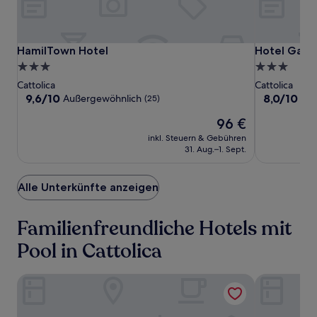
zusätzliche
Bedingungen
gelten.
HamilTown
HamilTown
Hotel
HamilTown Hotel
Hotel Gabb
HamilTown Hotel
Hotel Gabb
Hotel
Hotel
Gabbiano
3.0-
3.0-
Sterne-
Sterne-
Cattolica
Cattolica
Unterkunft
Unterkunft
9.6
8.0
9,6/10
8,0/10
Außergewöhnlich
Seh
(25)
von
von
Der
96 €
10,
10,
Preis
Außergewöhnlich,
Sehr
inkl. Steuern & Gebühren
beträgt
(25)
gut,
31. Aug.–1. Sept.
96 €
(36)
Alle Unterkünfte anzeigen
Familienfreundliche Hotels mit
Pool in Cattolica
Hotel Gabbiano
HamilTown 