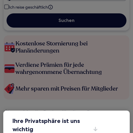
Ich reise geschäftlich
Suchen
Kostenlose Stornierung bei
Planänderungen
Verdiene Prämien für jede
wahrgenommene Übernachtung
Mehr sparen mit Preisen für Mitglieder
Überprüfe die Preise für diese Daten
Ihre Privatsphäre ist uns
Heute
Morgen
wichtig
6. Aug. - 7. Aug.
7. Aug. - 8. Aug.