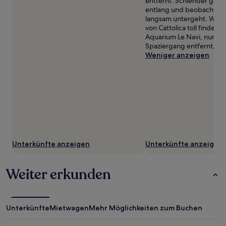
entfernt. Schlender gemü
entlang und beobachte, 
langsam untergeht. Wen
von Cattolica toll findest,
Aquarium Le Navi, nur ei
Spaziergang entfernt, lie
Weniger anzeigen
Unterkünfte anzeigen
Unterkünfte anzeigen
Weiter erkunden
Unterkünfte
Mietwagen
Mehr Möglichkeiten zum Buchen