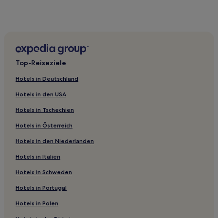
Hotels nahe Valle del Marecchia
Poggio Torriana Hotels
Aldina Seconda Hotels
Hotels nahe Piazza del Popolo
Maiolo Hotels
Top-Reiseziele
San Giovanni Hotels
Hotels in Deutschland
Secchiano Hotels
Hotels in den USA
Hotels nahe Stadion Rimini
Hotels in Tschechien
Hotels nahe Biblioteca Malatestiana
Hotels in Österreich
Hotels nahe Fellini Museum
Hotels in den Niederlanden
Montescudo Hotels
Hotels in Italien
Hotels nahe Domus del Chirurgo
Hotels in Schweden
Hotels nahe Freier Strand
Hotels in Portugal
Hotels nahe Riccione Avventura
Hotels in Polen
Cesenatico Hotels