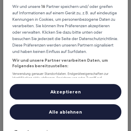
Dieses Wochenende
Nächstes Wochenende
Wir und unsere
16
Partner speichern und/ oder greifen
7. Aug. - 9. Aug.
14. Aug. - 16. Aug.
auf Informationen auf einem Gerät zu, z.B. auf eindeutige
Kennungen in Cookies, um personenbezogene Daten zu
Top 5 Familienhotels in Cattolica
verarbeiten. Sie können Ihre Präferenzen akzeptieren
auf einen Blick
oder verwalten. Klicken Sie dazu bitte unten oder
besuchen Sie jederzeit die Seite der Datenschutzrichtlinie.
c-hotels International
— 3-Sterne-Hotel in Cattolica.
Diese Präferenzen werden unseren Partnern signalisiert
Gästebewertung: 8,4/10 — Sehr gut.
und haben keinen Einfluss auf Surfdaten.
Hotel Romagna
— 3-Sterne-Hotel in Cattolica.
Wir und unsere Partner verarbeiten Daten, um
Gästebewertung: 8,8/10 — Hervorragend.
Folgendes bereitzustellen:
Hotel Gabbiano
— 3-Sterne-Hotel in Cattolica.
Gästebewertung: 8,0/10 — Sehr gut.
Verwendung genauer Standortdaten. Endgeräteeigenschaften zur
Identifikation aktiv abfragen. Speichern von oder Zugriff auf
HamilTown Hotel
— 3-Sterne-Hotel in Cattolica.
Informationen auf einem Endgerät. Personalisierte Werbung und
Inhalte, Messung von Werbeleistung und der Performance von Inhalten,
Gästebewertung: 9,6/10 — Außergewöhnlich.
Zielgruppenforschung sowie Entwicklung und Verbesserung von
Akzeptieren
Waldorf Palace Hotel
— 4-Sterne-Hotel in Cattolica.
Angeboten.
Gästebewertung: 8,4/10 — Sehr gut.
Liste der Partner (Lieferanten)
Familienhotels in Cattolica
Alle ablehnen
c-hotels International
Hotel Ro