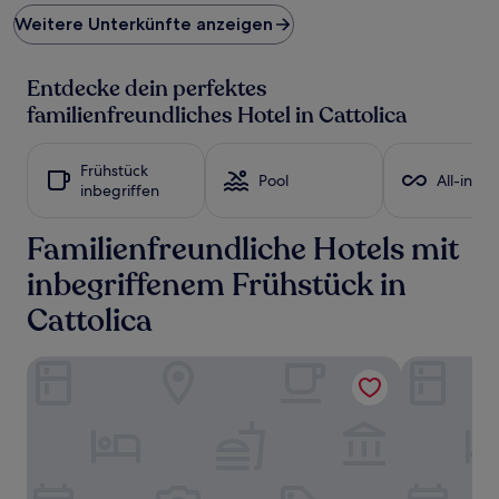
Preis
Weitere Unterkünfte anzeigen
pro
Nacht,
der
Entdecke dein perfektes
in
den
familienfreundliches Hotel in Cattolica
letzten
24 Stunden
für
Frühstück
Pool
All-inclu
einen
inbegriffen
Aufenthalt
mit
Familienfreundliche Hotels mit
1 Übernachtung
von
inbegriffenem Frühstück in
2 Erwachsenen
gefunden
Cattolica
wurde.
Preise
und
HamilTown Hotel
Hotel Gabb
Verfügbarkeiten
können
sich
ändern.
Es
können