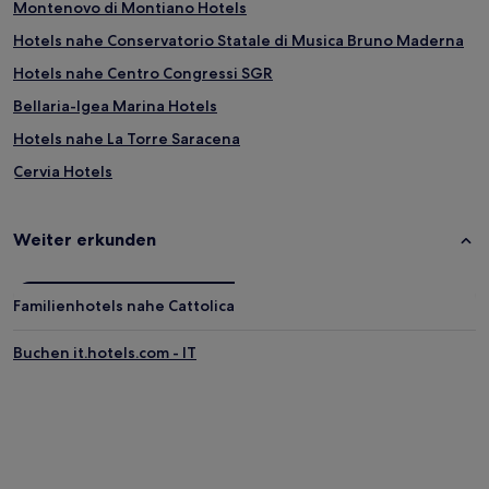
Montenovo di Montiano Hotels
Hotels nahe Conservatorio Statale di Musica Bruno Maderna
Hotels nahe Centro Congressi SGR
Bellaria-Igea Marina Hotels
Hotels nahe La Torre Saracena
Cervia Hotels
Quartiere Oltre Savio: Hotels
Hotels nahe Meadow Park
Weiter erkunden
Savio Hotels
Croce Hotels
Familienhotels nahe Cattolica
Igea: Hotels
Buchen it.hotels.com - IT
Gatteo a Mare Hotels
Bora Hotels
Bellariva Hotels
Tessello Hotels