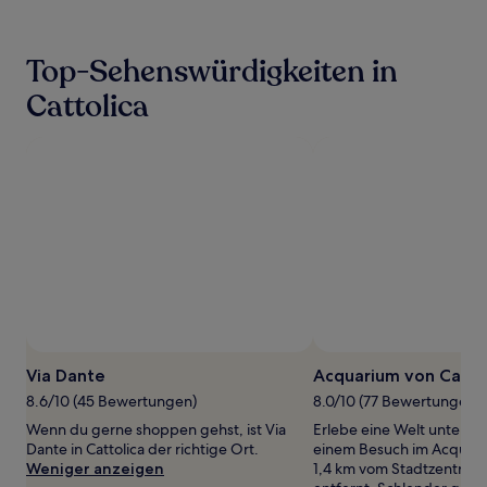
der
in
den
Top-Sehenswürdigkeiten in
letzten
24 Stunden
Cattolica
für
einen
Aufenthalt
mit
1 Übernachtung
von
2 Erwachsenen
gefunden
wurde.
Preise
und
Verfügbarkeiten
können
sich
Via Dante
Acquarium von Catto
ändern.
Es
8.6/10 (45 Bewertungen)
8.0/10 (77 Bewertungen)
können
Wenn du gerne shoppen gehst, ist Via
Erlebe eine Welt unter d
zusätzliche
Dante in Cattolica der richtige Ort.
einem Besuch im Acquariu
Bedingungen
Weniger anzeigen
1,4 km vom Stadtzentrum 
gelten.