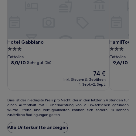
Hotel
Hotel
HamilTown
Hotel Gabbiano
HamilTown 
Hotel Gabbiano
HamilTown 
Gabbiano
Gabbiano
Hotel
3.0-
3.0-
Sterne-
Sterne-
Cattolica
Cattolica
Unterkunft
Unterkunft
8.0
9.6
8,0/10
9,6/10
Sehr gut
Auß
(36)
von
von
Der
74 €
10,
10,
Preis
Sehr
Außergewöh
inkl. Steuern & Gebühren
beträgt
gut,
(25)
1. Sept.–2. Sept.
74 €
(36)
Dies
Dies ist der niedrigste Preis pro Nacht, der in den letzten 24 Stunden für
einen Aufenthalt mit 1 Übernachtung von 2 Erwachsenen gefunden
ist
wurde. Preise und Verfügbarkeiten können sich ändern. Es können
der
zusätzliche Bedingungen gelten.
niedrigste
Preis
Alle Unterkünfte anzeigen
pro
Nacht,