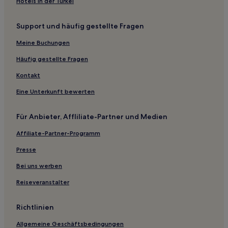
Hotels in der Türkei
Montiano Hotels
Maiano Hotels
Support und häufig gestellte Fragen
Misano Adriatico Hotels
Meine Buchungen
Rimini: Hotels
Häufig gestellte Fragen
Rimini Hotels
Kontakt
Cento Hotels
Eine Unterkunft bewerten
Cattolica Hotels
San Mauro Pascoli Hotels
Für Anbieter, Affliliate-Partner und Medien
Riccione Hotels
Affiliate-Partner-Programm
Rivazzurra Hotels
Presse
Hotels nahe Bahnhof Cesena
Bei uns werben
Mensa Hotels
Reiseveranstalter
Linaro Hotels
Cesena Hotels
Richtlinien
Badia Hotels
Allgemeine Geschäftsbedingungen