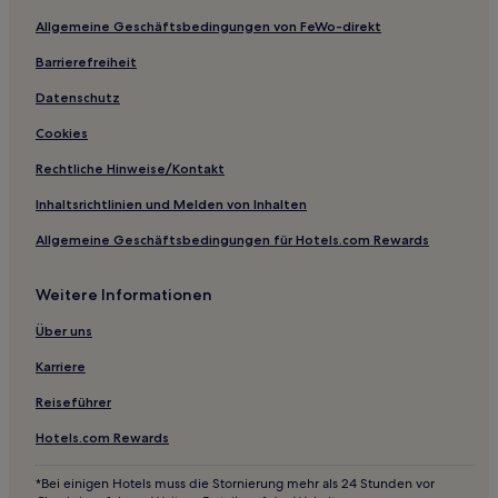
Hotels nahe Kathedrale von Sarsina
Allgemeine Geschäftsbedingungen von FeWo-direkt
Scavolino Hotels
Barrierefreiheit
Gasthöfe in Cervia
Datenschutz
Ferienwohnungen in Riccione
Cookies
Ferienwohnungen in Viale Amerigo Vespucci
Rechtliche Hinweise/Kontakt
Gasthöfe in Milano Marittima
Inhaltsrichtlinien und Melden von Inhalten
Ferienwohnungen in Viale Dante
Allgemeine Geschäftsbedingungen für Hotels.com Rewards
Gasthäuser in Rimini
Gasthöfe in Rimini
Weitere Informationen
Ferienwohnungen in Viale Regina Elena
Über uns
Hotels mit Thermalbad in Riccione
Karriere
Haustierfreundliche in Riccione
Reiseführer
Familien in Riccione
Hotels.com Rewards
Haustierfreundliche in Misano Adriatico
Hotels mit inbegriffenem Frühstück in Misano Adriatico
*Bei einigen Hotels muss die Stornierung mehr als 24 Stunden vor