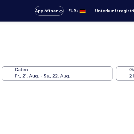
•
App öffnen
EUR
Unterkunft registr
Daten
G