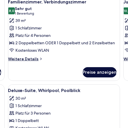
2
Doppelbett,
Familienzimmer, Verbindungszimmer
Ju
Fotos
F
barrierefrei,
Sehr gut
Erdgeschoss
für
8,0
f
10
8,0 von 10
(1
1 Bewertung
Familienzimmer,
J
Bewertung)
39 m²
Verbindungszimmer
S
1 Schlafzimmer
anzeigen
a
Platz für 4 Personen
2 Doppelbetten ODER 1 Doppelbett und 2 Einzelbetten
Kostenloses WLAN
Weitere
We
Weitere Details
We
Details
De
für
fü
n
Preise anzeigen
Familienzimmer,
Ju
Verbindungszimmer
Su
ßen Bett, einem Schreibtisch mit Fernseher und zwei Nachttischlampen.
Alle
Ein modernes Badezimmer mit Flachbi
1
Deluxe-Suite, Whirlpool, Poolblick
Fotos
30 m²
für
1 Schlafzimmer
Deluxe-
Suite,
Platz für 3 Personen
Whirlpool,
1 Doppelbett
Poolblick
Kostenloses WLAN