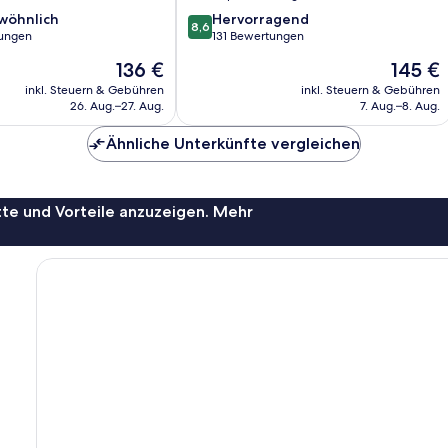
8.6
wöhnlich
Hervorragend
8,6
von
ungen
131 Bewertungen
10,
Der
Der
136 €
145 €
ich,
Hervorragend,
Preis
Preis
131
inkl. Steuern & Gebühren
inkl. Steuern & Gebühren
beträgt
beträgt
26. Aug.–27. Aug.
7. Aug.–8. Aug.
Bewertungen
136 €
145 €
Ähnliche Unterkünfte vergleichen
te und Vorteile anzuzeigen. Mehr