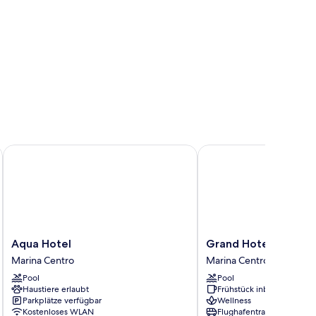
Aqua Hotel
Grand Hotel Rimini
Aqua
Grand
Aqua Hotel
Grand Hotel Rimini
Hotel
Hotel
Marina Centro
Marina Centro
Marina
Rimini
Pool
Pool
Centro
Marina
Haustiere erlaubt
Frühstück inbegriffen
Centro
Parkplätze verfügbar
Wellness
Kostenloses WLAN
Flughafentransfer