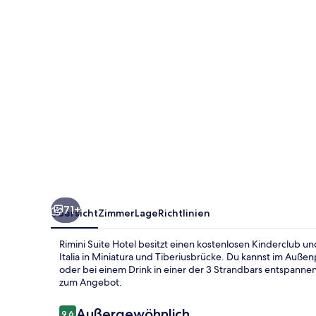
71+
Übersicht
Zimmer
Lage
Richtlinien
Rimini Suite Hotel besitzt einen kostenlosen Kinderclub u
Italia in Miniatura und Tiberiusbrücke. Du kannst im Auße
oder bei einem Drink in einer der 3 Strandbars entspannen
zum Angebot.
Bewertungen
Außergewöhnlich
9,6