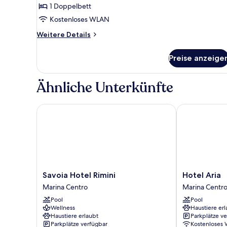
1 Doppelbett
Kostenloses WLAN
Weitere
Weitere Details
Details
für
Preise anzeige
Presidential-
Suite,
Whirlpool
Ähnliche Unterkünfte
Savoia Hotel Rimini
Hotel Aria
Savoia
Hotel
Savoia Hotel Rimini
Hotel Aria
Hotel
Aria
Marina Centro
Marina Centr
Rimini
Marina
Pool
Pool
Marina
Centro
Wellness
Haustiere erl
Centro
Haustiere erlaubt
Parkplätze v
Parkplätze verfügbar
Kostenloses