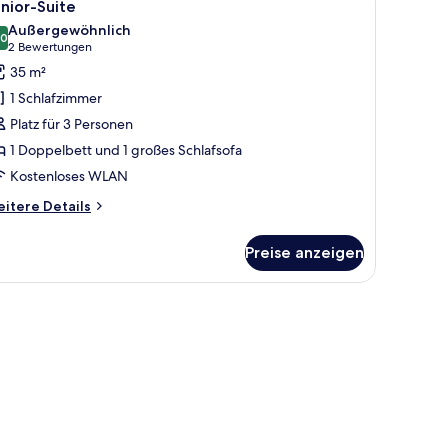
5
nior-Suite
otos
Außergewöhnlich
ür
,0
10,0 von 10
(2
2 Bewertungen
unior-
Bewertungen)
35 m²
uite
1 Schlafzimmer
nzeigen
Platz für 3 Personen
1 Doppelbett und 1 großes Schlafsofa
Kostenloses WLAN
itere
itere Details
tails
r
Preise anzeigen
nior-
ite
ldfernseher, einem weißen Waschbecken, einer Badewanne und einem runde