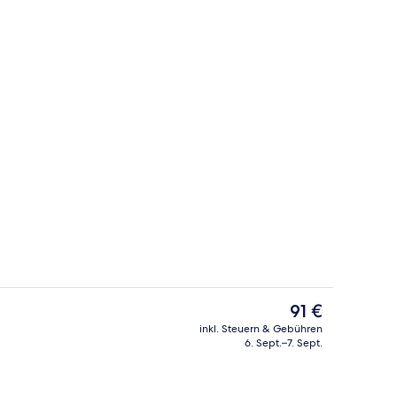
Poolbar
Der
91 €
aktuelle
inkl. Steuern & Gebühren
Preis
6. Sept.–7. Sept.
 oben
Buffet
beträgt
91 €.