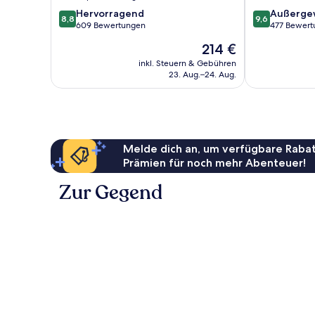
8.8
9.6
Hervorragend
Außerge
8,8
9,6
von
von
609 Bewertungen
477 Bewert
10,
10,
Der
214 €
Hervorragend,
Außergewöhnl
Preis
609
477
inkl. Steuern & Gebühren
beträgt
23. Aug.–24. Aug.
Bewertungen
Bewertungen
214 €
Melde dich an, um verfügbare Rabat
Prämien für noch mehr Abenteuer!
Zur Gegend