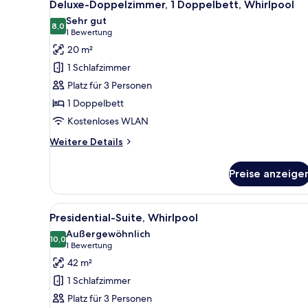
4
Deluxe-Doppelzimmer, 1 Doppelbett, Whirlpool
Fotos
Sehr gut
für
8,0
8,0 von 10
(1
1 Bewertung
Deluxe-
Bewertung)
20 m²
Doppelzimmer,
1 Schlafzimmer
1
Platz für 3 Personen
Doppelbett,
1 Doppelbett
Whirlpool
Kostenloses WLAN
anzeigen
Weitere
Weitere Details
Details
für
Preise anzeige
Deluxe-
Doppelzimmer,
1
Alle
Ein Hotelzimmer mit einem gro
9
Doppelbett,
Presidential-Suite, Whirlpool
Fotos
Whirlpool
Außergewöhnlich
für
10,0
10,0 von 10
(1
1 Bewertung
Presidential-
Bewertung)
42 m²
Suite,
1 Schlafzimmer
Whirlpool
Platz für 3 Personen
anzeigen