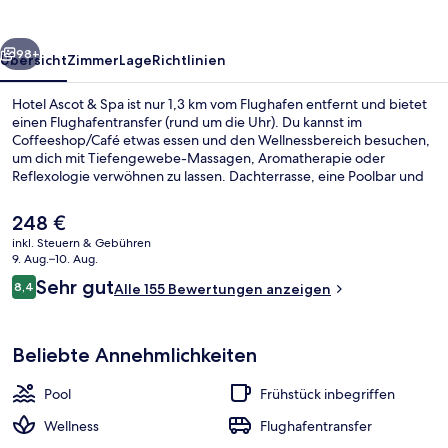
rück
Weiter
98+
Übersicht
Zimmer
Lage
Richtlinien
Hotel Ascot & Spa ist nur 1,3 km vom Flughafen entfernt und bietet
einen Flughafentransfer (rund um die Uhr). Du kannst im
Coffeeshop/Café etwas essen und den Wellnessbereich besuchen,
um dich mit Tiefengewebe-Massagen, Aromatherapie oder
Reflexologie verwöhnen zu lassen. Dachterrasse, eine Poolbar und
Fitnessmöglichkeiten gehören ebenfalls zum Angebot.
Der
248 €
aktuelle
inkl. Steuern & Gebühren
Preis
9. Aug.–10. Aug.
Außenbereich
beträgt
Bewertungen
Sehr gut
8,4
Alle 155 Bewertungen anzeigen
248 €.
8,4 von 10.
Beliebte Annehmlichkeiten
Pool
Frühstück inbegriffen
Wellness
Flughafentransfer