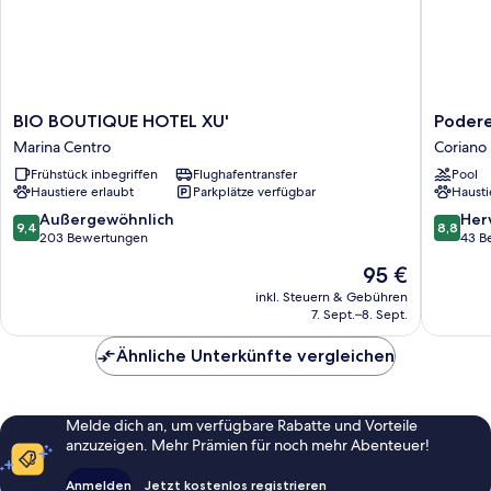
BIO
Podere
BIO BOUTIQUE HOTEL XU'
Podere
BOUTIQUE
del
Marina Centro
Coriano
HOTEL
German
Frühstück inbegriffen
Flughafentransfer
Pool
XU'
Reale
Haustiere erlaubt
Parkplätze verfügbar
Hausti
Marina
Coriano
Centro
9.4
8.8
Außergewöhnlich
Her
9,4
8,8
von
von
203 Bewertungen
43 B
10,
10,
Der
95 €
Außergewöhnlich,
Hervorr
Preis
203
43
inkl. Steuern & Gebühren
beträgt
7. Sept.–8. Sept.
Bewertungen
Bewert
95 €
Ähnliche Unterkünfte vergleichen
Melde dich an, um verfügbare Rabatte und Vorteile
anzuzeigen. Mehr Prämien für noch mehr Abenteuer!
Anmelden
Jetzt kostenlos registrieren