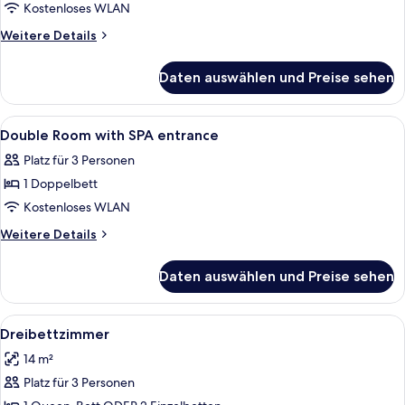
anzeigen
Kostenloses WLAN
Weitere
Weitere Details
Details
für
Daten auswählen und Preise sehen
Doppelzimmer,
Meerblick
Alle
Ein Hotelzimmer mit Bett, Nachttisch,
6
Double Room with SPA entrance
Fotos
Platz für 3 Personen
für
1 Doppelbett
Double
Room
Kostenloses WLAN
with
Weitere
Weitere Details
SPA
Details
für
entrance
Daten auswählen und Preise sehen
Double
anzeigen
Room
with
Alle
Ein Hotelzimmer mit Bett, Nachttisch,
6
SPA
Dreibettzimmer
Fotos
entrance
14 m²
für
Platz für 3 Personen
Dreibettzimmer