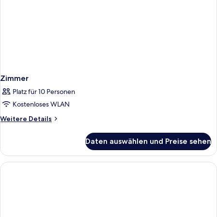
Zimmer
Platz für 10 Personen
Kostenloses WLAN
Weitere
Weitere Details
Details
für
Daten auswählen und Preise sehen
Zimmer