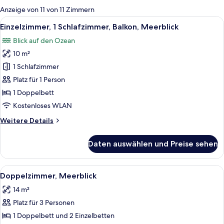
für
Anzeige von 11 von 11 Zimmern
Zimmer
Alle
Ein modernes Hotelzimmer mit einem g
6
Einzelzimmer, 1 Schlafzimmer, Balkon, Meerblick
Fotos
Blick auf den Ozean
für
10 m²
Einzelzimmer,
1
1 Schlafzimmer
Schlafzimmer,
Platz für 1 Person
Balkon,
1 Doppelbett
Meerblick
Kostenloses WLAN
anzeigen
Weitere
Weitere Details
Details
für
Daten auswählen und Preise sehen
Einzelzimmer,
1
Schlafzimmer,
Alle
Ein modernes Hotelzimmer mit einem g
7
Balkon,
Doppelzimmer, Meerblick
Fotos
Meerblick
14 m²
für
Platz für 3 Personen
Doppelzimmer,
Meerblick
1 Doppelbett und 2 Einzelbetten