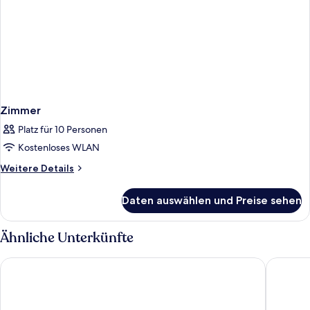
Zimmer
Platz für 10 Personen
Kostenloses WLAN
Weitere
Weitere Details
Details
für
Daten auswählen und Preise sehen
Zimmer
Ähnliche Unterkünfte
BIO BOUTIQUE HOTEL XU'
Podere 