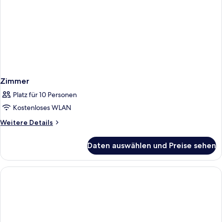
Zimmer
Platz für 10 Personen
Kostenloses WLAN
Weitere
Weitere Details
Details
für
Daten auswählen und Preise sehen
Zimmer