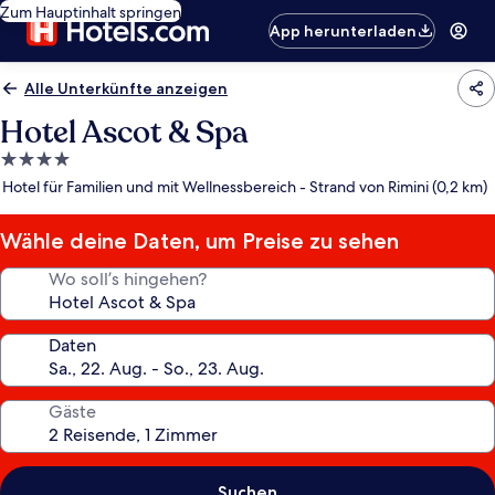
Zum Hauptinhalt springen
App herunterladen
Alle Unterkünfte anzeigen
Hotel Ascot & Spa
4.0-
Sterne-
Hotel für Familien und mit Wellnessbereich - Strand von Rimini (0,2 km)
Unterkunft
Wähle deine Daten, um Preise zu sehen
Wo soll’s hingehen?
Daten
Gäste
Suchen