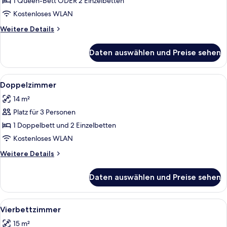
anzeigen
1 Queen-Bett ODER 2 Einzelbetten
Kostenloses WLAN
Weitere
Weitere Details
Details
für
Daten auswählen und Preise sehen
Dreibettzimmer
Alle
Ein Hotelzimmer mit Bett, Nachttisch,
6
Doppelzimmer
Fotos
14 m²
für
Platz für 3 Personen
Doppelzimmer
anzeigen
1 Doppelbett und 2 Einzelbetten
Kostenloses WLAN
Weitere
Weitere Details
Details
für
Daten auswählen und Preise sehen
Doppelzimmer
Alle
Ein Hotelzimmer mit Bett, Nachttisch,
6
Vierbettzimmer
Fotos
15 m²