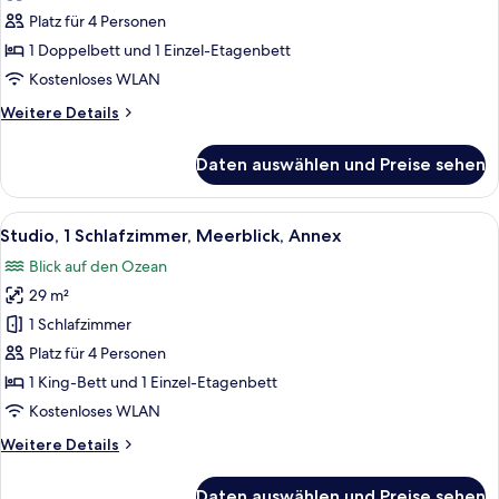
für
Platz für 4 Personen
Vierbettzimmer
anzeigen
1 Doppelbett und 1 Einzel-Etagenbett
Kostenloses WLAN
Weitere
Weitere Details
Details
für
Daten auswählen und Preise sehen
Vierbettzimmer
Alle
Ein Hotelzimmer mit Bett, Schreibtisch
8
Studio, 1 Schlafzimmer, Meerblick, Annex
Fotos
Blick auf den Ozean
für
29 m²
Studio,
1
1 Schlafzimmer
Schlafzimmer,
Platz für 4 Personen
Meerblick,
1 King-Bett und 1 Einzel-Etagenbett
Annex
Kostenloses WLAN
anzeigen
Weitere
Weitere Details
Details
für
Daten auswählen und Preise sehen