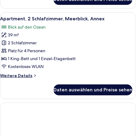
Studio,
1
Schlafzimmer,
Alle
Ein Hotelzimmer mit Bett, Nachttisch 
8
Meerblick,
Apartment, 2 Schlafzimmer, Meerblick, Annex
Fotos
Annex
Blick auf den Ozean
für
39 m²
Apartment,
2 Schlafzimmer,
2 Schlafzimmer
Meerblick,
Platz für 4 Personen
Annex
1 King-Bett und 1 Einzel-Etagenbett
anzeigen
Kostenloses WLAN
Weitere
Weitere Details
Details
für
Daten auswählen und Preise sehen
Apartment,
2 Schlafzimmer,
Meerblick,
Annex