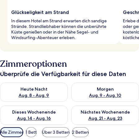
Glückseligkeit am Strand
Geschm
In diesem Hotel am Strand erwarten dich sandige
Erlebe d
Strände. Strandliebhaber können die unberührte
oder gen
Küste genießen oder in der Nähe Segel- und
kostenlo
Windsurfing-Abenteuer erleben.
köstlich
Zimmeroptionen
Überprüfe die Verfügbarkeit für diese Daten
Überprüfe die Verfügbarkeit für heute Nacht, Aug. 8 - Aug. 9.
Überprüfe die Verfügbarkeit f
Heute Nacht
Morgen
Aug. 8 - Aug. 9
Aug. 9 - Aug. 10
Überprüfe die Verfügbarkeit für dieses Wochenende, Aug. 14 -
Überprüfe die Verfügbarkeit f
Dieses Wochenende
Nächstes Wochenende
Aug. 14 - Aug. 16
Aug. 21 - Aug. 23
Verfügbare
Alle Zimmer
1 Bett
Über 3 Betten
2 Betten
Filter