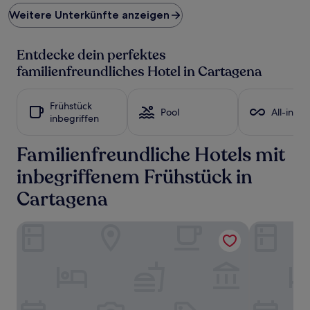
Preis
Weitere Unterkünfte anzeigen
pro
Nacht,
der
Entdecke dein perfektes
in
den
familienfreundliches Hotel in Cartagena
letzten
24 Stunden
für
Frühstück
Pool
All-inclu
einen
inbegriffen
Aufenthalt
mit
Familienfreundliche Hotels mit
1 Übernachtung
von
inbegriffenem Frühstück in
2 Erwachsenen
gefunden
Cartagena
wurde.
Preise
und
AC Hotel Cartagena
Espacio Finc
Verfügbarkeiten
können
sich
ändern.
Es
können