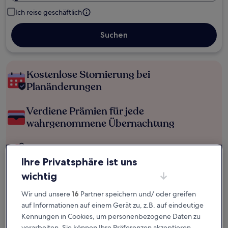
Ich reise geschäftlich
Suchen
Kostenlose Stornierung bei
Planänderungen
Verdiene Prämien für jede
wahrgenommene Übernachtung
Mehr sparen mit Preisen für Mitglieder
Ihre Privatsphäre ist uns
wichtig
Überprüfe die Preise für diese Daten
Wir und unsere
16
Partner speichern und/ oder greifen
auf Informationen auf einem Gerät zu, z.B. auf eindeutige
Heute
Morgen
Kennungen in Cookies, um personenbezogene Daten zu
6. Aug. - 7. Aug.
7. Aug. - 8. Aug.
verarbeiten. Sie können Ihre Präferenzen akzeptieren