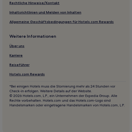
La Mina: Hotels
Rechtliche Hinweise/Kontakt
La Ñora: Hotels
Inhaltsrichtlinien und Melden von Inhalten
El Palmar: Hotels
Allgemeine Geschäftsbedingungen für Hotels.com Rewards
Santiago y Zaraiche: Hotels
Weitere Informationen
Los Alcázares Hotels
Casa Blanca Hotels
Über uns
Jerónimo y Avileses y Balsicas de Arriba: Hotels
Karriere
Nonduermas: Hotels
Reiseführer
Hotels nahe Stierkampfarena Cartagena
Hotels.com Rewards
Campo de Cartagena y Mar Menor: Hotels
*Bei einigen Hotels muss die Stornierung mehr als 24 Stunden vor
Los Garres y Lages: Hotels
Check-in erfolgen. Weitere Details auf der Website.
© 2026 Hotels.com, L.P., ein Unternehmen der Expedia Group. Alle
Hotels nahe Calnegre Strand
Rechte vorbehalten. Hotels.com und das Hotels.com-Logo sind
Handelsmarken oder eingetragene Handelsmarken von Hotels.com, L.P.
La Arboleja: Hotels
Las Casicas: Hotels
Hotels nahe Puerto-Strand