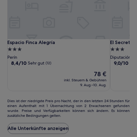
Espacio
Espacio
El
Espacio Finca Alegría
El Secreto 
Espacio Finca Alegría
El Secreto 
Finca
Finca
Secreto
3.0-
3.0-
Alegría
Alegría
del
Sterne-
Sterne-
Perín
Diputación de
Agua
Unterkunft
Unterkunft
8.4
9.0
8,4/10
9,0/10
Sehr gut
Wu
(12)
von
von
Der
78 €
10,
10,
Preis
Sehr
Wunderbar,
inkl. Steuern & Gebühren
beträgt
gut,
(122)
9. Aug.–10. Aug.
78 €
(12)
Dies
Dies ist der niedrigste Preis pro Nacht, der in den letzten 24 Stunden für
einen Aufenthalt mit 1 Übernachtung von 2 Erwachsenen gefunden
ist
wurde. Preise und Verfügbarkeiten können sich ändern. Es können
der
zusätzliche Bedingungen gelten.
niedrigste
Preis
Alle Unterkünfte anzeigen
pro
Nacht,