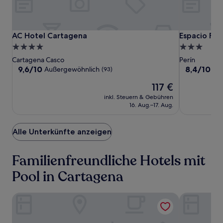
zusätzliche
Bedingungen
gelten.
AC
AC
Espacio
AC Hotel Cartagena
Espacio Finc
AC Hotel Cartagena
Espacio Fin
Hotel
Hotel
Finca
4.0-
3.0-
Cartagena
Cartagena
Alegría
Sterne-
Sterne-
Cartagena Casco
Perín
Unterkunft
Unterkunft
9.6
8.4
9,6/10
8,4/10
Außergewöhnlich
Seh
(93)
von
von
Der
117 €
10,
10,
Preis
Außergewöhnlich,
Sehr
inkl. Steuern & Gebühren
beträgt
(93)
gut,
16. Aug.–17. Aug.
117 €
(12)
Alle Unterkünfte anzeigen
Familienfreundliche Hotels mit
Pool in Cartagena
Espacio Finca Alegría
El Secreto 