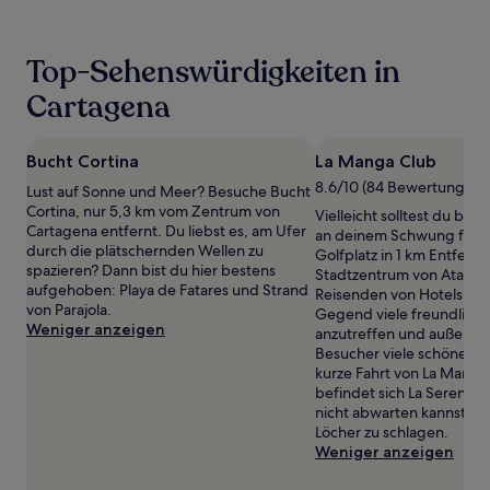
der
in
den
Top-Sehenswürdigkeiten in
letzten
24 Stunden
Cartagena
für
einen
Aufenthalt
Bucht Cortina
La Manga Club
mit
1 Übernachtung
8.6/10 (84 Bewertungen)
Lust auf Sonne und Meer? Besuche Bucht
von
Cortina, nur 5,3 km vom Zentrum von
Vielleicht solltest du be
2 Erwachsenen
Cartagena entfernt. Du liebst es, am Ufer
an deinem Schwung feile
gefunden
durch die plätschernden Wellen zu
Golfplatz in 1 km Entfer
wurde.
spazieren? Dann bist du hier bestens
Stadtzentrum von Atamarí
Preise
aufgehoben: Playa de Fatares und Strand
Reisenden von Hotels.com
und
von Parajola.
Gegend viele freundlich
Verfügbarkeiten
Weniger anzeigen
anzutreffen und außerde
können
Besucher viele schöne St
sich
kurze Fahrt von La Manga
ändern.
befindet sich La Serena G
Es
nicht abwarten kannst, no
können
Löcher zu schlagen.
zusätzliche
Weniger anzeigen
Bedingungen
gelten.