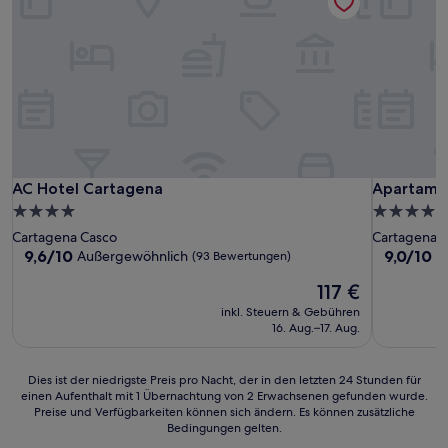
AC Hotel Cartagena
Apartament
AC Hotel Cartagena
Apartamen
4.0-
4.0-
Sterne-
Sterne-
Cartagena Casco
Cartagena 
Unterkunft
Unterkunf
9.6
9.0
9,6/10
9,0/10
Außergewöhnlich
W
(93 Bewertungen)
von
von
Der
117 €
10,
10,
Preis
Außergewöhnlich,
Wunderba
inkl. Steuern & Gebühren
beträgt
(93
(20
16. Aug.–17. Aug.
117 €
Bewertungen)
Bewertun
Dies
Dies ist der niedrigste Preis pro Nacht, der in den letzten 24 Stunden für
einen Aufenthalt mit 1 Übernachtung von 2 Erwachsenen gefunden wurde.
ist
Preise und Verfügbarkeiten können sich ändern. Es können zusätzliche
der
Bedingungen gelten.
niedrigste