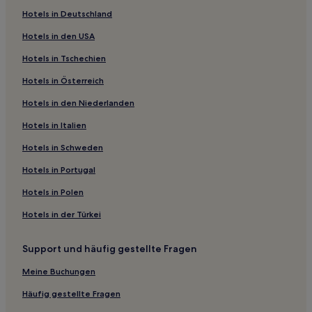
Hotels mit Fitnessbereich in Cartagena
Hotels in Deutschland
Golf in Cartagena
Hotels in den USA
Haustierfreundliche in Cartagena
Hotels in Tschechien
Business in Mazarrón
Hotels in Österreich
Golf in Jerónimo y Avileses y Balsicas de Arriba
Hotels in den Niederlanden
Haustierfreundliche in San Javier
Hotels in Italien
Günstige in San Javier
Hotels mit Fitnessbereich in San Javier
Hotels in Schweden
Miranda: Hotels
Hotels in Portugal
Hotels nahe Universitätsklinik Virgen de la Arrixaca
Hotels in Polen
Hotels nahe Erosiones de Bolnuevo
Hotels in der Türkei
Hotels nahe Palacio de San Esteban
Support und häufig gestellte Fragen
Guadalupe: Hotels
Meine Buchungen
Fuente Álamo de Murcia Hotels
Canteras: Hotels
Häufig gestellte Fragen