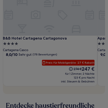
Es
können
zusätzliche
Bedingungen
gelten.
B&B
B&B
Apart
B&B Hotel Cartagena Cartagonova
Aparta
B&B Hotel Cartagena Cartagonova
Apart
Hotel
Hotel
Turíst
4.0-
4.0-
Cartagena
Carta
Plaza
Sterne-
Stern
Cartagena Casco
Cartag
Cartagonova
Carta
del
Unterkunft
Unter
8.0
9.0
8,0/10
9,0/
Sehr gut
(178 Bewertungen)
Rey
von
von
10,
10,
Preis für Mobilgeräte: 27 € Rabatt
Sehr
Wund
Der
247 €
Der
274 €
gut,
(20
Preis
Preis
für 1 Zimmer, 2 Nächte
(178
Bewe
beträgt
betrug
123 € pro Nacht
Bewertungen)
247 €
inkl. Steuern & Gebühren
274 €
Entdecke haustierfreundliche