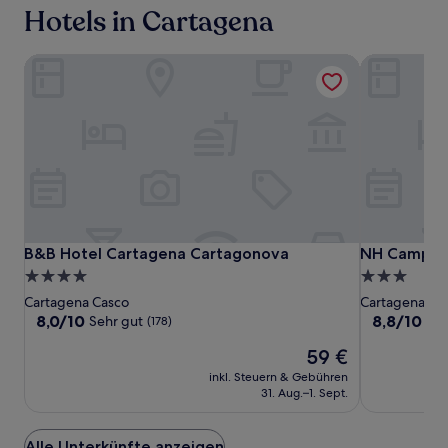
Hotels in Cartagena
B&B Hotel Cartagena Cartagonova
NH Campo C
B&B
B&B
NH
B&B Hotel Cartagena Cartagonova
NH Campo C
B&B Hotel Cartagena Cartagonova
NH Campo 
Hotel
Hotel
Campo
4.0-
3.0-
Cartagena
Cartagena
Cartagena
Sterne-
Sterne-
Cartagena Casco
Cartagena Ca
Cartagonova
Cartagonov
Unterkunft
Unterkunft
8.0
8.8
8,0/10
8,8/10
Sehr gut
He
(178)
von
von
Der
59 €
10,
10,
Preis
Sehr
Hervorrage
inkl. Steuern & Gebühren
beträgt
gut,
(492)
31. Aug.–1. Sept.
59 €
(178)
Alle Unterkünfte anzeigen