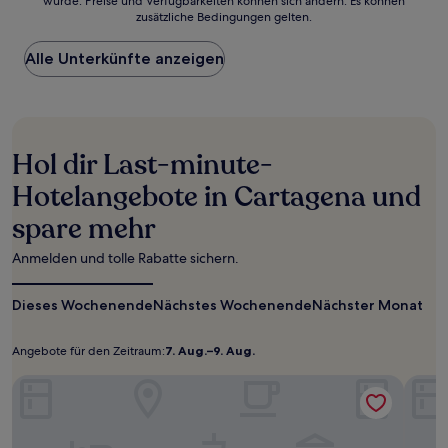
wurde. Preise und Verfügbarkeiten können sich ändern. Es können
Bewertungen)
der
zusätzliche Bedingungen gelten.
niedrigste
Preis
Alle Unterkünfte anzeigen
pro
Nacht,
der
in
den
letzten
Hol dir Last-minute-
24 Stunden
für
Hotelangebote in Cartagena und
einen
spare mehr
Aufenthalt
mit
1 Übernachtung
Anmelden und tolle Rabatte sichern.
von
2 Erwachsenen
Dieses Wochenende
Nächstes Wochenende
Nächster Monat
gefunden
wurde.
Preise
Angebote für den Zeitraum:
7. Aug.–9. Aug.
Angebote
7.
und
für
Aug.–
B&B Hotel Cartagena Cartagonova
Verfügbarkeiten
Aparta
den
9.
können
sich
Zeitraum:
Aug.
ändern.