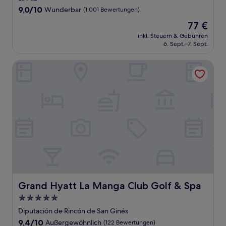
Unterkunft
9.0
9,0/10
Wunderbar
(1.001 Bewertungen)
von
Der
77 €
10,
Preis
Wunderbar,
inkl. Steuern & Gebühren
beträgt
6. Sept.–7. Sept.
(1.001
77 €
Bewertungen)
Grand Hyatt La Manga Club Golf & Spa
Grand Hyatt La Manga Club Golf & Spa
Grand Hyatt La Manga Club Golf & Spa
5.0-
Sterne-
Diputación de Rincón de San Ginés
Unterkunft
9.4
9,4/10
Außergewöhnlich
(122 Bewertungen)