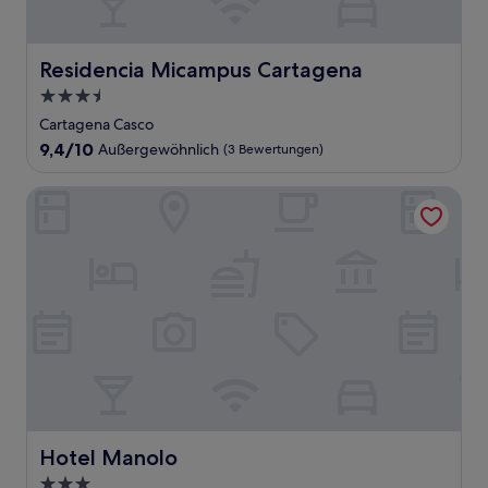
Residencia Micampus Cartagena
Residencia Micampus Cartagena
3.5-
Sterne-
Cartagena Casco
Unterkunft
9.4
9,4/10
Außergewöhnlich
(3 Bewertungen)
von
10,
Hotel Manolo
Außergewöhnlich,
(3
Bewertungen)
Hotel Manolo
Hotel Manolo
3.0-