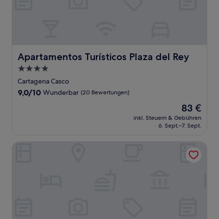
Apartamentos Turísticos Plaza del Rey
Apartamentos Turísticos Plaza del Rey
4.0-
Sterne-
Cartagena Casco
Unterkunft
9.0
9,0/10
Wunderbar
(20 Bewertungen)
von
Der
83 €
10,
Preis
Wunderbar,
inkl. Steuern & Gebühren
beträgt
6. Sept.–7. Sept.
(20
83 €
Bewertungen)
Occidental Mar Menor