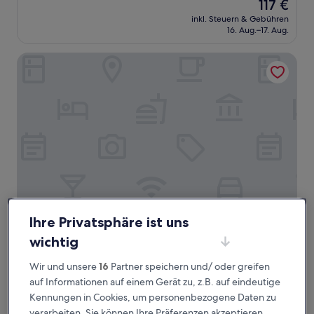
Der
117 €
10,
Preis
Außergewöhnlich,
inkl. Steuern & Gebühren
beträgt
16. Aug.–17. Aug.
(93
117 €
Bewertungen)
Hotel Sercotel Carlos III
Ihre Privatsphäre ist uns
Hotel Sercotel Carlos III
Hotel Sercotel Carlos III
wichtig
3.0-
Sterne-
Cartagena Casco
Wir und unsere
16
Partner speichern und/ oder greifen
Unterkunft
9.0
9,0/10
Wunderbar
(645 Bewertungen)
auf Informationen auf einem Gerät zu, z.B. auf eindeutige
von
Kennungen in Cookies, um personenbezogene Daten zu
Der
79 €
10,
Preis
verarbeiten. Sie können Ihre Präferenzen akzeptieren