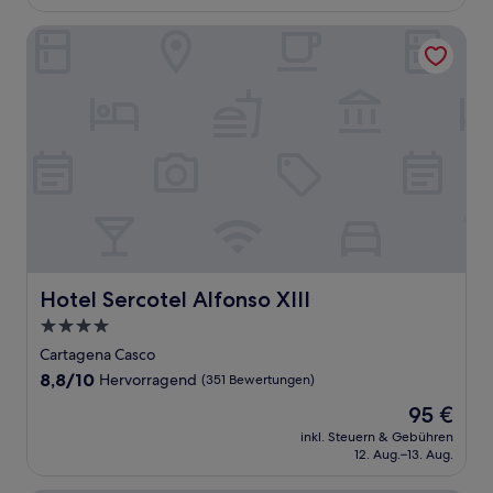
109 €
Bewertungen)
Hotel Sercotel Alfonso XIII
Hotel Sercotel Alfonso XIII
Hotel Sercotel Alfonso XIII
4.0-
Sterne-
Cartagena Casco
Unterkunft
8.8
8,8/10
Hervorragend
(351 Bewertungen)
von
Der
95 €
10,
Preis
Hervorragend,
inkl. Steuern & Gebühren
beträgt
12. Aug.–13. Aug.
(351
95 €
Bewertungen)