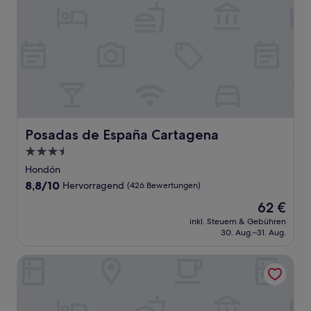
Posadas de España Cartagena
Posadas de España Cartagena
3.5-
Sterne-
Hondón
Unterkunft
8.8
8,8/10
Hervorragend
(426 Bewertungen)
von
Der
62 €
10,
Preis
Hervorragend,
inkl. Steuern & Gebühren
beträgt
30. Aug.–31. Aug.
(426
62 €
Bewertungen)
NH Campo Cartagena