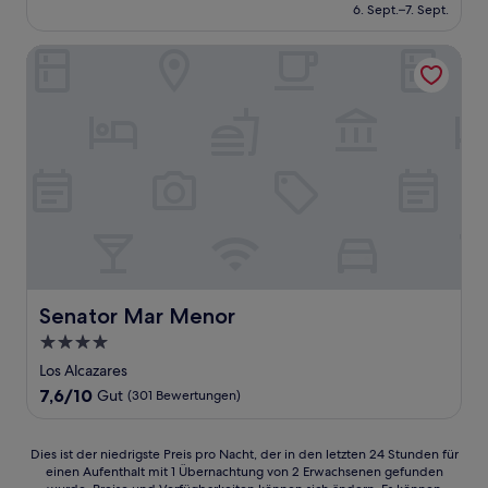
beträgt
6. Sept.–7. Sept.
(678
109 €
Bewertungen)
Senator Mar Menor
Senator Mar Menor
Senator Mar Menor
4.0-
Sterne-
Los Alcazares
Unterkunft
7.6
7,6/10
Gut
(301 Bewertungen)
von
10,
Gut,
Dies
Dies ist der niedrigste Preis pro Nacht, der in den letzten 24 Stunden für
(301
einen Aufenthalt mit 1 Übernachtung von 2 Erwachsenen gefunden
ist