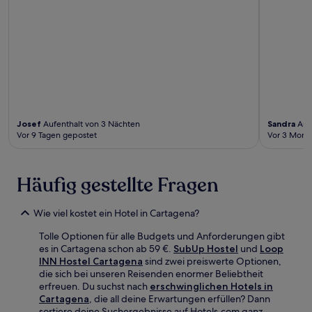
Josef
Aufenthalt von 3 Nächten
Sandra
Aufe
Vor 9 Tagen gepostet
Vor 3 Mona
Häufig gestellte Fragen
Wie viel kostet ein Hotel in Cartagena?
Tolle Optionen für alle Budgets und Anforderungen gibt
es in Cartagena schon ab 59 €.
SubUp Hostel
und
Loop
INN Hostel Cartagena
sind zwei preiswerte Optionen,
die sich bei unseren Reisenden enormer Beliebtheit
erfreuen. Du suchst nach
erschwinglichen Hotels in
Cartagena
, die all deine Erwartungen erfüllen? Dann
sortiere deine Suchergebnisse auf Hotels.com ganz