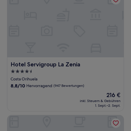
Hotel Servigroup La Zenia
Hotel Servigroup La Zenia
4.5-
Sterne-
Costa Orihuela
Unterkunft
8.8
8,8/10
Hervorragend
(947 Bewertungen)
von
Der
216 €
10,
Preis
Hervorragend,
inkl. Steuern & Gebühren
beträgt
1. Sept.–2. Sept.
(947
216 €
Bewertungen)
Posadas de España Cartagena