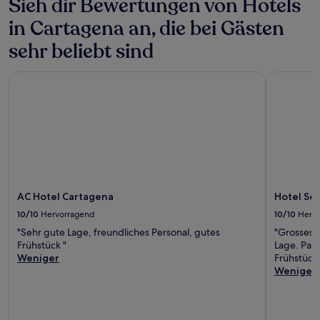
Sieh dir Bewertungen von Hotels
in Cartagena an, die bei Gästen
sehr beliebt sind
AC Hotel Cartagena
Hotel Serco
AC Hotel Cartagena
Hotel Serc
10/10
Hervorragend
10/10
Herv
"Sehr gute Lage, freundliches Personal, gutes
"Grosses 
Frühstück "
Lage. Park
Weniger
Frühstück
Weniger