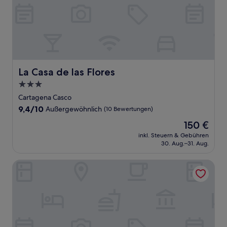
La Casa de las Flores
La Casa de las Flores
3.0-
Sterne-
Cartagena Casco
Unterkunft
9.4
9,4/10
Außergewöhnlich
(10 Bewertungen)
von
Der
150 €
10,
Preis
Außergewöhnlich,
inkl. Steuern & Gebühren
beträgt
30. Aug.–31. Aug.
(10
150 €
Bewertungen)
Apartamentos Turísticos Plaza del Rey