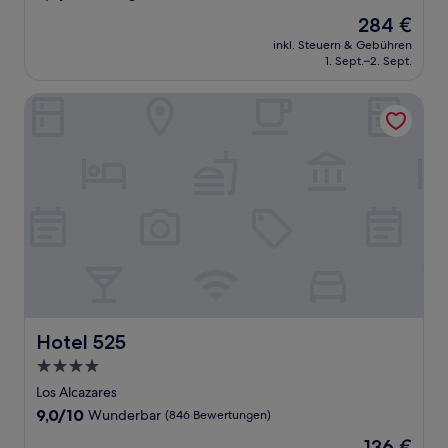
von
Der
284 €
10,
Preis
Außergewöhnlich,
inkl. Steuern & Gebühren
beträgt
1. Sept.–2. Sept.
(122
284 €
Bewertungen)
Hotel 525
Hotel 525
Hotel 525
4.0-
Sterne-
Los Alcazares
Unterkunft
9.0
9,0/10
Wunderbar
(846 Bewertungen)
von
Der
136 €