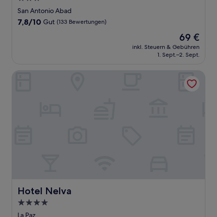
Sterne-
San Antonio Abad
Unterkunft
7.8
7,8/10
Gut
(133 Bewertungen)
von
Der
69 €
10,
Preis
Gut,
inkl. Steuern & Gebühren
beträgt
1. Sept.–2. Sept.
(133
69 €
Bewertungen)
Hotel Nelva
Hotel Nelva
Hotel Nelva
4.0-
Sterne-
La Paz