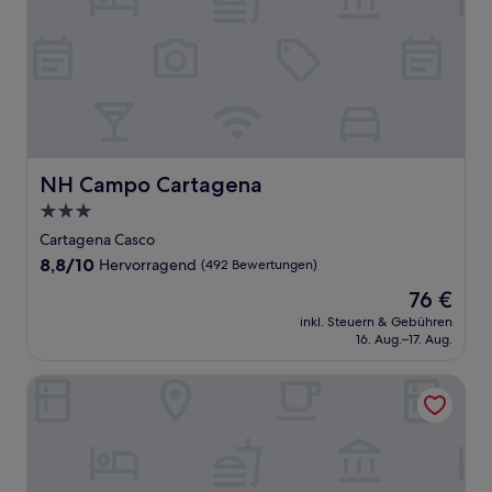
NH Campo Cartagena
NH Campo Cartagena
3.0-
Sterne-
Cartagena Casco
Unterkunft
8.8
8,8/10
Hervorragend
(492 Bewertungen)
von
Der
76 €
10,
Preis
Hervorragend,
inkl. Steuern & Gebühren
beträgt
16. Aug.–17. Aug.
(492
76 €
Bewertungen)
La Casa de las Flores