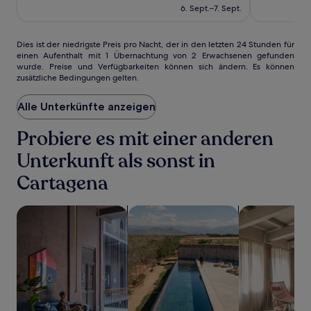
beträgt
(108)
gut,
6. Sept.–7. Sept.
126 €
(12)
Dies
Dies ist der niedrigste Preis pro Nacht, der in den letzten 24 Stunden für
einen Aufenthalt mit 1 Übernachtung von 2 Erwachsenen gefunden
ist
wurde. Preise und Verfügbarkeiten können sich ändern. Es können
der
zusätzliche Bedingungen gelten.
niedrigste
Preis
Alle Unterkünfte anzeigen
pro
Nacht,
der
Probiere es mit einer anderen
in
Unterkunft als sonst in
den
letzten
Cartagena
24 Stunden
für
einen
Suche nach haustierfreundlichen Unterkünften
Suche nach Unterkünften mit Pool
Suche nach A
Aufenthalt
mit
1 Übernachtung
von
2 Erwachsenen
gefunden
wurde.
Preise