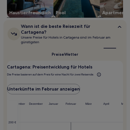
und
Verfügbarkeiten
Haustier­freundlich
Pool
Apartment
können
sich
ändern.
Wann
Wann ist die beste Reisezeit für
Es
ist
Cartagena?
können
die
Unsere Preise für Hotels in Cartagena sind im Februar am
beste
zusätzliche
günstigsten
Reisezeit
Bedingungen
für
gelten.
Cartagena?
Preise
Wetter
Cartagena: Preisentwicklung für Hotels
Die Preise basieren auf dem Preis für eine Nacht für zwei Reisende.
Unterkünfte im Februar anzeigen
ober
November
Dezember
Januar
Februar
März
April
Mai
200 €