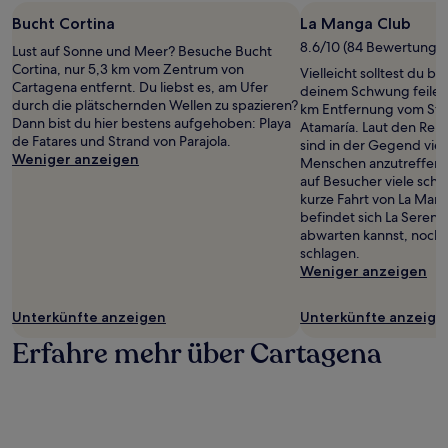
Bucht Cortina
La Manga Club
8.6/10 (84 Bewertunge
Lust auf Sonne und Meer? Besuche Bucht
Cortina, nur 5,3 km vom Zentrum von
Vielleicht solltest du 
Cartagena entfernt. Du liebst es, am Ufer
deinem Schwung feilen, 
durch die plätschernden Wellen zu spazieren?
km Entfernung vom Sta
Dann bist du hier bestens aufgehoben: Playa
Atamaría. Laut den Rei
de Fatares und Strand von Parajola.
sind in der Gegend viel
Weniger anzeigen
Menschen anzutreffen
auf Besucher viele schö
kurze Fahrt von La Man
befindet sich La Serena
abwarten kannst, noch e
schlagen.
Weniger anzeigen
Unterkünfte anzeigen
Unterkünfte anzeige
Erfahre mehr über Cartagena