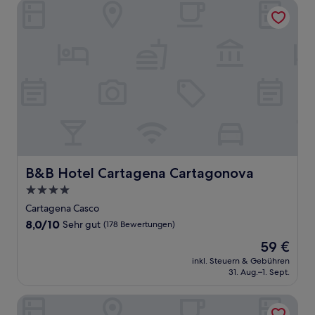
B&B Hotel Cartagena Cartagonova
B&B Hotel Cartagena Cartagonova
B&B Hotel Cartagena Cartagonova
4.0-
Sterne-
Cartagena Casco
Unterkunft
8.0
8,0/10
Sehr gut
(178 Bewertungen)
von
Der
59 €
10,
Preis
Sehr
inkl. Steuern & Gebühren
beträgt
31. Aug.–1. Sept.
gut,
59 €
(178
Bewertungen)
Hotel Servigroup La Zenia