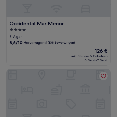
Occidental Mar Menor
Occidental Mar Menor
4.0-
Sterne-
El Algar
Unterkunft
8.6
8,6/10
Hervorragend
(108 Bewertungen)
von
Der
126 €
10,
Preis
Hervorragend,
inkl. Steuern & Gebühren
beträgt
6. Sept.–7. Sept.
(108
126 €
Bewertungen)
Residencia Micampus Cartagena