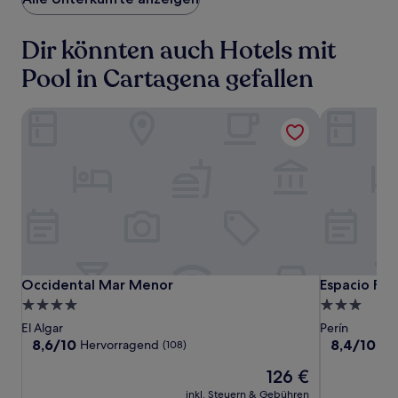
Dir könnten auch Hotels mit
Pool in Cartagena gefallen
Occidental Mar Menor
Espacio Finc
Occidental
Occidental
Espacio
Occidental Mar Menor
Espacio Finc
Occidental Mar Menor
Espacio Fin
Mar
Mar
Finca
4.0-
3.0-
Menor
Menor
Alegría
Sterne-
Sterne-
El Algar
Perín
Unterkunft
Unterkunft
8.6
8.4
8,6/10
8,4/10
Hervorragend
Seh
(108)
von
von
Der
126 €
10,
10,
Preis
Hervorragend,
Sehr
inkl. Steuern & Gebühren