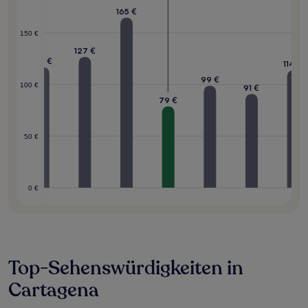
165 €
2 €
150 €
127 €
117 €
114 €
99 €
100 €
91 €
79 €
50 €
0 €
Top-Sehenswürdigkeiten in
Cartagena