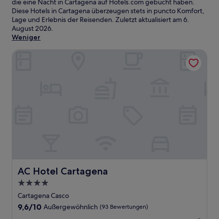
die eine Nacht in Cartagena auf Hotels.com gebucht haben.
Diese Hotels in Cartagena überzeugen stets in puncto Komfort,
Lage und Erlebnis der Reisenden. Zuletzt aktualisiert am
6.
August 2026
.
Weniger
AC Hotel Cartagena
AC Hotel Cartagena
AC Hotel Cartagena
4.0-
Sterne-
Cartagena Casco
Unterkunft
9.6
9,6/10
Außergewöhnlich
(93 Bewertungen)
von