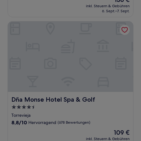
10,
Preis
Wunderbar,
inkl. Steuern & Gebühren
beträgt
6. Sept.–7. Sept.
(846
136 €
Bewertungen)
Dña Monse Hotel Spa & Golf
Dña Monse Hotel Spa & Golf
Dña Monse Hotel Spa & Golf
4.5-
Sterne-
Torrevieja
Unterkunft
8.8
8,8/10
Hervorragend
(678 Bewertungen)
von
Der
109 €
10,
Preis
Hervorragend,
inkl. Steuern & Gebühren