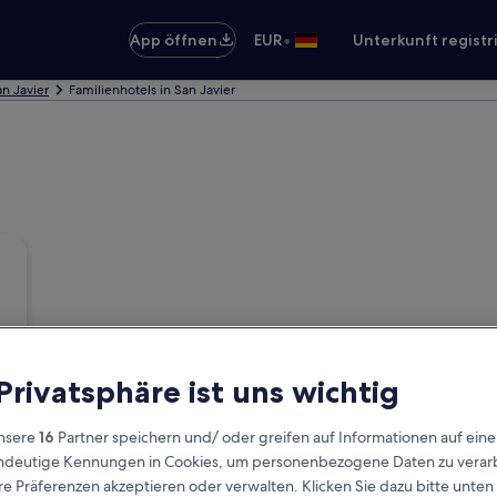
•
App öffnen
EUR
Unterkunft registr
an Javier
Familienhotels in San Javier
 Privatsphäre ist uns wichtig
nsere
16
Partner speichern und/ oder greifen auf Informationen auf ein
eindeutige Kennungen in Cookies, um personenbezogene Daten zu verarb
e Präferenzen akzeptieren oder verwalten. Klicken Sie dazu bitte unten