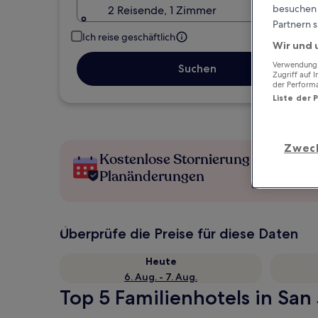
besuchen S
2 Reisende, 1 Zimmer
Partnern s
Ich reise geschäftlich
Wir und 
Verwendung g
Suchen
Zugriff auf 
der Perform
Liste der 
Zwec
Kostenlose Stornierung bei
Planänderungen
Überprüfe die Preise für diese Daten
Heute
6. Aug. - 7. Aug.
Top 5 Familienhotels in San 