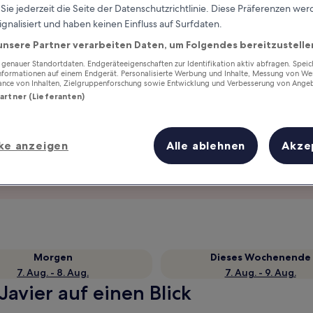
ie jederzeit die Seite der Datenschutzrichtlinie. Diese Präferenzen we
ignalisiert und haben keinen Einfluss auf Surfdaten.
unsere Partner verarbeiten Daten, um Folgendes bereitzustelle
enauer Standortdaten. Endgeräteeigenschaften zur Identifikation aktiv abfragen. Spei
Informationen auf einem Endgerät. Personalisierte Werbung und Inhalte, Messung von We
ance von Inhalten, Zielgruppenforschung sowie Entwicklung und Verbesserung von Ange
Partner (Lieferanten)
ke anzeigen
Alle ablehnen
Akze
Verdiene Prämien für jede
wahrgenommene Übernachtung
Morgen
Dieses Wochenende
7. Aug. - 8. Aug.
7. Aug. - 9. Aug.
Javier auf einen Blick