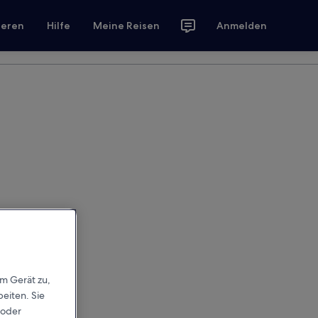
ieren
Hilfe
Meine Reisen
Anmelden
em Gerät zu,
eiten. Sie
 oder