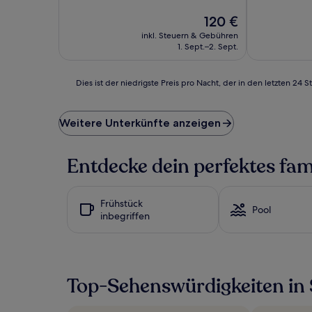
10,
Gut,
Der
120 €
(88
Preis
inkl. Steuern & Gebühren
Bewertungen)
beträgt
1. Sept.–2. Sept.
120 €
Dies
Dies ist der niedrigste Preis pro Nacht, der in den letzten 
ist
der
niedrigste
Weitere Unterkünfte anzeigen
Preis
pro
Nacht,
Entdecke dein perfektes fam
der
in
den
Frühstück
letzten
Pool
inbegriffen
24 Stunden
für
einen
Aufenthalt
mit
Top-Sehenswürdigkeiten in 
1 Übernachtung
von
2 Erwachsenen