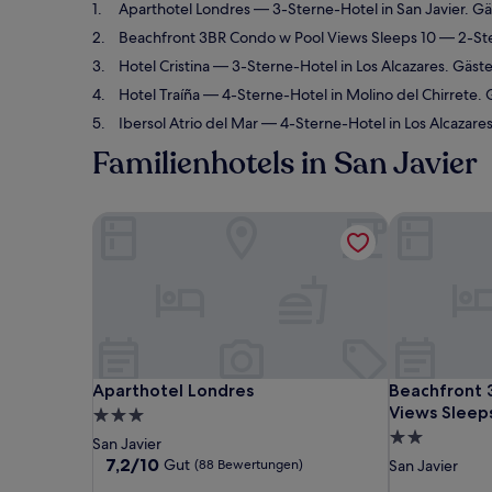
Aparthotel Londres
— 3-Sterne-Hotel in San Javier. G
Beachfront 3BR Condo w Pool Views Sleeps 10
— 2-Ste
Hotel Cristina
— 3-Sterne-Hotel in Los Alcazares. Gäs
Hotel Traíña
— 4-Sterne-Hotel in Molino del Chirrete
Ibersol Atrio del Mar
— 4-Sterne-Hotel in Los Alcazar
Familienhotels in San Javier
Aparthotel Londres
Beachfront 3
Aparthotel Londres
Beachfront 3
Aparthotel Londres
Beachfront 
Views Sleep
3.0-
2.0-
Sterne-
San Javier
Sterne-
Unterkunft
7.2
7,2/10
Gut
(88 Bewertungen)
San Javier
von
Unterkunft