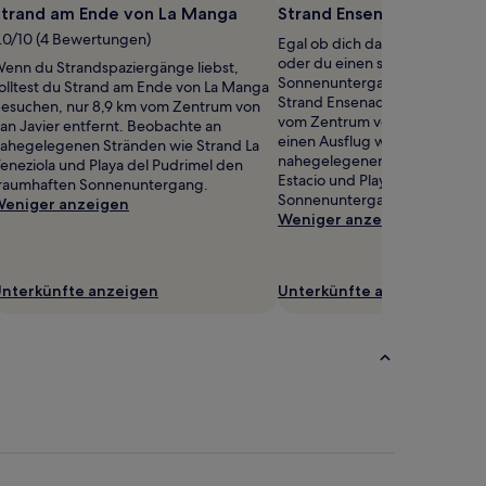
Strand am Ende von La Manga
Strand Ensenada del Espa
.0/10 (4 Bewertungen)
Egal ob dich das Wellenrausche
oder du einen spektakulären
enn du Strandspaziergänge liebst,
Sonnenuntergang sehen möch
olltest du Strand am Ende von La Manga
Strand Ensenada del Esparto ist
esuchen, nur 8,9 km vom Zentrum von
vom Zentrum von San Javier e
an Javier entfernt. Beobachte an
einen Ausflug wert. Beobacht
ahegelegenen Stränden wie Strand La
nahegelegenen Stränden wie 
eneziola und Playa del Pudrimel den
Estacio und Playa Mistral den 
raumhaften Sonnenuntergang.
Sonnenuntergang.
eniger anzeigen
Weniger anzeigen
nterkünfte anzeigen
Unterkünfte anzeigen