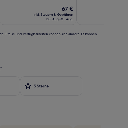
10,
10,
Hervorragend,
Der
Außergewöhnlich,
67 €
(194
Preis
(357
inkl. Steuern & Gebühren
inkl. Steu
Bewertungen)
beträgt
Bewertungen)
30. Aug.–31. Aug.
4.
67 €
rde. Preise und Verfügbarkeiten können sich ändern. Es können
r
5 Sterne