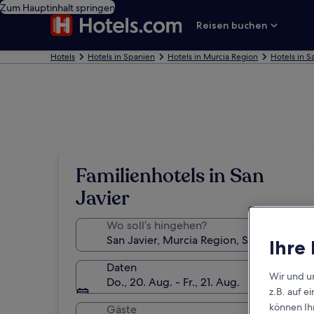
Zum Hauptinhalt springen
Reisen buchen
Hotels
Hotels in Spanien
Hotels in Murcia Region
Hotels in S
Familienhotels in San
Javier
Wo soll’s hingehen?
Ihre
Daten
Wir und u
Do., 20. Aug. - Fr., 21. Aug.
z.B. auf 
können Ihr
Gäste