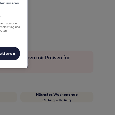
rden unseren
n:
chern von oder
rbeleistung und
boten.
ptieren
Mehr sparen mit Preisen für
Mitglieder
Nächstes Wochenende
14. Aug. - 16. Aug.