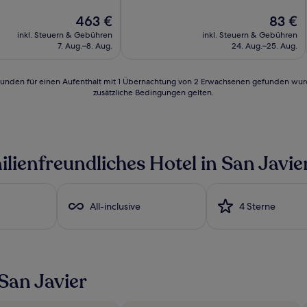
10,
Der
Außergewöhnlich,
Der
463 €
83 €
Preis
(188
Preis
inkl. Steuern & Gebühren
inkl. Steuern & Gebühren
beträgt
Bewertungen)
beträgt
7. Aug.–8. Aug.
24. Aug.–25. Aug.
463 €
83 €
24 Stunden für einen Aufenthalt mit 1 Übernachtung von 2 Erwachsenen gefunden wu
zusätzliche Bedingungen gelten.
ilienfreundliches Hotel in San Javie
All-inclusive
4 Sterne
San Javier