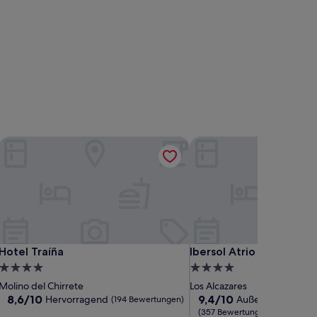
Hotel Traíña
Ibersol Atrio del Mar
Hotel Traíña
Ibersol Atrio del Mar
Hotel Traíña
Ibersol Atrio del Mar
4.0-
4.0-
Sterne-
Sterne-
Molino del Chirrete
Los Alcazares
Unterkunft
Unterkunft
8.6
9.4
8,6/10
9,4/10
Hervorragend
Außergewöhnlich
(194 Bewertungen)
von
von
(357 Bewertungen)