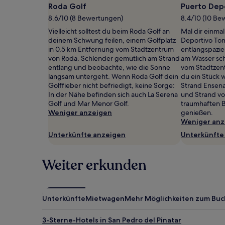
Roda Golf
Puerto Dep
gefunden
wurde.
8.6/10 (8 Bewertungen)
8.4/10 (10 Be
Preise
Vielleicht solltest du beim Roda Golf an
Mal dir einmal
und
deinem Schwung feilen, einem Golfplatz
Deportivo To
Verfügbarkeiten
in 0,5 km Entfernung vom Stadtzentrum
entlangspazier
können
von Roda. Schlender gemütlich am Strand
am Wasser sch
sich
entlang und beobachte, wie die Sonne
vom Stadtzen
ändern.
langsam untergeht. Wenn Roda Golf dein
du ein Stück w
Es
Golffieber nicht befriedigt, keine Sorge:
Strand Ensenad
können
In der Nähe befinden sich auch La Serena
und Strand vo
zusätzliche
Golf und Mar Menor Golf.
traumhaften B
Bedingungen
Weniger anzeigen
genießen.
gelten.
Weniger anz
Unterkünfte anzeigen
Unterkünfte
Weiter erkunden
Unterkünfte
Mietwagen
Mehr Möglichkeiten zum Bu
3-Sterne-Hotels in San Pedro del Pinatar