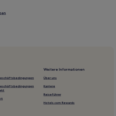
eban
Pasarela Jorge Manrique
Weitere Informationen
Geschäftsbedingungen
Über uns
Geschäftsbedingungen
Karriere
ekt
Reiseführer
it
Hotels.com Rewards