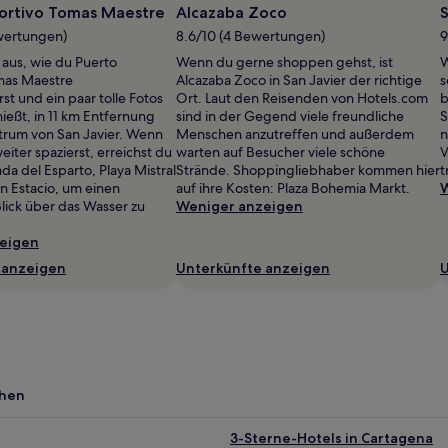
ortivo Tomas Maestre
Alcazaba Zoco
wertungen)
8.6/10 (4 Bewertungen)
9
 aus, wie du Puerto
Wenn du gerne shoppen gehst, ist
W
mas Maestre
Alcazaba Zoco in San Javier der richtige
s
st und ein paar tolle Fotos
Ort. Laut den Reisenden von Hotels.com
b
ießt, in 11 km Entfernung
sind in der Gegend viele freundliche
S
trum von San Javier. Wenn
Menschen anzutreffen und außerdem
n
eiter spazierst, erreichst du
warten auf Besucher viele schöne
V
a del Esparto, Playa Mistral
Strände. Shoppingliebhaber kommen hier
t
n Estacio, um einen
auf ihre Kosten: Plaza Bohemia Markt.
W
lick über das Wasser zu
Weniger anzeigen
eigen
 anzeigen
Unterkünfte anzeigen
U
chen
3-Sterne-Hotels in Cartagena