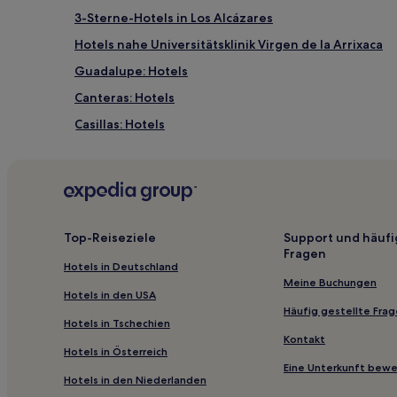
3-Sterne-Hotels in Los Alcázares
Hotels nahe Universitätsklinik Virgen de la Arrixaca
Guadalupe: Hotels
Canteras: Hotels
Casillas: Hotels
Puerto de Mazarron: Hotels
Llano de Brujas: Hotels
Los Dolores: Hotels
Santo Ángel: Hotels
Top-Reiseziele
Support und häufi
Fragen
San Antonio Abad: Hotels
Hotels in Deutschland
Monteagudo: Hotels
Meine Buchungen
Hotels in den USA
La Ñora: Hotels
Häufig gestellte Fra
Hotels in Tschechien
Santiago y Zaraiche: Hotels
Kontakt
Hotels in Österreich
Los Alcázares Hotels
Eine Unterkunft bew
Hotels in den Niederlanden
Jerónimo y Avileses y Balsicas de Arriba: Hotels