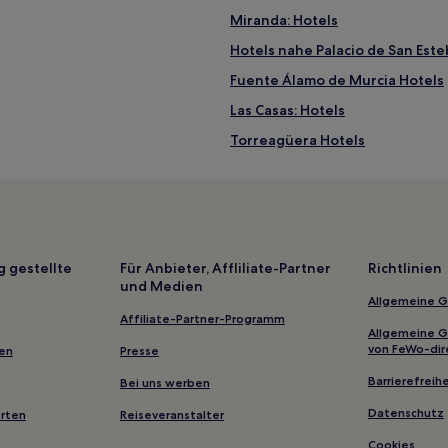
Miranda: Hotels
Hotels nahe Palacio de San Est
Fuente Álamo de Murcia Hotels
Las Casas: Hotels
Torreagüera Hotels
Hotels nahe Puente Calatrava 
Hotels nahe Golf Delux
Los Ramos Hotels
San Ginés: Hotels
g gestellte
Für Anbieter, Affliliate-Partner
Richtlinien
und Medien
Sangonera la Seca: Hotels
Allgemeine 
La Mina: Hotels
Affiliate-Partner-Programm
Allgemeine 
El Palmar: Hotels
von FeWo-dir
gen
Presse
Oriental: Hotels
Barrierefreihe
Bei uns werben
Casa Blanca Hotels
Datenschutz
erten
Reiseveranstalter
Nonduermas: Hotels
Cookies