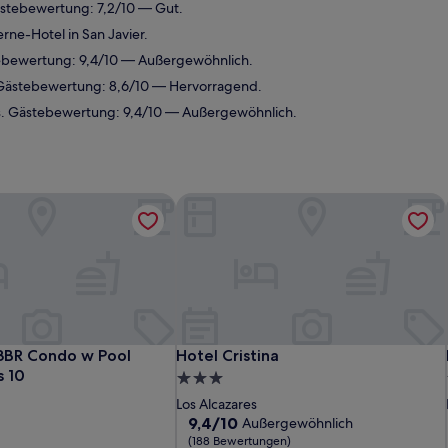
ästebewertung: 7,2/10 — Gut.
rne-Hotel in San Javier.
tebewertung: 9,4/10 — Außergewöhnlich.
. Gästebewertung: 8,6/10 — Hervorragend.
es. Gästebewertung: 9,4/10 — Außergewöhnlich.
BR Condo w Pool Views Sleeps 10
Hotel Cristina
BR Condo w Pool Views Sleeps 10
Hotel Cristina
3BR Condo w Pool
Hotel Cristina
s 10
3.0-
Sterne-
Los Alcazares
Unterkunft
9.4
9,4/10
Außergewöhnlich
von
(188 Bewertungen)