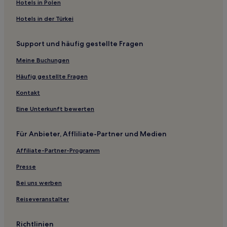
Hotels in Polen
Hotels nahe The Mission Ballroom
Hotels in der Türkei
Southeast: Hotels
Denver Hotels
Support und häufig gestellte Fragen
Mountain View: Hotels
Meine Buchungen
Columbine: Hotels
Häufig gestellte Fragen
Hotels nahe Dinosaur Ridge
Kontakt
Pleasant View: Hotels
Eine Unterkunft bewerten
Meridian: Hotels
Hotels nahe Danny Dietz Memorial
Für Anbieter, Affliliate-Partner und Medien
Acres Green: Hotels
Affiliate-Partner-Programm
2-Sterne-Hotels in West Colorado Springs
Presse
4-Sterne-Hotels in Inverness Business Park
Bei uns werben
3-Sterne-Hotels in Idaho Springs
Reiseveranstalter
3-Sterne-Hotels in Cascade-Chipita Park
4-Sterne-Hotels in Fraser
Richtlinien