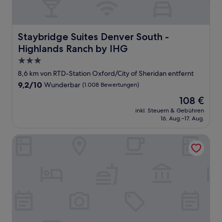
Staybridge Suites Denver South - Highlands Ranch by I
Staybridge Suites Denver South -
Highlands Ranch by IHG
3.0-
Sterne-
8,6 km von RTD-Station Oxford/City of Sheridan entfernt
Unterkunft
9.2
9,2/10
Wunderbar
(1.008 Bewertungen)
von
Der
108 €
10,
Preis
Wunderbar,
inkl. Steuern & Gebühren
beträgt
16. Aug.–17. Aug.
(1.008
108 €
Bewertungen)
Hampton Inn & Suites Denver/Highlands Ranch