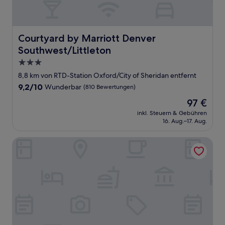
Courtyard by Marriott Denver Southwest/Littleton
Courtyard by Marriott Denver
Southwest/Littleton
3.0-
Sterne-
8,8 km von RTD-Station Oxford/City of Sheridan entfernt
Unterkunft
9.2
9,2/10
Wunderbar
(810 Bewertungen)
von
Der
97 €
10,
Preis
Wunderbar,
inkl. Steuern & Gebühren
beträgt
16. Aug.–17. Aug.
(810
97 €
Bewertungen)
Staybridge Suites Denver South - Highlands Ranch by IHG