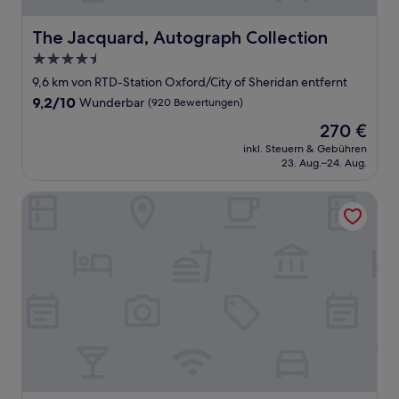
The Jacquard, Autograph Collection
The Jacquard, Autograph Collection
4.5-
Sterne-
9,6 km von RTD-Station Oxford/City of Sheridan entfernt
Unterkunft
9.2
9,2/10
Wunderbar
(920 Bewertungen)
von
Der
270 €
10,
Preis
Wunderbar,
inkl. Steuern & Gebühren
beträgt
23. Aug.–24. Aug.
(920
270 €
Bewertungen)
Home2 Suites by Hilton Denver Highlands Ranch