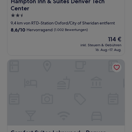
Hampton Inn & Suites Denver Tech Center
Hampton Inn & Suites Denver Tech
Center
2.5-
Sterne-
9,4 km von RTD-Station Oxford/City of Sheridan entfernt
Unterkunft
8.6
8,6/10
Hervorragend
(1.002 Bewertungen)
von
Der
114 €
10,
Preis
Hervorragend,
inkl. Steuern & Gebühren
beträgt
16. Aug.–17. Aug.
(1.002
114 €
Bewertungen)
Comfort Suites Lakewood - Denver
Comfort Suites Lakewood - Denver