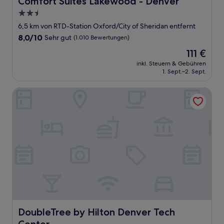
Comfort Suites Lakewood - Denver
2.5-
Sterne-
6,5 km von RTD-Station Oxford/City of Sheridan entfernt
Unterkunft
8.0
8,0/10
Sehr gut
(1.010 Bewertungen)
von
Der
111 €
10,
Preis
Sehr
inkl. Steuern & Gebühren
beträgt
1. Sept.–2. Sept.
gut,
111 €
(1.010
Bewertungen)
DoubleTree by Hilton Denver Tech Center
DoubleTree by Hilton Denver Tech Center
DoubleTree by Hilton Denver Tech