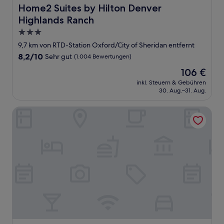
Home2 Suites by Hilton Denver Highlands Ranch
Home2 Suites by Hilton Denver
Highlands Ranch
3.0-
Sterne-
9,7 km von RTD-Station Oxford/City of Sheridan entfernt
Unterkunft
8.2
8,2/10
Sehr gut
(1.004 Bewertungen)
von
Der
106 €
10,
Preis
Sehr
inkl. Steuern & Gebühren
beträgt
30. Aug.–31. Aug.
gut,
106 €
(1.004
Bewertungen)
TownePlace Suites By Marriott Denver Downtown