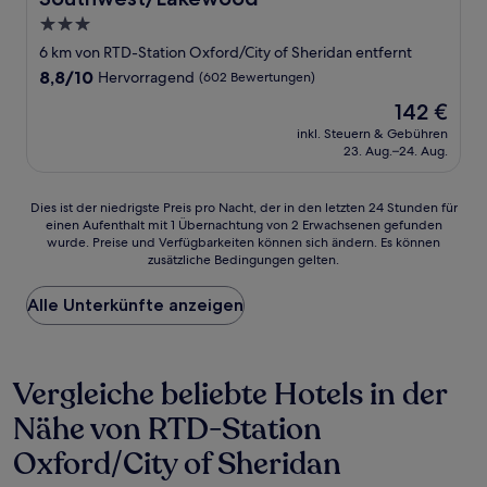
3.0-
Sterne-
6 km von RTD-Station Oxford/City of Sheridan entfernt
Unterkunft
8.8
8,8/10
Hervorragend
(602 Bewertungen)
von
Der
142 €
10,
Preis
Hervorragend,
inkl. Steuern & Gebühren
beträgt
23. Aug.–24. Aug.
(602
142 €
Bewertungen)
Dies
Dies ist der niedrigste Preis pro Nacht, der in den letzten 24 Stunden für
einen Aufenthalt mit 1 Übernachtung von 2 Erwachsenen gefunden
ist
wurde. Preise und Verfügbarkeiten können sich ändern. Es können
der
zusätzliche Bedingungen gelten.
niedrigste
Preis
Alle Unterkünfte anzeigen
pro
Nacht,
der
in
Vergleiche beliebte Hotels in der
den
letzten
Nähe von RTD-Station
24 Stunden
für
Oxford/City of Sheridan
einen
Aufenthalt