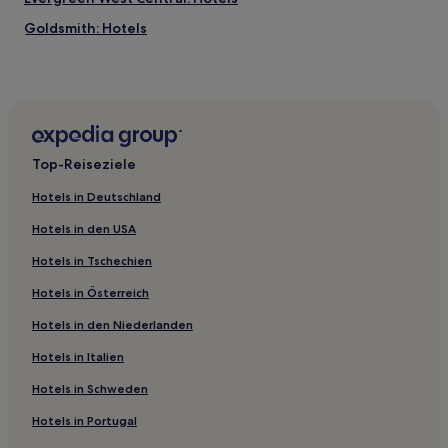
Goldsmith: Hotels
Hotels nahe Colorado Railroad Museum
Roxborough: Hotels
Derby: Hotels
University: Hotels
Top-Reiseziele
Cottonwood: Hotels
Hotels in Deutschland
Hotels nahe Ogden Theater
Hotels in den USA
Highlands Ranch: Hotels
Hotels in Tschechien
Hotels nahe Wings Over the Rockies Air and Space
Museum
Hotels in Österreich
West Pleasant View: Hotels
Hotels in den Niederlanden
Castle Pines Village: Hotels
Hotels in Italien
Southglenn: Hotels
Hotels in Schweden
Hotels nahe Centennial
Hotels in Portugal
Hotels nahe RTD-Station 29th & Welton