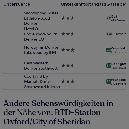
mit
Unterkünfte
Unterkunftsstandard
Gästebew
1 Übernachtung
Woodspring Suites
von
Gut
Littleton-South
2.5-
7.2
2 Erwachsenen
493 Bewertu
Denver
Sterne-
gefunden
Unterkunft
Hotel O
wurde.
Englewood-South
2.5-
5.0
108 Bewertu
Preise
Denver CO
Sterne-
und
Unterkunft
Verfügbarkeiten
Holiday Inn Denver
Wunderba
3.0-
können
9.0
Lakewood by IHG
1.013 Bewert
Sterne-
sich
Unterkunft
ändern.
Best Western
Sehr gut
2.5-
Es
8.4
Denver Southwest
1.011 Bewert
Sterne-
können
Unterkunft
zusätzliche
Courtyard by
Wunderba
Bedingungen
Marriott Denver
3.0-
9.2
810 Bewertu
gelten.
Southwest/Littleton
Sterne-
Unterkunft
Andere Sehenswürdigkeiten in
der Nähe von: RTD-Station
Oxford/City of Sheridan