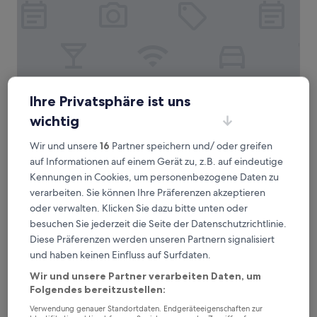
Hotel O Englewood-South Denver CO
Hotel O Englewood-South Denver CO
Ihre Privatsphäre ist uns
2.5-
wichtig
Sterne-
Jackson Heights, 1,6 km von RTD-Station Oxford/City of
Unterkunft
Sheridan entfernt
Wir und unsere
16
Partner speichern und/ oder greifen
5.0
5,0/10
(108 Bewertungen)
auf Informationen auf einem Gerät zu, z.B. auf eindeutige
von
Kennungen in Cookies, um personenbezogene Daten zu
Der
54 €
10,
verarbeiten. Sie können Ihre Präferenzen akzeptieren
Preis
(108
inkl. Steuern & Gebühren
beträgt
oder verwalten. Klicken Sie dazu bitte unten oder
12. Aug.–13. Aug.
Bewertungen)
54 €
besuchen Sie jederzeit die Seite der Datenschutzrichtlinie.
Holiday Inn Denver Lakewood by IHG
Diese Präferenzen werden unseren Partnern signalisiert
und haben keinen Einfluss auf Surfdaten.
Wir und unsere Partner verarbeiten Daten, um
Folgendes bereitzustellen:
Verwendung genauer Standortdaten. Endgeräteeigenschaften zur