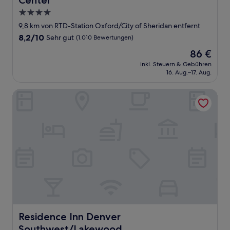
Center
4.0-
Sterne-
9,8 km von RTD-Station Oxford/City of Sheridan entfernt
Unterkunft
8.2
8,2/10
Sehr gut
(1.010 Bewertungen)
von
Der
86 €
10,
Preis
Sehr
inkl. Steuern & Gebühren
beträgt
16. Aug.–17. Aug.
gut,
86 €
(1.010
Bewertungen)
Residence Inn Denver Southwest/Lakewood
Residence Inn Denver Southwest/Lakewood
Residence Inn Denver
Southwest/Lakewood