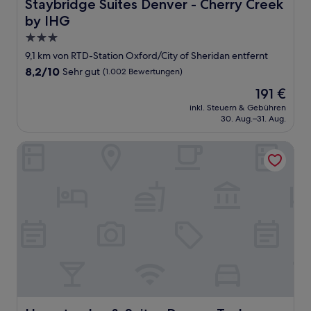
Staybridge Suites Denver - Cherry Creek by IHG
Staybridge Suites Denver - Cherry Creek
by IHG
3.0-
Sterne-
9,1 km von RTD-Station Oxford/City of Sheridan entfernt
Unterkunft
8.2
8,2/10
Sehr gut
(1.002 Bewertungen)
von
Der
191 €
10,
Preis
Sehr
inkl. Steuern & Gebühren
beträgt
30. Aug.–31. Aug.
gut,
191 €
(1.002
Bewertungen)
Hampton Inn & Suites Denver Tech Center