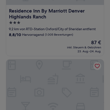
Residence Inn By Marriott Denver Highlands Ranch
Residence Inn By Marriott Denver
Highlands Ranch
3.0-
Sterne-
9,2 km von RTD-Station Oxford/City of Sheridan entfernt
Unterkunft
8.8
8,8/10
Hervorragend
(1.005 Bewertungen)
von
Der
87 €
10,
Preis
Hervorragend,
inkl. Steuern & Gebühren
beträgt
23. Aug.–24. Aug.
(1.005
87 €
Bewertungen)
The Jacquard, Autograph Collection