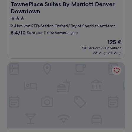
TownePlace Suites By Marriott Denver Downtown
TownePlace Suites By Marriott Denver
Downtown
3.0-
Sterne-
9,4 km von RTD-Station Oxford/City of Sheridan entfernt
Unterkunft
8.4
8,4/10
Sehr gut
(1.002 Bewertungen)
von
Der
125 €
10,
Preis
Sehr
inkl. Steuern & Gebühren
beträgt
23. Aug.–24. Aug.
gut,
125 €
(1.002
Bewertungen)
Spark by Hilton Lakewood Denver Southwest