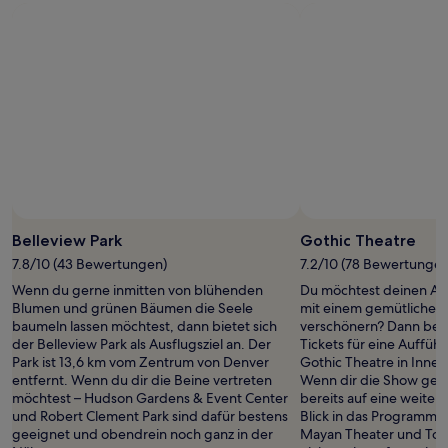
Foto von Dan Rose
Öffentliches
Foto
Belleview Park
Gothic Theatre
von
7.8/10 (43 Bewertungen)
7.2/10 (78 Bewertungen
Dan
Wenn du gerne inmitten von blühenden
Du möchtest deinen Auf
Rose
Blumen und grünen Bäumen die Seele
mit einem gemütlichen
baumeln lassen möchtest, dann bietet sich
verschönern? Dann beso
der Belleview Park als Ausflugsziel an. Der
Tickets für eine Aufführ
Park ist 13,6 km vom Zentrum von Denver
Gothic Theatre in Inne
entfernt. Wenn du dir die Beine vertreten
Wenn dir die Show gefa
möchtest – Hudson Gardens & Event Center
bereits auf eine weitere
und Robert Clement Park sind dafür bestens
Blick in das Programm vo
geeignet und obendrein noch ganz in der
Mayan Theater und Town