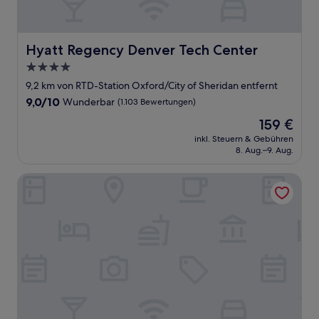
Hyatt Regency Denver Tech Center
Hyatt Regency Denver Tech Center
4.0-
Sterne-
9,2 km von RTD-Station Oxford/City of Sheridan entfernt
Unterkunft
9.0
9,0/10
Wunderbar
(1.103 Bewertungen)
von
Der
159 €
10,
Preis
Wunderbar,
inkl. Steuern & Gebühren
beträgt
8. Aug.–9. Aug.
(1.103
159 €
Bewertungen)
Residence Inn By Marriott Denver Highlands Ranch