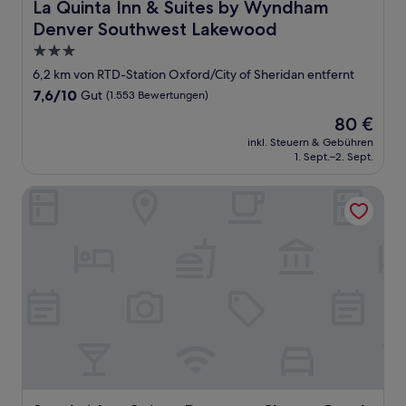
La Quinta Inn & Suites by Wyndham Denver Southwest 
La Quinta Inn & Suites by Wyndham
Denver Southwest Lakewood
3.0-
Sterne-
6,2 km von RTD-Station Oxford/City of Sheridan entfernt
Unterkunft
7.6
7,6/10
Gut
(1.553 Bewertungen)
von
Der
80 €
10,
Preis
Gut,
inkl. Steuern & Gebühren
beträgt
1. Sept.–2. Sept.
(1.553
80 €
Bewertungen)
Staybridge Suites Denver - Cherry Creek by IHG