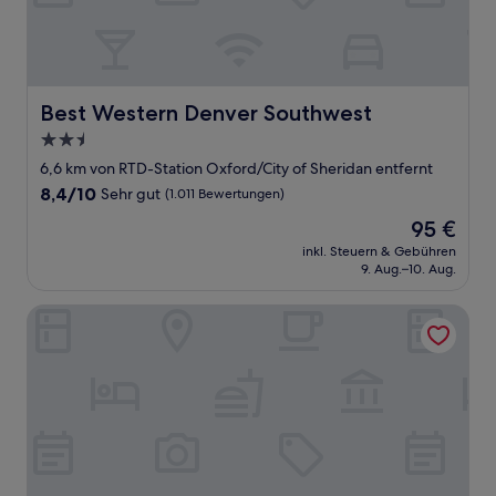
Best Western Denver Southwest
Best Western Denver Southwest
2.5-
Sterne-
6,6 km von RTD-Station Oxford/City of Sheridan entfernt
Unterkunft
8.4
8,4/10
Sehr gut
(1.011 Bewertungen)
von
Der
95 €
10,
Preis
Sehr
inkl. Steuern & Gebühren
beträgt
9. Aug.–10. Aug.
gut,
95 €
(1.011
Bewertungen)
Courtyard by Marriott Denver Southwest/Littleton