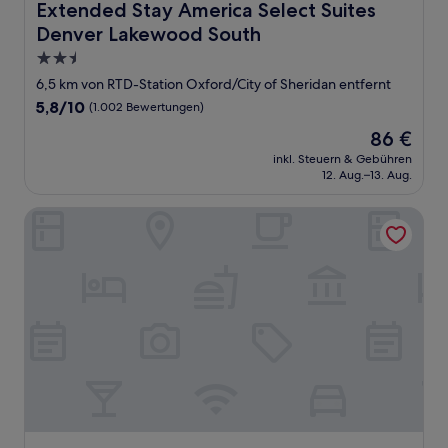
Extended Stay America Select Suites Denver Lakewood 
Extended Stay America Select Suites
Denver Lakewood South
2.5-
Sterne-
6,5 km von RTD-Station Oxford/City of Sheridan entfernt
Unterkunft
5.8
5,8/10
(1.002 Bewertungen)
von
Der
86 €
10,
Preis
(1.002
inkl. Steuern & Gebühren
beträgt
12. Aug.–13. Aug.
Bewertungen)
86 €
La Quinta Inn & Suites by Wyndham Denver Southwest La