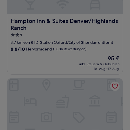
Hampton Inn & Suites Denver/Highlands Ranch
Hampton Inn & Suites Denver/Highlands
Ranch
2.5-
Sterne-
8,7 km von RTD-Station Oxford/City of Sheridan entfernt
Unterkunft
8.8
8,8/10
Hervorragend
(1.006 Bewertungen)
von
Der
95 €
10,
Preis
Hervorragend,
inkl. Steuern & Gebühren
beträgt
16. Aug.–17. Aug.
(1.006
95 €
Bewertungen)
Hyatt Regency Denver Tech Center