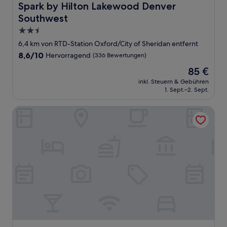
Spark by Hilton Lakewood Denver Southwest
Spark by Hilton Lakewood Denver
Southwest
2.5-
Sterne-
6,4 km von RTD-Station Oxford/City of Sheridan entfernt
Unterkunft
8.6
8,6/10
Hervorragend
(336 Bewertungen)
von
Der
85 €
10,
Preis
Hervorragend,
inkl. Steuern & Gebühren
beträgt
1. Sept.–2. Sept.
(336
85 €
Bewertungen)
Extended Stay America Select Suites Denver Lakewood So