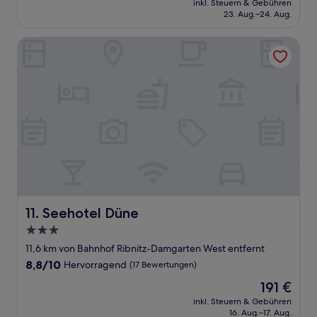
Wunderbar,
inkl. Steuern & Gebühren
beträgt
23. Aug.–24. Aug.
(58
378 €
Bewertungen)
Seehotel Düne
Seehotel Düne
11. Seehotel Düne
3.0-
Sterne-
11,6 km von Bahnhof Ribnitz-Damgarten West entfernt
Unterkunft
8.8
8,8/10
Hervorragend
(17 Bewertungen)
von
Der
191 €
10,
Preis
Hervorragend,
inkl. Steuern & Gebühren
beträgt
16. Aug.–17. Aug.
(17