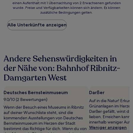
einen Aufenthalt mit 1 Übernachtung von 2 Erwachsenen gefunden
ist
wurde. Preise und Verfügbarkeiten können sich ändern. Es können
der
zusätzliche Bedingungen gelten.
niedrigste
Preis
Alle Unterkünfte anzeigen
pro
Nacht,
der
in
den
letzten
Andere Sehenswürdigkeiten in
24 Stunden
für
der Nähe von: Bahnhof Ribnitz-
einen
Aufenthalt
Damgarten West
mit
1 Übernachtung
von
Deutsches Bernsteinmuseum
Darßer
2 Erwachsenen
9.0/10 (2 Bewertungen)
gefunden
Auf in die Natur! Erkun
wurde.
Grünanlagen im Herzen 
Wenn der Besuch eines Museums in Ribnitz
Preise
Darßer gefällt, wirst d
auf deiner Wunschliste steht, sind die
und
lieben. Erreichen kanns
kommenden Ausstellungen von Deutsches
Verfügbarkeiten
innerhalb weniger Aut
Bernsteinmuseum im Herzen der Stadt
können
Weniger anzeigen
bestimmt das Richtige für dich. Wenn du von
sich