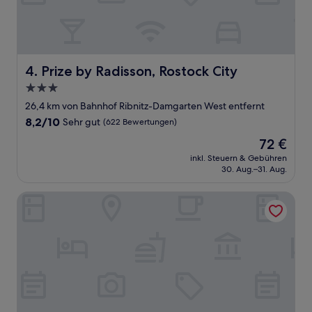
Prize by Radisson, Rostock City
4. Prize by Radisson, Rostock City
3.0-
Sterne-
26,4 km von Bahnhof Ribnitz-Damgarten West entfernt
Unterkunft
8.2
8,2/10
Sehr gut
(622 Bewertungen)
von
Der
72 €
10,
Preis
Sehr
inkl. Steuern & Gebühren
beträgt
30. Aug.–31. Aug.
gut,
72 €
(622
Bewertungen)
Ferienwohnungen Dünenmeer