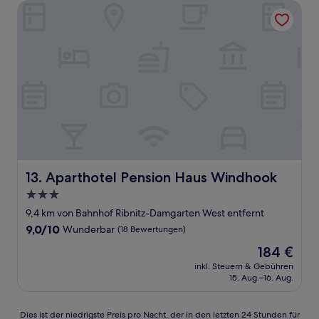
Aparthotel Pension Haus Windhook
Aparthotel Pension Haus Windhook
13. Aparthotel Pension Haus Windhook
3.0-
Sterne-
9,4 km von Bahnhof Ribnitz-Damgarten West entfernt
Unterkunft
9.0
9,0/10
Wunderbar
(18 Bewertungen)
von
Der
184 €
10,
Preis
Wunderbar,
inkl. Steuern & Gebühren
beträgt
15. Aug.–16. Aug.
(18
184 €
Bewertungen)
Dies
Dies ist der niedrigste Preis pro Nacht, der in den letzten 24 Stunden für