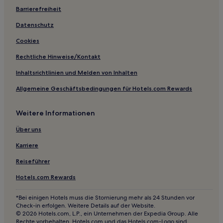
Haustierfreundliche in Güstrow
Barrierefreiheit
Familien in Güstrow
Datenschutz
Hotels mit Parkplatz in Stadtmitte
Cookies
Haustierfreundliche in Stadtmitte
Rechtliche Hinweise/Kontakt
Haustierfreundliche in Dierhagen Dorf
Inhaltsrichtlinien und Melden von Inhalten
Hotels mit Pool in Dierhagen Dorf
Allgemeine Geschäftsbedingungen für Hotels.com Rewards
Hotels mit Küchenzeile in Dierhagen Dorf
Weitere Informationen
Strand in Dierhagen Dorf
Familien in Ortsamt 5
Über uns
Haustierfreundliche in Langendamm
Karriere
Haustierfreundliche in Altstadt Stralsund
Reiseführer
Familien in Altstadt Stralsund
Hotels.com Rewards
Hotels mit Küchenzeile in Zingst
*Bei einigen Hotels muss die Stornierung mehr als 24 Stunden vor
Haustierfreundliche in Zingst
Check-in erfolgen. Weitere Details auf der Website.
© 2026 Hotels.com, L.P., ein Unternehmen der Expedia Group. Alle
Familien in Zingst
Rechte vorbehalten. Hotels.com und das Hotels.com-Logo sind