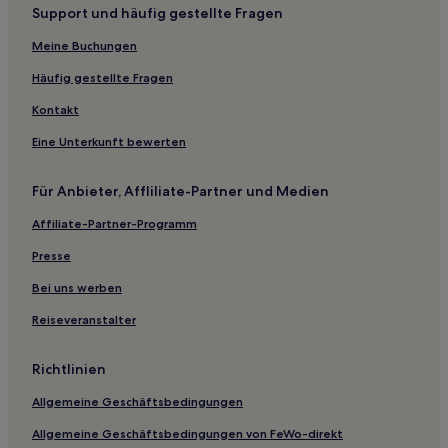
Support und häufig gestellte Fragen
Familien in Landkreis Rostock
Hotels mit Küchenzeile in Landkreis Rostock
Meine Buchungen
Business in Ostseebad Kühlungsborn
Häufig gestellte Fragen
Familien in Ostseebad Kühlungsborn
Kontakt
Hotels mit Küchenzeile in Ostseebad Kühlungsborn
Eine Unterkunft bewerten
Familien in Nienhagen
Für Anbieter, Affliliate-Partner und Medien
Hotels mit Parkplatz in Darß-Zingster Boddenkette
Affiliate-Partner-Programm
Haustierfreundliche in Darß-Zingster Boddenkette
Hotels mit Parkplatz in Darß
Presse
Familien in Stralsund
Bei uns werben
Familien in Ostseebad Dierhagen
Reiseveranstalter
Hotels mit Wellnessbereich in Ostseebad Dierhagen
Richtlinien
Hotels mit Küchenzeile in Ostseebad Dierhagen
Allgemeine Geschäftsbedingungen
Haustierfreundliche in Ostseebad Dierhagen
Allgemeine Geschäftsbedingungen von FeWo-direkt
Familien in Kühlungsborn