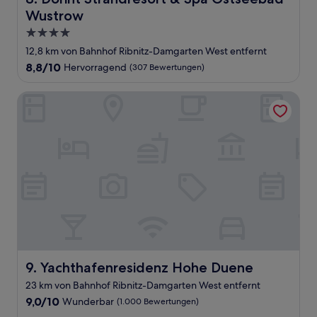
Wustrow
4.0-
Sterne-
12,8 km von Bahnhof Ribnitz-Damgarten West entfernt
Unterkunft
8.8
8,8/10
Hervorragend
(307 Bewertungen)
von
10,
Yachthafenresidenz Hohe Duene
Hervorragend,
(307
Bewertungen)
Yachthafenresidenz Hohe Duene
9. Yachthafenresidenz Hohe Duene
23 km von Bahnhof Ribnitz-Damgarten West entfernt
9.0
9,0/10
Wunderbar
(1.000 Bewertungen)
von