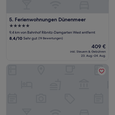
Ferienwohnungen Dünenmeer
5. Ferienwohnungen Dünenmeer
5.0-
Sterne-
9,4 km von Bahnhof Ribnitz-Damgarten West entfernt
Unterkunft
8.4
8,4/10
Sehr gut
(19 Bewertungen)
von
Der
409 €
10,
Preis
Sehr
inkl. Steuern & Gebühren
beträgt
23. Aug.–24. Aug.
gut,
409 €
(19
Bewertungen)
Ferienwohnungen Fischland