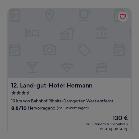
191 €
Bewertungen)
Land-gut-Hotel Hermann
Land-gut-Hotel Hermann
12. Land-gut-Hotel Hermann
3.5-
Sterne-
19 km von Bahnhof Ribnitz-Damgarten West entfernt
Unterkunft
8.8
8,8/10
Hervorragend
(261 Bewertungen)
von
Der
130 €
10,
Preis
Hervorragend,
inkl. Steuern & Gebühren
beträgt
12. Aug.–13. Aug.
(261
130 €
Bewertungen)