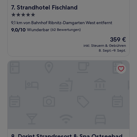
Strandhotel Fischland
7. Strandhotel Fischland
5.0-
Sterne-
9,1 km von Bahnhof Ribnitz-Damgarten West entfernt
Unterkunft
9.0
9,0/10
Wunderbar
(62 Bewertungen)
von
Der
359 €
10,
Preis
Wunderbar,
inkl. Steuern & Gebühren
beträgt
8. Sept.–9. Sept.
(62
359 €
Bewertungen)
Dorint Strandresort & Spa Ostseebad Wustrow
Dorint Strandresort & Spa Ostseebad Wustrow
8. Dorint Strandresort & Spa Ostseebad