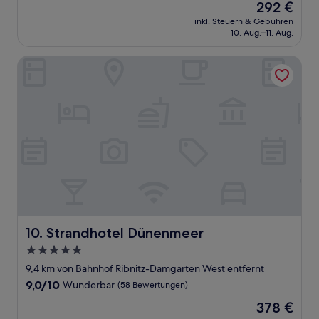
Der
292 €
10,
Preis
Wunderbar,
inkl. Steuern & Gebühren
beträgt
10. Aug.–11. Aug.
(1.000
292 €
Bewertungen)
Strandhotel Dünenmeer
Strandhotel Dünenmeer
10. Strandhotel Dünenmeer
5.0-
Sterne-
9,4 km von Bahnhof Ribnitz-Damgarten West entfernt
Unterkunft
9.0
9,0/10
Wunderbar
(58 Bewertungen)
von
Der
378 €
10,
Preis