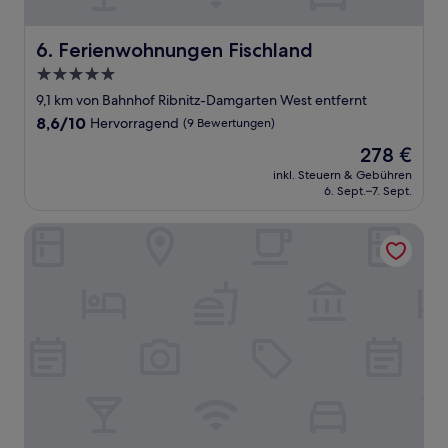
Ferienwohnungen Fischland
6. Ferienwohnungen Fischland
5.0-
Sterne-
9,1 km von Bahnhof Ribnitz-Damgarten West entfernt
Unterkunft
8.6
8,6/10
Hervorragend
(9 Bewertungen)
von
Der
278 €
10,
Preis
Hervorragend,
inkl. Steuern & Gebühren
beträgt
6. Sept.–7. Sept.
(9
278 €
Bewertungen)
Strandhotel Fischland