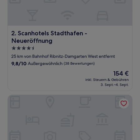
Scanhotels Stadthafen - Neueröffnung
2. Scanhotels Stadthafen -
Neueröffnung
4.5-
Sterne-
25 km von Bahnhof Ribnitz-Damgarten West entfernt
Unterkunft
9.8
9,8/10
Außergewöhnlich
(38 Bewertungen)
von
Der
154 €
10,
Preis
Außergewöhnlich,
inkl. Steuern & Gebühren
beträgt
3. Sept.–4. Sept.
(38
154 €
Bewertungen)
IFA Graal-Müritz Hotel, Spa & Tagungen