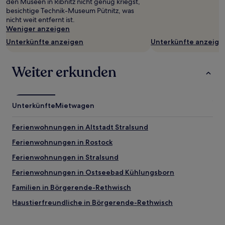
den Museen in Ribnitz nicht genug kriegst,
ändern.
besichtige Technik-Museum Pütnitz, was
Es
nicht weit entfernt ist.
können
Weniger anzeigen
zusätzliche
Unterkünfte anzeigen
Unterkünfte anzeige
Bedingungen
gelten.
Weiter erkunden
Unterkünfte
Mietwagen
Ferienwohnungen in Altstadt Stralsund
Ferienwohnungen in Rostock
Ferienwohnungen in Stralsund
Ferienwohnungen in Ostseebad Kühlungsborn
Familien in Börgerende-Rethwisch
Haustierfreundliche in Börgerende-Rethwisch
Hotels mit Parkplatz in Ostseebad Ahrenshoop