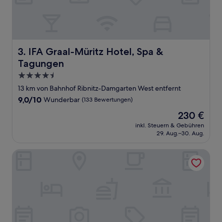
IFA Graal-Müritz Hotel, Spa & Tagungen
3. IFA Graal-Müritz Hotel, Spa &
Tagungen
4.5-
Sterne-
13 km von Bahnhof Ribnitz-Damgarten West entfernt
Unterkunft
9.0
9,0/10
Wunderbar
(133 Bewertungen)
von
Der
230 €
10,
Preis
Wunderbar,
inkl. Steuern & Gebühren
beträgt
29. Aug.–30. Aug.
(133
230 €
Bewertungen)
Prize by Radisson, Rostock City