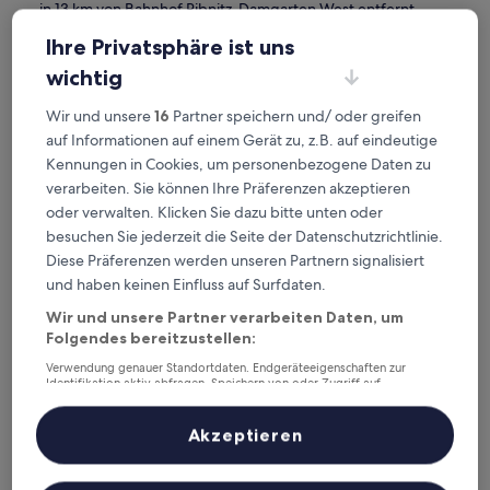
in 13 km von Bahnhof Ribnitz-Damgarten West entfernt.
Gästebewertung: 9,0/10 — Wunderbar.
Ihre Privatsphäre ist uns
4. Prize by Radisson, Rostock City
— 3-Sterne-Hotel in 26,4 km
wichtig
von Bahnhof Ribnitz-Damgarten West entfernt.
Gästebewertung: 8,2/10 — Sehr gut.
Wir und unsere
16
Partner speichern und/ oder greifen
5. Ferienwohnungen Dünenmeer
— 5-Sterne-Hotel in 9,4 km
auf Informationen auf einem Gerät zu, z.B. auf eindeutige
von Bahnhof Ribnitz-Damgarten West entfernt.
Kennungen in Cookies, um personenbezogene Daten zu
Gästebewertung: 8,4/10 — Sehr gut.
verarbeiten. Sie können Ihre Präferenzen akzeptieren
Empfohlene Unterkünfte
Preis (aufsteigend)
Ent
oder verwalten. Klicken Sie dazu bitte unten oder
Deine Ausgangsbasis nahe
besuchen Sie jederzeit die Seite der Datenschutzrichtlinie.
Diese Präferenzen werden unseren Partnern signalisiert
Bahnhof Ribnitz-Damgarten
und haben keinen Einfluss auf Surfdaten.
West
Wir und unsere Partner verarbeiten Daten, um
Folgendes bereitzustellen:
Verwendung genauer Standortdaten. Endgeräteeigenschaften zur
ScanHotels City
Identifikation aktiv abfragen. Speichern von oder Zugriff auf
Informationen auf einem Endgerät. Personalisierte Werbung und
Inhalte, Messung von Werbeleistung und der Performance von Inhalten,
Zielgruppenforschung sowie Entwicklung und Verbesserung von
Akzeptieren
Angeboten.
Liste der Partner (Lieferanten)