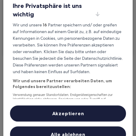
Sa., 22. Aug. - So., 23. Aug.
Ihre Privatsphäre ist uns
wichtig
Gäste
2 Reisende, 1 Zimmer
Wir und unsere
16
Partner speichern und/ oder greifen
auf Informationen auf einem Gerät zu, z.B. auf eindeutige
Ich reise geschäftlich
Kennungen in Cookies, um personenbezogene Daten zu
verarbeiten. Sie können Ihre Präferenzen akzeptieren
Suchen
oder verwalten. Klicken Sie dazu bitte unten oder
besuchen Sie jederzeit die Seite der Datenschutzrichtlinie.
Diese Präferenzen werden unseren Partnern signalisiert
Kostenlose Stornierung bei
und haben keinen Einfluss auf Surfdaten.
Planänderungen
Wir und unsere Partner verarbeiten Daten, um
Folgendes bereitzustellen:
Verdiene Prämien für jede
Verwendung genauer Standortdaten. Endgeräteeigenschaften zur
wahrgenommene Übernachtung
Identifikation aktiv abfragen. Speichern von oder Zugriff auf
Informationen auf einem Endgerät. Personalisierte Werbung und
Inhalte, Messung von Werbeleistung und der Performance von Inhalten,
Zielgruppenforschung sowie Entwicklung und Verbesserung von
Akzeptieren
Mehr sparen mit Preisen für Mitglieder
Angeboten.
Liste der Partner (Lieferanten)
Alle ablehnen