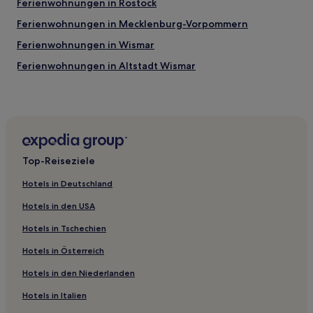
Ferienwohnungen in Rostock
Ferienwohnungen in Mecklenburg-Vorpommern
Ferienwohnungen in Wismar
Ferienwohnungen in Altstadt Wismar
Ferienwohnungen in Ostseebad Kühlungsborn
Haustierfreundliche in Börgerende-Rethwisch
Familien in Börgerende-Rethwisch
Familien in Börgerende
Top-Reiseziele
Familien in Ortsamt 1
Hotels in Deutschland
Golf in Ortsamt 1
Hotels in den USA
Familien in Rerik
Hotels in Tschechien
Haustierfreundliche in Rerik
Hotels in Österreich
Hotels mit inbegriffenem Frühstück in Mecklenburg-
Vorpommern
Hotels in den Niederlanden
Hotels mit Parkplatz in Mecklenburg-Vorpommern
Hotels in Italien
Strand in Mecklenburg-Vorpommern