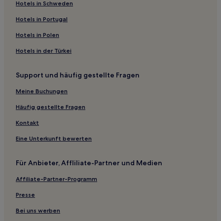
Hotels in Schweden
Hotels mit Pool in Mecklenburg-Vorpommern
Hotels in Portugal
Familien in Mecklenburg-Vorpommern
Hotels in Polen
Haustierfreundliche in Dobbin-Linstow
Hotels in der Türkei
Familien in Wismar
Hotels mit Parkplatz in Alt Schwerin
Support und häufig gestellte Fragen
Hotels mit inbegriffenem Frühstück in Rostock
Meine Buchungen
Familien in Rostock
Häufig gestellte Fragen
Hotels mit Parkplatz in Kühlungsborn Ost
Kontakt
Haustierfreundliche in Kühlungsborn Ost
Eine Unterkunft bewerten
Familien in Kühlungsborn Ost
Hotels mit Küchenzeile in Kühlungsborn Ost
Für Anbieter, Affliliate-Partner und Medien
Haustierfreundliche in Altstadt Wismar
Affiliate-Partner-Programm
Hotels mit Parkplatz in Wendorf
Presse
Hotels mit Wellnessbereich in Seepromenade
Bei uns werben
Haustierfreundliche in Landkreis Rostock