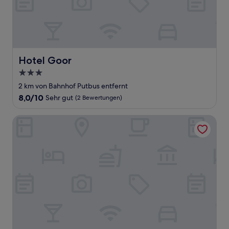
Hotel Goor
Hotel Goor
3.0-
Sterne-
2 km von Bahnhof Putbus entfernt
Unterkunft
8.0
8,0/10
Sehr gut
(2 Bewertungen)
von
10,
Grand Hotel Binz
Sehr
gut,
(2
Bewertungen)