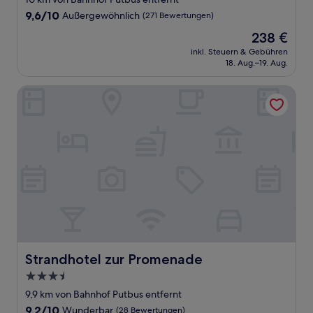
9.6
9,6/10
Außergewöhnlich
(271 Bewertungen)
von
Der
238 €
10,
Preis
Außergewöhnlich,
inkl. Steuern & Gebühren
beträgt
18. Aug.–19. Aug.
(271
238 €
Bewertungen)
Strandhotel zur Promenade
Strandhotel zur Promenade
Strandhotel zur Promenade
3.5-
Sterne-
9,9 km von Bahnhof Putbus entfernt
Unterkunft
9.2
9,2/10
Wunderbar
(28 Bewertungen)