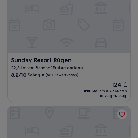
Sunday Resort Rügen
Sunday Resort Rügen
22,5 km von Bahnhof Putbus entfernt
8.2
8,2/10
Sehr gut
(624 Bewertungen)
von
Der
124 €
10,
Preis
Sehr
inkl. Steuern & Gebühren
beträgt
16. Aug.–17. Aug.
gut,
124 €
(624
Bewertungen)
Hotel Vier Jahreszeiten Binz