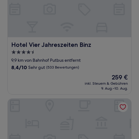
Hotel Vier Jahreszeiten Binz
Hotel Vier Jahreszeiten Binz
4.5-
Sterne-
9,9 km von Bahnhof Putbus entfernt
Unterkunft
8.4
8,4/10
Sehr gut
(533 Bewertungen)
von
Der
259 €
10,
Preis
Sehr
inkl. Steuern & Gebühren
beträgt
9. Aug.–10. Aug.
gut,
259 €
(533
Bewertungen)
Hotel Goor