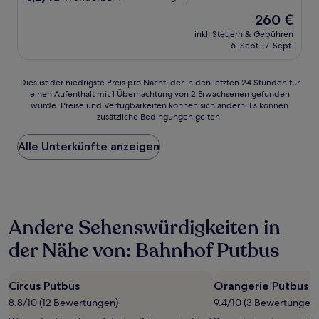
von
Der
260 €
10,
Preis
Wunderbar,
inkl. Steuern & Gebühren
beträgt
6. Sept.–7. Sept.
(28
260 €
Bewertungen)
Dies
Dies ist der niedrigste Preis pro Nacht, der in den letzten 24 Stunden für
einen Aufenthalt mit 1 Übernachtung von 2 Erwachsenen gefunden
ist
wurde. Preise und Verfügbarkeiten können sich ändern. Es können
der
zusätzliche Bedingungen gelten.
niedrigste
Preis
Alle Unterkünfte anzeigen
pro
Nacht,
der
in
den
letzten
Andere Sehenswürdigkeiten in
24 Stunden
für
der Nähe von: Bahnhof Putbus
einen
Aufenthalt
mit
Circus Putbus
Orangerie Putbus
1 Übernachtung
von
8.8/10 (12 Bewertungen)
9.4/10 (3 Bewertungen)
2 Erwachsenen