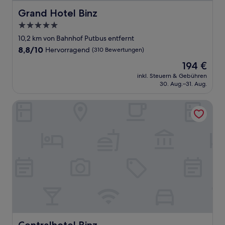
Grand Hotel Binz
Grand Hotel Binz
5.0-
Sterne-
10,2 km von Bahnhof Putbus entfernt
Unterkunft
8.8
8,8/10
Hervorragend
(310 Bewertungen)
von
Der
194 €
10,
Preis
Hervorragend,
inkl. Steuern & Gebühren
beträgt
30. Aug.–31. Aug.
(310
194 €
Bewertungen)
Centralhotel Binz
Centralhotel Binz