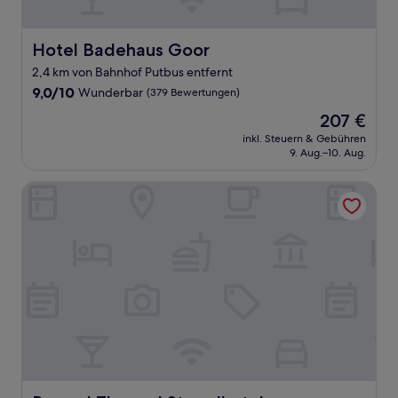
Hotel Badehaus Goor
Hotel Badehaus Goor
2,4 km von Bahnhof Putbus entfernt
9.0
9,0/10
Wunderbar
(379 Bewertungen)
von
Der
207 €
10,
Preis
Wunderbar,
inkl. Steuern & Gebühren
beträgt
9. Aug.–10. Aug.
(379
207 €
Bewertungen)
Rugard Thermal Strandhotel