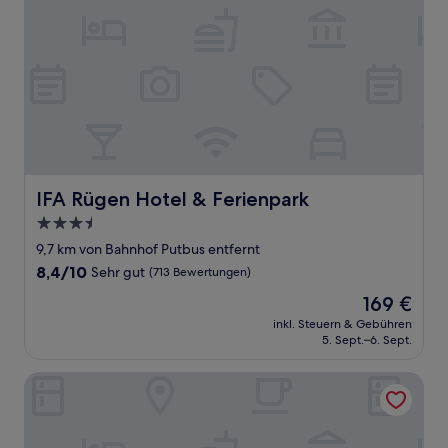
Bewertungen)
IFA Rügen Hotel & Ferienpark
IFA Rügen Hotel & Ferienpark
3.5-
Sterne-
9,7 km von Bahnhof Putbus entfernt
Unterkunft
8.4
8,4/10
Sehr gut
(713 Bewertungen)
von
Der
169 €
10,
Preis
Sehr
inkl. Steuern & Gebühren
beträgt
5. Sept.–6. Sept.
gut,
169 €
(713
Bewertungen)
Im-Jaich Wasserferienwelt