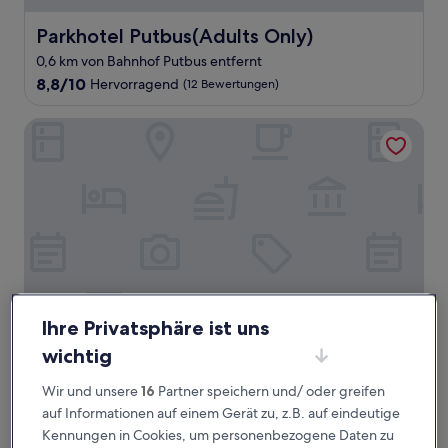
Parkhotel Putbus(Adults Only)
Parkhotel Putbus(Adults Only)
0,6 km von Bahnhof Putbus entfernt
8.8
8,8/10
Hervorragend
(12 Bewertungen)
von
10,
Hafenhotel zu Putbus
Hervorragend,
(12
Bewertungen)
Ihre Privatsphäre ist uns
wichtig
Hafenhotel zu Putbus
Hafenhotel zu Putbus
Wir und unsere
16
Partner speichern und/ oder greifen
2 km von Bahnhof Putbus entfernt
auf Informationen auf einem Gerät zu, z.B. auf eindeutige
10.0
10/10
Außergewöhnlich
(4 Bewertungen)
von
Kennungen in Cookies, um personenbezogene Daten zu
Der
157 €