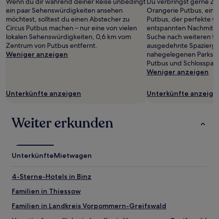
Wenn du dir während deiner Reise unbedingt
Du verbringst gerne Zei
gefunden
ein paar Sehenswürdigkeiten ansehen
Orangerie Putbus, ein 
wurde.
möchtest, solltest du einen Abstecher zu
Putbus, der perfekte Or
Preise
Circus Putbus machen – nur eine von vielen
entspannten Nachmitta
und
lokalen Sehenswürdigkeiten, 0,6 km vom
Suche nach weiteren tol
Verfügbarkeiten
Zentrum von Putbus entfernt.
ausgedehnte Spaziergän
können
Weniger anzeigen
nahegelegenen Parks e
sich
Putbus und Schlosspark
ändern.
Weniger anzeigen
Es
können
zusätzliche
Unterkünfte anzeigen
Unterkünfte anzeige
Bedingungen
gelten.
Weiter erkunden
Unterkünfte
Mietwagen
4-Sterne-Hotels in Binz
Familien in Thiessow
Familien in Landkreis Vorpommern-Greifswald