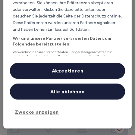
10,
verarbeiten. Sie können Ihre Präferenzen akzeptieren
Preis
Außergewöhnlich,
inkl. Steuern & Gebühren
oder verwalten. Klicken Sie dazu bitte unten oder
beträgt
31. Aug.–1. Sept.
(4
157 €
besuchen Sie jederzeit die Seite der Datenschutzrichtlinie.
Bewertungen)
Diese Präferenzen werden unseren Partnern signalisiert
Mariandl am Meer
und haben keinen Einfluss auf Surfdaten.
Wir und unsere Partner verarbeiten Daten, um
Folgendes bereitzustellen:
Verwendung genauer Standortdaten. Endgeräteeigenschaften zur
Identifikation aktiv abfragen. Speichern von oder Zugriff auf
Informationen auf einem Endgerät. Personalisierte Werbung und
Inhalte, Messung von Werbeleistung und der Performance von Inhalten,
Zielgruppenforschung sowie Entwicklung und Verbesserung von
Akzeptieren
Angeboten.
Liste der Partner (Lieferanten)
Alle ablehnen
Mariandl am Meer
Mariandl am Meer
11,3 km von Bahnhof Putbus entfernt
9.0
9,0/10
Wunderbar
(84 Bewertungen)
Zwecke anzeigen
von
10,
IFA Rügen Hotel & Ferienpark
Wunderbar,
(84