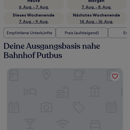
Heute
Morgen
6. Aug. - 7. Aug.
7. Aug. - 8. Aug.
Dieses Wochenende
Nächstes Wochenende
7. Aug. - 9. Aug.
14. Aug. - 16. Aug.
Empfohlene Unterkünfte
Preis (aufsteigend)
Ent
Deine Ausgangsbasis nahe
Bahnhof Putbus
Parkhotel Putbus(Adults Only)