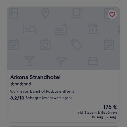
132 €
Bewertungen)
Arkona Strandhotel
Arkona Strandhotel
Arkona Strandhotel
4.5-
Sterne-
9,8 km von Bahnhof Putbus entfernt
Unterkunft
8.2
8,2/10
Sehr gut
(297 Bewertungen)
von
Der
176 €
10,
Preis
Sehr
inkl. Steuern & Gebühren
beträgt
16. Aug.–17. Aug.
gut,
176 €
(297