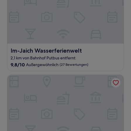
Im-Jaich Wasserferienwelt
Im-Jaich Wasserferienwelt
2,1 km von Bahnhof Putbus entfernt
9.8
9,8/10
Außergewöhnlich
(27 Bewertungen)
von
10,
Hotel Badehaus Goor
Außergewöhnlich,
(27
Bewertungen)