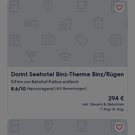
Bewertungen)
Dorint Seehotel Binz-Therme Binz/Rügen
Dorint Seehotel Binz-Therme Binz/Rügen
Dorint Seehotel Binz-Therme Binz/Rügen
9,9 km von Bahnhof Putbus entfernt
8.6
8,6/10
Hervorragend
(401 Bewertungen)
von
Der
294 €
10,
Preis
Hervorragend,
inkl. Steuern & Gebühren
beträgt
7. Aug.–8. Aug.
(401
294 €
Bewertungen)
Sunday Resort Rügen