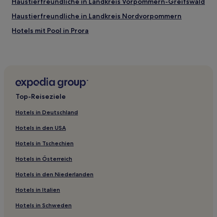
Haustierfreundliche in Landkreis Vorpommern-Greifswald
Haustierfreundliche in Landkreis Nordvorpommern
Hotels mit Pool in Prora
Haustierfreundliche in Sellin
Hotels mit Pool in Neddesitz
Familien in Neddesitz
Hotels mit Parkplatz in Binz
Top-Reiseziele
Familien in Binz
Hotels in Deutschland
Strand in Binz
Hotels in den USA
Business in Binz
Hotels in Tschechien
Hotels mit Fitnessbereich in Binz
Hotels in Österreich
Luxus in Binz
Hotels in den Niederlanden
Hotels mit inbegriffenem Frühstück in Binz
Haustierfreundliche in Halbinsel Mönchgut
Hotels in Italien
Hotels mit Parkplatz in Halbinsel Mönchgut
Hotels in Schweden