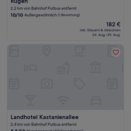
Rügen
2,2 km von Bahnhof Putbus entfernt
10.0
10/10
Außergewöhnlich
(1 Bewertung)
von
Der
182 €
10,
Preis
Außergewöhnlich,
inkl. Steuern & Gebühren
beträgt
24. Aug.–25. Aug.
(1
182 €
Bewertung)
Landhotel Kastanienallee
Landhotel Kastanienallee
Landhotel Kastanienallee
2,4 km von Bahnhof Putbus entfernt
8.8