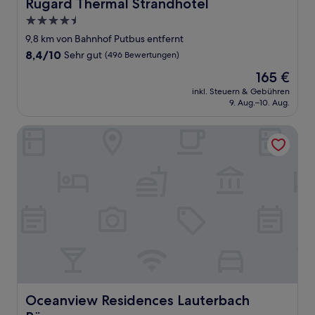
Rugard Thermal Strandhotel
Rugard Thermal Strandhotel
4.5-
Sterne-
9,8 km von Bahnhof Putbus entfernt
Unterkunft
8.4
8,4/10
Sehr gut
(496 Bewertungen)
von
Der
165 €
10,
Preis
Sehr
inkl. Steuern & Gebühren
beträgt
9. Aug.–10. Aug.
gut,
165 €
(496
Bewertungen)
Oceanview Residences Lauterbach Rügen
Oceanview Residences Lauterbach Rügen
Oceanview Residences Lauterbach