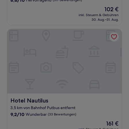
8,8/10
Hervorragend
(317 Bewertungen)
von
Der
102 €
10,
Preis
Hervorragend,
inkl. Steuern & Gebühren
beträgt
30. Aug.–31. Aug.
(317
102 €
Bewertungen)
Hotel Nautilus
Hotel Nautilus
Hotel Nautilus
3,5 km von Bahnhof Putbus entfernt
9.2
9,2/10
Wunderbar
(33 Bewertungen)
von
Der
161 €
10,
Preis