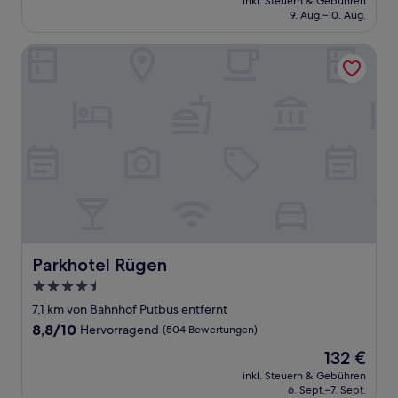
Wunderbar,
inkl. Steuern & Gebühren
beträgt
9. Aug.–10. Aug.
(33
161 €
Bewertungen)
Parkhotel Rügen
Parkhotel Rügen
Parkhotel Rügen
4.5-
Sterne-
7,1 km von Bahnhof Putbus entfernt
Unterkunft
8.8
8,8/10
Hervorragend
(504 Bewertungen)
von
Der
132 €
10,
Preis
Hervorragend,
inkl. Steuern & Gebühren
beträgt
6. Sept.–7. Sept.
(504