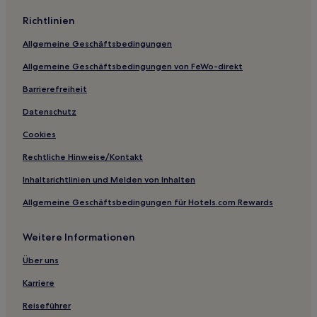
Familien in Juliusruh
Richtlinien
Haustierfreundliche in Dranske
Allgemeine Geschäftsbedingungen
Hotels mit Parkplatz in Dranske
Allgemeine Geschäftsbedingungen von FeWo-direkt
Hotels mit Pool in Dranske
Hotels mit Parkplatz in Halbinsel Wittow
Barrierefreiheit
Hotels mit Küchenzeile in Halbinsel Wittow
Datenschutz
Haustierfreundliche in Bergen auf Rügen
Cookies
Haustierfreundliche in Breege
Rechtliche Hinweise/Kontakt
Haustierfreundliche in Glowe
Inhaltsrichtlinien und Melden von Inhalten
Familien in Glowe
Allgemeine Geschäftsbedingungen für Hotels.com Rewards
Haustierfreundliche in Greifswald
Weitere Informationen
Familien in Greifswald
Haustierfreundliche in Altstadt Stralsund
Über uns
Familien in Altstadt Stralsund
Karriere
Familien in Klein Zicker
Reiseführer