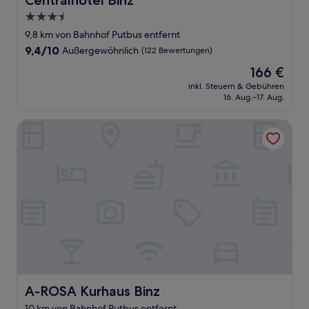
Centralhotel Binz
3.5-
Sterne-
9,8 km von Bahnhof Putbus entfernt
Unterkunft
9.4
9,4/10
Außergewöhnlich
(122 Bewertungen)
von
Der
166 €
10,
Preis
Außergewöhnlich,
inkl. Steuern & Gebühren
beträgt
16. Aug.–17. Aug.
(122
166 €
Bewertungen)
A-ROSA Kurhaus Binz
A-ROSA Kurhaus Binz
A-ROSA Kurhaus Binz
10 km von Bahnhof Putbus entfernt