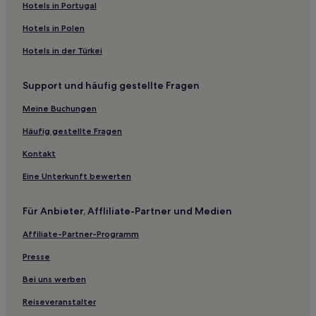
Familien in Göhren
Hotels in Portugal
Haustierfreundliche in Sagard
Hotels in Polen
Hotels mit Parkplatz in Rügen
Hotels in der Türkei
Hotels mit Pool in Rügen
Support und häufig gestellte Fragen
Haustierfreundliche in Rügen
Familien in Rügen
Meine Buchungen
Hotels mit Wellnessbereich in Rügen
Häufig gestellte Fragen
Familien in Putbus
Kontakt
Haustierfreundliche in Putbus
Eine Unterkunft bewerten
Haustierfreundliche in Mönchgut-Granitz
Für Anbieter, Affliliate-Partner und Medien
Hotels mit Wellnessbereich in Mönchgut-Granitz
Affiliate-Partner-Programm
Hotels mit inbegriffenem Frühstück in Heringsdorf
Familien in Sassnitz
Presse
Familien in Stralsund
Bei uns werben
Haustierfreundliche in Juliusruh
Reiseveranstalter