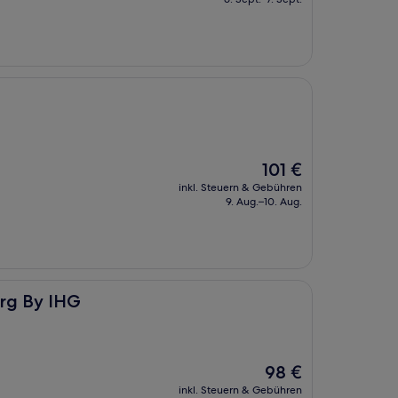
104 €
Der
101 €
Preis
inkl. Steuern & Gebühren
beträgt
9. Aug.–10. Aug.
101 €
urg By IHG
Der
98 €
Preis
inkl. Steuern & Gebühren