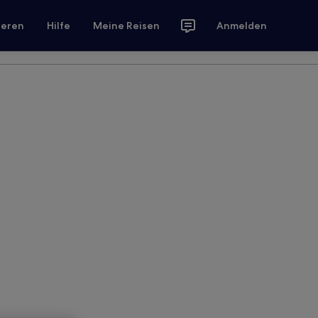
ieren
Hilfe
Meine Reisen
Anmelden