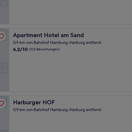
(16
Bewertungen)
Apartment Hotel am Sand
Apartment Hotel am Sand
0,9 km von Bahnhof Hamburg-Harburg entfernt
6.2
6,2/10
(103 Bewertungen)
von
10,
(103
Bewertungen)
Harburger HOF
Harburger HOF
0,9 km von Bahnhof Hamburg-Harburg entfernt