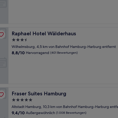
Raphael Hotel Wälderhaus
Raphael Hotel Wälderhaus
3.5-
Sterne-
Wilhelmsburg, 4,5 km von Bahnhof Hamburg-Harburg entfernt
Unterkunft
8.8
8,8/10
Hervorragend
(401 Bewertungen)
von
10,
Hervorragend,
(401
Bewertungen)
Fraser Suites Hamburg
Fraser Suites Hamburg
5.0-
Sterne-
Altstadt Hamburg, 10,3 km von Bahnhof Hamburg-Harburg entf
Unterkunft
9.4
9,4/10
Außergewöhnlich
(1.008 Bewertungen)
von