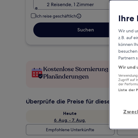
2 Reisende, 1 Zimmer
Ihre
Ich reise geschäftlich
Suchen
Wir und u
z.B. auf 
können Ihr
besuchen S
Partnern s
Wir und 
Kostenlose Stornierung bei
Planänderungen
Verwendung g
Zugriff auf 
der Perform
Liste der 
Überprüfe die Preise für diese Daten
Zwec
Heute
6. Aug. - 7. Aug.
Empfohlene Unterkünfte