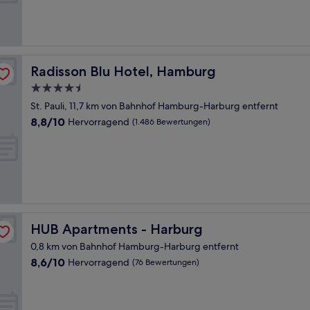
(109
Bewertungen)
Radisson Blu Hotel, Hamburg
Radisson Blu Hotel, Hamburg
4.5-
Sterne-
St. Pauli, 11,7 km von Bahnhof Hamburg-Harburg entfernt
Unterkunft
8.8
8,8/10
Hervorragend
(1.486 Bewertungen)
von
10,
Hervorragend,
(1.486
Bewertungen)
HUB Apartments - Harburg
HUB Apartments - Harburg
0,8 km von Bahnhof Hamburg-Harburg entfernt
8.6
8,6/10
Hervorragend
(76 Bewertungen)
von
10,
Hervorragend,