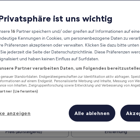
 Privatsphäre ist uns wichtig
nsere
16
Partner speichern und/ oder greifen auf Informationen auf ein
eindeutige Kennungen in Cookies, um personenbezogene Daten zu verarb
e Präferenzen akzeptieren oder verwalten. Klicken Sie dazu bitte unten
ie jederzeit die Seite der Datenschutzrichtlinie. Diese Präferenzen we
ignalisiert und haben keinen Einfluss auf Surfdaten.
unsere Partner verarbeiten Daten, um Folgendes bereitzustelle
Verdiene Prämien für jede
wahrgenommene Übernachtung
enauer Standortdaten. Endgeräteeigenschaften zur Identifikation aktiv abfragen. Spei
Informationen auf einem Endgerät. Personalisierte Werbung und Inhalte, Messung von We
ance von Inhalten, Zielgruppenforschung sowie Entwicklung und Verbesserung von Ange
Partner (Lieferanten)
ke anzeigen
Alle ablehnen
Akze
Morgen
Dieses Wochenende
7. Aug. - 8. Aug.
7. Aug. - 9. Aug.
Preis (aufsteigend)
Entfernung