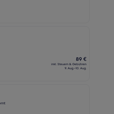
Der
89 €
Preis
inkl. Steuern & Gebühren
beträgt
9. Aug.–10. Aug.
89 €
ernt