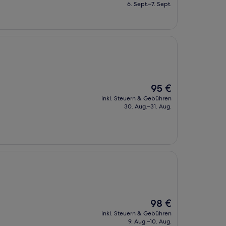
beträgt
6. Sept.–7. Sept.
124 €
Der
95 €
Preis
inkl. Steuern & Gebühren
beträgt
30. Aug.–31. Aug.
95 €
Der
98 €
Preis
inkl. Steuern & Gebühren
beträgt
9. Aug.–10. Aug.