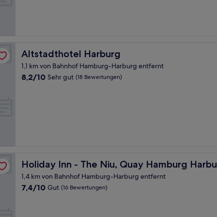
(76
Bewertungen)
Altstadthotel Harburg
Altstadthotel Harburg
1,1 km von Bahnhof Hamburg-Harburg entfernt
8.2
8,2/10
Sehr gut
(18 Bewertungen)
von
10,
Sehr
gut,
(18
Bewertungen)
y IHG
Holiday Inn - The Niu, Quay Hamburg Harburg By IHG
Holiday Inn - The Niu, Quay Hamburg Harb
1,4 km von Bahnhof Hamburg-Harburg entfernt
7.4
7,4/10
Gut
(16 Bewertungen)
von
10,
Gut,