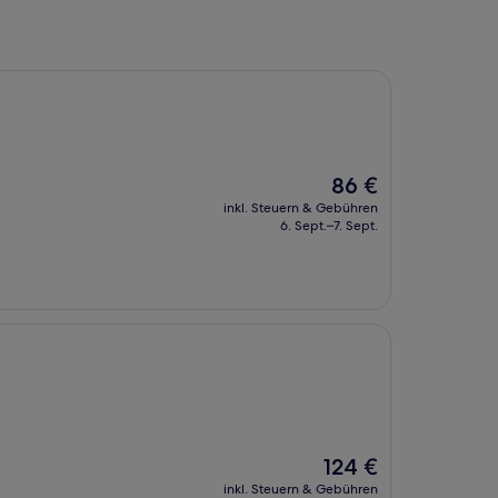
Der
86 €
Preis
inkl. Steuern & Gebühren
beträgt
6. Sept.–7. Sept.
86 €
Der
124 €
Preis
inkl. Steuern & Gebühren