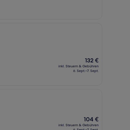
98 €
Der
132 €
Preis
inkl. Steuern & Gebühren
beträgt
6. Sept.–7. Sept.
132 €
Der
104 €
Preis
inkl. Steuern & Gebühren
beträgt
6. Sept.–7. Sept.