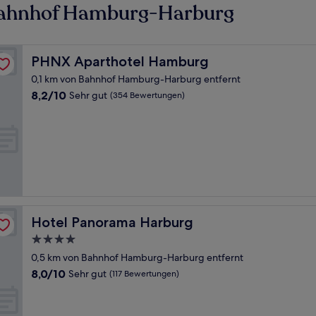
Bahnhof Hamburg-Harburg
PHNX Aparthotel Hamburg
PHNX Aparthotel Hamburg
0,1 km von Bahnhof Hamburg-Harburg entfernt
8.2
8,2/10
Sehr gut
(354 Bewertungen)
von
10,
Sehr
gut,
(354
Bewertungen)
Hotel Panorama Harburg
Hotel Panorama Harburg
4.0-
Sterne-
0,5 km von Bahnhof Hamburg-Harburg entfernt
Unterkunft
8.0
8,0/10
Sehr gut
(117 Bewertungen)
von
10,
Sehr