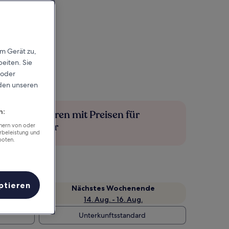
em Gerät zu,
eiten. Sie
 oder
rden unseren
n:
Mehr sparen mit Preisen für
Mitglieder
chern von oder
rbeleistung und
boten.
ptieren
Nächstes Wochenende
14. Aug. - 16. Aug.
Unterkunftsstandard