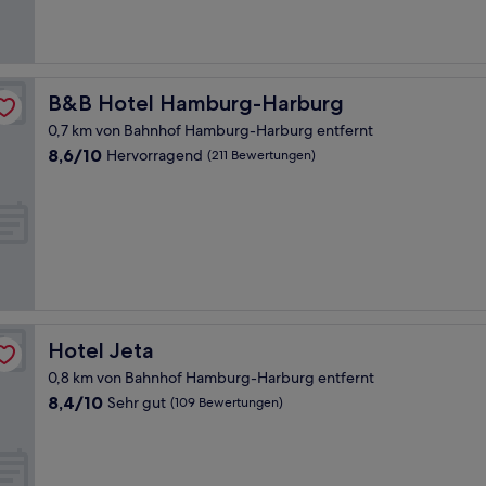
gut,
(117
Bewertungen)
B&B Hotel Hamburg-Harburg
B&B Hotel Hamburg-Harburg
0,7 km von Bahnhof Hamburg-Harburg entfernt
8.6
8,6/10
Hervorragend
(211 Bewertungen)
von
10,
Hervorragend,
(211
Bewertungen)
Hotel Jeta
Hotel Jeta
0,8 km von Bahnhof Hamburg-Harburg entfernt
8.4
8,4/10
Sehr gut
(109 Bewertungen)
von
10,
Sehr
gut,