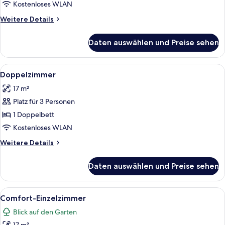
Kostenloses WLAN
Weitere
Weitere Details
Details
für
Daten auswählen und Preise sehen
Zweibettzimmer
Alle
Ein Hotelzimmer mit zwei Betten, eine
4
Doppelzimmer
Fotos
17 m²
für
Platz für 3 Personen
Doppelzimmer
anzeigen
1 Doppelbett
Kostenloses WLAN
Weitere
Weitere Details
Details
für
Daten auswählen und Preise sehen
Doppelzimmer
Alle
Ein Hotelzimmer mit einem Bett, eine
2
Comfort-Einzelzimmer
Fotos
Blick auf den Garten
für