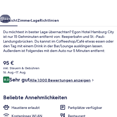
rück
Weiter
22+
Übersicht
Zimmer
Lage
Richtlinien
Du möchtest in bester Lage übernachten? Egon Hotel Hamburg City
ist nur 15 Gehminuten entfernt von: Reeperbahn und St.-Pauli-
Landungsbrücken. Du kannst im Coffeeshop/Café etwas essen oder
den Tag mit einem Drink in der Bar/Lounge ausklingen lassen.
Außerdem ist Folgendes mit dem Auto nur 5 Minuten entfernt:
Hamburg Messe und Congress und Elbphilharmonie. Andere
Reisende lieben das hilfsbereite Personal. Die Unterkunft ist nur
Der
95 €
einen kurzen Fußmarsch von den öffentlichen Verkehrsmitteln
aktuelle
inkl. Steuern & Gebühren
entfernt: Zur U-Bahn läuft man 4 Minuten (S-Bahnhof Reeperbahn)
Preis
16. Aug.–17. Aug.
bzw. 7 Minuten (S-Bahn-Station Königstraße).
Bar (in der Unterkunft)
beträgt
Bewertungen
Sehr gut
8,0
Alle 1.000 Bewertungen anzeigen
95 €.
8,0 von 10.
Beliebte Annehmlichkeiten
Haustiere erlaubt
Parkplätze verfügbar
Kostenloses WLAN
Restaurant