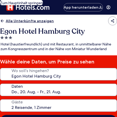
Zum Hauptinhalt springen
App herunterladen
Alle Unterkünfte anzeigen
Egon Hotel Hamburg City
3.0-
Sterne-
Hotel (haustierfreundlich) und mit Restaurant, in unmittelbarer Nähe
Unterkunft
zum Kongresszentrum und in der Nähe von Miniatur Wunderland
Wähle deine Daten, um Preise zu sehen
Wo soll’s hingehen?
Daten
Gäste