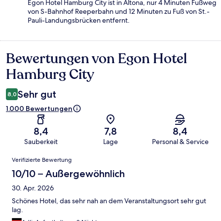
Egon Hotel Hamburg City ist in Altona, nur 4 Minuten Fußweg
von S-Bahnhof Reeperbahn und 12 Minuten zu Fuß von St.-
Pauli-Landungsbrücken entfernt.
Bewertungen von Egon Hotel
Bewertungen
Hamburg City
Sehr gut
8,0
1.000 Bewertungen
8,4
7,8
8,4
Sauberkeit
Lage
Personal & Service
Bewertungen
Verifizierte Bewertung
10/10 – Außergewöhnlich
30. Apr. 2026
Schönes Hotel, das sehr nah an dem Veranstaltungsort sehr gut
lag.