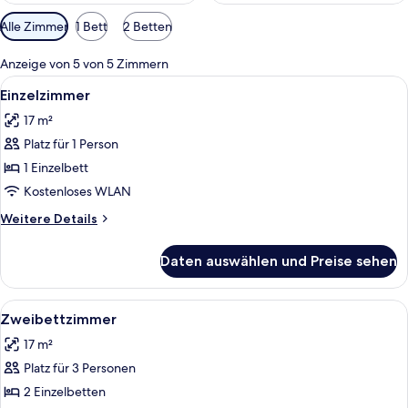
Verfügbare
Alle Zimmer
1 Bett
2 Betten
Filter
für
Anzeige von 5 von 5 Zimmern
Zimmer
Alle
Ein Hotelzimmer mit einem Bett, eine
2
Einzelzimmer
Fotos
17 m²
für
Platz für 1 Person
Einzelzimmer
anzeigen
1 Einzelbett
Kostenloses WLAN
Weitere
Weitere Details
Details
für
Daten auswählen und Preise sehen
Einzelzimmer
Alle
Ein Hotelzimmer mit zwei Betten, eine
3
Zweibettzimmer
Fotos
17 m²
für
Platz für 3 Personen
Zweibettzimmer
anzeigen
2 Einzelbetten