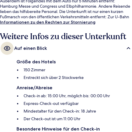
Außerdem ist Folgendes mit dem Auto nur 5 Minuten entfernt:
Hamburg Messe und Congress und Elbphilharmonie. Andere Reisende
lieben das hilfsbereite Personal. Die Unterkunft ist nur einen kurzen
Fußmarsch von den öffentlichen Verkehrsmitteln entfernt: Zur U-Bahn
läuft man 4 Minuten (S-Bahnhof Reeperbahn) bzw. 7 Minuten (S-Bahn-
Informationen zu den Rechten zur Stornierung
Station Königstraße).
Weitere Infos zu dieser Unterkunft
Auf einen Blick
Größe des Hotels
150 Zimmer
Erstreckt sich über 2 Stockwerke
Anreise/Abreise
Check-in ab: 15:00 Uhr, möglich bis: 00:00 Uhr
Express-Check-out verfügbar
Mindestalter für den Check-in: 18 Jahre
Der Check-out ist um 11:00 Uhr
Besondere Hinweise für den Check-in