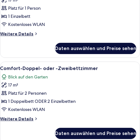
17 m²
Comfort-
Einzelzimmer
Platz für 1 Person
anzeigen
1 Einzelbett
Kostenloses WLAN
Weitere
Weitere Details
Details
für
Daten auswählen und Preise sehen
Comfort-
Einzelzimmer
Alle
Ein Hotelzimmer mit zwei Betten, eine
3
Comfort-Doppel- oder -Zweibettzimmer
Fotos
Blick auf den Garten
für
17 m²
Comfort-
Doppel-
Platz für 2 Personen
oder
1 Doppelbett ODER 2 Einzelbetten
-
Kostenloses WLAN
Zweibettzimmer
Weitere
Weitere Details
anzeigen
Details
für
Daten auswählen und Preise sehen
Comfort-