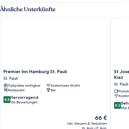
Doppel-
oder
Ähnliche Unterkünfte
-
Zweibettzimmer
Premier Inn Hamburg St. Pauli
St Josep
Premier
St
Premier Inn Hamburg St. Pauli
St Jos
Inn
Joseph
Kiez
St. Pauli
Hamburg
Hotel
St. Pauli
Parkplätze verfügbar
Kostenloses WLAN
St.
Hambur
Restaurant
Bar
Pauli
Reeper
Frühst
Koste
St.
St
8.8
Hervorragend
8,8
Pauli
Pauli
von
136 Bewertungen
8.2
Seh
8,2
Kiez
10,
von
556 
St.
Hervorragend,
10,
Der
66 €
Pauli
136
Sehr
Preis
Bewertungen
gut,
inkl. Steuern & Gebühren
beträgt
16. Aug.–17. Aug.
556