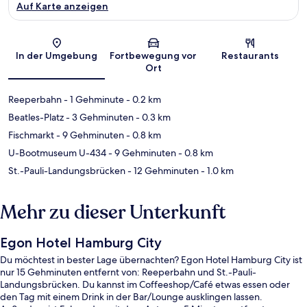
Auf Karte anzeigen
Karte
In der Umgebung
Fortbewegung vor
Restaurants
Ort
Reeperbahn
- 1 Gehminute
- 0.2 km
Beatles-Platz
- 3 Gehminuten
- 0.3 km
Fischmarkt
- 9 Gehminuten
- 0.8 km
U-Bootmuseum U-434
- 9 Gehminuten
- 0.8 km
St.-Pauli-Landungsbrücken
- 12 Gehminuten
- 1.0 km
Mehr zu dieser Unterkunft
Egon Hotel Hamburg City
Du möchtest in bester Lage übernachten? Egon Hotel Hamburg City ist
nur 15 Gehminuten entfernt von: Reeperbahn und St.-Pauli-
Landungsbrücken. Du kannst im Coffeeshop/Café etwas essen oder
den Tag mit einem Drink in der Bar/Lounge ausklingen lassen.