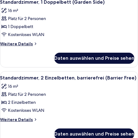
11
und
Standardzimmer, 1 Doppelbett (Garden Side)
Fotos
Schlafsofa
16 m²
für
Platz für 2 Personen
Standardzimmer,
1
1 Doppelbett
Doppelbett
Kostenloses WLAN
(Garden
Weitere
Weitere Details
Side)
Details
anzeigen
für
Daten auswählen und Preise sehen
Standardzimmer,
1
Doppelbett
Alle
Standardzimmer, 2 Einzelbetten, barrie
11
(Garden
Standardzimmer, 2 Einzelbetten, barrierefrei (Barrier Free)
Fotos
Side)
16 m²
für
Platz für 2 Personen
Standardzimmer,
2 Einzelbetten,
2 Einzelbetten
barrierefrei
Kostenloses WLAN
(Barrier
Weitere
Weitere Details
Free)
Details
anzeigen
für
Daten auswählen und Preise sehen
Standardzimmer,