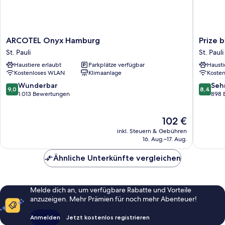
ARCOTEL
Prize
ARCOTEL Onyx Hamburg
Prize 
Onyx
by
St. Pauli
St. Pauli
Hamburg
Radisson
Haustiere erlaubt
Parkplätze verfügbar
Hausti
St.
Hambur
Kostenloses WLAN
Klimaanlage
Koste
Pauli
St.
Pauli
9.0
8.4
Wunderbar
Seh
9,0
8,4
St.
von
von
1.013 Bewertungen
898 
Pauli
10,
10,
Wunderbar,
Sehr
Der
102 €
1.013
gut,
Preis
Bewertungen
898
inkl. Steuern & Gebühren
beträgt
Bewert
16. Aug.–17. Aug.
102 €
Ähnliche Unterkünfte vergleichen
Melde dich an, um verfügbare Rabatte und Vorteile
anzuzeigen. Mehr Prämien für noch mehr Abenteuer!
Anmelden
Jetzt kostenlos registrieren