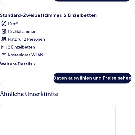
2 Einzelbetten,
barrierefrei
Alle
Allergikerbettwaren, Pillowtop-Betten
7
(Barrier
Standard-Zweibettzimmer, 2 Einzelbetten
Fotos
Free)
16 m²
für
1 Schlafzimmer
Standard-
Zweibettzimmer,
Platz für 2 Personen
2 Einzelbetten
2 Einzelbetten
anzeigen
Kostenloses WLAN
Weitere
Weitere Details
Details
für
Daten auswählen und Preise sehen
Standard-
Zweibettzimmer,
2 Einzelbetten
Ähnliche Unterkünfte
ARCOTEL Onyx Hamburg
Prize by