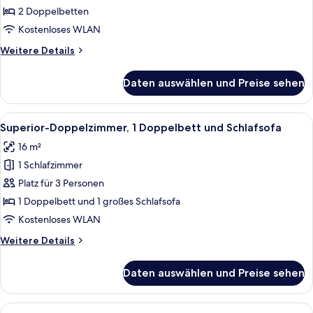
anzeigen
2 Doppelbetten
Kostenloses WLAN
Weitere
Weitere Details
Details
für
Daten auswählen und Preise sehen
Doppelzimmer,
2 Doppelbetten
Alle
Allergikerbettwaren, Pillowtop-Betten
5
Superior-Doppelzimmer, 1 Doppelbett und Schlafsofa
Fotos
16 m²
für
1 Schlafzimmer
Superior-
Doppelzimmer,
Platz für 3 Personen
1 Doppelbett
1 Doppelbett und 1 großes Schlafsofa
und
Kostenloses WLAN
Schlafsofa
Weitere
Weitere Details
anzeigen
Details
für
Daten auswählen und Preise sehen
Superior-
Doppelzimmer,
1 Doppelbett
Alle
Ein Hotelzimmer mit Bett, Nachttischl