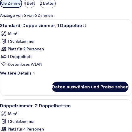
Verfügbare
Alle Zimmer
1 Bett
2 Betten
Filter
für
Anzeige von 6 von 6 Zimmern
Zimmer
Alle
Ein Hotelzimmer mit Bett, Nachttischl
7
Standard-Doppelzimmer, 1 Doppelbett
Fotos
16 m²
für
1 Schlafzimmer
Standard-
Doppelzimmer,
Platz für 2 Personen
1
1 Doppelbett
Doppelbett
Kostenloses WLAN
anzeigen
Weitere
Weitere Details
Details
für
Daten auswählen und Preise sehen
Standard-
Doppelzimmer,
1
Alle
Allergikerbettwaren, Pillowtop-Betten
8
Doppelbett
Doppelzimmer, 2 Doppelbetten
Fotos
16 m²
für
1 Schlafzimmer
Doppelzimmer,
2 Doppelbetten
Platz für 4 Personen