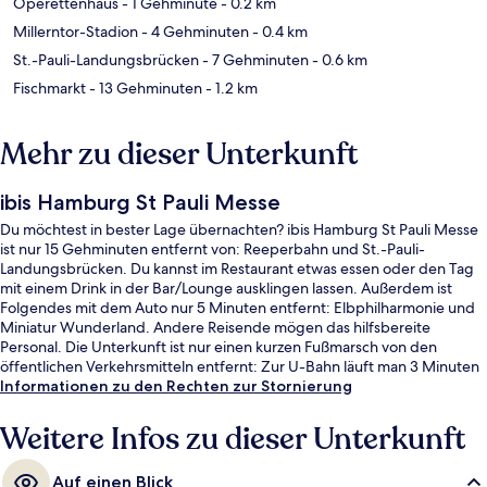
Operettenhaus
- 1 Gehminute
- 0.2 km
Millerntor-Stadion
- 4 Gehminuten
- 0.4 km
St.-Pauli-Landungsbrücken
- 7 Gehminuten
- 0.6 km
Fischmarkt
- 13 Gehminuten
- 1.2 km
Mehr zu dieser Unterkunft
ibis Hamburg St Pauli Messe
Du möchtest in bester Lage übernachten? ibis Hamburg St Pauli Messe
ist nur 15 Gehminuten entfernt von: Reeperbahn und St.-Pauli-
Landungsbrücken. Du kannst im Restaurant etwas essen oder den Tag
mit einem Drink in der Bar/Lounge ausklingen lassen. Außerdem ist
Folgendes mit dem Auto nur 5 Minuten entfernt: Elbphilharmonie und
Miniatur Wunderland. Andere Reisende mögen das hilfsbereite
Personal. Die Unterkunft ist nur einen kurzen Fußmarsch von den
öffentlichen Verkehrsmitteln entfernt: Zur U-Bahn läuft man 3 Minuten
(U-Bahnhof St. Pauli) bzw. 9 Minuten (S-Bahnhof Reeperbahn).
Informationen zu den Rechten zur Stornierung
Weitere Infos zu dieser Unterkunft
Auf einen Blick