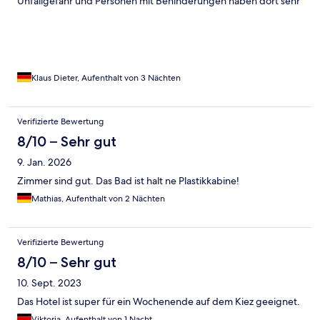
Unfallgefahr und Personen mit Behinderungen haben dort sehr
große Probleme . Was noch schlimmer ist das man mit 2
Personen sich 1 Bettdecke Teilen muss UNMÖGLICH so was .
Klaus Dieter, Aufenthalt von 3 Nächten
Verifizierte Bewertung
8/10 – Sehr gut
9. Jan. 2026
Zimmer sind gut. Das Bad ist halt ne Plastikkabine!
Mathias, Aufenthalt von 2 Nächten
Verifizierte Bewertung
8/10 – Sehr gut
10. Sept. 2023
Das Hotel ist super für ein Wochenende auf dem Kiez geeignet.
Viktoria, Aufenthalt von 1 Nacht