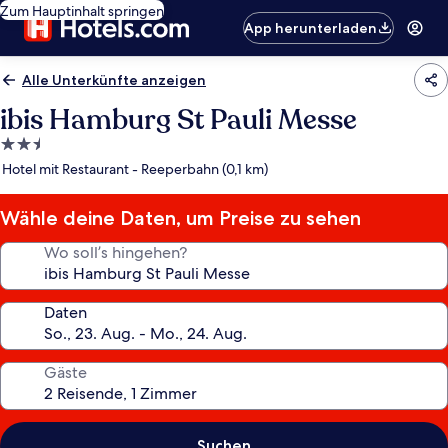
Zum Hauptinhalt springen
App herunterladen
Alle Unterkünfte anzeigen
ibis Hamburg St Pauli Messe
2.5-
Sterne-
Hotel mit Restaurant - Reeperbahn (0,1 km)
Unterkunft
Wähle deine Daten, um Preise zu sehen
Wo soll’s hingehen?
Daten
Gäste
Suchen