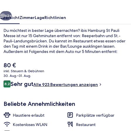
Messe
rück
Weiter
62+
Übersicht
Zimmer
Lage
Richtlinien
Du möchtest in bester Lage übernachten? ibis Hamburg St Pauli
Messe ist nur 15 Gehminuten entfernt von: Reeperbahn und St.-
Pauli-Landungsbrücken. Du kannst im Restaurant etwas essen oder
den Tag mit einem Drink in der Bar/Lounge ausklingen lassen.
Außerdem ist Folgendes mit dem Auto nur 5 Minuten entfernt:
Elbphilharmonie und Miniatur Wunderland. Andere Reisende
mögen das hilfsbereite Personal. Die Unterkunft ist nur einen kurzen
Der
80 €
Fußmarsch von den öffentlichen Verkehrsmitteln entfernt: Zur U-
aktuelle
inkl. Steuern & Gebühren
Bahn läuft man 3 Minuten (U-Bahnhof St. Pauli) bzw. 9 Minuten (S-
Preis
30. Aug.–31. Aug.
Bahnhof Reeperbahn).
Standardzimmer, 1 Doppelbett (Garden 
beträgt
Bewertungen
Sehr gut
8,2
Alle 923 Bewertungen anzeigen
80 €.
8,2 von 10.
Beliebte Annehmlichkeiten
Haustiere erlaubt
Parkplätze verfügbar
Kostenloses WLAN
Restaurant