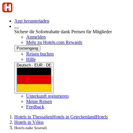
App herunterladen
Sichere dir Sofortrabatte dank Preisen für Mitglieder
Anmelden
Mehr zu Hotels.com Rewards
Posteingang
Reisen buchen
Hilfe
Deutsch · EUR · DE
Unterkunft registrieren
Meine Reisen
Feedback
Hotels in Thessalien
Hotels in Griechenland
Hotels
Hotels in Vólos
Hotels nahe Soutralí