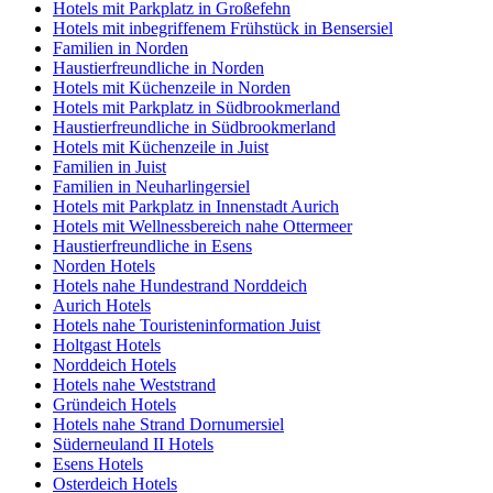
Hotels mit Parkplatz in Großefehn
Hotels mit inbegriffenem Frühstück in Bensersiel
Familien in Norden
Haustierfreundliche in Norden
Hotels mit Küchenzeile in Norden
Hotels mit Parkplatz in Südbrookmerland
Haustierfreundliche in Südbrookmerland
Hotels mit Küchenzeile in Juist
Familien in Juist
Familien in Neuharlingersiel
Hotels mit Parkplatz in Innenstadt Aurich
Hotels mit Wellnessbereich nahe Ottermeer
Haustierfreundliche in Esens
Norden Hotels
Hotels nahe Hundestrand Norddeich
Aurich Hotels
Hotels nahe Touristeninformation Juist
Holtgast Hotels
Norddeich Hotels
Hotels nahe Weststrand
Gründeich Hotels
Hotels nahe Strand Dornumersiel
Süderneuland II Hotels
Esens Hotels
Osterdeich Hotels