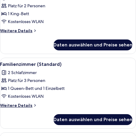
Whirlpool
Platz für 2 Personen
anzeigen
1 King-Bett
Kostenloses WLAN
Weitere
Weitere Details
Details
für
Daten auswählen und Preise sehen
Luxury-
Studiosuite,
Whirlpool
Alle
Ein Hotelkorridor mit rotem Teppichm
15
Familienzimmer (Standard)
Fotos
2 Schlafzimmer
für
Platz für 3 Personen
Familienzimmer
(Standard)
1 Queen-Bett und 1 Einzelbett
anzeigen
Kostenloses WLAN
Weitere
Weitere Details
Details
für
Daten auswählen und Preise sehen
Familienzimmer
(Standard)
Alle
Familienzimmer (Superior) | Hochwerti