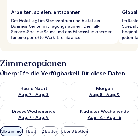
Arbeiten, spielen, entspannen
Global
Das Hotel liegt im Stadtzentrum und bietet ein
Im Resta
Business Center mit Tagungsräumen. Der Full-
Speziali
Service-Spa, die Sauna und das Fitnessstudio sorgen
beginnt
für eine perfekte Work-Life-Balance.
jeden T
Zimmeroptionen
Überprüfe die Verfügbarkeit für diese Daten
Überprüfe die Verfügbarkeit für heute Nacht, Aug. 7 - Aug. 8.
Überprüfe die Verfügbarkeit f
Heute Nacht
Morgen
Aug. 7 - Aug. 8
Aug. 8 - Aug. 9
Überprüfe die Verfügbarkeit für dieses Wochenende, Aug. 7 - 
Überprüfe die Verfügbarkeit f
Dieses Wochenende
Nächstes Wochenende
Aug. 7 - Aug. 9
Aug. 14 - Aug. 16
Verfügbare
Alle Zimmer
1 Bett
2 Betten
Über 3 Betten
Filter