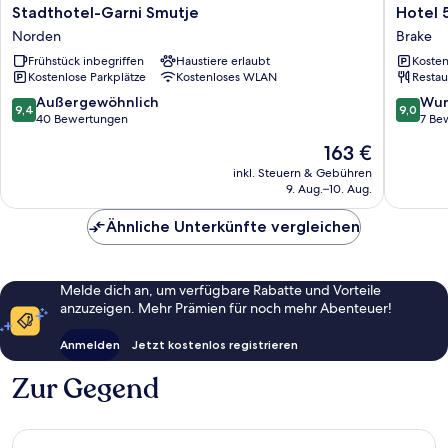
Stadthotel-
Hotel
Stadthotel-Garni Smutje
Hotel 
Garni
53
Norden
Brake
Smutje
Nord
Frühstück inbegriffen
Haustiere erlaubt
Kosten
Norden
Brake
Kostenlose Parkplätze
Kostenloses WLAN
Restau
9.4
9.0
Außergewöhnlich
Wun
9,4
9,0
von
von
40 Bewertungen
7 Be
10,
10,
Der
163 €
Außergewöhnlich,
Wunder
Preis
40
7
inkl. Steuern & Gebühren
beträgt
9. Aug.–10. Aug.
Bewertungen
Bewert
163 €
Ähnliche Unterkünfte vergleichen
Melde dich an, um verfügbare Rabatte und Vorteile
anzuzeigen. Mehr Prämien für noch mehr Abenteuer!
Anmelden
Jetzt kostenlos registrieren
Zur Gegend