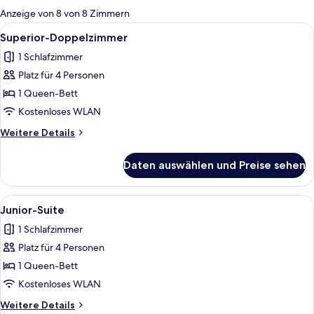
für
Anzeige von 8 von 8 Zimmern
Zimmer
Alle
Ein Hotelzimmer mit Bett, Sofa, Schrei
21
Superior-Doppelzimmer
Fotos
1 Schlafzimmer
für
Platz für 4 Personen
Superior-
Doppelzimmer
1 Queen-Bett
anzeigen
Kostenloses WLAN
Weitere
Weitere Details
Details
für
Daten auswählen und Preise sehen
Superior-
Doppelzimmer
Alle
Junior-Suite | Hochwertige Bettwaren,
39
Junior-Suite
Fotos
1 Schlafzimmer
für
Platz für 4 Personen
Junior-
Suite
1 Queen-Bett
anzeigen
Kostenloses WLAN
Weitere
Weitere Details