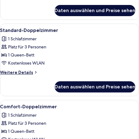
Details
für
Daten auswählen und Preise sehen
Junior-
Suite
Alle
Ein Hotelzimmer mit einem Bett, einem
16
Standard-Doppelzimmer
Fotos
1 Schlafzimmer
für
Platz für 3 Personen
Standard-
Doppelzimmer
1 Queen-Bett
anzeigen
Kostenloses WLAN
Weitere
Weitere Details
Details
für
Daten auswählen und Preise sehen
Standard-
Doppelzimmer
Alle
Ein Hotelzimmer mit einem großen Bet
50
Comfort-Doppelzimmer
Fotos
1 Schlafzimmer
für
Platz für 3 Personen
Comfort-
Doppelzimmer
1 Queen-Bett
anzeigen