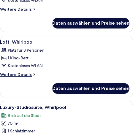
Kostenloses WLAN
Weitere
Weitere Details
Details
für
Daten auswählen und Preise sehen
Comfort-
Doppelzimmer
Alle
Ein Wohnzimmer mit einer Sofagarnit
11
Loft, Whirlpool
Fotos
Platz für 3 Personen
für
1 King-Bett
Loft,
Whirlpool
Kostenloses WLAN
anzeigen
Weitere
Weitere Details
Details
für
Daten auswählen und Preise sehen
Loft,
Whirlpool
Alle
Ein Hotelzimmer mit Holzboden, einem
50
Luxury-Studiosuite, Whirlpool
Fotos
Blick auf die Stadt
für
70 m²
Luxury-
Studiosuite,
1 Schlafzimmer