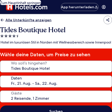
Zum Hauptinhalt springen
App herunterladen
Alle Unterkünfte anzeigen
Tides Boutique Hotel
4.5-
Sterne-
Hotel im luxuriösen Stil in Norden mit Wellnessbereich sowie Innenpool
Unterkunft
Wähle deine Daten, um Preise zu sehen
Wo soll’s hingehen?
Daten
Gäste
Suchen