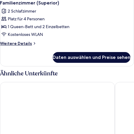
21
Familienzimmer (Superior)
Fotos
2 Schlafzimmer
für
Platz für 4 Personen
Familienzimmer
(Superior)
1 Queen-Bett und 2 Einzelbetten
anzeigen
Kostenloses WLAN
Weitere
Weitere Details
Details
für
Daten auswählen und Preise sehen
Familienzimmer
(Superior)
Ähnliche Unterkünfte
Stadthotel-Garni Smutje
Hotel 53