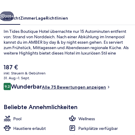
rück
Weiter
305+
Übersicht
Zimmer
Lage
Richtlinien
Im Tides Boutique Hotel übernachte nur 15 Autominuten entfernt
von: Strand von Norddeich. Nach einer Abkühlung im Innenpool
kannst du im AMBER by day & by night essen gehen. Es serviert
zum Frühstück, Mittagessen und Abendessen regionale Küche. Als
weitere Highlights bietet dieses Hotel im luxuriösen Stil eine
Loungebar, einen Fitnessbereich und eine Sauna.
Der
187 €
aktuelle
inkl. Steuern & Gebühren
Preis
31. Aug.–1. Sept.
Innenhof
beträgt
Bewertungen
Wunderbar
9,2
Alle 75 Bewertungen anzeigen
187 €.
9,2 von 10.
Beliebte Annehmlichkeiten
Pool
Wellness
Haustiere erlaubt
Parkplätze verfügbar