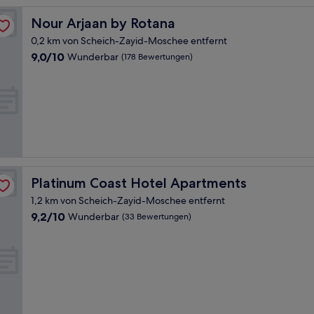
Nour Arjaan by Rotana
Nour Arjaan by Rotana
0,2 km von Scheich-Zayid-Moschee entfernt
9.0
9,0/10
Wunderbar
(178 Bewertungen)
von
10,
Wunderbar,
(178
Bewertungen)
Platinum Coast Hotel Apartments
Platinum Coast Hotel Apartments
1,2 km von Scheich-Zayid-Moschee entfernt
9.2
9,2/10
Wunderbar
(33 Bewertungen)
von
10,
Wunderbar,
(33
Bewertungen)