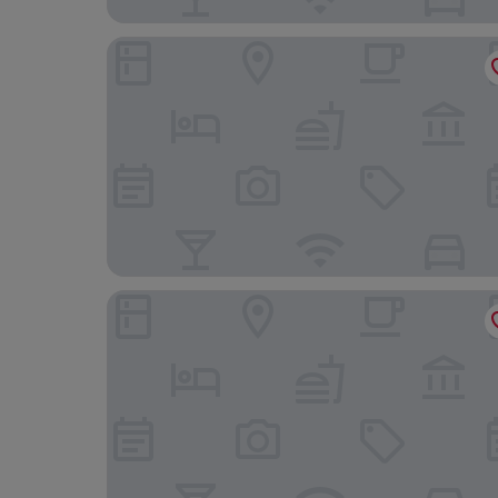
Doubletree By Hilton Fujairah City
Boutique Hotel