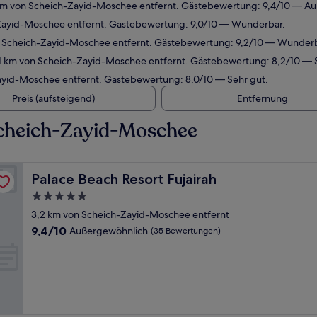
km von Scheich-Zayid-Moschee entfernt. Gästebewertung: 9,4/10 — A
-Zayid-Moschee entfernt. Gästebewertung: 9,0/10 — Wunderbar.
on Scheich-Zayid-Moschee entfernt. Gästebewertung: 9,2/10 — Wunderb
1 km von Scheich-Zayid-Moschee entfernt. Gästebewertung: 8,2/10 — 
ayid-Moschee entfernt. Gästebewertung: 8,0/10 — Sehr gut.
Preis (aufsteigend)
Entfernung
cheich-Zayid-Moschee
Palace Beach Resort Fujairah
Palace Beach Resort Fujairah
5.0-
Sterne-
3,2 km von Scheich-Zayid-Moschee entfernt
Unterkunft
9.4
9,4/10
Außergewöhnlich
(35 Bewertungen)
von
10,
Außergewöhnlich,
(35
Bewertungen)