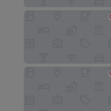
Clifton International Hotel
V Hotel Fujairah