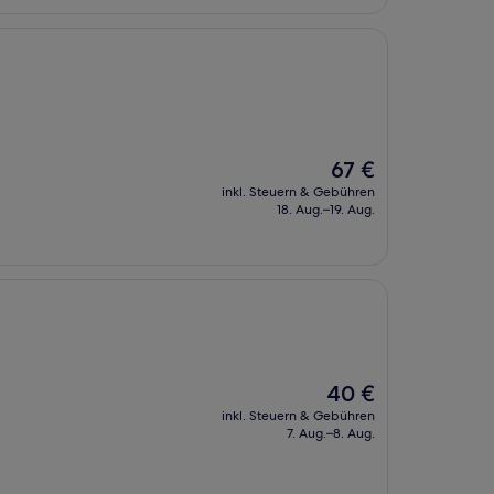
Der
67 €
Preis
inkl. Steuern & Gebühren
beträgt
18. Aug.–19. Aug.
67 €
Der
40 €
Preis
inkl. Steuern & Gebühren
beträgt
7. Aug.–8. Aug.
40 €