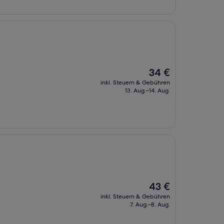
Der
34 €
Preis
inkl. Steuern & Gebühren
beträgt
13. Aug.–14. Aug.
34 €
Der
43 €
Preis
inkl. Steuern & Gebühren
beträgt
7. Aug.–8. Aug.
43 €