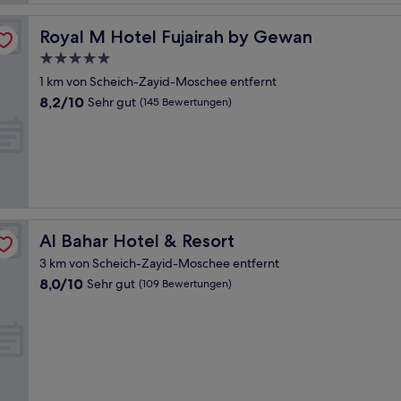
Royal M Hotel Fujairah by Gewan
Royal M Hotel Fujairah by Gewan
5.0-
Sterne-
1 km von Scheich-Zayid-Moschee entfernt
Unterkunft
8.2
8,2/10
Sehr gut
(145 Bewertungen)
von
10,
Sehr
gut,
(145
Bewertungen)
Al Bahar Hotel & Resort
Al Bahar Hotel & Resort
3 km von Scheich-Zayid-Moschee entfernt
8.0
8,0/10
Sehr gut
(109 Bewertungen)
von
10,
Sehr
gut,
(109
Bewertungen)