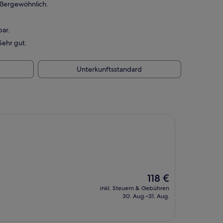
ußergewöhnlich.
ar.
Sehr gut.
Unterkunftsstandard
Der
118 €
Preis
inkl. Steuern & Gebühren
beträgt
30. Aug.–31. Aug.
118 €