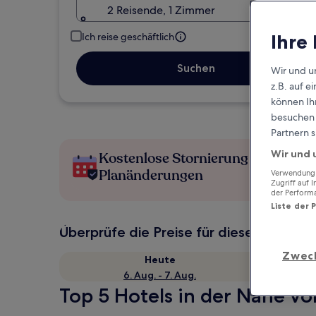
2 Reisende, 1 Zimmer
Ihre
Ich reise geschäftlich
Suchen
Wir und u
z.B. auf 
können Ihr
besuchen S
Partnern s
Wir und 
Kostenlose Stornierung bei
Planänderungen
Verwendung g
Zugriff auf 
der Perform
Liste der 
Überprüfe die Preise für diese Daten
Zwec
Heute
6. Aug. - 7. Aug.
Top 5 Hotels in der Nähe v