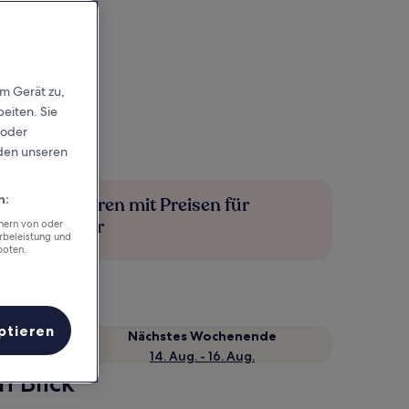
em Gerät zu,
eiten. Sie
 oder
rden unseren
n:
Mehr sparen mit Preisen für
Mitglieder
chern von oder
rbeleistung und
boten.
ptieren
Nächstes Wochenende
14. Aug. - 16. Aug.
n Blick