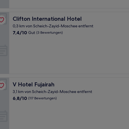
Clifton International Hotel
Clifton International Hotel
0,3 km von Scheich-Zayid-Moschee entfernt
7.4
7,4/10
Gut
(3 Bewertungen)
von
10,
Gut,
(3
Bewertungen)
V Hotel Fujairah
V Hotel Fujairah
3,1 km von Scheich-Zayid-Moschee entfernt
6.8
6,8/10
(117 Bewertungen)
von
10,
(117
Bewertungen)