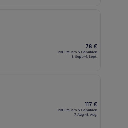
Der
78 €
Preis
inkl. Steuern & Gebühren
beträgt
3. Sept.–4. Sept.
78 €
Der
117 €
Preis
inkl. Steuern & Gebühren
beträgt
7. Aug.–8. Aug.
117 €