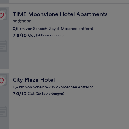
TIME Moonstone Hotel Apartments
TIME Moonstone Hotel Apartments
4.0-
Sterne-
0,5 km von Scheich-Zayid-Moschee entfernt
Unterkunft
7.8
7,8/10
Gut
(14 Bewertungen)
von
10,
Gut,
(14
Bewertungen)
City Plaza Hotel
City Plaza Hotel
0,9 km von Scheich-Zayid-Moschee entfernt
7.0
7,0/10
Gut
(26 Bewertungen)
von
10,
Gut,
(26
Bewertungen)