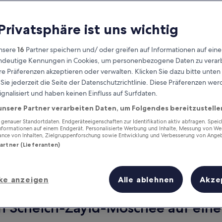
 Privatsphäre ist uns wichtig
nsere
16
Partner speichern und/ oder greifen auf Informationen auf ein
eindeutige Kennungen in Cookies, um personenbezogene Daten zu verarb
e Präferenzen akzeptieren oder verwalten. Klicken Sie dazu bitte unten
ie jederzeit die Seite der Datenschutzrichtlinie. Diese Präferenzen we
ignalisiert und haben keinen Einfluss auf Surfdaten.
unsere Partner verarbeiten Daten, um Folgendes bereitzustelle
Verdiene Prämien für jede
wahrgenommene Übernachtung
enauer Standortdaten. Endgeräteeigenschaften zur Identifikation aktiv abfragen. Spei
Informationen auf einem Endgerät. Personalisierte Werbung und Inhalte, Messung von We
ance von Inhalten, Zielgruppenforschung sowie Entwicklung und Verbesserung von Ange
Partner (Lieferanten)
ke anzeigen
Alle ablehnen
Akze
Morgen
Dieses Wochenende
7. Aug. - 8. Aug.
7. Aug. - 9. Aug.
on Scheich-Zayid-Moschee auf eine