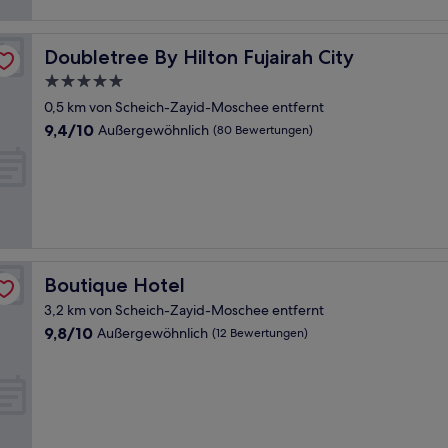
Doubletree By Hilton Fujairah City
Doubletree By Hilton Fujairah City
5.0-
Sterne-
0,5 km von Scheich-Zayid-Moschee entfernt
Unterkunft
9.4
9,4/10
Außergewöhnlich
(80 Bewertungen)
von
10,
Außergewöhnlich,
(80
Bewertungen)
Boutique Hotel
Boutique Hotel
3,2 km von Scheich-Zayid-Moschee entfernt
9.8
9,8/10
Außergewöhnlich
(12 Bewertungen)
von
10,
Außergewöhnlich,
(12
Bewertungen)