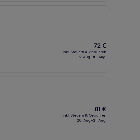
Der
72 €
Preis
inkl. Steuern & Gebühren
beträgt
9. Aug.–10. Aug.
72 €
Der
81 €
Preis
inkl. Steuern & Gebühren
beträgt
20. Aug.–21. Aug.
81 €