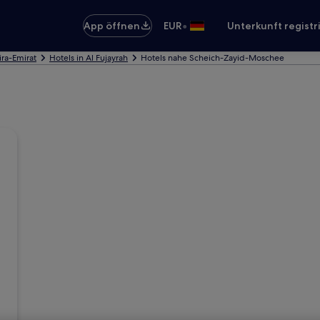
•
App öffnen
EUR
Unterkunft registr
ira-Emirat
Hotels in Al Fujayrah
Hotels nahe Scheich-Zayid-Moschee