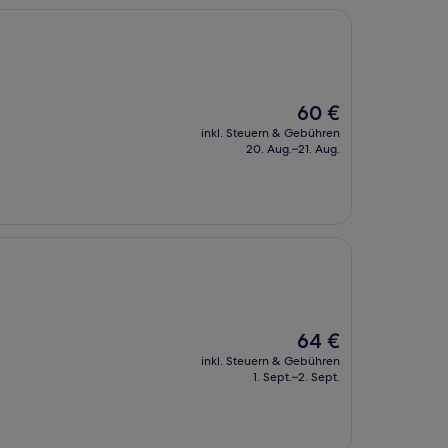
Der
60 €
Preis
inkl. Steuern & Gebühren
beträgt
20. Aug.–21. Aug.
60 €
Der
64 €
Preis
inkl. Steuern & Gebühren
beträgt
1. Sept.–2. Sept.
64 €