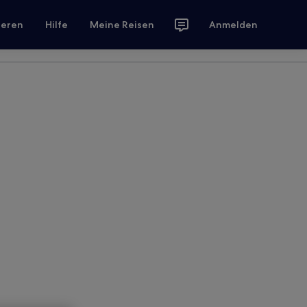
ieren
Hilfe
Meine Reisen
Anmelden