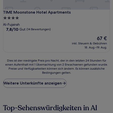
TIME Moonstone Hotel Apartments
TIME Moonstone Hotel Apartments
4.0-
Sterne-
Al-Fujairah
Unterkunft
7.8
7,8/10
Gut
(14 Bewertungen)
von
Der
67 €
10,
Preis
Gut,
inkl. Steuern & Gebühren
beträgt
(14
18. Aug.–19. Aug.
67 €
Bewertungen)
Dies
Dies ist der niedrigste Preis pro Nacht, der in den letzten 24 Stunden für
einen Aufenthalt mit 1 Übernachtung von 2 Erwachsenen gefunden wurde.
ist
Preise und Verfügbarkeiten können sich ändern. Es können zusätzliche
der
Bedingungen gelten.
niedrigste
Preis
Weitere Unterkünfte anzeigen
pro
Nacht,
der
in
den
Top-Sehenswürdigkeiten in Al
letzten
24 Stunden