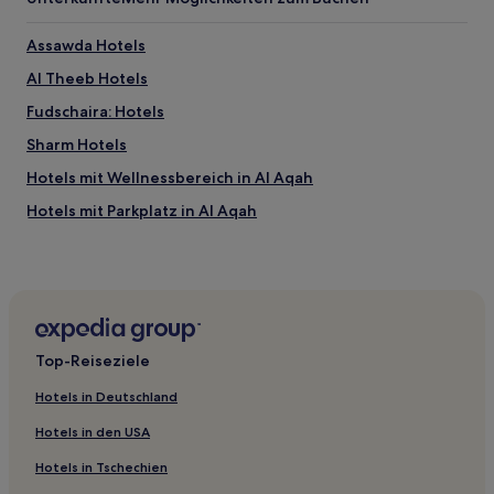
Assawda Hotels
Al Theeb Hotels
Fudschaira: Hotels
Sharm Hotels
Hotels mit Wellnessbereich in Al Aqah
Hotels mit Parkplatz in Al Aqah
Luxus in Al Aqah
Familien in Al Aqah
Business in Al Aqah
Günstige in Al Fujayrah
Top-Reiseziele
Hotels mit Fitnessbereich in Al Fujayrah
Hotels in Deutschland
Familien in Al Fujayrah
Hotels in den USA
Luxus in Al Fujayrah
Hotels in Tschechien
5-Sterne-Hotels in Al Fujayrah