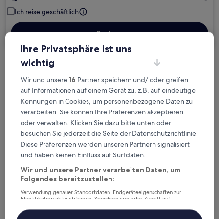
Ich reise geschäftlich
Suchen
Ihre Privatsphäre ist uns
wichtig
Kostenlose Stornierung bei
Wir und unsere
16
Partner speichern und/ oder greifen
Planänderungen
auf Informationen auf einem Gerät zu, z.B. auf eindeutige
Kennungen in Cookies, um personenbezogene Daten zu
Verdiene Prämien für jede
verarbeiten. Sie können Ihre Präferenzen akzeptieren
wahrgenommene Übernachtung
oder verwalten. Klicken Sie dazu bitte unten oder
besuchen Sie jederzeit die Seite der Datenschutzrichtlinie.
Mehr sparen mit Preisen für Mitglieder
Diese Präferenzen werden unseren Partnern signalisiert
und haben keinen Einfluss auf Surfdaten.
Wir und unsere Partner verarbeiten Daten, um
Folgendes bereitzustellen:
Überprüfe die Preise für diese Daten
Verwendung genauer Standortdaten. Endgeräteeigenschaften zur
Identifikation aktiv abfragen. Speichern von oder Zugriff auf
Heute
Morgen
Informationen auf einem Endgerät. Personalisierte Werbung und
Inhalte, Messung von Werbeleistung und der Performance von Inhalten,
6. Aug. - 7. Aug.
7. Aug. - 8. Aug.