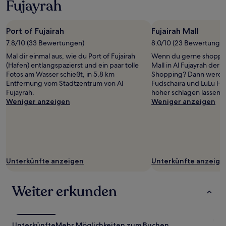
Fujayrah
für
einen
Aufenthalt
Port of Fujairah
Fujairah Mall
mit
1 Übernachtung
7.8/10 (33 Bewertungen)
8.0/10 (23 Bewertunge
von
Mal dir einmal aus, wie du Port of Fujairah
Wenn du gerne shoppen 
2 Erwachsenen
(Hafen) entlangspazierst und ein paar tolle
Mall in Al Fujayrah der r
gefunden
Fotos am Wasser schießt, in 5,8 km
Shopping? Dann werde
wurde.
Entfernung vom Stadtzentrum von Al
Fudschaira und LuLu Hy
Preise
Fujayrah.
höher schlagen lassen.
und
Weniger anzeigen
Weniger anzeigen
Verfügbarkeiten
können
sich
ändern.
Es
können
zusätzliche
Unterkünfte anzeigen
Unterkünfte anzeige
Bedingungen
gelten.
Weiter erkunden
Unterkünfte
Mehr Möglichkeiten zum Buchen