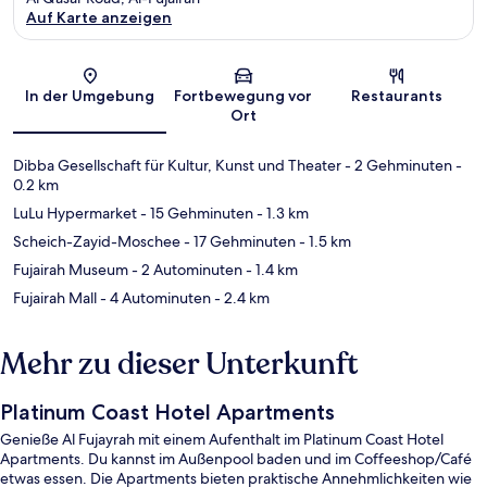
Auf Karte anzeigen
Karte
In der Umgebung
Fortbewegung vor
Restaurants
Ort
Dibba Gesellschaft für Kultur, Kunst und Theater
- 2 Gehminuten
-
0.2 km
LuLu Hypermarket
- 15 Gehminuten
- 1.3 km
Scheich-Zayid-Moschee
- 17 Gehminuten
- 1.5 km
Fujairah Museum
- 2 Autominuten
- 1.4 km
Fujairah Mall
- 4 Autominuten
- 2.4 km
Mehr zu dieser Unterkunft
Platinum Coast Hotel Apartments
Genieße Al Fujayrah mit einem Aufenthalt im Platinum Coast Hotel
Apartments. Du kannst im Außenpool baden und im Coffeeshop/Café
etwas essen. Die Apartments bieten praktische Annehmlichkeiten wie