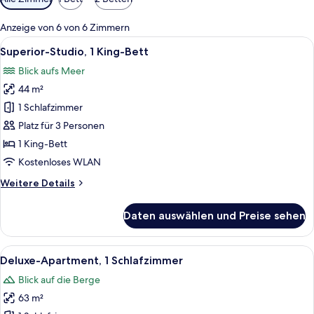
Filter
für
Anzeige von 6 von 6 Zimmern
Zimmer
Alle
Ein modernes Hotelzimmer mit einem g
6
Superior-Studio, 1 King-Bett
Fotos
Blick aufs Meer
für
44 m²
Superior-
Studio,
1 Schlafzimmer
1 King-
Platz für 3 Personen
Bett
1 King-Bett
anzeigen
Kostenloses WLAN
Weitere
Weitere Details
Details
für
Daten auswählen und Preise sehen
Superior-
Studio,
1 King-
Alle
Ein modernes Wohnzimmer mit einer Co
8
Bett
Deluxe-Apartment, 1 Schlafzimmer
Fotos
Blick auf die Berge
für
63 m²
Deluxe-