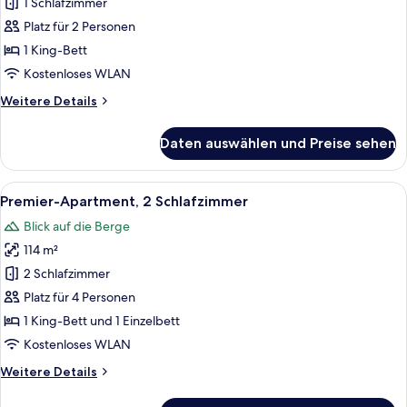
Apartment,
1 Schlafzimmer
1
Platz für 2 Personen
Schlafzimmer
1 King-Bett
anzeigen
Kostenloses WLAN
Weitere
Weitere Details
Details
für
Daten auswählen und Preise sehen
Deluxe-
Apartment,
1
Alle
Ein modernes Wohnzimmer mit Flachbil
9
Schlafzimmer
Premier-Apartment, 2 Schlafzimmer
Fotos
Blick auf die Berge
für
114 m²
Premier-
Apartment,
2 Schlafzimmer
2 Schlafzimmer
Platz für 4 Personen
anzeigen
1 King-Bett und 1 Einzelbett
Kostenloses WLAN
Weitere
Weitere Details
Details
für