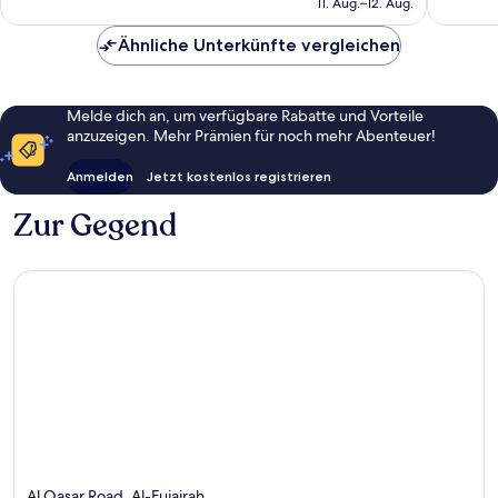
11. Aug.–12. Aug.
145
Bewert
72 €
Bewertungen
Ähnliche Unterkünfte vergleichen
Melde dich an, um verfügbare Rabatte und Vorteile
anzuzeigen. Mehr Prämien für noch mehr Abenteuer!
Anmelden
Jetzt kostenlos registrieren
Zur Gegend
Al Qasar Road, Al-Fujairah