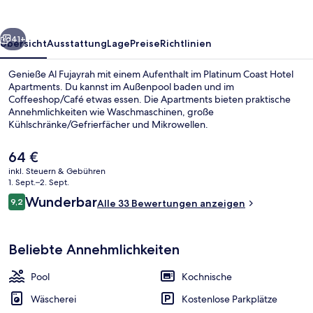
rück
Weiter
41+
Übersicht
Ausstattung
Lage
Preise
Richtlinien
Genieße Al Fujayrah mit einem Aufenthalt im Platinum Coast Hotel
Apartments. Du kannst im Außenpool baden und im
Coffeeshop/Café etwas essen. Die Apartments bieten praktische
Annehmlichkeiten wie Waschmaschinen, große
Kühlschränke/Gefrierfächer und Mikrowellen.
Der
64 €
aktuelle
inkl. Steuern & Gebühren
Preis
1. Sept.–2. Sept.
Presidential-Apartment, 2 Schlafzimmer
beträgt
Bewertungen
Wunderbar
9,2
Alle 33 Bewertungen anzeigen
64 €.
9,2 von 10.
Beliebte Annehmlichkeiten
Pool
Kochnische
Wäscherei
Kostenlose Parkplätze