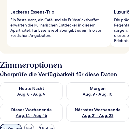
Leckeres Essens-Trio
Luxuri
Ein Restaurant, ein Café und ein Frühstücksbuffet
Die prä
erwarten die kulinarischen Entdecker in diesem
Regenfa
Aparthotel. Für Essensliebhaber gibt es ein Trio von
sorgen.
köstlichen Angeboten.
dieses 
Erlebnis
Zimmeroptionen
Überprüfe die Verfügbarkeit für diese Daten
Überprüfe die Verfügbarkeit für heute Nacht, Aug. 8 - Aug. 9.
Überprüfe die Verfügbarkeit f
Heute Nacht
Morgen
Aug. 8 - Aug. 9
Aug. 9 - Aug. 10
Überprüfe die Verfügbarkeit für dieses Wochenende, Aug. 14 -
Überprüfe die Verfügbarkeit f
Dieses Wochenende
Nächstes Wochenende
Aug. 14 - Aug. 16
Aug. 21 - Aug. 23
Verfügbare
Alle Zimmer
1 Bett
2 Betten