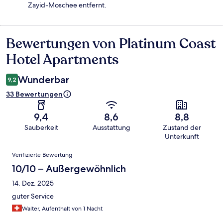
Zayid-Moschee entfernt.
Bewertungen von Platinum Coast
Bewertungen
Hotel Apartments
Wunderbar
9,2
33 Bewertungen
9,4
8,6
8,8
Sauberkeit
Ausstattung
Zustand der
Unterkunft
Bewertungen
Verifizierte Bewertung
10/10 – Außergewöhnlich
14. Dez. 2025
guter Service
Walter, Aufenthalt von 1 Nacht