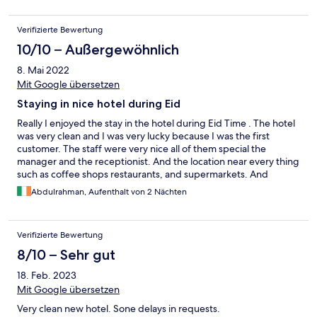
Verifizierte Bewertung
10/10 – Außergewöhnlich
8. Mai 2022
Mit Google übersetzen
Staying in nice hotel during Eid
Really I enjoyed the stay in the hotel during Eid Time . The hotel
was very clean and I was very lucky because I was the first
customer. The staff were very nice all of them special the
manager and the receptionist. And the location near every thing
such as coffee shops restaurants, and supermarkets. And
inshalla another time I am going to stay in this hotels even when I
Abdulrahman, Aufenthalt von 2 Nächten
am alone
Verifizierte Bewertung
8/10 – Sehr gut
18. Feb. 2023
Mit Google übersetzen
Very clean new hotel. Sone delays in requests.