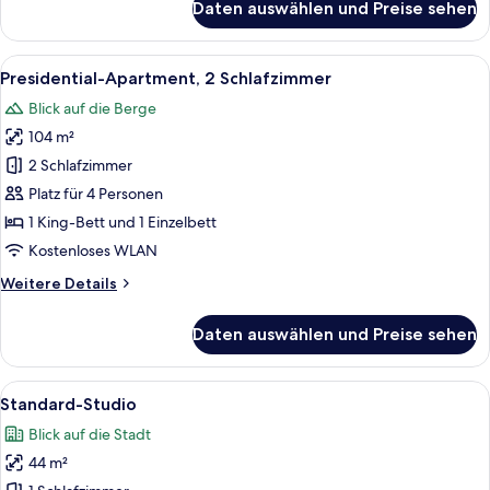
Daten auswählen und Preise sehen
Premier-
Apartment,
2 Schlafzimmer
Alle
Ein modernes Wohnzimmer mit einer C
6
Presidential-Apartment, 2 Schlafzimmer
Fotos
Blick auf die Berge
für
104 m²
Presidential-
Apartment,
2 Schlafzimmer
2 Schlafzimmer
Platz für 4 Personen
anzeigen
1 King-Bett und 1 Einzelbett
Kostenloses WLAN
Weitere
Weitere Details
Details
für
Daten auswählen und Preise sehen
Presidential-
Apartment,
2 Schlafzimmer
Alle
Ein Hotelzimmer mit zwei Betten, eine
3
Standard-Studio
Fotos
Blick auf die Stadt
für
44 m²
Standard-