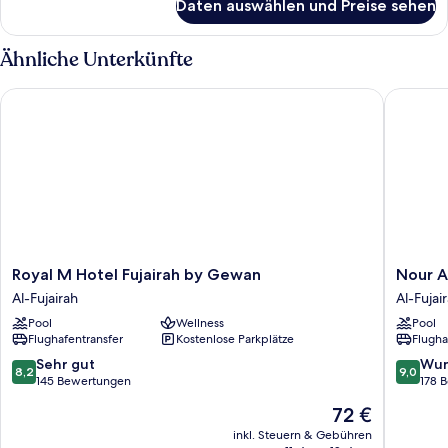
Daten auswählen und Preise sehen
Deluxe-
Apartment,
2 Einzelbetten
Ähnliche Unterkünfte
Royal M Hotel Fujairah by Gewan
Nour Arj
Royal
Nour
Royal M Hotel Fujairah by Gewan
Nour A
M
Arjaan
Al-Fujairah
Al-Fujai
Hotel
by
Pool
Wellness
Pool
Fujairah
Rotana
Flughafentransfer
Kostenlose Parkplätze
Flugha
by
Al-
Gewan
Fujairah
8.2
9.0
Sehr gut
Wun
8,2
9,0
Al-
von
von
145 Bewertungen
178 
Fujairah
10,
10,
Der
72 €
Sehr
Wunder
Preis
gut,
178
inkl. Steuern & Gebühren
beträgt