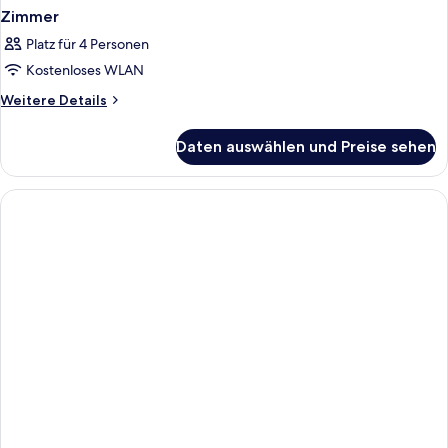
Zimmer
Platz für 4 Personen
Kostenloses WLAN
Weitere
Weitere Details
Details
für
Daten auswählen und Preise sehen
Zimmer