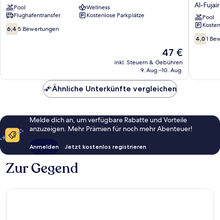
Al-Fujai
Pool
Wellness
Fujairah
Hotel
Flughafentransfer
Kostenlose Parkplätze
Al-
Formerl
Pool
Kosten
Fujairah
Concor
6.4
6,4
5 Bewertungen
Hotel
von
4.0
4,0
1 Be
Al-
10,
von
Der
47 €
Fujairah
5
10,
Preis
Bewertungen
inkl. Steuern & Gebühren
1
beträgt
9. Aug.–10. Aug.
Bewert
47 €
Ähnliche Unterkünfte vergleichen
Melde dich an, um verfügbare Rabatte und Vorteile
anzuzeigen. Mehr Prämien für noch mehr Abenteuer!
Anmelden
Jetzt kostenlos registrieren
Zur Gegend