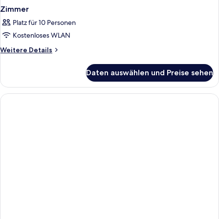
Zimmer
Platz für 10 Personen
Kostenloses WLAN
Weitere
Weitere Details
Details
für
Daten auswählen und Preise sehen
Zimmer