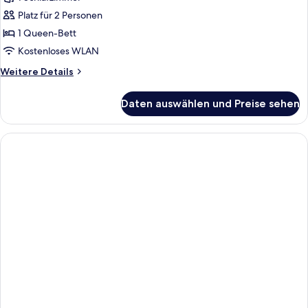
für
Platz für 2 Personen
Executive-
Suite,
1 Queen-Bett
Meerblick
Kostenloses WLAN
anzeigen
Weitere
Weitere Details
Details
für
Daten auswählen und Preise sehen
Executive-
Suite,
Meerblick