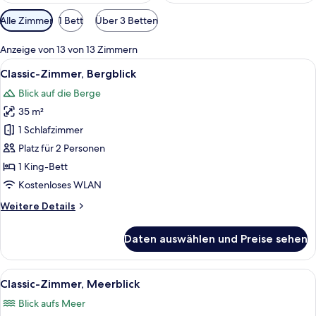
Verfügbare
Alle Zimmer
1 Bett
Über 3 Betten
Filter
für
Anzeige von 13 von 13 Zimmern
Zimmer
Alle
Ein Hotelzimmer mit einem großen Bett
2
Classic-Zimmer, Bergblick
Fotos
Blick auf die Berge
für
35 m²
Classic-
Zimmer,
1 Schlafzimmer
Bergblick
Platz für 2 Personen
anzeigen
1 King-Bett
Kostenloses WLAN
Weitere
Weitere Details
Details
für
Daten auswählen und Preise sehen
Classic-
Zimmer,
Bergblick
Alle
Ein Hotelzimmer mit einem großen Bett
2
Classic-Zimmer, Meerblick
Fotos
Blick aufs Meer
für