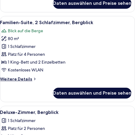
Daten auswählen und Preise sehen
Junior-
Suite,
Bergblick
Alle
Ein Hotelzimmer mit einem großen Bett
3
Familien-Suite, 2 Schlafzimmer, Bergblick
Fotos
Blick auf die Berge
für
80 m²
Familien-
Suite,
1 Schlafzimmer
2 Schlafzimmer,
Platz für 4 Personen
Bergblick
1 King-Bett und 2 Einzelbetten
anzeigen
Kostenloses WLAN
Weitere
Weitere Details
Details
für
Daten auswählen und Preise sehen
Familien-
Suite,
2 Schlafzimmer,
Alle
Ein Hotelzimmer mit einem großen Bett
1
Bergblick
Deluxe-Zimmer, Bergblick
Fotos
1 Schlafzimmer
für
Platz für 2 Personen
Deluxe-