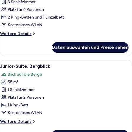
Suite,
3 Schlafzimmer
3 Schlafzimmer,
Platz für 6 Personen
Meerblick
2 King-Betten und 1 Einzelbett
anzeigen
Kostenloses WLAN
Weitere
Weitere Details
Details
für
Daten auswählen und Preise sehen
Familien-
Suite,
3 Schlafzimmer,
Alle
Ein Hotelzimmer mit violettem Sofaga
2
Meerblick
Junior-Suite, Bergblick
Fotos
Blick auf die Berge
für
55 m²
Junior-
Suite,
1 Schlafzimmer
Bergblick
Platz für 2 Personen
anzeigen
1 King-Bett
Kostenloses WLAN
Weitere
Weitere Details
Details
für