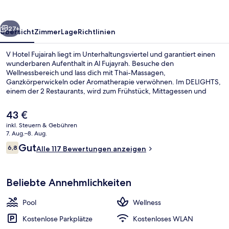
rück
Weiter
27+
Übersicht
Zimmer
Lage
Richtlinien
V Hotel Fujairah liegt im Unterhaltungsviertel und garantiert einen
wunderbaren Aufenthalt in Al Fujayrah. Besuche den
Wellnessbereich und lass dich mit Thai-Massagen,
Ganzkörperwickeln oder Aromatherapie verwöhnen. Im DELIGHTS,
einem der 2 Restaurants, wird zum Frühstück, Mittagessen und
Abendessen internationale Küche serviert. Dieses Hotel im
luxuriösen Stil bietet als weitere Highlights einen Außenpool, eine
Der
43 €
Loungebar sowie ein Fitnesscenter.
aktuelle
inkl. Steuern & Gebühren
Preis
7. Aug.–8. Aug.
Terrasse/Patio
beträgt
Bewertungen
Gut
6,8
Alle 117 Bewertungen anzeigen
43 €.
6,8 von 10.
Beliebte Annehmlichkeiten
Pool
Wellness
Kostenlose Parkplätze
Kostenloses WLAN