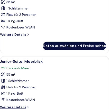
35 m²
Classic-
Zimmer,
1 Schlafzimmer
Meerblick
Platz für 2 Personen
anzeigen
1 King-Bett
Kostenloses WLAN
Weitere
Weitere Details
Details
für
Daten auswählen und Preise sehen
Classic-
Zimmer,
Meerblick
Alle
Ein Hotelzimmer mit violettem Sofaga
2
Junior-Suite, Meerblick
Fotos
Blick aufs Meer
für
55 m²
Junior-
Suite,
1 Schlafzimmer
Meerblick
Platz für 2 Personen
anzeigen
1 King-Bett
Kostenloses WLAN
Weitere
Weitere Details