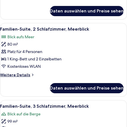
Details
für
Daten auswählen und Preise sehen
Junior-
Suite,
Meerblick
Alle
Ein modernes Wohnzimmer mit violette
3
Familien-Suite, 2 Schlafzimmer, Meerblick
Fotos
Blick aufs Meer
für
80 m²
Familien-
Suite,
Platz für 4 Personen
2 Schlafzimmer,
1 King-Bett und 2 Einzelbetten
Meerblick
Kostenloses WLAN
anzeigen
Weitere
Weitere Details
Details
für
Daten auswählen und Preise sehen
Familien-
Suite,
2 Schlafzimmer,
Alle
Ein modernes Wohnzimmer mit violette
3
Meerblick
Familien-Suite, 3 Schlafzimmer, Meerblick
Fotos
Blick auf die Berge
für
99 m²
Familien-