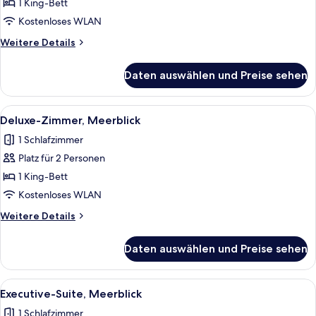
Zimmer,
1 King-Bett
Bergblick
Kostenloses WLAN
anzeigen
Weitere
Weitere Details
Details
für
Daten auswählen und Preise sehen
Deluxe-
Zimmer,
Bergblick
Alle
Ein Hotelzimmer mit einem großen Bett
1
Deluxe-Zimmer, Meerblick
Fotos
1 Schlafzimmer
für
Platz für 2 Personen
Deluxe-
Zimmer,
1 King-Bett
Meerblick
Kostenloses WLAN
anzeigen
Weitere
Weitere Details
Details
für
Daten auswählen und Preise sehen
Deluxe-
Zimmer,
Meerblick
Alle
Ein Hotelzimmer mit einem großen Bett
1
Executive-Suite, Meerblick
Fotos
1 Schlafzimmer