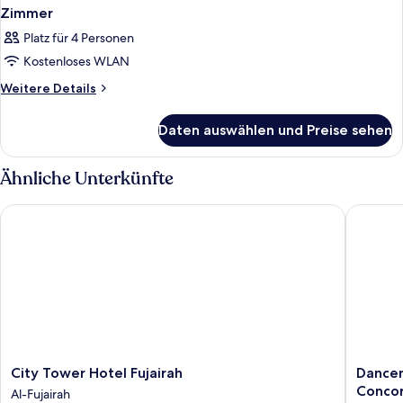
Zimmer
Platz für 4 Personen
Kostenloses WLAN
Weitere
Weitere Details
Details
für
Daten auswählen und Preise sehen
Zimmer
Ähnliche Unterkünfte
City Tower Hotel Fujairah
Dancente
City
Dancent
City Tower Hotel Fujairah
Dancen
Tower
Luxe
Concor
Al-Fujairah
Hotel
Cornich