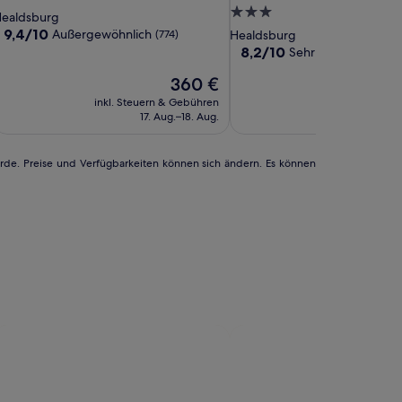
nn,
Inn
3.0-
terne-
ealdsburg
apestry
MOD
Sterne-
nterkunft
9.4
9,4/10
Außergewöhnlich
(774)
Healdsburg
ollection
Collection
von
Unterkunft
8.2
8,2/10
Sehr gut
(1008)
10,
y
by
von
Außergewöhnlich,
Der
360 €
10,
ilton
Sonesta
(774)
Preis
Sehr
inkl. Steuern & Gebühren
inkl. Steuern
beträgt
gut,
17. Aug.–18. Aug.
17. A
360 €
(1008)
urde. Preise und Verfügbarkeiten können sich ändern. Es können