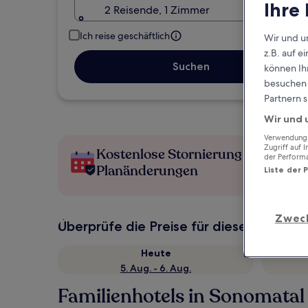
Ihre
2 Reisende, 1 Zimmer
Ich reise geschäftlich
Wir und u
z.B. auf 
Suchen
können Ihr
besuchen S
Partnern s
Wir und 
Verwendung g
Zugriff auf 
Kostenlose Stornierung bei
der Perform
Planänderungen
Liste der 
Zwec
Überprüfe die Preise für diese Daten
Heute
5. Aug. - 6. Aug.
Familienhotels in Sonomatal