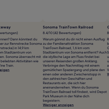
Foto von Perla Davis
Öf
Fo
ceway
Sonoma TrainTown Railroad
G
v
ewertungen)
8.4/10 (42 Bewertungen)
8
Pe
Rennen? Dann könntest du
Warum gönnst du dir nicht einen Ausflug
R
Da
her zur Rennstrecke Sonoma
zu der Familienattraktion Sonoma
b
strecke) in 14,9 km
TrainTown Railroad, 1,6 km vom
G
om Stadtzentrum von
Stadtzentrum von Sonoma entfernt? Auch
S
n. Sonoma überrascht mit
die idyllische Lage am Fluss findet bei
u
beliebten Aktivitäten wie
unseren Reisenden großen Anklang.
u
ine Train.
Verbringe den Nachmittag mit einem
a
eigen
gemütlichen Spaziergang und plane den
V
einen oder anderen Zwischenstopp in
W
den zahlreichen Geschäften und
Restaurants ein, die sich hier
aneinanderreihen. Wenn du Sonoma
TrainTown Railroad toll findest, wird Depot
Park Museum in der Nähe dich
begeistern.
Weniger anzeigen