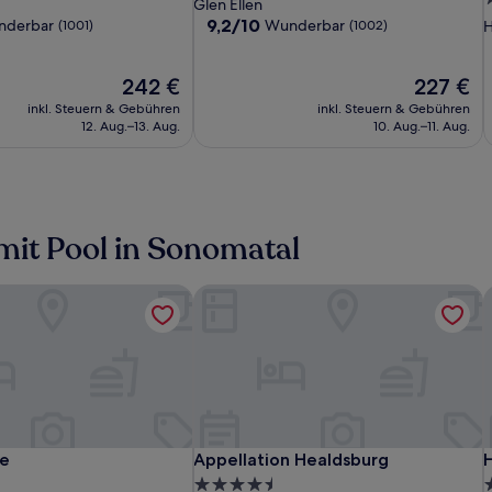
Sterne-
Glen Ellen
Tapestry
-
T
-
S
Unterkunft
9.2
9,2/10
nderbar
Wunderbar
(1001)
(1002)
H
Collection
A
C
C
von
U
10,
by
Four
b
F
b
Der
Wunderbar,
Der
242 €
227 €
Hilton
Sisters
H
S
S
Preis
(1002)
Preis
inkl. Steuern & Gebühren
Inn
inkl. Steuern & Gebühren
I
beträgt
beträgt
12. Aug.–13. Aug.
10. Aug.–11. Aug.
242 €
227 €
mit Pool in Sonomatal
e
Appellation Healdsburg
H
Sonoma
Gaige
Appellation
G
A
H
e
Appellation Healdsburg
H
se
Appellation Healdsburg
Valley
House
Healdsburg
V
H
4.5-
4