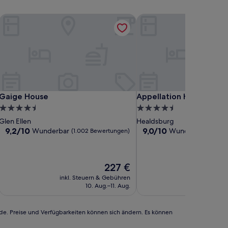
Gaige House
Appellation Healdsburg
Gaige House
Appellation Healdsburg
Gaige House
Appellation Healdsburg
4.5-
4.5-
Sterne-
Sterne-
Glen Ellen
Healdsburg
Unterkunft
Unterkunft
9.2
9.0
9,2/10
9,0/10
Wunderbar
Wunderbar
(1.002 Bewertungen)
(116 B
von
von
10,
10,
Wunderbar,
Wunderbar,
Der
227 €
(1.002
(116
Preis
Bewertungen)
Bewertungen)
inkl. Steuern & Gebühren
inkl. Steu
beträgt
10. Aug.–11. Aug.
12
227 €
rde. Preise und Verfügbarkeiten können sich ändern. Es können