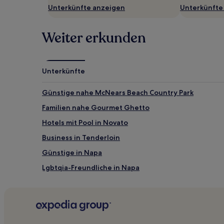
Unterkünfte anzeigen
Unterkünfte
Weiter erkunden
Unterkünfte
Günstige nahe McNears Beach Country Park
Familien nahe Gourmet Ghetto
Hotels mit Pool in Novato
Business in Tenderloin
Günstige in Napa
Lgbtqia-Freundliche in Napa
Familien in Napa
Günstige in Rohnert Park
Familien nahe Bodega Dunes