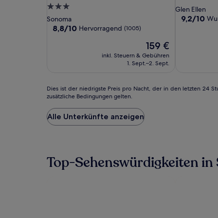
Inn,
Inn,
3.0-
Sterne-
Glen Ellen
Tapestry
Tapestry
Sterne-
Unterkunft
9.2
9,2/10
Wu
Sonoma
Collection
Collection
von
Unterkunft
8.8
8,8/10
Hervorragend
(1005)
10,
by
by
von
Der
Wunderbar,
159 €
10,
Hilton
Hilton
Preis
(1002)
Hervorragend,
inkl. Steuern & Gebühren
beträgt
(1005)
1. Sept.–2. Sept.
159 €
Dies
Dies ist der niedrigste Preis pro Nacht, der in den letzten 2
zusätzliche Bedingungen gelten.
ist
der
niedrigste
Alle Unterkünfte anzeigen
Preis
pro
Nacht,
der
Top-Sehenswürdigkeiten in
in
den
letzten
24 Stunden
für
einen
Aufenthalt