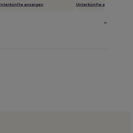
nterkünfte anzeigen
Unterkünfte anzeigen
t nahe Van Ness Avenue
 Park
ty