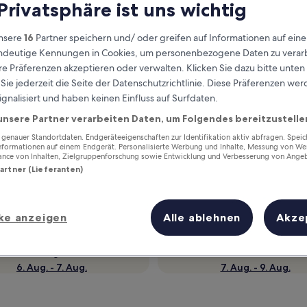
 Privatsphäre ist uns wichtig
nsere
16
Partner speichern und/ oder greifen auf Informationen auf ein
eindeutige Kennungen in Cookies, um personenbezogene Daten zu verarb
e Präferenzen akzeptieren oder verwalten. Klicken Sie dazu bitte unten
ie jederzeit die Seite der Datenschutzrichtlinie. Diese Präferenzen we
ignalisiert und haben keinen Einfluss auf Surfdaten.
unsere Partner verarbeiten Daten, um Folgendes bereitzustelle
enauer Standortdaten. Endgeräteeigenschaften zur Identifikation aktiv abfragen. Spei
Informationen auf einem Endgerät. Personalisierte Werbung und Inhalte, Messung von We
Verdiene Prämien für jede
ance von Inhalten, Zielgruppenforschung sowie Entwicklung und Verbesserung von Ange
wahrgenommene Übernachtung
Partner (Lieferanten)
ke anzeigen
Alle ablehnen
Akze
Morgen
Dieses Wochenende
6. Aug. - 7. Aug.
7. Aug. - 9. Aug.