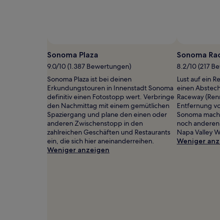
mit
1 Übernachtung
von
2 Erwachsenen
gefunden
wurde.
Sonoma Plaza
Sonoma Ra
Preise
und
9.0/10 (1.387 Bewertungen)
8.2/10 (217 B
Verfügbarkeiten
Sonoma Plaza ist bei deinen
Lust auf ein 
können
Erkundungstouren in Innenstadt Sonoma
einen Abstec
sich
definitiv einen Fotostopp wert. Verbringe
Raceway (Renn
ändern.
den Nachmittag mit einem gemütlichen
Entfernung v
Es
Spaziergang und plane den einen oder
Sonoma mache
können
anderen Zwischenstopp in den
noch anderen 
zusätzliche
zahlreichen Geschäften und Restaurants
Napa Valley W
Bedingungen
ein, die sich hier aneinanderreihen.
Weniger anz
gelten.
Weniger anzeigen