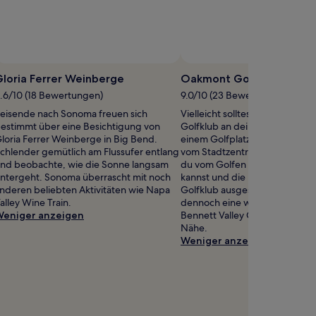
fentliches
to
loria Ferrer Weinberge
Oakmont Golfklub
on
.6/10 (18 Bewertungen)
9.0/10 (23 Bewertungen)
rla
eisende nach Sonoma freuen sich
Vielleicht solltest du beim Oa
vis
estimmt über eine Besichtigung von
Golfklub an deinem Schwung f
loria Ferrer Weinberge in Big Bend.
einem Golfplatz in 10,6 km En
chlender gemütlich am Flussufer entlang
vom Stadtzentrum von Santa 
nd beobachte, wie die Sonne langsam
du vom Golfen nicht genug kr
ntergeht. Sonoma überrascht mit noch
kannst und die Möglichkeiten
nderen beliebten Aktivitäten wie Napa
Golfklub ausgeschöpft hast, k
alley Wine Train.
dennoch eine weitere Runde 
eniger anzeigen
Bennett Valley Golfplatz ist gan
Nähe.
Weniger anzeigen