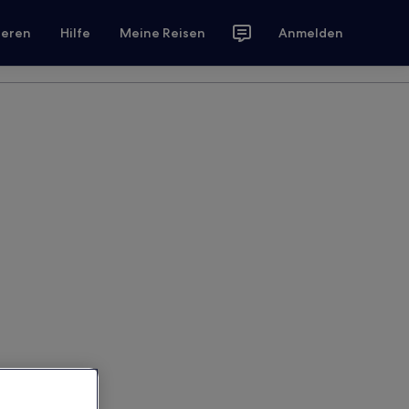
ieren
Hilfe
Meine Reisen
Anmelden