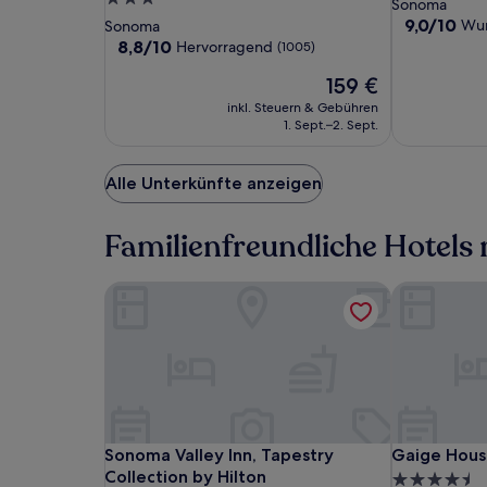
Sterne-
Sonoma
Es
Tapestry
Tapestry
-
Sterne-
Unterkunft
9.0
9,0/10
Wu
Sonoma
können
Collection
Collection
A
von
Unterkunft
8.8
8,8/10
zusätzliche
Hervorragend
(1005)
10,
by
by
Four
von
Bedingungen
Der
Wunderbar,
159 €
10,
gelten.
Hilton
Hilton
Sisters
Preis
(1001)
Hervorragend,
inkl. Steuern & Gebühren
Inn
beträgt
(1005)
1. Sept.–2. Sept.
159 €
Alle Unterkünfte anzeigen
Familienfreundliche Hotels 
Sonoma Valley Inn, Tapestry Collection by Hilton
Gaige Hous
Sonoma
Sonoma
Gaige
Sonoma Valley Inn, Tapestry Collection by Hilton
Gaige Hous
Sonoma Valley Inn, Tapestry
Gaige Hou
Valley
Valley
House
Collection by Hilton
4.5-