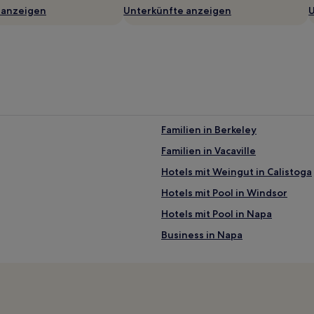
 anzeigen
Unterkünfte anzeigen
U
Familien in Berkeley
Familien in Vacaville
Hotels mit Weingut in Calistoga
Hotels mit Pool in Windsor
Hotels mit Pool in Napa
Business in Napa
Hotels mit Shoppingmöglichkei
Haustierfreundliche in Rohnert
Hotels mit Pool in Sonoma Coun