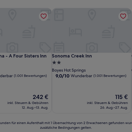
 - A Four Sisters Inn
Sonoma Creek Inn
 - A Four Sisters Inn
Sonoma Creek Inn
a - A Four Sisters Inn
Sonoma Creek Inn
2.0-
Sterne-
Boyes Hot Springs
Unterkunft
9.0
9,0/10
derbar
Wunderbar
(1.001 Bewertungen)
(1.001 Bewertungen)
von
10,
Wunderbar,
Der
Der
242 €
115 €
(1.001
Preis
Preis
n)
Bewertungen)
inkl. Steuern & Gebühren
inkl. Steuern & Gebühren
beträgt
beträgt
12. Aug.–13. Aug.
26. Aug.–27. Aug.
242 €
115 €
24 Stunden für einen Aufenthalt mit 1 Übernachtung von 2 Erwachsenen gefunden wu
zusätzliche Bedingungen gelten.