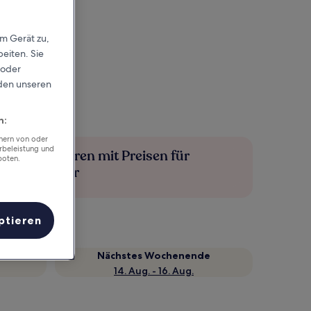
em Gerät zu,
eiten. Sie
 oder
rden unseren
n:
chern von oder
rbeleistung und
Mehr sparen mit Preisen für
boten.
Mitglieder
ptieren
Nächstes Wochenende
14. Aug. - 16. Aug.