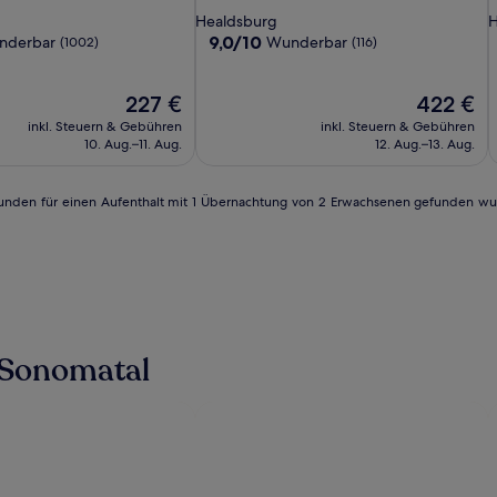
Inn,
I
Sterne-
S
Healdsburg
H
Tapestry
T
Unterkunft
U
9.0
9,0/10
nderbar
Wunderbar
(1002)
(116)
Collection
C
von
10,
by
b
Der
Wunderbar,
Der
227 €
422 €
Hilton
H
Preis
(116)
Preis
inkl. Steuern & Gebühren
inkl. Steuern & Gebühren
beträgt
beträgt
10. Aug.–11. Aug.
12. Aug.–13. Aug.
227 €
422 €
4 Stunden für einen Aufenthalt mit 1 Übernachtung von 2 Erwachsenen gefunden w
 Sonomatal