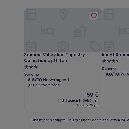
Sonoma Valley Inn, Tapestry Collection by Hilton
Inn At Sonoma
Sonoma Valley Inn, Tapestry Collection by Hilton
Inn At Sonoma
Sonoma Valley Inn, Tapestry
Inn At Sonom
Collection by Hilton
3.5-
3.0-
Sterne-
Sonoma
Sterne-
Unterkunft
9.0
9,0/10
Wun
Sonoma
von
Unterkunft
8.8
8,8/10
Hervorragend
10,
von
(1.005 Bewertungen)
Wunderbar,
10,
Der
159 €
(1.001
Hervorragend,
Preis
Bewertunge
(1.005
inkl. Steuern & Gebühren
beträgt
Bewertungen)
1. Sept.–2. Sept.
159 €
Dies
Dies ist der niedrigste Preis pro Nacht, der in den letzten 
ist