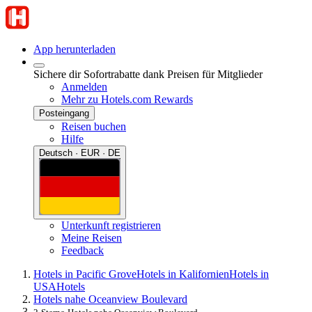
App herunterladen
Sichere dir Sofortrabatte dank Preisen für Mitglieder
Anmelden
Mehr zu Hotels.com Rewards
Posteingang
Reisen buchen
Hilfe
Deutsch · EUR · DE
Unterkunft registrieren
Meine Reisen
Feedback
Hotels in Pacific Grove
Hotels in Kalifornien
Hotels in
USA
Hotels
Hotels nahe Oceanview Boulevard