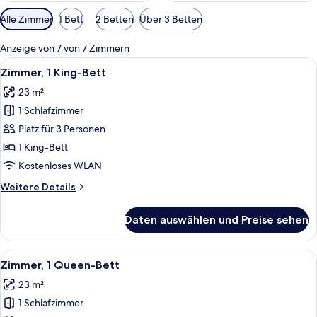
Verfügbare
Alle Zimmer
1 Bett
2 Betten
Über 3 Betten
Filter
für
Anzeige von 7 von 7 Zimmern
Zimmer
Alle
Ein Hotelzimmer mit einem großen Bet
6
Zimmer, 1 King-Bett
Fotos
23 m²
für
1 Schlafzimmer
Zimmer,
1 King-
Platz für 3 Personen
Bett
1 King-Bett
anzeigen
Kostenloses WLAN
Weitere
Weitere Details
Details
für
Daten auswählen und Preise sehen
Zimmer,
1 King-
Bett
Alle
Ein Hotelzimmer mit Bett, Schreibtis
5
Zimmer, 1 Queen-Bett
Fotos
23 m²
für
1 Schlafzimmer
Zimmer,