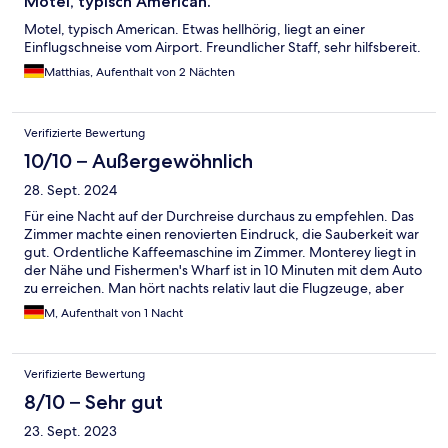
Motel, typisch American.
Motel, typisch American. Etwas hellhörig, liegt an einer
Einflugschneise vom Airport. Freundlicher Staff, sehr hilfsbereit.
Matthias, Aufenthalt von 2 Nächten
Verifizierte Bewertung
10/10 – Außergewöhnlich
28. Sept. 2024
Für eine Nacht auf der Durchreise durchaus zu empfehlen. Das
Zimmer machte einen renovierten Eindruck, die Sauberkeit war
gut. Ordentliche Kaffeemaschine im Zimmer. Monterey liegt in
der Nähe und Fishermen's Wharf ist in 10 Minuten mit dem Auto
zu erreichen. Man hört nachts relativ laut die Flugzeuge, aber
viele Starts waren es nicht.
M, Aufenthalt von 1 Nacht
Verifizierte Bewertung
8/10 – Sehr gut
23. Sept. 2023