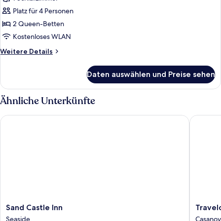
Zimmer,
2 Queen-
Platz für 4 Personen
Betten
2 Queen-Betten
anzeigen
Kostenloses WLAN
Weitere
Weitere Details
Details
für
Daten auswählen und Preise sehen
Zimmer,
2 Queen-
Betten
Ähnliche Unterkünfte
Sand Castle Inn
Travelo
Sand
Travelo
Sand Castle Inn
Trave
Castle
by
Seaside
Casanov