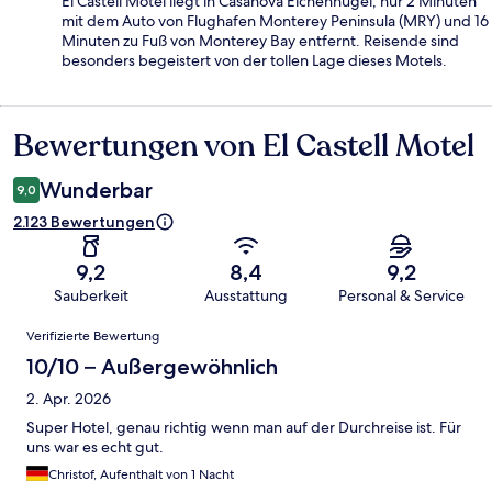
El Castell Motel liegt in Casanova Eichenhügel, nur 2 Minuten
mit dem Auto von Flughafen Monterey Peninsula (MRY) und 16
Minuten zu Fuß von Monterey Bay entfernt. Reisende sind
besonders begeistert von der tollen Lage dieses Motels.
Bewertungen von El Castell Motel
Bewertungen
Wunderbar
9,0
2.123 Bewertungen
9,2
8,4
9,2
Sauberkeit
Ausstattung
Personal & Service
Bewertungen
Verifizierte Bewertung
10/10 – Außergewöhnlich
2. Apr. 2026
Super Hotel, genau richtig wenn man auf der Durchreise ist. Für
uns war es echt gut.
Christof, Aufenthalt von 1 Nacht