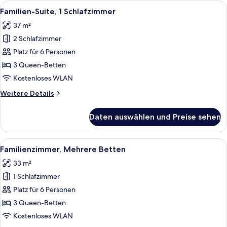
Betten
Alle
Ein Hotelzimmer mit einem Bett, einem
8
Familien-Suite, 1 Schlafzimmer
Fotos
37 m²
für
2 Schlafzimmer
Familien-
Suite,
Platz für 6 Personen
1
3 Queen-Betten
Schlafzimmer
Kostenloses WLAN
anzeigen
Weitere
Weitere Details
Details
für
Daten auswählen und Preise sehen
Familien-
Suite,
1
Alle
Ein Hotelzimmer mit zwei Betten, eine
6
Schlafzimmer
Familienzimmer, Mehrere Betten
Fotos
33 m²
für
1 Schlafzimmer
Familienzimmer,
Mehrere
Platz für 6 Personen
Betten
3 Queen-Betten
anzeigen
Kostenloses WLAN