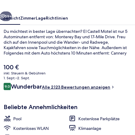
rück
Weiter
59+
Übersicht
Zimmer
Lage
Richtlinien
Du möchtest in bester Lage übernachten? El Castell Motel ist nur 5
Autominuten entfernt von: Monterey Bay und 17-Mile Drive. Freu
dich auf den Innenpool und die Wander- und Radwege,
Kajakfahren sowie Tauchmöglichkeiten in der Nähe. Außerdem ist
Folgendes mit dem Auto höchstens 10 Minuten entfernt: Cannery
Row und Monterey Bay Aquarium. Der Pool und das hilfsbereite
Personal erhalten tolle Bewertungen von anderen Reisenden.
Der
100 €
aktuelle
inkl. Steuern & Gebühren
Preis
1. Sept.–2. Sept.
Innenpool, beheizter Pool, Liegestühl
beträgt
Bewertungen
Wunderbar
9,0
Alle 2.123 Bewertungen anzeigen
100 €.
9,0 von 10.
Beliebte Annehmlichkeiten
Pool
Kostenlose Parkplätze
Kostenloses WLAN
Klimaanlage