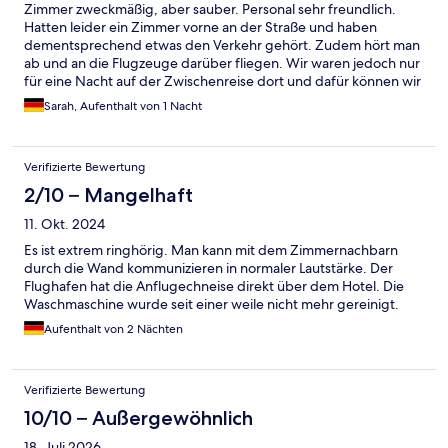
Zimmer zweckmäßig, aber sauber. Personal sehr freundlich.
Hatten leider ein Zimmer vorne an der Straße und haben
dementsprechend etwas den Verkehr gehört. Zudem hört man
ab und an die Flugzeuge darüber fliegen. Wir waren jedoch nur
für eine Nacht auf der Zwischenreise dort und dafür können wir
das Motel auf jeden Fall weiterempfehlen.
Sarah, Aufenthalt von 1 Nacht
Verifizierte Bewertung
2/10 – Mangelhaft
11. Okt. 2024
Es ist extrem ringhörig. Man kann mit dem Zimmernachbarn
durch die Wand kommunizieren in normaler Lautstärke. Der
Flughafen hat die Anflugechneise direkt über dem Hotel. Die
Waschmaschine wurde seit einer weile nicht mehr gereinigt.
Aufenthalt von 2 Nächten
Verifizierte Bewertung
10/10 – Außergewöhnlich
18. Juli 2026