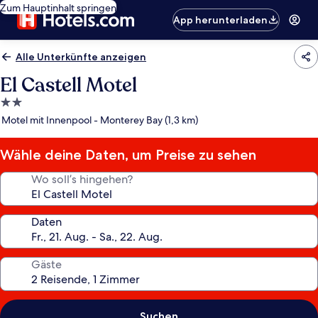
Zum Hauptinhalt springen
App herunterladen
Alle Unterkünfte anzeigen
El Castell Motel
2.0-
Sterne-
Motel mit Innenpool - Monterey Bay (1,3 km)
Unterkunft
Wähle deine Daten, um Preise zu sehen
Wo soll’s hingehen?
Daten
Gäste
Suchen