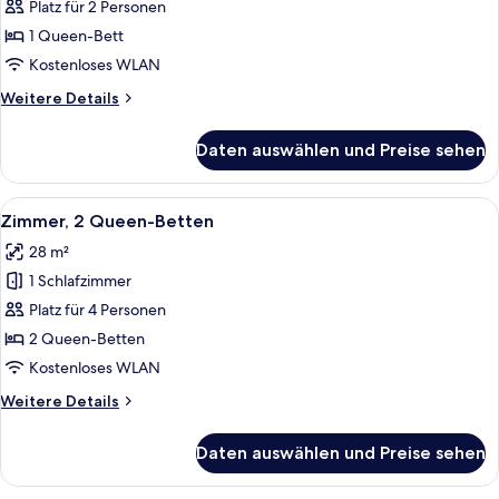
1
Platz für 2 Personen
Queen-
1 Queen-Bett
Bett
Kostenloses WLAN
anzeigen
Weitere
Weitere Details
Details
für
Daten auswählen und Preise sehen
Zimmer,
1
Queen-
Alle
Ein Hotelzimmer mit zwei Betten, ein
7
Bett
Zimmer, 2 Queen-Betten
Fotos
28 m²
für
1 Schlafzimmer
Zimmer,
2 Queen-
Platz für 4 Personen
Betten
2 Queen-Betten
anzeigen
Kostenloses WLAN
Weitere
Weitere Details
Details
für
Daten auswählen und Preise sehen
Zimmer,
2 Queen-