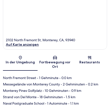
2102 North Fremont St, Monterey, CA, 93940
Auf Karte anzeigen
Karte
In der Umgebung
Fortbewegung vor
Restaurants
Ort
North Fremont Street
- 1 Gehminute
- 0.0 km
Messegelände von Monterey County
- 2 Gehminuten
- 0.2 km
Monterey Pines Golfplatz
- 10 Gehminuten
- 0.9 km
Strand von Del Monte
- 18 Gehminuten
- 1.5 km
Naval Postgraduate School
- 1 Autominute
- 1.1 km