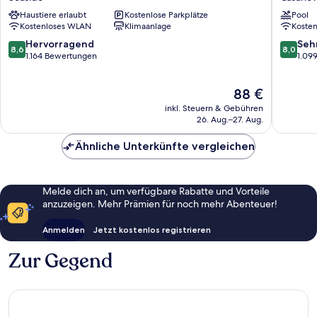
Inn
Wyndh
Haustiere erlaubt
Kostenlose Parkplätze
Pool
Seaside
Monter
Kostenloses WLAN
Klimaanlage
Koste
Bay
Casanov
8.6
8.0
Hervorragend
Seh
8,6
8,0
Eichenh
von
von
1.164 Bewertungen
1.09
10,
10,
Hervorragend,
Sehr
Der
88 €
1.164
gut,
Preis
Bewertungen
1.099
inkl. Steuern & Gebühren
beträgt
Bewert
26. Aug.–27. Aug.
88 €
Ähnliche Unterkünfte vergleichen
Melde dich an, um verfügbare Rabatte und Vorteile
anzuzeigen. Mehr Prämien für noch mehr Abenteuer!
Anmelden
Jetzt kostenlos registrieren
Zur Gegend