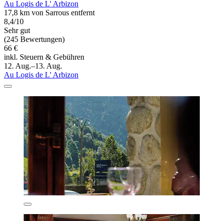
Au Logis de L' Arbizon
17,8 km von Sarrous entfernt
8,4/10
Sehr gut
(245 Bewertungen)
66 €
inkl. Steuern & Gebühren
12. Aug.–13. Aug.
Au Logis de L' Arbizon