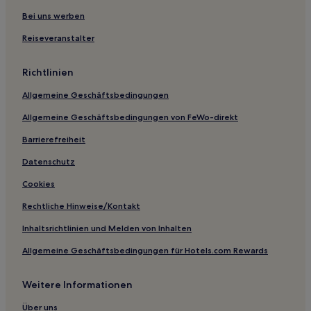
Ferienwohnungen in Linnégatan
Bei uns werben
Hostels in The Avenue
Reiseveranstalter
Business in Inom Vallgraven
Richtlinien
Haustierfreundliche in Blidsberg
Allgemeine Geschäftsbedingungen
Hotels mit Parkplatz in Borås
Allgemeine Geschäftsbedingungen von FeWo-direkt
Hotels mit inbegriffenem Frühstück in Borås
Business in Borås
Barrierefreiheit
Günstige in Borås
Datenschutz
Business in Heden
Cookies
Hotels mit inbegriffenem Frühstück in Trollhättan
Rechtliche Hinweise/Kontakt
Hotels mit Parkplatz in Trollhättan
Inhaltsrichtlinien und Melden von Inhalten
Haustierfreundliche in Trollhättan
Allgemeine Geschäftsbedingungen für Hotels.com Rewards
Hotels mit Parkplatz in Stampen
Weitere Informationen
Luxus in Stampen
Hotels mit Parkplatz nahe Linnégatan
Über uns