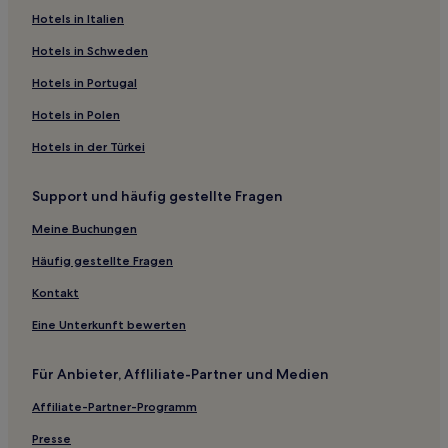
Öjersjö: Hotels
Hotels in Italien
Lorensberg: Hotels
Hotels in Schweden
Kviberg: Hotels
Hotels in Portugal
Lundby: Hotels
Hotels in Polen
Hotels nahe Straßenbahnhaltestelle Bellevue
Hotels in der Türkei
Hotels nahe Straßenbahnhaltestelle Kålltorp
Support und häufig gestellte Fragen
Olskroken: Hotels
Heden: Hotels
Meine Buchungen
Backa: Hotels
Häufig gestellte Fragen
Hotels nahe Dom zu Göteborg
Kontakt
Hotels nahe Straßenbahnhaltestelle SKF
Eine Unterkunft bewerten
Sävedalen: Hotels
Für Anbieter, Affliliate-Partner und Medien
Bagaregarden: Hotels
Affiliate-Partner-Programm
Hotels nahe Bahnhof Partille
B&B in Göteborg
Presse