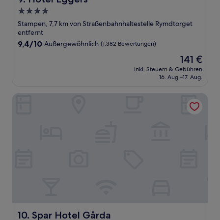
4.0-
Sterne-
Stampen, 7,7 km von Straßenbahnhaltestelle Rymdtorget
Unterkunft
entfernt
9.4
9,4/10
Außergewöhnlich
(1.382 Bewertungen)
von
Der
141 €
10,
Preis
Außergewöhnlich,
inkl. Steuern & Gebühren
beträgt
16. Aug.–17. Aug.
(1.382
141 €
Bewertungen)
Spar Hotel Gårda
Spar Hotel Gårda
10. Spar Hotel Gårda