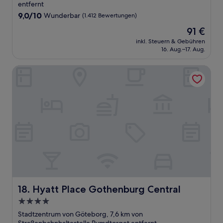
Unterkunft
entfernt
9.0
9,0/10
Wunderbar
(1.412 Bewertungen)
von
Der
91 €
10,
Preis
Wunderbar,
inkl. Steuern & Gebühren
beträgt
16. Aug.–17. Aug.
(1.412
91 €
Bewertungen)
Hyatt Place Gothenburg Central
Hyatt Place Gothenburg Central
18. Hyatt Place Gothenburg Central
4.0-
Sterne-
Stadtzentrum von Göteborg, 7,6 km von
Unterkunft