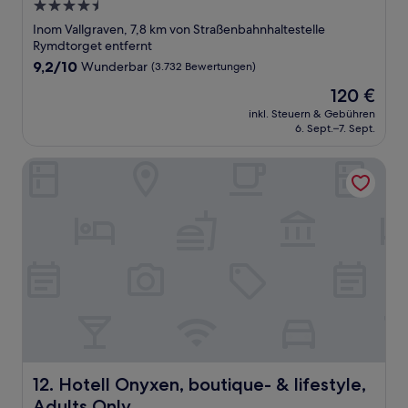
4.5-
Sterne-
Inom Vallgraven, 7,8 km von Straßenbahnhaltestelle
Unterkunft
Rymdtorget entfernt
9.2
9,2/10
Wunderbar
(3.732 Bewertungen)
von
Der
120 €
10,
Preis
Wunderbar,
inkl. Steuern & Gebühren
beträgt
6. Sept.–7. Sept.
(3.732
120 €
Bewertungen)
Hotell Onyxen, boutique- & lifestyle, Adults Only
Hotell Onyxen, boutique- & lifestyle, Adults Only
12. Hotell Onyxen, boutique- & lifestyle,
Adults Only