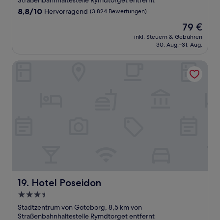
Straßenbahnhaltestelle Rymdtorget entfernt
8.8
8,8/10
Hervorragend
(3.824 Bewertungen)
von
Der
79 €
10,
Preis
Hervorragend,
inkl. Steuern & Gebühren
beträgt
30. Aug.–31. Aug.
(3.824
79 €
Bewertungen)
Hotel Poseidon
Hotel Poseidon
19. Hotel Poseidon
3.5-
Sterne-
Stadtzentrum von Göteborg, 8,5 km von
Unterkunft
Straßenbahnhaltestelle Rymdtorget entfernt