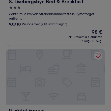
Lisebergsbyn Bed & Breakfast
8. Lisebergsbyn Bed & Breakfast
3.0-
Sterne-
Zentrum, 6 km von Straßenbahnhaltestelle Rymdtorget
Unterkunft
entfernt
9.0
9,0/10
Wunderbar
(243 Bewertungen)
von
Der
98 €
10,
Preis
Wunderbar,
inkl. Steuern & Gebühren
beträgt
17. Aug.–18. Aug.
(243
98 €
Bewertungen)
Hôtel Eggers
Hôtel Eggers
9. Hôtel Eggers