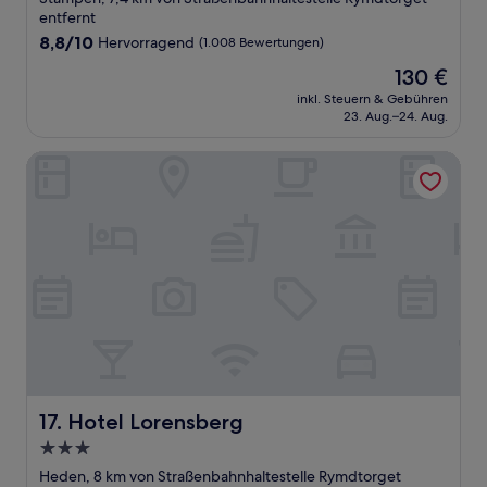
Unterkunft
entfernt
8.8
8,8/10
Hervorragend
(1.008 Bewertungen)
von
Der
130 €
10,
Preis
Hervorragend,
inkl. Steuern & Gebühren
beträgt
23. Aug.–24. Aug.
(1.008
130 €
Bewertungen)
Hotel Lorensberg
Hotel Lorensberg
17. Hotel Lorensberg
3.0-
Sterne-
Heden, 8 km von Straßenbahnhaltestelle Rymdtorget