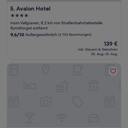
Avalon Hotel
5. Avalon Hotel
4.0-
Sterne-
Inom Vallgraven, 8,2 km von Straßenbahnhaltestelle
Unterkunft
Rymdtorget entfernt
9.6
9,6/10
Außergewöhnlich
(2.702 Bewertungen)
von
Der
139 €
10,
Preis
Außergewöhnlich,
inkl. Steuern & Gebühren
beträgt
30. Aug.–31. Aug.
(2.702
139 €
Bewertungen)
Hotel Royal