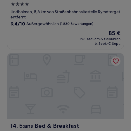
4.0-
Sterne-
Lindholmen, 8,6 km von Straßenbahnhaltestelle Rymdtorget
Unterkunft
entfernt
9.4
9,4/10
Außergewöhnlich
(1.830 Bewertungen)
von
Der
85 €
10,
Preis
Außergewöhnlich,
inkl. Steuern & Gebühren
beträgt
6. Sept.–7. Sept.
(1.830
85 €
Bewertungen)
5:ans Bed & Breakfast
5:ans Bed & Breakfast
14. 5:ans Bed & Breakfast