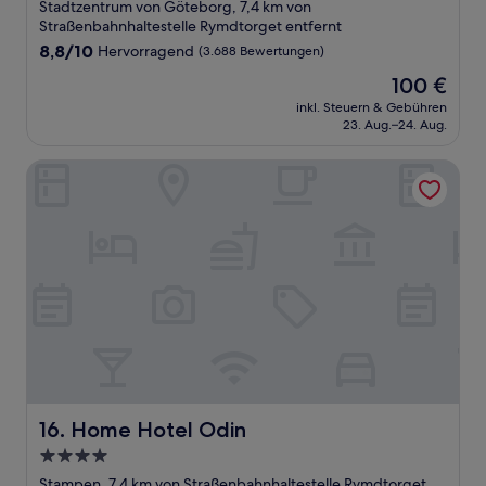
Sterne-
Stadtzentrum von Göteborg, 7,4 km von
Unterkunft
Straßenbahnhaltestelle Rymdtorget entfernt
8.8
8,8/10
Hervorragend
(3.688 Bewertungen)
von
Der
100 €
10,
Preis
Hervorragend,
inkl. Steuern & Gebühren
beträgt
23. Aug.–24. Aug.
(3.688
100 €
Bewertungen)
Home Hotel Odin
Home Hotel Odin
16. Home Hotel Odin
4.0-
Sterne-
Stampen, 7,4 km von Straßenbahnhaltestelle Rymdtorget