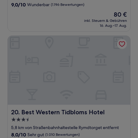
9.0
9,0/10
Wunderbar
(1.196 Bewertungen)
von
Der
80 €
10,
Preis
Wunderbar,
inkl. Steuern & Gebühren
beträgt
16. Aug.–17. Aug.
(1.196
80 €
Bewertungen)
Best Western Tidbloms Hotel
Best Western Tidbloms Hotel
20. Best Western Tidbloms Hotel
3.5-
Sterne-
5,8 km von Straßenbahnhaltestelle Rymdtorget entfernt
Unterkunft
8.0
8,0/10
Sehr gut
(1.010 Bewertungen)