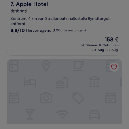
Apple Hotel
7. Apple Hotel
3.5-
Sterne-
Zentrum, 4 km von Straßenbahnhaltestelle Rymdtorget
Unterkunft
entfernt
8.8
8,8/10
Hervorragend
(1.005 Bewertungen)
von
Der
158 €
10,
Preis
Hervorragend,
inkl. Steuern & Gebühren
beträgt
20. Aug.–21. Aug.
(1.005
158 €
Bewertungen)
Lisebergsbyn Bed & Breakfast