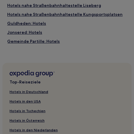
Hotels nahe Straßenbahnhaltestelle Liseberg
Hotels nahe Straßenbahnhaltestelle Kungsportsplatsen
Guldheden: Hotels
Jonsered: Hotels
Gemeinde Partille: Hotels
Hotels nahe Schwimmbad Valhallabadet
Hotels nahe Sankt Jörgen Park Golf
Hotels nahe Straßenbahnhaltestelle Munkebäckstorget
Lillhagen: Hotels
Top-Reiseziele
Hotels nahe Bahnhof Partille
Hotels in Deutschland
Hotels nahe Bahnhof Göteborg Jonsered
Hotels in den USA
Hotels nahe Straßenbahnhaltestelle Stockholmsgatan
Hotels in Tschechien
Gamlestaden: Hotels
Hotels in Österreich
Hotels nahe Poseidon Statue
Hotels in den Niederlanden
Hotels nahe Feskekôrka