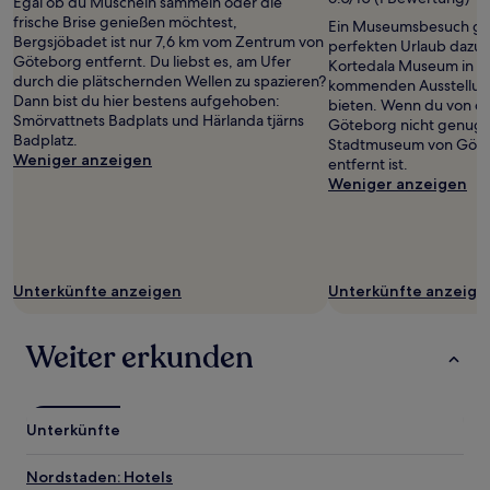
Egal ob du Muscheln sammeln oder die
frische Brise genießen möchtest,
Ein Museumsbesuch geh
Bergsjöbadet ist nur 7,6 km vom Zentrum von
perfekten Urlaub dazu? D
Göteborg entfernt. Du liebst es, am Ufer
Kortedala Museum in No
durch die plätschernden Wellen zu spazieren?
kommenden Ausstellunge
Dann bist du hier bestens aufgehoben:
bieten. Wenn du von d
Smörvattnets Badplats und Härlanda tjärns
Göteborg nicht genug k
Badplatz.
Stadtmuseum von Göteb
Weniger anzeigen
entfernt ist.
Weniger anzeigen
Unterkünfte anzeigen
Unterkünfte anzeige
Weiter erkunden
Unterkünfte
Nordstaden: Hotels