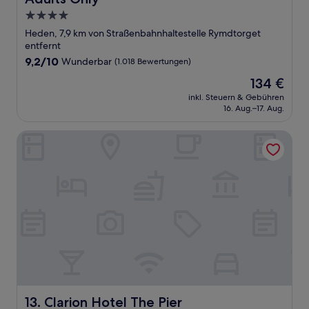
4.0-
Sterne-
Heden, 7,9 km von Straßenbahnhaltestelle Rymdtorget
Unterkunft
entfernt
9.2
9,2/10
Wunderbar
(1.018 Bewertungen)
von
Der
134 €
10,
Preis
Wunderbar,
inkl. Steuern & Gebühren
beträgt
16. Aug.–17. Aug.
(1.018
134 €
Bewertungen)
Clarion Hotel The Pier
Clarion Hotel The Pier
13. Clarion Hotel The Pier