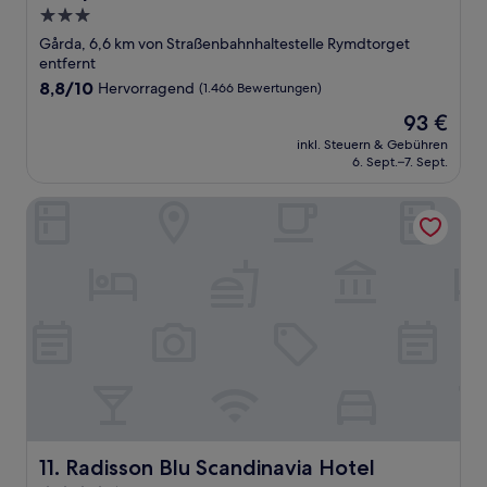
3.0-
Sterne-
Gårda, 6,6 km von Straßenbahnhaltestelle Rymdtorget
Unterkunft
entfernt
8.8
8,8/10
Hervorragend
(1.466 Bewertungen)
von
Der
93 €
10,
Preis
Hervorragend,
inkl. Steuern & Gebühren
beträgt
6. Sept.–7. Sept.
(1.466
93 €
Bewertungen)
Radisson Blu Scandinavia Hotel
Radisson Blu Scandinavia Hotel
11. Radisson Blu Scandinavia Hotel