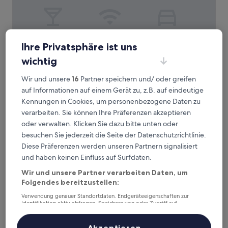
Kviberg Park Hotel & Conference
2. Kviberg Park Hotel & Conference
Ihre Privatsphäre ist uns
3.5-
wichtig
Sterne-
2,8 km von Straßenbahnhaltestelle Rymdtorget entfernt
Wir und unsere
16
Partner speichern und/ oder greifen
Unterkunft
8.6
8,6/10
Hervorragend
(1.017 Bewertungen)
auf Informationen auf einem Gerät zu, z.B. auf eindeutige
von
Der
77 €
10,
Kennungen in Cookies, um personenbezogene Daten zu
Preis
Hervorragend,
inkl. Steuern & Gebühren
verarbeiten. Sie können Ihre Präferenzen akzeptieren
beträgt
23. Aug.–24. Aug.
(1.017
oder verwalten. Klicken Sie dazu bitte unten oder
77 €
Bewertungen)
besuchen Sie jederzeit die Seite der Datenschutzrichtlinie.
Hotel & Hostel 10
Diese Präferenzen werden unseren Partnern signalisiert
und haben keinen Einfluss auf Surfdaten.
Wir und unsere Partner verarbeiten Daten, um
Folgendes bereitzustellen:
Verwendung genauer Standortdaten. Endgeräteeigenschaften zur
Identifikation aktiv abfragen. Speichern von oder Zugriff auf
Informationen auf einem Endgerät. Personalisierte Werbung und
Inhalte, Messung von Werbeleistung und der Performance von Inhalten,
Zielgruppenforschung sowie Entwicklung und Verbesserung von
Akzeptieren