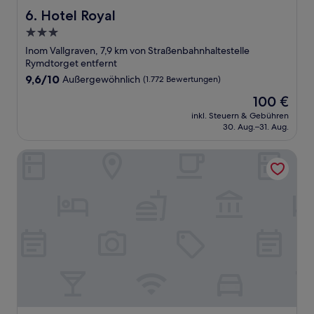
Hotel Royal
6. Hotel Royal
3.0-
Sterne-
Inom Vallgraven, 7,9 km von Straßenbahnhaltestelle
Unterkunft
Rymdtorget entfernt
9.6
9,6/10
Außergewöhnlich
(1.772 Bewertungen)
von
Der
100 €
10,
Preis
Außergewöhnlich,
inkl. Steuern & Gebühren
beträgt
30. Aug.–31. Aug.
(1.772
100 €
Bewertungen)
Apple Hotel