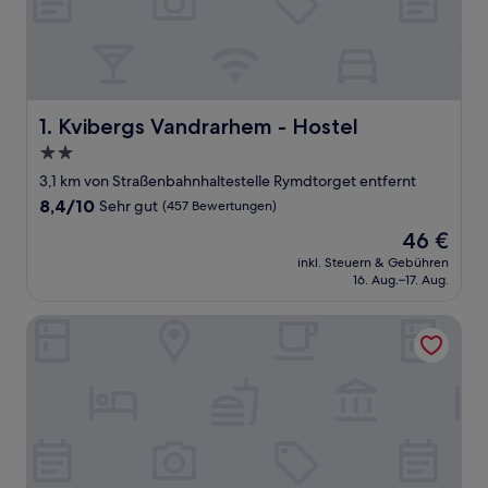
Kvibergs Vandrarhem - Hostel
1. Kvibergs Vandrarhem - Hostel
2.0-
Sterne-
3,1 km von Straßenbahnhaltestelle Rymdtorget entfernt
Unterkunft
8.4
8,4/10
Sehr gut
(457 Bewertungen)
von
Der
46 €
10,
Preis
Sehr
inkl. Steuern & Gebühren
beträgt
16. Aug.–17. Aug.
gut,
46 €
(457
Bewertungen)
Kviberg Park Hotel & Conference