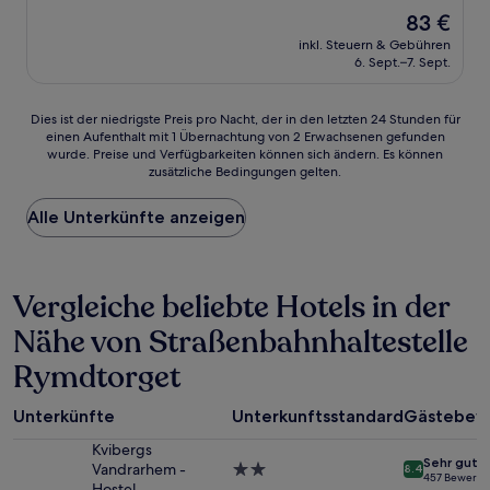
von
Der
83 €
10,
Preis
Sehr
inkl. Steuern & Gebühren
beträgt
6. Sept.–7. Sept.
gut,
83 €
(1.010
Bewertungen)
Dies
Dies ist der niedrigste Preis pro Nacht, der in den letzten 24 Stunden für
einen Aufenthalt mit 1 Übernachtung von 2 Erwachsenen gefunden
ist
wurde. Preise und Verfügbarkeiten können sich ändern. Es können
der
zusätzliche Bedingungen gelten.
niedrigste
Preis
Alle Unterkünfte anzeigen
pro
Nacht,
der
in
Vergleiche beliebte Hotels in der
den
letzten
Nähe von Straßenbahnhaltestelle
24 Stunden
für
Rymdtorget
einen
Aufenthalt
mit
Unterkünfte
Unterkunftsstandard
Gästebew
1 Übernachtung
Kvibergs
von
Sehr gut
Vandrarhem -
2.0-
8.4
2 Erwachsenen
457 Bewertu
Hostel
Sterne-