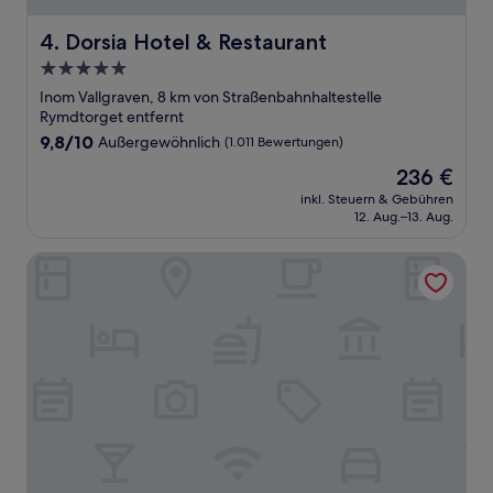
Dorsia Hotel & Restaurant
4. Dorsia Hotel & Restaurant
5.0-
Sterne-
Inom Vallgraven, 8 km von Straßenbahnhaltestelle
Unterkunft
Rymdtorget entfernt
9.8
9,8/10
Außergewöhnlich
(1.011 Bewertungen)
von
Der
236 €
10,
Preis
Außergewöhnlich,
inkl. Steuern & Gebühren
beträgt
12. Aug.–13. Aug.
(1.011
236 €
Bewertungen)
Avalon Hotel