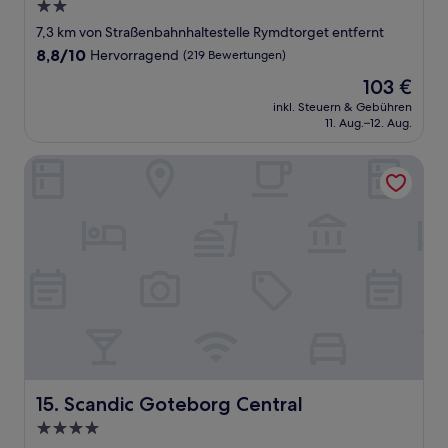
2.0-
Sterne-
7,3 km von Straßenbahnhaltestelle Rymdtorget entfernt
Unterkunft
8.8
8,8/10
Hervorragend
(219 Bewertungen)
von
Der
103 €
10,
Preis
Hervorragend,
inkl. Steuern & Gebühren
beträgt
11. Aug.–12. Aug.
(219
103 €
Bewertungen)
Scandic Goteborg Central
Scandic Goteborg Central
15. Scandic Goteborg Central
4.0-