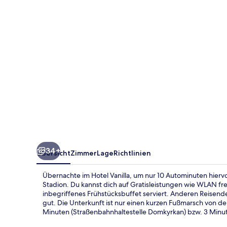
34+
Übersicht
Zimmer
Lage
Richtlinien
Übernachte im Hotel Vanilla, um nur 10 Autominuten hierv
Stadion. Du kannst dich auf Gratisleistungen wie WLAN fre
inbegriffenes Frühstücksbuffet serviert. Anderen Reisenden
gut. Die Unterkunft ist nur einen kurzen Fußmarsch von de
Minuten (Straßenbahnhaltestelle Domkyrkan) bzw. 3 Minut