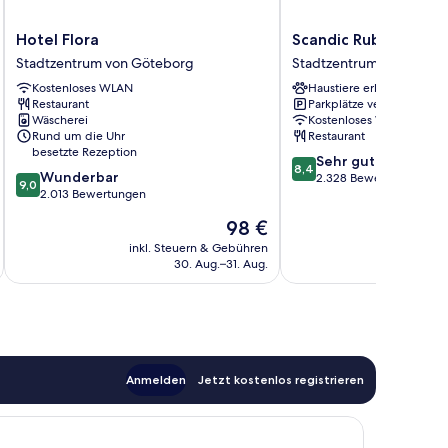
Hotel
Scandic
Hotel Flora
Scandic Rubinen
Flora
Rubinen
Stadtzentrum von Göteborg
Stadtzentrum von Göte
Stadtzentrum
Stadtzentrum
Kostenloses WLAN
Haustiere erlaubt
von
von
Restaurant
Parkplätze verfügbar
Göteborg
Göteborg
Wäscherei
Kostenloses WLAN
Rund um die Uhr
Restaurant
besetzte Rezeption
8.4
Sehr gut
8,4
9.0
Wunderbar
von
2.328 Bewertungen
9,0
von
2.013 Bewertungen
10,
10,
Sehr
Der
98 €
Wunderbar,
gut,
Preis
2.013
inkl. Steuern & Gebühren
inkl. S
2.328
beträgt
30. Aug.–31. Aug.
Bewertungen
Bewertungen
98 €
Anmelden
Jetzt kostenlos registrieren