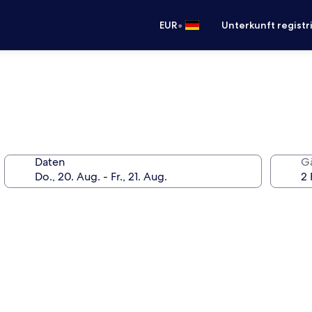
•
EUR
Unterkunft registr
Daten
G