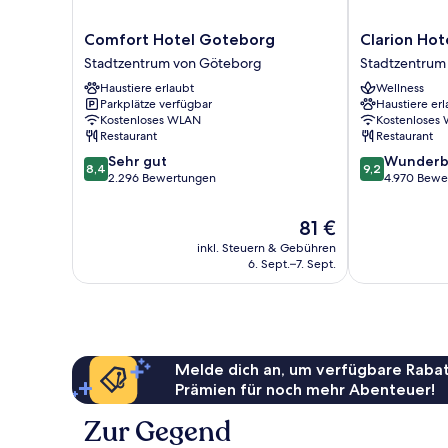
Comfort
Clarion
Comfort Hotel Goteborg
Clarion Hot
Hotel
Hotel
Stadtzentrum von Göteborg
Stadtzentrum
Goteborg
Draken
Haustiere erlaubt
Wellness
Stadtzentrum
Stadtzentrum
Parkplätze verfügbar
Haustiere erl
von
von
Kostenloses WLAN
Kostenloses
Göteborg
Göteborg
Restaurant
Restaurant
8.4
9.2
Sehr gut
Wunderb
8,4
9,2
von
von
2.296 Bewertungen
4.970 Bewe
10,
10,
Sehr
Wunderbar,
Der
81 €
gut,
4.970
Preis
inkl. Steuern & Gebühren
2.296
Bewertungen
beträgt
6. Sept.–7. Sept.
Bewertungen
81 €
Melde dich an, um verfügbare Rabat
Prämien für noch mehr Abenteuer!
Zur Gegend