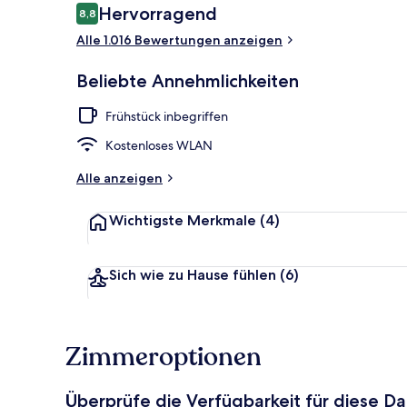
Bewertungen
Hervorragend
8,8
8,8 von 10.
Alle 1.016 Bewertungen anzeigen
Innenhof
Beliebte Annehmlichkeiten
Frühstück inbegriffen
Kostenloses WLAN
Alle anzeigen
Wichtigste Merkmale
(4)
Sich wie zu Hause fühlen
(6)
Zimmeroptionen
Überprüfe die Verfügbarkeit für diese D