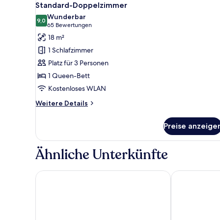
4
Standard-Doppelzimmer
Fotos
Wunderbar
für
9,0
9,0 von 10
(65
65 Bewertungen
Standard-
Bewertungen)
18 m²
Doppelzimmer
1 Schlafzimmer
anzeigen
Platz für 3 Personen
1 Queen-Bett
Kostenloses WLAN
Weitere
Weitere Details
Details
für
Preise anzeige
Standard-
Doppelzimmer
Ähnliche Unterkünfte
Comfort Hotel Goteborg
Clarion Hotel