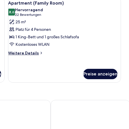
5
Apartment (Family Room)
Fotos
Hervorragend
für
8,6
8,6 von 10
(22
22 Bewertungen
Apartment
Bewertungen)
25 m²
(Family
Platz für 4 Personen
Room)
1 King-Bett und 1 großes Schlafsofa
anzeigen
Kostenloses WLAN
Weitere
Weitere Details
Details
für
Apartment
(Family
n
Preise anzeigen
Room)
 Draken
Spar Hotel Majorna