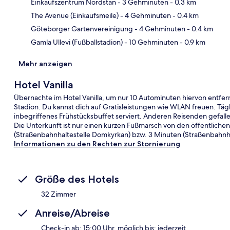
Einkaufszentrum Nordstan
- 3 Gehminuten
- 0.3 km
Kar
The Avenue (Einkaufsmeile)
- 4 Gehminuten
- 0.4 km
Göteborger Gartenvereinigung
- 4 Gehminuten
- 0.4 km
Gamla Ullevi (Fußballstadion)
- 10 Gehminuten
- 0.9 km
Mehr anzeigen
Hotel Vanilla
Übernachte im Hotel Vanilla, um nur 10 Autominuten hiervon entfer
Stadion. Du kannst dich auf Gratisleistungen wie WLAN freuen. Tägl
inbegriffenes Frühstücksbuffet serviert. Anderen Reisenden gefallen
Die Unterkunft ist nur einen kurzen Fußmarsch von den öffentliche
(Straßenbahnhaltestelle Domkyrkan) bzw. 3 Minuten (Straßenbahnha
Informationen zu den Rechten zur Stornierung
Größe des Hotels
32 Zimmer
Anreise/Abreise
Check-in ab: 15:00 Uhr, möglich bis: jederzeit