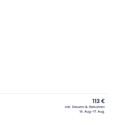
ppelzimmer | Zimmersafe, Schreibtisch, Babybetten, kostenloses WLAN
Rezeption
Der
113 €
aktuelle
inkl. Steuern & Gebühren
Preis
16. Aug.–17. Aug.
Rezeption
beträgt
113 €.