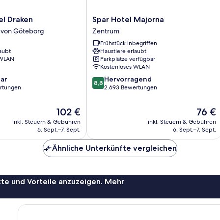
Spar
el Draken
Spar Hotel Majorna
Hotel
 von Göteborg
Zentrum
Majorna
Frühstück inbegriffen
Zentrum
aubt
Haustiere erlaubt
 WLAN
Parkplätze verfügbar
Kostenloses WLAN
8.8
ar
Hervorragend
8,8
von
rtungen
2.693 Bewertungen
10,
Hervorragend,
Der
Der
102 €
76 €
2.693
Preis
Preis
inkl. Steuern & Gebühren
inkl. Steuern & Gebühren
Bewertungen
beträgt
beträgt
6. Sept.–7. Sept.
6. Sept.–7. Sept.
102 €
76 €
Ähnliche Unterkünfte vergleichen
te und Vorteile anzuzeigen. Mehr