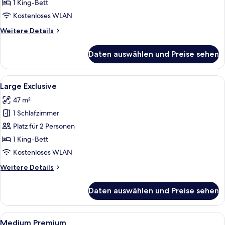
anzeigen
1 King-Bett
Kostenloses WLAN
Weitere
Weitere Details
Details
für
Daten auswählen und Preise sehen
Large
Premium
Alle
Ein Badezimmer mit zwei Waschbecken
3
Large Exclusive
Fotos
47 m²
für
1 Schlafzimmer
Large
Exclusive
Platz für 2 Personen
anzeigen
1 King-Bett
Kostenloses WLAN
Weitere
Weitere Details
Details
für
Daten auswählen und Preise sehen
Large
Exclusive
Alle
Ein Hotelzimmer mit einem großen Bet
3
Medium Premium