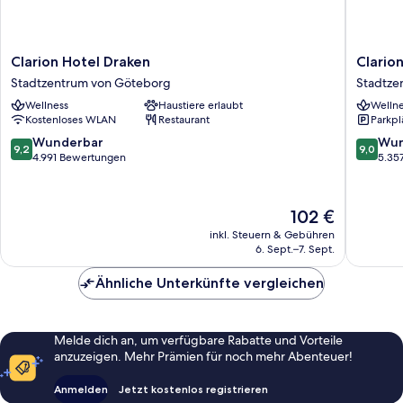
Clarion
Clarion
Clarion Hotel Draken
Clario
Hotel
Hotel
Stadtzentrum von Göteborg
Stadtze
Draken
Post,
Wellness
Haustiere erlaubt
Wellne
Stadtzentrum
Gothen
Kostenloses WLAN
Restaurant
Parkpl
von
Stadtze
Göteborg
von
9.2
9.0
Wunderbar
Wun
9,2
9,0
Götebo
von
von
4.991 Bewertungen
5.35
10,
10,
Wunderbar,
Wunder
4.991
5.357
Der
102 €
Bewertungen
Bewert
Preis
inkl. Steuern & Gebühren
beträgt
6. Sept.–7. Sept.
102 €
Ähnliche Unterkünfte vergleichen
Melde dich an, um verfügbare Rabatte und Vorteile
anzuzeigen. Mehr Prämien für noch mehr Abenteuer!
Anmelden
Jetzt kostenlos registrieren