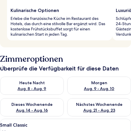
Kulinarische Optionen
Luxuri
Erlebe die französische Küche im Restaurant des
Schlüpf
Hotels, das durch eine stilvolle Bar ergänzt wird. Das
24-Stun
kostenlose Frühstücksbuffet sorgt für einen
Gästezi
kulinarischen Start in jeden Tag.
Verdunk
Zimmeroptionen
Überprüfe die Verfügbarkeit für diese Daten
Überprüfe die Verfügbarkeit für heute Nacht, Aug. 8 - Aug. 9.
Überprüfe die Verfügbarkeit f
Heute Nacht
Morgen
Aug. 8 - Aug. 9
Aug. 9 - Aug. 10
Überprüfe die Verfügbarkeit für dieses Wochenende, Aug. 14 -
Überprüfe die Verfügbarkeit f
Dieses Wochenende
Nächstes Wochenende
Aug. 14 - Aug. 16
Aug. 21 - Aug. 23
Alle
Small Classic | Minibar, Zimmersafe, S
2
Small Classic
Fotos