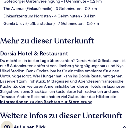
Göteborger Gartenvereinigung
- 1 Gehminute
- 0.2 km
The Avenue (Einkaufsmeile)
- 3 Gehminuten
- 0.3 km
Einkaufszentrum Nordstan
- 4 Gehminuten
- 0.4 km
Gamla Ullevi (Fußballstadion)
- 7 Gehminuten
- 0.6 km
Mehr zu dieser Unterkunft
Dorsia Hotel & Restaurant
Du möchtest in bester Lage übernachten? Dorsia Hotel & Restaurant ist
nur 5 Autominuten entfernt von: Liseberg Vergnügungspark und Nya
Ullevi Stadion. Dank Cocktailbar ist für ein tolles Ambiente für einen
Umtrunk gesorgt. Wer Hunger hat, kann ins Dorsia Restaurant gehen.
Es serviert zum Frühstück, Mittagessen und Abendessen französische
Küche. Zu den weiteren Annehmlichkeiten dieses Hotels im luxuriösen
Stil gehören eine Snackbar, ein kostenloser Fahrradverleih und eine
Terrasse. Andere Reisende haben viel Gutes über das hilfsbereite
Personal zu berichten. Die Unterkunft ist nur einen kurzen Fußmarsch
Informationen zu den Rechten zur Stornierung
von den öffentlichen Verkehrsmitteln entfernt: Zur U-Bahn läuft man 2
Minuten (Straßenbahnhaltestelle Kungsportsplatsen) bzw. 5 Minuten
Weitere Infos zu dieser Unterkunft
(Straßenbahnhaltestelle Brunnsparken).
Auf einen Blick