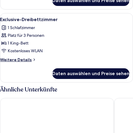
Daten auswählen und Preise sehen
Premium-
Dreibettzimmer
Alle
Ein Badezimmer mit zwei Waschbecken
1
Exclusive-Dreibettzimmer
Fotos
1 Schlafzimmer
für
Platz für 3 Personen
Exclusive-
Dreibettzimmer
1 King-Bett
anzeigen
Kostenloses WLAN
Weitere
Weitere Details
Details
für
Daten auswählen und Preise sehen
Exclusive-
Dreibettzimmer
Ähnliche Unterkünfte
Clarion Hotel Draken
Clarion 