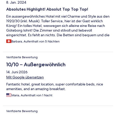
8. Jan. 2024
Absolutes Highlight! Absolut Top Top Top!
Ein aussergewöhnliches Hotel mit viel Charme und Style aus den
1920/30 (inkl. Musik). Toller Service, hier ist der Gast wirklich
König! Ein tolles Hotel, weswegen sich alleine eine Reise nach
Göteborg lohnt! Die Zimmer sind stilvoll und liebevoll
eingerichtet. Es fehlt an nichts. Die Betten sind bequem und die
Bettwäsche in toller Qualität. Das Essen im Restaurant ist haute
Barbara, Aufenthalt von 5 Nächten
cuisin und das Frühstück ist ebenso unglaublich toll! Viel
Auswahl, alles frische Zutaten. Liebevoll zubereitet und
präsentiert. Der Service ist freundlich und persönlich und jeder
Verifizierte Bewertung
besonere Wunsch wird nach Möglichkeit auch erfüllt. Es war
einfach unbeschreiblich. Ich werde sicher wieder kommen!
10/10 – Außergewöhnlich
14. Juni 2026
Mit Google übersetzen
Fantastic hotel, great location, super comfortable beds, nice
amenities, and an amazing breakfast.
Maria, Aufenthalt von 1 Nacht
Verifizierte Bewertung