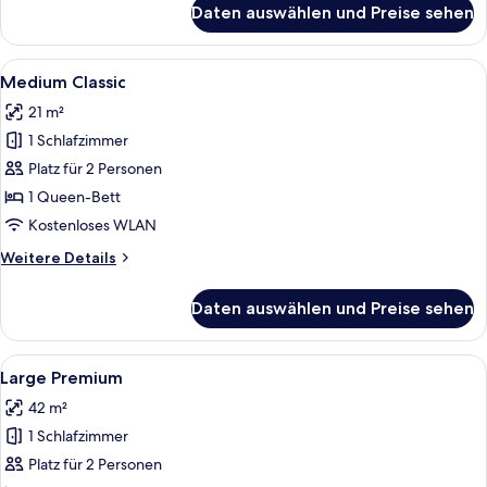
Daten auswählen und Preise sehen
Small
Premium
Alle
Ein Bett mit vielen Kissen und einer g
3
Medium Classic
Fotos
21 m²
für
1 Schlafzimmer
Medium
Classic
Platz für 2 Personen
anzeigen
1 Queen-Bett
Kostenloses WLAN
Weitere
Weitere Details
Details
für
Daten auswählen und Preise sehen
Medium
Classic
Alle
Ein Hotelzimmer mit einem großen Bett
3
Large Premium
Fotos
42 m²
für
1 Schlafzimmer
Large
Premium
Platz für 2 Personen