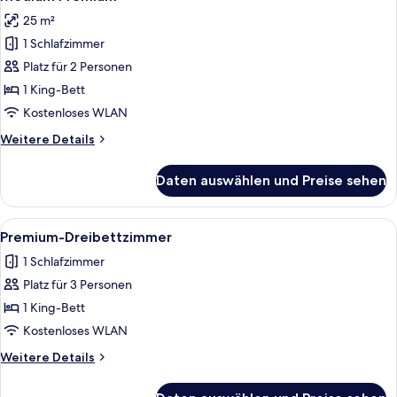
Fotos
25 m²
für
1 Schlafzimmer
Medium
Premium
Platz für 2 Personen
anzeigen
1 King-Bett
Kostenloses WLAN
Weitere
Weitere Details
Details
für
Daten auswählen und Preise sehen
Medium
Premium
Alle
Ein Hotelzimmer mit einem großen Bett
1
Premium-Dreibettzimmer
Fotos
1 Schlafzimmer
für
Platz für 3 Personen
Premium-
Dreibettzimmer
1 King-Bett
anzeigen
Kostenloses WLAN
Weitere
Weitere Details
Details
für