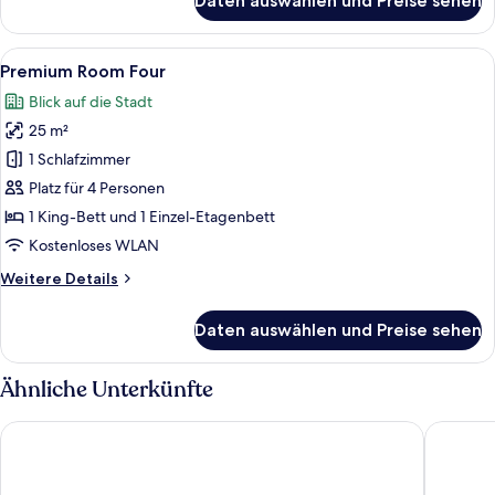
Daten auswählen und Preise sehen
Premium
Room
Balcony
Alle
Premium Room Four | Zimmersafe, Schr
6
Premium Room Four
Fotos
Blick auf die Stadt
für
25 m²
Premium
Room
1 Schlafzimmer
Four
Platz für 4 Personen
anzeigen
1 King-Bett und 1 Einzel-Etagenbett
Kostenloses WLAN
Weitere
Weitere Details
Details
für
Daten auswählen und Preise sehen
Premium
Room
Four
Ähnliche Unterkünfte
Scandic Europa
Radisson