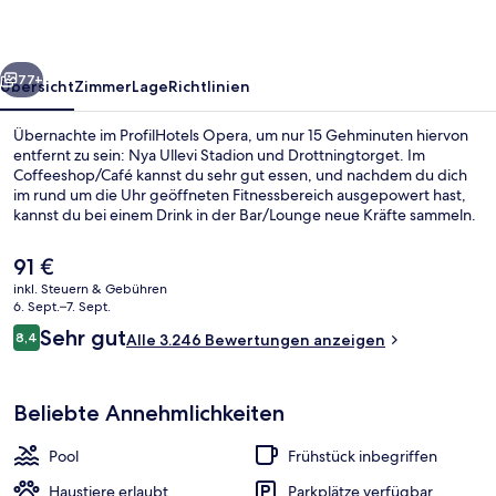
rück
Weiter
77+
Übersicht
Zimmer
Lage
Richtlinien
Übernachte im ProfilHotels Opera, um nur 15 Gehminuten hiervon
entfernt zu sein: Nya Ullevi Stadion und Drottningtorget. Im
Coffeeshop/Café kannst du sehr gut essen, und nachdem du dich
im rund um die Uhr geöffneten Fitnessbereich ausgepowert hast,
kannst du bei einem Drink in der Bar/Lounge neue Kräfte sammeln.
Ein Innenpool, eine Sauna und ein Dampfbad sind weitere
Highlights. Anderen Reisenden gefallen das hilfsbereite Personal
Der
91 €
und das Frühstück sehr gut. Die öffentlichen Verkehrsmittel sind nur
aktuelle
inkl. Steuern & Gebühren
einen kurzen Fußmarsch entfernt: Zur Straßenbahnhaltestelle
Preis
6. Sept.–7. Sept.
Nordstan sind es nur wenige Schritte und zur Bahnhof Göteborg
Innenpool
beträgt
Bewertungen
Centralst Drottningt 2 Minuten.
Sehr gut
8,4
Alle 3.246 Bewertungen anzeigen
91 €.
8,4 von 10.
Beliebte Annehmlichkeiten
Pool
Frühstück inbegriffen
Haustiere erlaubt
Parkplätze verfügbar