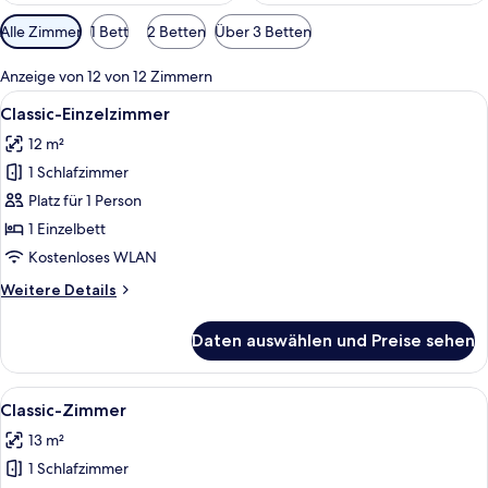
Verfügbare
Alle Zimmer
1 Bett
2 Betten
Über 3 Betten
Filter
für
Anzeige von 12 von 12 Zimmern
Zimmer
Alle
Ein ordentlich gemachtes Bett mit ro
7
Classic-Einzelzimmer
Fotos
12 m²
für
1 Schlafzimmer
Classic-
Einzelzimmer
Platz für 1 Person
anzeigen
1 Einzelbett
Kostenloses WLAN
Weitere
Weitere Details
Details
für
Daten auswählen und Preise sehen
Classic-
Einzelzimmer
Alle
Ein Hotelzimmer mit einem großen Bet
6
Classic-Zimmer
Fotos
13 m²
für
1 Schlafzimmer
Classic-