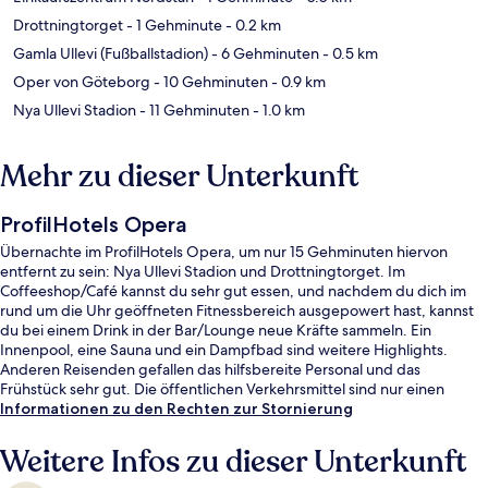
Drottningtorget
- 1 Gehminute
- 0.2 km
Gamla Ullevi (Fußballstadion)
- 6 Gehminuten
- 0.5 km
Oper von Göteborg
- 10 Gehminuten
- 0.9 km
Nya Ullevi Stadion
- 11 Gehminuten
- 1.0 km
Mehr zu dieser Unterkunft
ProfilHotels Opera
Übernachte im ProfilHotels Opera, um nur 15 Gehminuten hiervon
entfernt zu sein: Nya Ullevi Stadion und Drottningtorget. Im
Coffeeshop/Café kannst du sehr gut essen, und nachdem du dich im
rund um die Uhr geöffneten Fitnessbereich ausgepowert hast, kannst
du bei einem Drink in der Bar/Lounge neue Kräfte sammeln. Ein
Innenpool, eine Sauna und ein Dampfbad sind weitere Highlights.
Anderen Reisenden gefallen das hilfsbereite Personal und das
Frühstück sehr gut. Die öffentlichen Verkehrsmittel sind nur einen
kurzen Fußmarsch entfernt: Zur Straßenbahnhaltestelle Nordstan sind
Informationen zu den Rechten zur Stornierung
es nur wenige Schritte und zur Bahnhof Göteborg Centralst Drottningt
2 Minuten.
Weitere Infos zu dieser Unterkunft