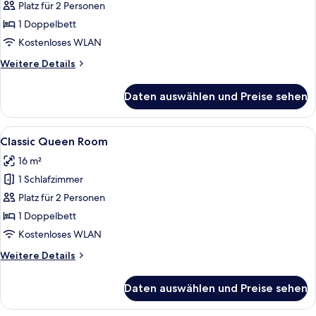
Zimmer
Platz für 2 Personen
anzeigen
1 Doppelbett
Kostenloses WLAN
Weitere
Weitere Details
Details
für
Daten auswählen und Preise sehen
Classic-
Zimmer
Alle
Ein Hotelzimmer mit einem großen Be
5
Classic Queen Room
Fotos
16 m²
für
1 Schlafzimmer
Classic
Queen
Platz für 2 Personen
Room
1 Doppelbett
anzeigen
Kostenloses WLAN
Weitere
Weitere Details
Details
für
Daten auswählen und Preise sehen
Classic
Queen