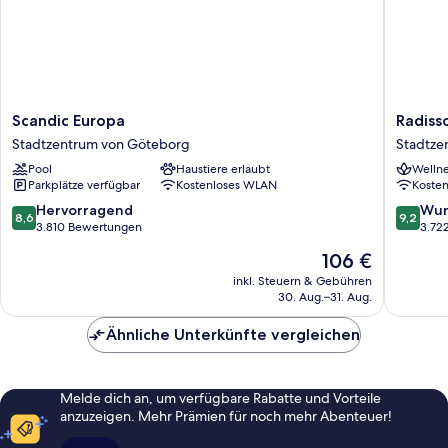
Scandic
Radisso
Scandic Europa
Radiss
Europa
Blu
Stadtzentrum von Göteborg
Stadtze
Stadtzentrum
Scandin
Pool
Haustiere erlaubt
Wellne
von
Hotel
Parkplätze verfügbar
Kostenloses WLAN
Koste
Göteborg
Stadtze
von
8.6
9.2
Hervorragend
Wun
8,6
9,2
Götebo
von
von
3.810 Bewertungen
3.72
10,
10,
Der
106 €
Hervorragend,
Wunder
Preis
3.810
3.722
inkl. Steuern & Gebühren
beträgt
30. Aug.–31. Aug.
Bewertungen
Bewert
106 €
Ähnliche Unterkünfte vergleichen
Melde dich an, um verfügbare Rabatte und Vorteile
anzuzeigen. Mehr Prämien für noch mehr Abenteuer!