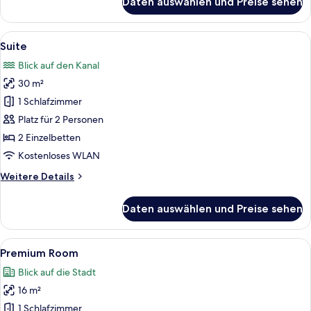
Daten auswählen und Preise sehen
Premium
Suite
Alle
Ein modernes Wohnzimmer mit einem Gl
4
Suite
Fotos
Blick auf den Kanal
für
30 m²
Suite
anzeigen
1 Schlafzimmer
Platz für 2 Personen
2 Einzelbetten
Kostenloses WLAN
Weitere
Weitere Details
Details
für
Daten auswählen und Preise sehen
Suite
Alle
Ein Hotelzimmer mit einem Bett, grün
5
Premium Room
Fotos
Blick auf die Stadt
für
16 m²
Premium
Room
1 Schlafzimmer