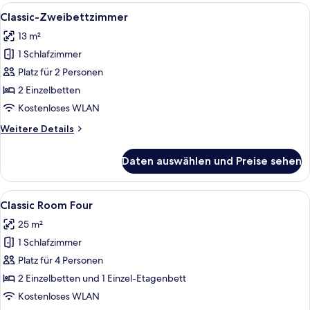
Room
Alle
Classic-Zweibettzimmer | Zimmersafe, 
5
Classic-Zweibettzimmer
Fotos
13 m²
für
1 Schlafzimmer
Classic-
Zweibettzimmer
Platz für 2 Personen
anzeigen
2 Einzelbetten
Kostenloses WLAN
Weitere
Weitere Details
Details
für
Daten auswählen und Preise sehen
Classic-
Zweibettzimmer
Alle
Ein Hotelzimmer mit Bett, einer Cou
6
Classic Room Four
Fotos
25 m²
für
1 Schlafzimmer
Classic
Room
Platz für 4 Personen
Four
2 Einzelbetten und 1 Einzel-Etagenbett
anzeigen
Kostenloses WLAN