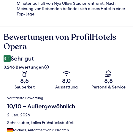
Minuten zu Fuß von Nya Ullevi Stadion entfernt. Nach
Meinung von Reisenden befindet sich dieses Hotel in einer
Top-Lage.
Bewertungen von ProfilHotels
Bewertungen
Opera
Sehr gut
8,4
3.246 Bewertungen
8,6
8,0
8,8
Sauberkeit
Ausstattung
Personal & Service
Bewertungen
Verifizierte Bewertung
10/10 – Außergewöhnlich
2. Jan. 2026
Sehr sauber, tolles Frühstücksbuffet.
Michael, Aufenthalt von 3 Nächten