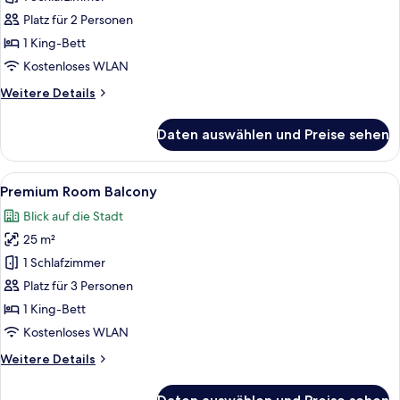
anzeigen
Platz für 2 Personen
1 King-Bett
Kostenloses WLAN
Weitere
Weitere Details
Details
für
Daten auswählen und Preise sehen
Premium
Room
Alle
Ein Hotelzimmer mit Bett, Schreibtisch
5
Premium Room Balcony
Fotos
Blick auf die Stadt
für
25 m²
Premium
Room
1 Schlafzimmer
Balcony
Platz für 3 Personen
anzeigen
1 King-Bett
Kostenloses WLAN
Weitere
Weitere Details
Details
für