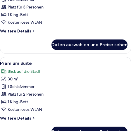
Superior-
Doppelzimmer
Platz für 3 Personen
anzeigen
1 King-Bett
Kostenloses WLAN
Weitere
Weitere Details
Details
für
Daten auswählen und Preise sehen
Superior-
Doppelzimmer
Alle
Ein modernes Wohnzimmer mit einem r
5
Premium Suite
Fotos
Blick auf die Stadt
für
30 m²
Premium
Suite
1 Schlafzimmer
anzeigen
Platz für 2 Personen
1 King-Bett
Kostenloses WLAN
Weitere
Weitere Details
Details
für