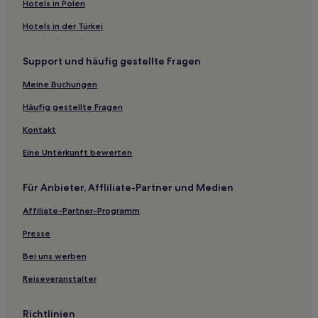
Landkreis Schweinfurt: Hotels
Hotels in Polen
Coburg Hotels
Hotels in der Türkei
Landkreis Forchheim: Hotels
Support und häufig gestellte Fragen
Staffelstein Hotels
Meine Buchungen
Geroldsgrüner Forst Hotels
Hotels nahe Bahnhof Marktschorgast
Häufig gestellte Fragen
Hotels nahe Plassenburg
Kontakt
Friedrichsthal Hotels
Eine Unterkunft bewerten
Pommersfelden Hotels
Für Anbieter, Affliliate-Partner und Medien
Hotels nahe Bahnhof Meeder
Affiliate-Partner-Programm
Landkreis Hof: Hotels
Presse
Hotels nahe Ostsee in Bad Staffelstein
Mark Hotels
Bei uns werben
Hotels nahe Jean-Paul-Museum
Reiseveranstalter
Forchheim Hotels
Richtlinien