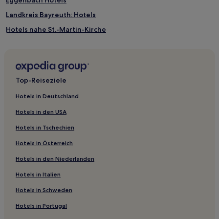
Eggenbach Hotels
Landkreis Bayreuth: Hotels
Hotels nahe St.-Martin-Kirche
Bamberg Hotels
Ködnitz Hotels
Hotels nahe Bayreuth Hauptbahnhof
Top-Reiseziele
Hotels nahe Bayreuther Festspielhaus
Hotels in Deutschland
Obertrubach Hotels
Hotels in den USA
Landkreis Kronach: Hotels
Hotels in Tschechien
Schammelsdorf Hotels
Hotels in Österreich
Erlach Hotels
Hotels in den Niederlanden
Hofheim in Unterfranken Hotels
Hotels in Italien
Birnbaum Hotels
Hotels nahe Frankenweg
Hotels in Schweden
Viereth Hotels
Hotels in Portugal