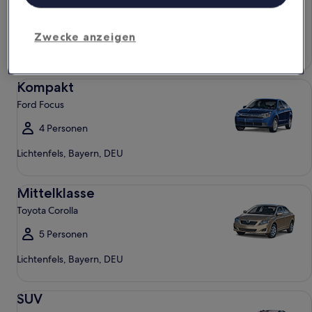
4 Personen
Zwecke anzeigen
Lichtenfels, Bayern, DEU
Kompakt Ford Focus
Kompakt
Ford Focus
4 Personen
Lichtenfels, Bayern, DEU
Mittelklasse Toyota Corolla
Mittelklasse
Toyota Corolla
5 Personen
Lichtenfels, Bayern, DEU
SUV Jeep Compass
SUV