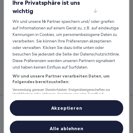
Ihre Privatsphäre ist uns
Abholdatum
Rückgabedatum
21. Aug.
22. Aug.
wichtig
Abholzeit
Rückgabezeit
Wir und unsere
16
Partner speichern und/ oder greifen
auf Informationen auf einem Gerät zu, z.B. auf eindeutige
Kennungen in Cookies, um personenbezogene Daten zu
Ich habe einen Rabattcode
verarbeiten. Sie können Ihre Präferenzen akzeptieren
oder verwalten. Klicken Sie dazu bitte unten oder
Suchen
besuchen Sie jederzeit die Seite der Datenschutzrichtlinie.
Diese Präferenzen werden unseren Partnern signalisiert
und haben keinen Einfluss auf Surfdaten.
Vergleiche Autovermieter und buche Flug, Hotel
Mitg
Wir und unsere Partner verarbeiten Daten, um
und Mietwagen zusammen, um noch mehr zu
Hote
Folgendes bereitzustellen:
sparen.
Feri
Verwendung genauer Standortdaten. Endgeräteeigenschaften zur
Identifikation aktiv abfragen. Speichern von oder Zugriff auf
Top-Mietwagenangebote –
Informationen auf einem Endgerät. Personalisierte Werbung und
Inhalte, Messung von Werbeleistung und der Performance von Inhalten,
Zielgruppenforschung sowie Entwicklung und Verbesserung von
Lichtenfels
Akzeptieren
Angeboten.
Liste der Partner (Lieferanten)
Economy Chevrolet Spark
Economy
Alle ablehnen
Chevrolet Spark