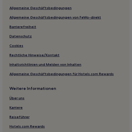
Landkreis Lichtenfels: Hotels
Allgemeine Geschäftsbedingungen
Wachenroth Hotels
Allgemeine Geschäftsbedingungen von FeWo-direkt
Goldkronacher Forst Hotels
Barrierefreiheit
Bad Steben Hotels
Sulzfelder Forst Hotels
Datenschutz
Stollbergerforst Hotels
Cookies
Türkelstein Hotels
Rechtliche Hinweise/Kontakt
Haßberge: Hotels
Inhaltsrichtlinien und Melden von Inhalten
Hotels nahe Bahnhof Baunach
Allgemeine Geschäftsbedingungen für Hotels.com Rewards
Wirsberg Hotels
Weitere Informationen
Gößweinstein Hotels
Mistelgau Hotels
Über uns
Friesen Hotels
Karriere
Geisberger Forst Hotels
Reiseführer
Landkreis Bamberg: Hotels
Hotels.com Rewards